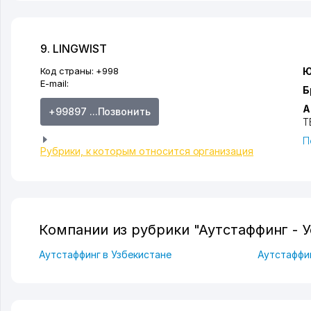
9. LINGWIST
Код страны:
+998
Ю
E-mail:
Б
А
+99897 ...Позвонить
Т
П
Рубрики, к которым относится организация
Компании из рубрики "Аутстаффинг - У
Аутстаффинг в Узбекистане
Аутстаффи