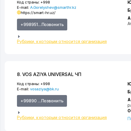
Код страны:
+998
Ю
E-mail:
A.Gorelyshev@smarthr.kz
Б
https://smart-hr.uz/
А
А
+998951...Позвонить
Рубрики, к которым относится организация
8. VOS AZIYA UNIVERSAL ЧП
Код страны:
+998
Ю
E-mail:
vosaziya@bk.ru
Б
А
+99890 ...Позвонить
р
О
Рубрики, к которым относится организация
П