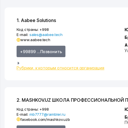
1. Aabee Solutions
Код страны:
+998
Ю
E-mail:
sales@aabee.tech
Б
www.aabee.tech
А
У
+99899 ...Позвонить
Рубрики, к которым относится организация
2. MASHKOV.UZ ШКОЛА ПРОФЕССИОНАЛЬНОЙ 
Код страны:
+998
Ю
E-mail:
mb7777@rambler.ru
Б
fasebook.com/mashkov.uzb
П