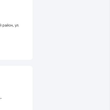
й район
,
ул.
-