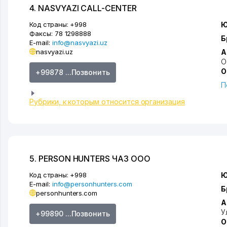
4. NASVYAZI CALL-CENTER
Код страны:
+998
Ю
Факсы:
78 1298888
Б
E-mail:
info@nasvyazi.uz
nasvyazi.uz
А
О
О
+99878 ...Позвонить
П
Рубрики, к которым относится организация
5. PERSON HUNTERS ЧАЗ ООО
Код страны:
+998
Ю
E-mail:
info@personhunters.com
Б
personhunters.com
А
У
+99890 ...Позвонить
О