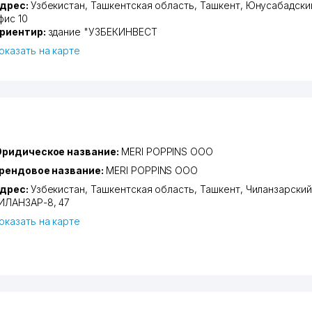
дрес:
Узбекистан,
Ташкентская область
,
Ташкент
,
Юнусабадски
фис 10
риентир:
здание "УЗБЕКИНВЕСТ
оказать на карте
ридическое название:
MERI POPPINS ООО
рендовое название:
MERI POPPINS ООО
дрес:
Узбекистан,
Ташкентская область
,
Ташкент
,
Чиланзарский
ИЛАНЗАР-8
, 47
оказать на карте