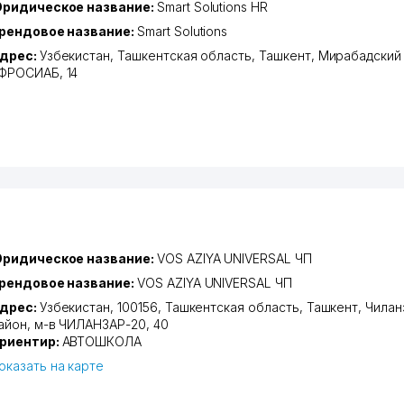
ридическое название:
Smart Solutions HR
рендовое название:
Smart Solutions
дрес:
Узбекистан,
Ташкентская область
,
Ташкент
,
Мирабадский
ФРОСИАБ
, 14
ридическое название:
VOS AZIYA UNIVERSAL ЧП
рендовое название:
VOS AZIYA UNIVERSAL ЧП
дрес:
Узбекистан, 100156,
Ташкентская область
,
Ташкент
,
Чилан
айон
,
м-в ЧИЛАНЗАР-20
, 40
риентир:
АВТОШКОЛА
оказать на карте