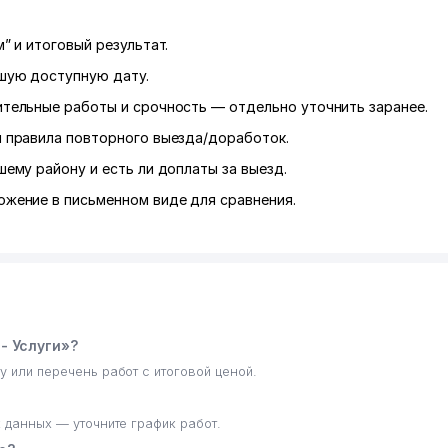
” и итоговый результат.
шую доступную дату.
ительные работы и срочность — отдельно уточнить заранее.
и правила повторного выезда/доработок.
шему району и есть ли доплаты за выезд.
ожение в письменном виде для сравнения.
- Услуги»?
у или перечень работ с итоговой ценой.
х данных — уточните график работ.