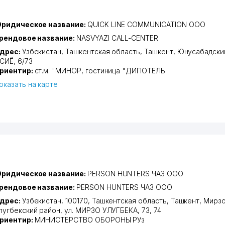
ридическое название:
QUICK LINE COMMUNICATION ООО
рендовое название:
NASVYAZI CALL-CENTER
дрес:
Узбекистан,
Ташкентская область
,
Ташкент
,
Юнусабадски
СИЁ
, 6/73
риентир:
ст.м. "МИНОР, гостиница "ДИПОТЕЛЬ
оказать на карте
ридическое название:
PERSON HUNTERS ЧАЗ ООО
рендовое название:
PERSON HUNTERS ЧАЗ ООО
дрес:
Узбекистан, 100170,
Ташкентская область
,
Ташкент
,
Мирзо
лугбекский район
,
ул. МИРЗО УЛУГБЕКА
, 73, 74
риентир:
МИНИСТЕРСТВО ОБОРОНЫ РУз