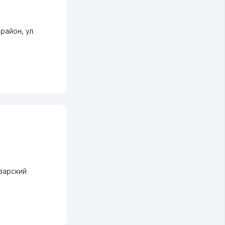
 район
,
ул.
зарский