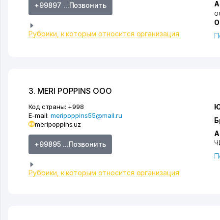
А
+99897 ...Позвонить
о
О
Рубрики, к которым относится организация
П
3. MERI POPPINS ООО
Код страны:
+998
Ю
E-mail:
meripoppins55@mail.ru
Б
meripoppins.uz
А
Ч
+99895 ...Позвонить
П
Рубрики, к которым относится организация