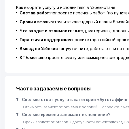
Как выбрать услугу и исполнителя в Узбекистане
Состав работ:
попросите перечень работ “по пунктам
Сроки и этапы:
уточните календарный план и ближай
Что входит в стоимость:
выезд, материалы, дополн
Гарантия и поддержка:
спросите гарантийный срок 
Выезд по Узбекистану:
уточните, работают ли по ва
КП/смета:
попросите смету или коммерческое предл
Часто задаваемые вопросы
❓
Сколько стоит услуга в категории «Аутстаффинг 
Стоимость зависит от объёма и условий. Попросите смет
❓
Сколько времени занимает выполнение?
Сроки зависят от этапов и доступности объекта/исходны