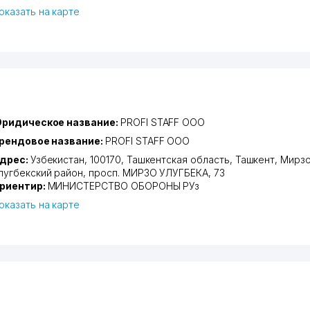
оказать на карте
ридическое название:
PROFI STAFF ООО
рендовое название:
PROFI STAFF ООО
дрес:
Узбекистан, 100170,
Ташкентская область
,
Ташкент
,
Мирзо
лугбекский район
,
просп. МИРЗО УЛУГБЕКА
, 73
риентир:
МИНИСТЕРСТВО ОБОРОНЫ РУз
оказать на карте