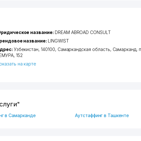
ридическое название:
DREAM ABROAD CONSULT
рендовое название:
LINGWIST
дрес:
Узбекистан, 140100,
Самаркандская область
,
Самарканд
,
ЕМУРА
, 152
оказать на карте
слуги"
нг в Самарканде
Аутстаффинг в Ташкенте