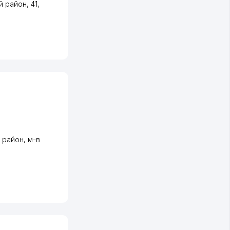
й район
, 41,
 район
,
м-в