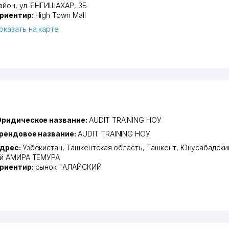
айон
,
ул. ЯНГИШАХАР
, 3Б
риентир:
High Town Mall
оказать на карте
ридическое название:
AUDIT TRAINING НОУ
рендовое название:
AUDIT TRAINING НОУ
дрес:
Узбекистан,
Ташкентская область
,
Ташкент
,
Юнусабадски
-й АМИРА ТЕМУРА
риентир:
рынок "АЛАЙСКИЙ