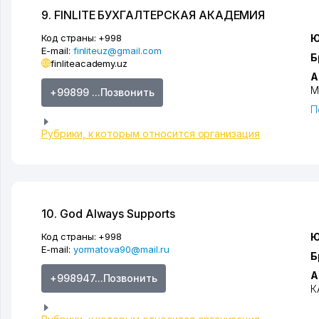
9. FINLITE БУХГАЛТЕРСКАЯ АКАДЕМИЯ
Код страны:
+998
Ю
E-mail:
finliteuz@gmail.com
Б
finliteacademy.uz
А
М
+99899 ...Позвонить
П
Рубрики, к которым относится организация
10. God Always Supports
Код страны:
+998
Ю
E-mail:
yormatova90@mail.ru
Б
А
+998947...Позвонить
К