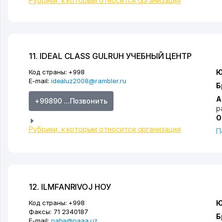
Рубрики, к которым относится организация
11. IDEAL CLASS GULRUH УЧЕБНЫЙ ЦЕНТР
Код страны:
+998
Ю
E-mail:
idealuz2008@rambler.ru
Б
А
+99890 ...Позвонить
р
О
Рубрики, к которым относится организация
П
12. ILMFANRIVOJ НОУ
Код страны:
+998
Ю
Факсы:
71 2340187
Б
E-mail:
naba@naaa.uz