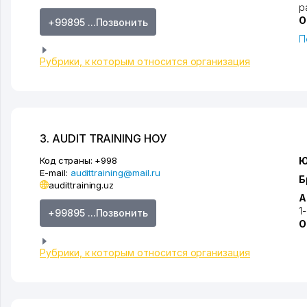
р
О
+99895 ...Позвонить
П
Рубрики, к которым относится организация
3. AUDIT TRAINING НОУ
Код страны:
+998
Ю
E-mail:
audittraining@mail.ru
Б
audittraining.uz
А
1
+99895 ...Позвонить
О
Рубрики, к которым относится организация