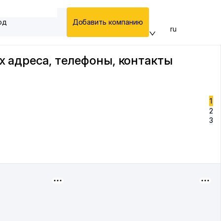
од
Добавить компанию
ru
х адреса, телефоны, контакты
1
2
3