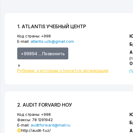
1. ATLANTIS УЧЕБНЫЙ ЦЕНТР
Код страны:
+998
Ю
E-mail:
atlantis.uzb@gmail.com
Б
А
+99894 ...Позвонить
р
О
Рубрики, к которым относится организация
П
2. AUDIT FORVARD НОУ
Код страны:
+998
Ю
Факсы:
78 1291942
Б
E-mail:
auditforward@mail.ru
http://audit-f.uz/
А