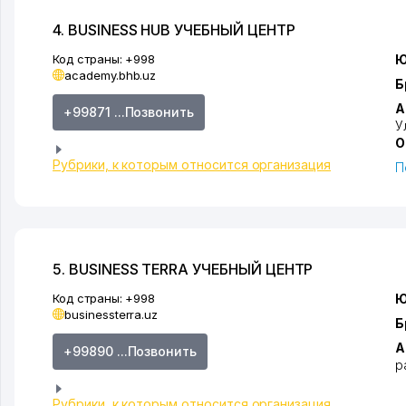
4. BUSINESS HUB УЧЕБНЫЙ ЦЕНТР
Код страны:
+998
Ю
academy.bhb.uz
Б
А
+99871 ...Позвонить
У
О
Рубрики, к которым относится организация
П
5. BUSINESS TERRA УЧЕБНЫЙ ЦЕНТР
Код страны:
+998
Ю
businessterra.uz
Б
А
+99890 ...Позвонить
р
Рубрики, к которым относится организация