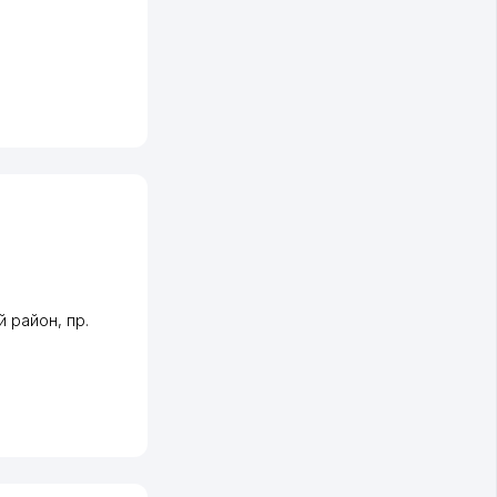
й район
,
пр.