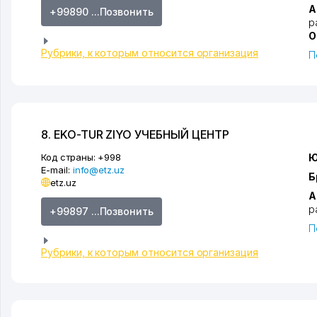
А
+99890 ...Позвонить
р
О
Рубрики, к которым относится организация
П
8. EKO-TUR ZIYO УЧЕБНЫЙ ЦЕНТР
Код страны:
+998
Ю
E-mail:
info@etz.uz
Б
etz.uz
А
р
+99897 ...Позвонить
П
Рубрики, к которым относится организация