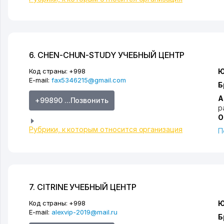
6. CHEN-CHUN-STUDY УЧЕБНЫЙ ЦЕНТР
Код страны:
+998
Ю
E-mail:
fax5346215@gmail.com
Б
А
+99890 ...Позвонить
р
О
Рубрики, к которым относится организация
П
7. CITRINE УЧЕБНЫЙ ЦЕНТР
Код страны:
+998
Ю
E-mail:
alexvip-2019@mail.ru
Б