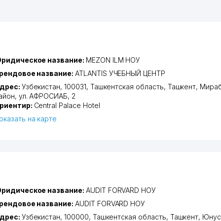
ридическое название:
MEZON ILM НОУ
рендовое название:
ATLANTIS УЧЕБНЫЙ ЦЕНТР
дрес:
Узбекистан, 100031,
Ташкентская область
,
Ташкент
,
Мираб
айон
,
ул. АФРОСИАБ
, 2
риентир:
Central Palace Hotel
оказать на карте
ридическое название:
AUDIT FORVARD НОУ
рендовое название:
AUDIT FORVARD НОУ
дрес:
Узбекистан, 100000,
Ташкентская область
,
Ташкент
,
Юнус