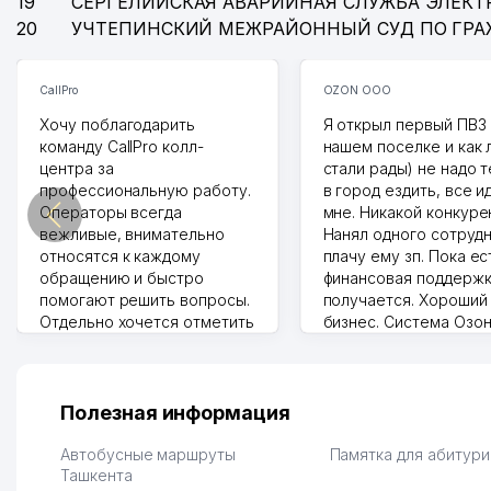
19
СЕРГЕЛИЙСКАЯ АВАРИЙНАЯ СЛУЖБА ЭЛЕКТ
20
УЧТЕПИНСКИЙ МЕЖРАЙОННЫЙ СУД ПО ГР
CallPro
OZON ООО
Хочу поблагодарить
Я открыл первый ПВЗ 
команду CallPro колл-
нашем поселке и как
центра за
стали рады) не надо 
профессиональную работу.
в город ездить, все и
Операторы всегда
мне. Никакой конкуре
вежливые, внимательно
Нанял одного сотрудн
относятся к каждому
плачу ему зп. Пока ес
обращению и быстро
финансовая поддержк
помогают решить вопросы.
получается. Хороший
Отдельно хочется отметить
бизнес. Система Озо
грамотную речь,
сама делает отчеты.
ответственность и
Другой конкурент в 
оперативность. Благодаря
поселке вряд ли откр
их работе значительно
потому что видно на 
Полезная информация
улучшилось качество
Озона для Узбекистан
обслуживания клиентов.
тут у нас уже есть ПВ
Автобусные маршруты
Памятка для абитур
Рекомендую этот колл-
Ташкента
Выгодное дело и