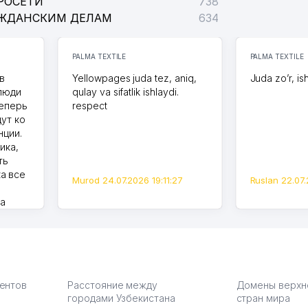
РОСЕТИ
738
АЖДАНСКИМ ДЕЛАМ
634
PALMA TEXTILE
PALMA TEXTILE
в
Yellowpages juda tez, aniq,
Juda zo’r, is
 люди
qulay va sifatlik ishlaydi.
теперь
respect
дут ко
нции.
ика,
ть
а все
Murod 24.07.2026 19:11:27
Ruslan 22.07.
на
моем
оется,
карте
а что
З.
иентов
Расстояние между
Домены верхн
городами Узбекистана
стран мира