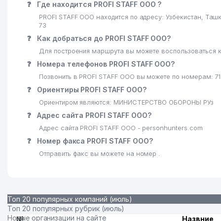
❓
Где находится PROFI STAFF ООО ?
PROFI STAFF ООО находится по адресу: Узбекистан, Та
73
❓
Как добраться до PROFI STAFF ООО?
Для построения маршрута вы можете воспользоваться к
❓
Номера телефонов PROFI STAFF ООО?
Позвонить в PROFI STAFF ООО вы можете по номерам: 71
❓
Ориентиры PROFI STAFF ООО?
Ориентиром являются: МИНИСТЕРСТВО ОБОРОНЫ РУз
❓
Адрес сайта PROFI STAFF ООО?
Адрес сайта PROFI STAFF ООО - personhunters.com
❓
Номер факса PROFI STAFF ООО?
Отправить факс вы можете на номер .
Топ 20 популярных компаний (июль)
Топ 20 популярных рубрик (июль)
Новые организации на сайте
№
Назвние