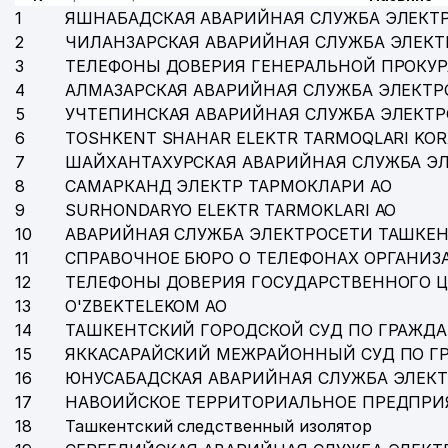
1
ЯШНАБАДСКАЯ АВАРИЙНАЯ СЛУЖБА ЭЛЕКТ
2
ЧИЛАНЗАРСКАЯ АВАРИЙНАЯ СЛУЖБА ЭЛЕКТ
3
ТЕЛЕФОНЫ ДОВЕРИЯ ГЕНЕРАЛЬНОЙ ПРОКУР
4
АЛМАЗАРСКАЯ АВАРИЙНАЯ СЛУЖБА ЭЛЕКТР
5
УЧТЕПИНСКАЯ АВАРИЙНАЯ СЛУЖБА ЭЛЕКТ
6
TOSHKENT SHAHAR ELEKTR TARMOQLARI KOR
7
ШАЙХАНТАХУРСКАЯ АВАРИЙНАЯ СЛУЖБА Э
8
САМАРКАНД ЭЛЕКТР ТАРМОКЛАРИ АО
9
SURHONDARYO ELEKTR TARMOKLARI АО
10
АВАРИЙНАЯ СЛУЖБА ЭЛЕКТРОСЕТИ ТАШКЕН
11
СПРАВОЧНОЕ БЮРО О ТЕЛЕФОНАХ ОРГАНИЗА
12
ТЕЛЕФОНЫ ДОВЕРИЯ ГОСУДАРСТВЕННОГО 
13
O'ZBEKTELEKOM АО
14
ТАШКЕНТСКИЙ ГОРОДСКОЙ СУД ПО ГРАЖД
15
ЯККАСАРАЙСКИЙ МЕЖРАЙОННЫЙ СУД ПО Г
16
ЮНУСАБАДСКАЯ АВАРИЙНАЯ СЛУЖБА ЭЛЕК
17
НАВОИЙСКОЕ ТЕРРИТОРИАЛЬНОЕ ПРЕДПРИ
18
Ташкентский следственный изолятор