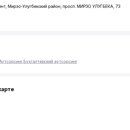
ент
,
Мирзо-Улугбекский район
,
просп. МИРЗО УЛУГБЕКА
, 73
Аутсорсинг
,
Бухгалтерский аутсорсинг
карте