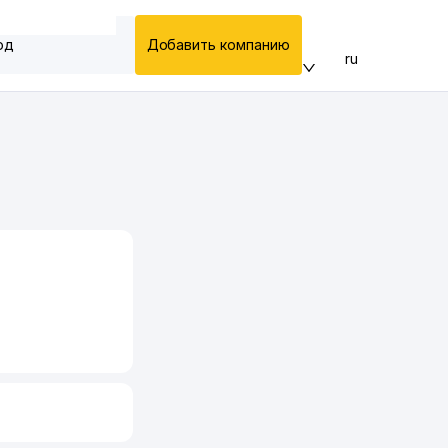
од
Добавить компанию
ru