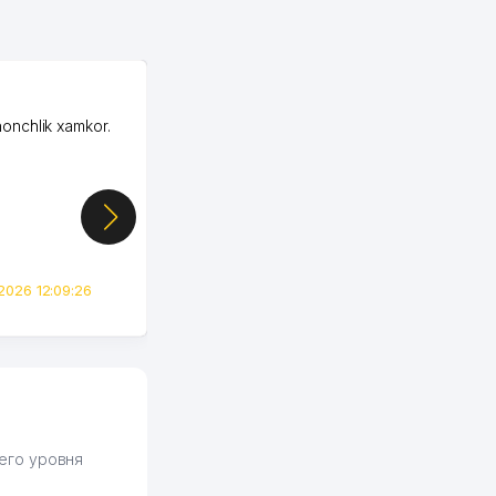
OZON ООО
honchlik xamkor.
Зашел на Озон в
Узбекистане почти
случайно, когда коллега
показал свой кабинет и
цифры, так что я буквально
сразу загорелся этой
идеей. Регистрация заняла
всего вечер, а договор там
2026 12:09:26
вполне понятный и нет этих
всяких замудреных
юридических
формулировок. Первое
время сильно тупил с
продвижением, но в итоге
разобрался. Озон как раз
получает свои 50 кликов на
его уровня
обучение и цена потом