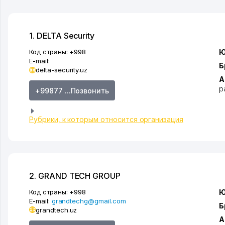
1. DELTA Security
Код страны:
+998
Ю
E-mail:
Б
delta-security.uz
А
р
+99877 ...Позвонить
Рубрики, к которым относится организация
2. GRAND TECH GROUP
Код страны:
+998
Ю
E-mail:
grandtechg@gmail.com
Б
grandtech.uz
А