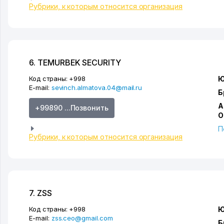
Рубрики, к которым относится организация
6. TEMURBEK SECURITY
Код страны:
+998
Ю
E-mail:
sevinch.almatova.04@mail.ru
Б
А
+99890 ...Позвонить
О
П
Рубрики, к которым относится организация
7. ZSS
Код страны:
+998
Ю
E-mail:
zss.ceo@gmail.com
Б