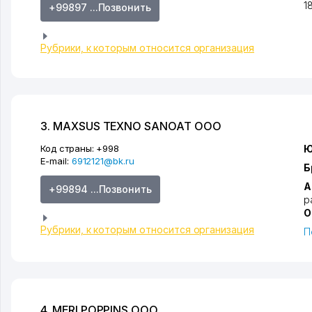
1
+99897 ...Позвонить
Рубрики, к которым относится организация
3. MAXSUS TEXNO SANOAT ООО
Код страны:
+998
Ю
E-mail:
6912121@bk.ru
Б
А
+99894 ...Позвонить
р
О
Рубрики, к которым относится организация
П
4. MERI POPPINS ООО