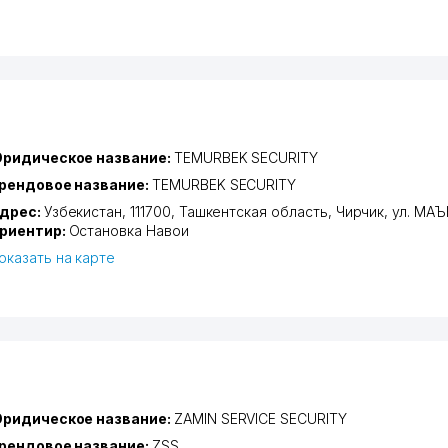
ридическое название:
TEMURBEK SECURITY
рендовое название:
TEMURBEK SECURITY
дрес:
Узбекистан, 111700,
Ташкентская область
,
Чирчик
,
ул. МА
риентир:
Остановка Навои
оказать на карте
ридическое название:
ZAMIN SERVICE SECURITY
рендовое название:
ZSS