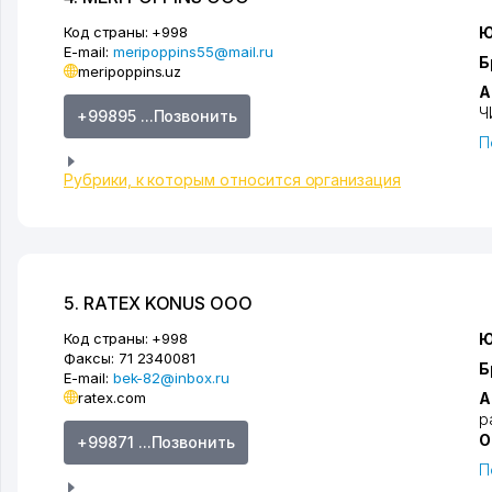
Код страны:
+998
Ю
E-mail:
meripoppins55@mail.ru
Б
meripoppins.uz
А
Ч
+99895 ...Позвонить
П
Рубрики, к которым относится организация
5. RATEX KONUS ООО
Код страны:
+998
Ю
Факсы:
71 2340081
Б
E-mail:
bek-82@inbox.ru
ratex.com
А
р
О
+99871 ...Позвонить
П