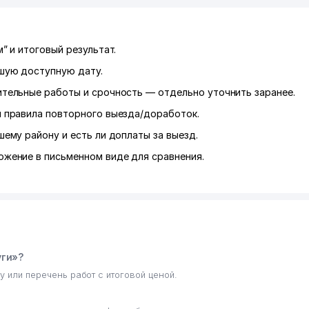
” и итоговый результат.
шую доступную дату.
ительные работы и срочность — отдельно уточнить заранее.
и правила повторного выезда/доработок.
шему району и есть ли доплаты за выезд.
ожение в письменном виде для сравнения.
уги»?
у или перечень работ с итоговой ценой.