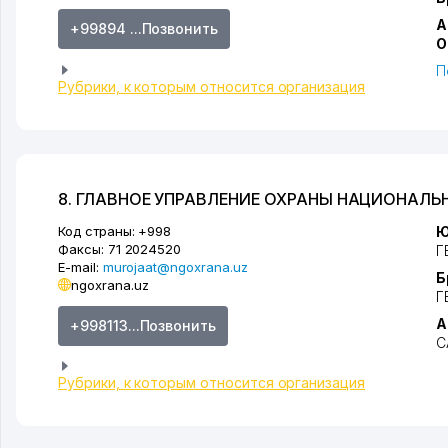
А
+99894 ...Позвонить
О
П
Рубрики, к которым относится организация
8. ГЛАВНОЕ УПРАВЛЕНИЕ ОХРАНЫ НАЦИОНАЛЬ
Код страны:
+998
Ю
Факсы:
71 2024520
Г
E-mail:
murojaat@ngoxrana.uz
Б
ngoxrana.uz
Г
А
+998113...Позвонить
С
Рубрики, к которым относится организация