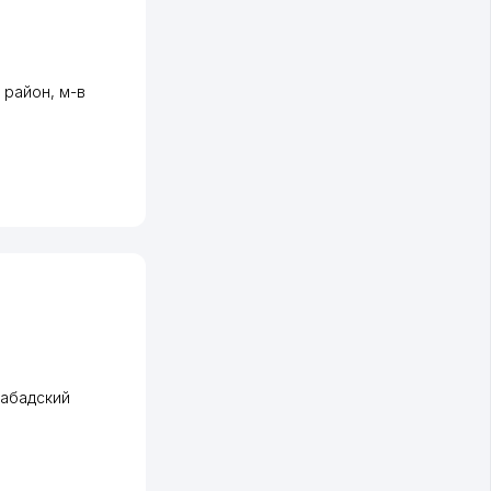
 район
,
м-в
абадский