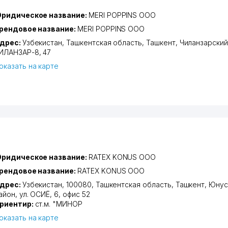
ридическое название:
MERI POPPINS ООО
рендовое название:
MERI POPPINS ООО
дрес:
Узбекистан,
Ташкентская область
,
Ташкент
,
Чиланзарский
ИЛАНЗАР-8
, 47
оказать на карте
ридическое название:
RATEX KONUS ООО
рендовое название:
RATEX KONUS ООО
дрес:
Узбекистан, 100080,
Ташкентская область
,
Ташкент
,
Юнус
айон
,
ул. ОСИЁ
, 6, офис 52
риентир:
ст.м. "МИНОР
оказать на карте