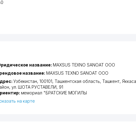
80
ридическое название:
MAXSUS TEXNO SANOAT ООО
рендовое название:
MAXSUS TEXNO SANOAT ООО
дрес:
Узбекистан, 100101,
Ташкентская область
,
Ташкент
,
Яккас
айон
,
ул. ШОТА РУСТАВЕЛИ
, 91
риентир:
мемориал "БРАТСКИЕ МОГИЛЫ
оказать на карте