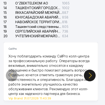
13
O'ZBEKTELEKOM АО
1065
14
ТАШКЕНТСКИЙ ГОРОДСКОЙ СУД ПО ГРАЖДАНСКИМ ДЕЛАМ
1002
15
ЯККАСАРАЙСКИЙ МЕЖРАЙОННЫЙ СУД ПО ГРАЖДАНСКИМ ДЕЛАМ
887
16
ЮНУСАБАДСКАЯ АВАРИЙНАЯ СЛУЖБА ЭЛЕКТРОСЕТИ
858
17
НАВОИЙСКОЕ ТЕРРИТОРИАЛЬНОЕ ПРЕДПРИЯТИЕ ЭЛЕКТРОСЕТИ АО
818
18
Ташкентский следственный изолятор
805
19
СЕРГЕЛИЙСКАЯ АВАРИЙНАЯ СЛУЖБА ЭЛЕКТРОСЕТИ
738
20
УЧТЕПИНСКИЙ МЕЖРАЙОННЫЙ СУД ПО ГРАЖДАНСКИМ ДЕЛАМ
634
CallPro
Хочу поблагодарить команду CallPro колл-центра
за профессиональную работу. Операторы всегда
вежливые, внимательно относятся к каждому
обращению и быстро помогают решить вопросы.
Отдельно хочется отметить грамотную речь,
ответственность и оперативность. Благодаря их
работе значительно улучшилось качество
обслуживания клиентов. Рекомендую этот колл-
центр как надежного партнера для бизнеса.
Vip Brand 31.07.2026 11:43:39