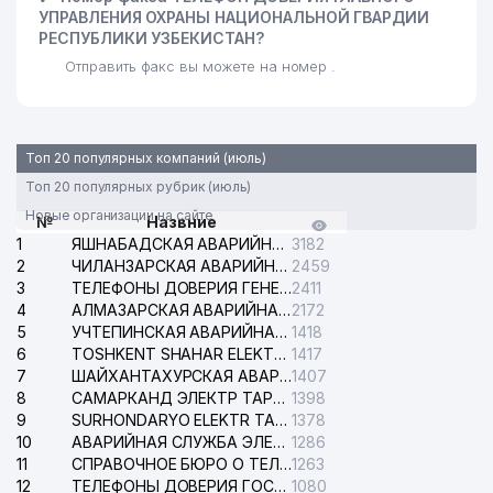
УПРАВЛЕНИЯ ОХРАНЫ НАЦИОНАЛЬНОЙ ГВАРДИИ
РЕСПУБЛИКИ УЗБЕКИСТАН?
Отправить факс вы можете на номер .
Топ 20 популярных компаний (июль)
Топ 20 популярных рубрик (июль)
Новые организации на сайте
№
Назвние
1
ЯШНАБАДСКАЯ АВАРИЙНАЯ СЛУЖБА ЭЛЕКТРОСЕТИ
3182
2
ЧИЛАНЗАРСКАЯ АВАРИЙНАЯ СЛУЖБА ЭЛЕКТРОСЕТИ
2459
3
ТЕЛЕФОНЫ ДОВЕРИЯ ГЕНЕРАЛЬНОЙ ПРОКУРАТУРЫ РЕСПУБЛИКИ УЗБЕКИСТАН
2411
4
АЛМАЗАРСКАЯ АВАРИЙНАЯ СЛУЖБА ЭЛЕКТРОСЕТИ
2172
5
УЧТЕПИНСКАЯ АВАРИЙНАЯ СЛУЖБА ЭЛЕКТРОСЕТИ
1418
6
TOSHKENT SHAHAR ELEKTR TARMOQLARI KORXONASI АО
1417
7
ШАЙХАНТАХУРСКАЯ АВАРИЙНАЯ СЛУЖБА ЭЛЕКТРОСЕТИ
1407
8
САМАРКАНД ЭЛЕКТР ТАРМОКЛАРИ АО
1398
9
SURHONDARYO ELEKTR TARMOKLARI АО
1378
10
АВАРИЙНАЯ СЛУЖБА ЭЛЕКТРОСЕТИ ТАШКЕНТСКОГО РАЙОНА
1286
11
СПРАВОЧНОЕ БЮРО О ТЕЛЕФОНАХ ОРГАНИЗАЦИЙ г. ТАШКЕНТА
1263
12
ТЕЛЕФОНЫ ДОВЕРИЯ ГОСУДАРСТВЕННОГО ЦЕНТРА ТЕСТИРОВАНИЯ
1080