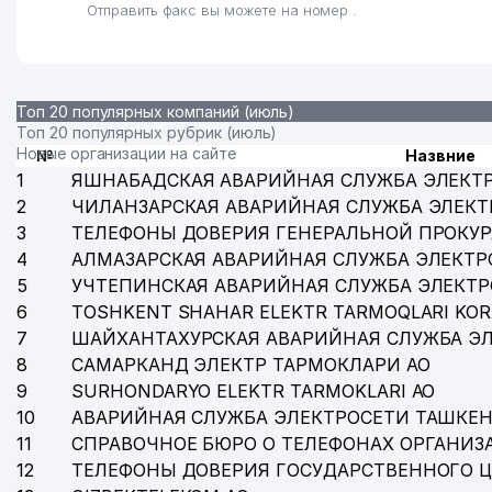
Отправить факс вы можете на номер .
Топ 20 популярных компаний (июль)
Топ 20 популярных рубрик (июль)
Новые организации на сайте
№
Назвние
1
ЯШНАБАДСКАЯ АВАРИЙНАЯ СЛУЖБА ЭЛЕКТ
2
ЧИЛАНЗАРСКАЯ АВАРИЙНАЯ СЛУЖБА ЭЛЕКТ
3
ТЕЛЕФОНЫ ДОВЕРИЯ ГЕНЕРАЛЬНОЙ ПРОКУР
4
АЛМАЗАРСКАЯ АВАРИЙНАЯ СЛУЖБА ЭЛЕКТР
5
УЧТЕПИНСКАЯ АВАРИЙНАЯ СЛУЖБА ЭЛЕКТ
6
TOSHKENT SHAHAR ELEKTR TARMOQLARI KOR
7
ШАЙХАНТАХУРСКАЯ АВАРИЙНАЯ СЛУЖБА Э
8
САМАРКАНД ЭЛЕКТР ТАРМОКЛАРИ АО
9
SURHONDARYO ELEKTR TARMOKLARI АО
10
АВАРИЙНАЯ СЛУЖБА ЭЛЕКТРОСЕТИ ТАШКЕН
11
СПРАВОЧНОЕ БЮРО О ТЕЛЕФОНАХ ОРГАНИЗА
12
ТЕЛЕФОНЫ ДОВЕРИЯ ГОСУДАРСТВЕННОГО 