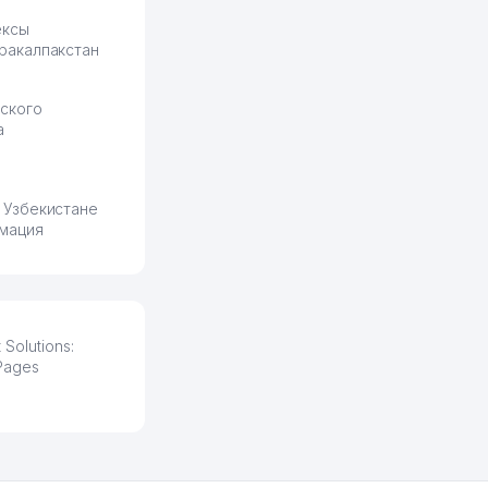
ексы
ракалпакстан
ского
а
 Узбекистане
мация
Solutions:
Pages