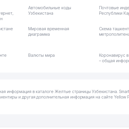
Автомобильные коды
Почтовые инд
тернет,
Узбекистана
Республики Ка
ан
истане
Мировая временная
Схема ташкент
диаграмма
метрополитен
енте
Валюты мира
Коронавирус в
– общая инфор
ьная информация в каталоге Желтые страницы Узбекистана. Smart 
ориентиры и другая дополнительная информация на сайте Yellow 