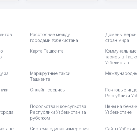
грамотную речь,
сама делает
то в 2
ответственность и
Другой кон
учку.
оперативность. Благодаря
поселке вря
чехлы
их работе значительно
потому что 
а,
улучшилось качество
Озона для У
что
обслуживания клиентов.
тут у нас у
иентов
Расстояние между
Домены верхн
городами Узбекистана
Рекомендую этот колл-
стран мира
Выгодное д
36
центр как надежного
спокойное.
по
Карта Ташкента
Коммунальные
партнера для бизнеса.
Марат 27.07.
ю
тарифы в Ташк
Vip Brand 31.07.2026 11:43:39
Узбекистан
у за
Маршрутные такси
Международны
Ташкента
ники
Онлайн-сервисы
Почтовые инд
Республики Уз
Посольства и консульства
Цены на бензи
города
Республики Узбекистан за
Узбекистане
н
рубежом
истане
Система единиц измерения
Сайты Узбекис