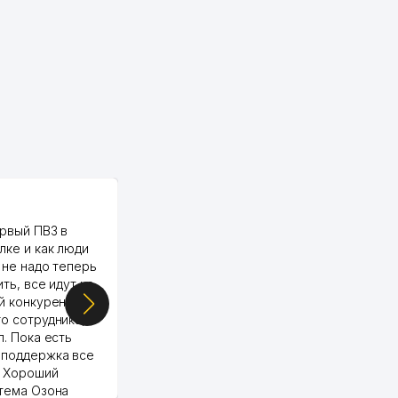
PALMA TEXTILE
рвый ПВЗ в
Yellowpages juda tez, aniq,
лке и как люди
qulay va sifatlik ishlaydi.
 не надо теперь
respect
ить, все идут ко
й конкуренции.
о сотрудника,
п. Пока есть
 поддержка все
Murod 24.07.2026 19:11:27
. Хороший
стема Озона