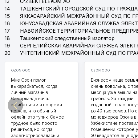
13
O'ZBEKTELEKOM АО
14
ТАШКЕНТСКИЙ ГОРОДСКОЙ СУД ПО ГРАЖД
15
ЯККАСАРАЙСКИЙ МЕЖРАЙОННЫЙ СУД ПО Г
16
ЮНУСАБАДСКАЯ АВАРИЙНАЯ СЛУЖБА ЭЛЕК
17
НАВОИЙСКОЕ ТЕРРИТОРИАЛЬНОЕ ПРЕДПРИ
18
Ташкентский следственный изолятор
19
СЕРГЕЛИЙСКАЯ АВАРИЙНАЯ СЛУЖБА ЭЛЕКТ
20
УЧТЕПИНСКИЙ МЕЖРАЙОННЫЙ СУД ПО ГР
OZON ООО
OZON ООО
Мне Озон помог
Бизнесом наша семья
выкарабкаться, когда
очень довольна, с тр
личный магазин в
месяца уже вышли на
Самарканде начал
прибыль. За каждый
загибаться и я вовремя
выданный товар полу
поняла, что обычный
до 40 тыс сомов. По 
офлайн это тупик. Самое
менеджеров Озона в
трудное было просто
Узбекистане поставил
решиться, но когда
помещении которое у
зарегистрировалась и
30 квадратов еще од