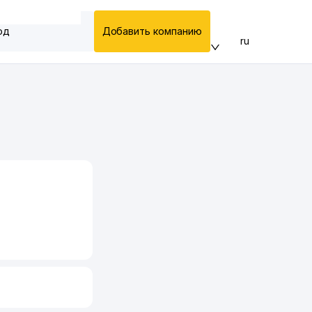
од
Добавить компанию
ru