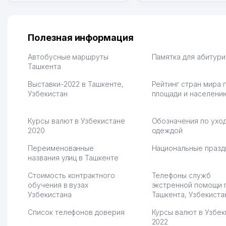
отправила первые заказы,
прилавок под второй
весь страх сразу ушел.
бизнес. Так можно и э
Площадка полностью берет
раза увеличивает выр
на себя доставку до
Второй бизнес у нас 
Полезная информация
клиентов и для одежды тут
для телефонов, стекл
хранение бесплатное
мышки и вообще все 
Автобусные маршруты
Памятка для абитур
первый год, хорошая
Ташкента
людям часто надо
экономия. Раньше боялась
Камат 31.07.2026 17:50:
Выставки-2022 в Ташкенте,
Рейтинг стран мира 
рекламы, а теперь вижу
Узбекистан
площади и населени
результаты. В последнее
время из России очень
много заказывают, а
Курсы валют в Узбекистане
Обозначения по уход
вначале только по
2020
одеждой
Узбекистану брали, но
вяло. Удалось
Переименованные
Национальные празд
раскрутиться, дальше
названия улиц в Ташкенте
развиваюсь потихоньку😊
Стоимость контрактного
Телефоны служб
Hamida 03.08.2026 12:45:39
обучения в вузах
экстренной помощи 
Узбекистана
Ташкента, Узбекиста
Список телефонов доверия
Курсы валют в Узбек
2022