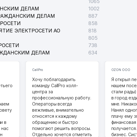
1065
АНСКИМ ДЕЛАМ
1002
РАЖДАНСКИМ ДЕЛАМ
887
ТРОСЕТИ
858
ЯТИЕ ЭЛЕКТРОСЕТИ АО
818
805
РОСЕТИ
738
АЖДАНСКИМ ДЕЛАМ
634
CallPro
OZON ООО
Хочу поблагодарить
Я открыл пе
етьего
команду CallPro колл-
нашем посе
центра за
стали рады)
профессиональную работу.
в город езд
чаем
Операторы всегда
мне. Никако
совету
вежливые, внимательно
Нанял одног
относятся к каждому
плачу ему з
и в
обращению и быстро
финансовая
 нас
помогают решить вопросы.
получается
ин
Отдельно хочется отметить
бизнес. Си