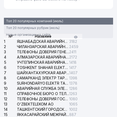
Топ 20 популярных компаний (июль)
Топ 20 популярных рубрик (июль)
Новые организации на сайте
№
Назвние
1
ЯШНАБАДСКАЯ АВАРИЙНАЯ СЛУЖБА ЭЛЕКТРОСЕТИ
3182
2
ЧИЛАНЗАРСКАЯ АВАРИЙНАЯ СЛУЖБА ЭЛЕКТРОСЕТИ
2459
3
ТЕЛЕФОНЫ ДОВЕРИЯ ГЕНЕРАЛЬНОЙ ПРОКУРАТУРЫ РЕСПУБЛИКИ УЗБЕКИСТАН
2411
4
АЛМАЗАРСКАЯ АВАРИЙНАЯ СЛУЖБА ЭЛЕКТРОСЕТИ
2172
5
УЧТЕПИНСКАЯ АВАРИЙНАЯ СЛУЖБА ЭЛЕКТРОСЕТИ
1418
6
TOSHKENT SHAHAR ELEKTR TARMOQLARI KORXONASI АО
1417
7
ШАЙХАНТАХУРСКАЯ АВАРИЙНАЯ СЛУЖБА ЭЛЕКТРОСЕТИ
1407
8
САМАРКАНД ЭЛЕКТР ТАРМОКЛАРИ АО
1398
9
SURHONDARYO ELEKTR TARMOKLARI АО
1378
10
АВАРИЙНАЯ СЛУЖБА ЭЛЕКТРОСЕТИ ТАШКЕНТСКОГО РАЙОНА
1286
11
СПРАВОЧНОЕ БЮРО О ТЕЛЕФОНАХ ОРГАНИЗАЦИЙ г. ТАШКЕНТА
1263
12
ТЕЛЕФОНЫ ДОВЕРИЯ ГОСУДАРСТВЕННОГО ЦЕНТРА ТЕСТИРОВАНИЯ
1080
13
O'ZBEKTELEKOM АО
1065
14
ТАШКЕНТСКИЙ ГОРОДСКОЙ СУД ПО ГРАЖДАНСКИМ ДЕЛАМ
1002
15
ЯККАСАРАЙСКИЙ МЕЖРАЙОННЫЙ СУД ПО ГРАЖДАНСКИМ ДЕЛАМ
887