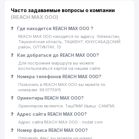
Часто задаваемые вопросы о компании
(REACH MAX ООО)
❓
Где находится REACH MAX ООО ?
REACH MAX ООО находится по адресу: Узбекистан,
Ташкентская область, ТАШКЕНТ, ЮНУСАБАДСКИЙ
район, ОЛТИНТАУ, 13
❓
Как добраться до REACH MAX ООО?
Для построения маршрута вы можете
воспользоваться картой на нашем сайте
❓
Номера телефонов REACH MAX ООО?
Позвонить в REACH MAX ООО вы можете по
номерам: 99 0775915
❓
Ориентиры REACH MAX ООО?
Ориентиром являются: ТашПМИ (бывш. САМПИ)
❓
Адрес сайта REACH MAX ООО?
Адрес сайта REACH MAX ООО - irodat.com
❓
Номер факса REACH MAX ООО?
Отправить факс вы можете на номер .