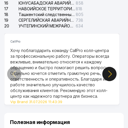
16
ЮНУСАБАДСКАЯ АВАРИЙНАЯ СЛУЖБА ЭЛЕКТРОСЕТИ
858
17
НАВОИЙСКОЕ ТЕРРИТОРИАЛЬНОЕ ПРЕДПРИЯТИЕ ЭЛЕКТРОСЕТИ АО
818
18
Ташкентский следственный изолятор
805
19
СЕРГЕЛИЙСКАЯ АВАРИЙНАЯ СЛУЖБА ЭЛЕКТРОСЕТИ
738
20
УЧТЕПИНСКИЙ МЕЖРАЙОННЫЙ СУД ПО ГРАЖДАНСКИМ ДЕЛАМ
634
CallPro
Хочу поблагодарить команду CallPro колл-центра
за профессиональную работу. Операторы всегда
вежливые, внимательно относятся к каждому
обращению и быстро помогают решить вопросы.
Отдельно хочется отметить грамотную речь,
ответственность и оперативность. Благодаря их
работе значительно улучшилось качество
обслуживания клиентов. Рекомендую этот колл-
центр как надежного партнера для бизнеса.
Vip Brand 31.07.2026 11:43:39
Полезная информация