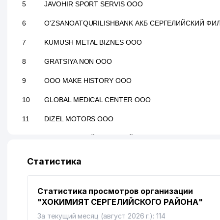
5
JAVOHIR SPORT SERVIS ООО
6
O'ZSANOATQURILISHBANK АКБ СЕРГЕЛИЙСКИЙ ФИ
7
KUMUSH METAL BIZNES ООО
8
GRATSIYA NON ООО
9
ООО MAKE HISTORY ООО
10
GLOBAL MEDICAL CENTER ООО
11
DIZEL MOTORS ООО
12
СУД СЕРГЕЛИЙСКОГО РАЙОНА ПО УГОЛОВНЫМ ДЕ
13
EXIMUS BUSINESS ООО
Статистика
14
SIFAT-BIZNES-SAVDO ООО
Статистика просмотров организации
15
ЯККАСАРАЙСКИЙ МЕЖРАЙОННЫЙ СУД ПО ГРАЖДА
"ХОКИМИЯТ СЕРГЕЛИЙСКОГО РАЙОНА"
16
DONG SEUNG KOREA ООО
За текущий месяц (август 2026 г.): 114