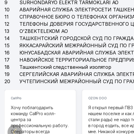
9
SURHONDARYO ELEKTR TARMOKLARI АО
40
AKMAL TA'MIR SERVIS ООО
10
АВАРИЙНАЯ СЛУЖБА ЭЛЕКТРОСЕТИ ТАШКЕН
11
СПРАВОЧНОЕ БЮРО О ТЕЛЕФОНАХ ОРГАНИЗА
41
ГОСУДАРСТВЕННАЯ НАЛОГОВАЯ ИНСПЕКЦИЯ СЕР
12
ТЕЛЕФОНЫ ДОВЕРИЯ ГОСУДАРСТВЕННОГО 
13
O'ZBEKTELEKOM АО
42
TURON PALOV MARKAZI ООО
14
ТАШКЕНТСКИЙ ГОРОДСКОЙ СУД ПО ГРАЖД
43
ОБЩЕОБРАЗОВАТЕЛЬНАЯ СРЕДНЯЯ ШКОЛА №284
15
ЯККАСАРАЙСКИЙ МЕЖРАЙОННЫЙ СУД ПО Г
16
ЮНУСАБАДСКАЯ АВАРИЙНАЯ СЛУЖБА ЭЛЕК
44
EKOPEN ЧП
17
НАВОИЙСКОЕ ТЕРРИТОРИАЛЬНОЕ ПРЕДПРИ
18
Ташкентский следственный изолятор
45
DILNUR FAYZ TECHNO ООО
19
СЕРГЕЛИЙСКАЯ АВАРИЙНАЯ СЛУЖБА ЭЛЕКТ
46
ASMUS DENTAL CG ООО
20
УЧТЕПИНСКИЙ МЕЖРАЙОННЫЙ СУД ПО ГР
47
МАДАМИНОВ О.А. ИндП
CallPro
OZON ООО
48
AGRO NATURAL LIFE ООО
Хочу поблагодарить
Я открыл первый ПВЗ 
команду CallPro колл-
нашем поселке и как
49
TINCHLIK KABUTARI ТЧСЖ
центра за
стали рады) не надо 
профессиональную работу.
50
O'ZKIMYOPOLIMERSAVDO АО
в город ездить, все и
Операторы всегда
мне. Никакой конкуре