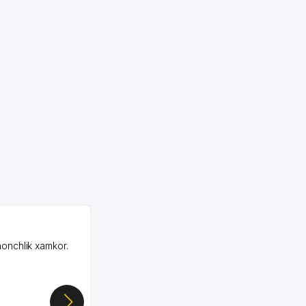
617 м
626 м
628 м
631 м
638 м
648 м
659 м
660 м
OZON ООО
663 м
honchlik xamkor.
Зашел на Озон в
Узбекистане почти
674 м
случайно, когда коллега
678 м
показал свой кабинет и
цифры, так что я буквально