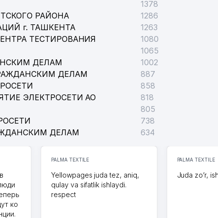
1378
ТСКОГО РАЙОНА
1286
ЦИЙ г. ТАШКЕНТА
1263
ГЕЛИЙСКОГО РАЙОНА
ЦЕНТРА ТЕСТИРОВАНИЯ
1080
1065
АНСКИМ ДЕЛАМ
1002
РАЖДАНСКИМ ДЕЛАМ
887
ТРОСЕТИ
858
ЯТИЕ ЭЛЕКТРОСЕТИ АО
818
805
РОСЕТИ
738
АЖДАНСКИМ ДЕЛАМ
634
PALMA TEXTILE
PALMA TEXTILE
в
Yellowpages juda tez, aniq,
Juda zo’r, is
 люди
qulay va sifatlik ishlaydi.
теперь
respect
дут ко
нции.