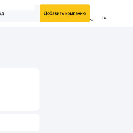
од
Добавить компанию
ru