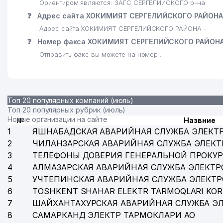
Ориентиром являются: ЗАГС СЕРГЕЛИЙСКОГО р-на
28
МАКСУДОВ Ш.У. ИндП
❓
Адрес сайта ХОКИМИЯТ СЕРГЕЛИЙСКОГО РАЙОНА
29
КАПИТАЛБАНК АКБ СЕРГЕЛИЙСКИЙ ФИЛИАЛ
Адрес сайта ХОКИМИЯТ СЕРГЕЛИЙСКОГО РАЙОНА -
❓
Номер факса ХОКИМИЯТ СЕРГЕЛИЙСКОГО РАЙОН
30
ЗАГС СЕРГЕЛИЙСКОГО РАЙОНА
Отправить факс вы можете на номер .
31
YOYO STORE ООО
32
СОХИБКИРОН МАХАЛЛИНСКИЙ КОМИТЕТ
Топ 20 популярных компаний (июль)
33
TEN ANDREY GROUP ЧП
Топ 20 популярных рубрик (июль)
Новые организации на сайте
№
Назвние
34
DOVON ООО
1
ЯШНАБАДСКАЯ АВАРИЙНАЯ СЛУЖБА ЭЛЕКТ
35
ARIYA TEKS ООО
2
ЧИЛАНЗАРСКАЯ АВАРИЙНАЯ СЛУЖБА ЭЛЕКТ
3
ТЕЛЕФОНЫ ДОВЕРИЯ ГЕНЕРАЛЬНОЙ ПРОКУР
36
ADMIRAL SERVICE LYUKS ООО
4
АЛМАЗАРСКАЯ АВАРИЙНАЯ СЛУЖБА ЭЛЕКТР
5
УЧТЕПИНСКАЯ АВАРИЙНАЯ СЛУЖБА ЭЛЕКТ
37
НОТАРИАЛЬНАЯ КОНТОРА №4 СЕРГЕЛИЙСКОГО Р
6
TOSHKENT SHAHAR ELEKTR TARMOQLARI KOR
38
INSPIRED AVIA GROUP ООО
7
ШАЙХАНТАХУРСКАЯ АВАРИЙНАЯ СЛУЖБА Э
8
САМАРКАНД ЭЛЕКТР ТАРМОКЛАРИ АО
39
ЮЛДАШЕВ Ш.Р. ИндП