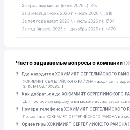
За прошлый месяц (июль 2026 г.): 318
17
PREMIUM COFFEE PROJECT ООО
За 3 месяца (июнь 2026 г. - июль 2026 г.): 918
18
MEBEL-BAT ООО
За пол года (март 2026 г. - июль 2026 г.): 1704
За год (январь 2025 г. - декабрь 2025 г.): 4470
19
ЦЕНТР СОДЕЙСТВИЯ ЗАНЯТОСТИ НАСЕЛЕНИЯ СЕ
20
CRISTAL MASTER SERVICE ООО
21
HAVOQAND PEOPLE ООО
Часто задаваемые вопросы о компании
(
22
ASTERA KIDS ООО
❓
Где находится ХОКИМИЯТ СЕРГЕЛИЙСКОГО РАЙО
23
COMFORT MEDICAL SYSTEM ООО
ХОКИМИЯТ СЕРГЕЛИЙСКОГО РАЙОНА находится по адресу
З.ПУЛАТОВ, 100085, 1
24
MISS ELNORA ЧП
❓
Как добраться до ХОКИМИЯТ СЕРГЕЛИЙСКОГО Р
25
NAZIF DUNYO ООО
Для построения маршрута вы можете воспользоваться к
❓
Номера телефонов ХОКИМИЯТ СЕРГЕЛИЙСКОГО 
26
UZTEX TASHKENT ООО
Позвонить в ХОКИМИЯТ СЕРГЕЛИЙСКОГО РАЙОНА вы може
27
OPTIMUM SMART ООО
❓
Ориентиры ХОКИМИЯТ СЕРГЕЛИЙСКОГО РАЙОНА?