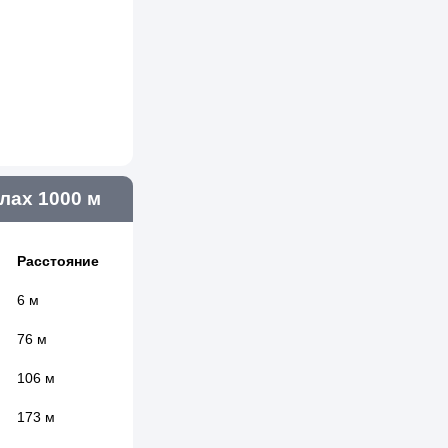
ах 1000 м
Расстояние
6 м
76 м
106 м
173 м