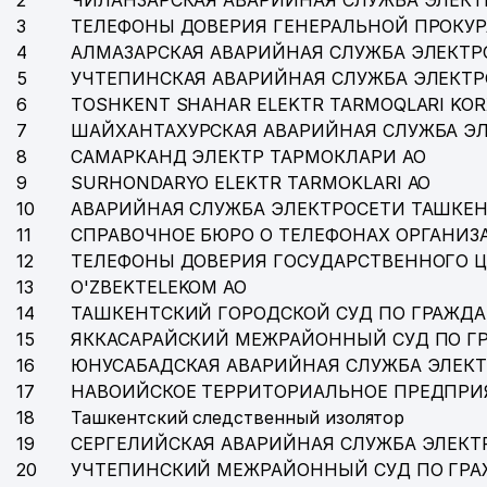
2
ЧИЛАНЗАРСКАЯ АВАРИЙНАЯ СЛУЖБА ЭЛЕКТ
35
КАПИТАЛБАНК АКБ СЕРГЕЛИЙСКИЙ ФИЛИАЛ
3
ТЕЛЕФОНЫ ДОВЕРИЯ ГЕНЕРАЛЬНОЙ ПРОКУР
4
АЛМАЗАРСКАЯ АВАРИЙНАЯ СЛУЖБА ЭЛЕКТР
36
ЗАГС СЕРГЕЛИЙСКОГО РАЙОНА
5
УЧТЕПИНСКАЯ АВАРИЙНАЯ СЛУЖБА ЭЛЕКТ
37
TEMIRYO'LTA'MIN ООО ПРИ АО O'ZBEKISTON TEMIR
6
TOSHKENT SHAHAR ELEKTR TARMOQLARI KOR
7
ШАЙХАНТАХУРСКАЯ АВАРИЙНАЯ СЛУЖБА Э
38
TEN ANDREY GROUP ЧП
8
САМАРКАНД ЭЛЕКТР ТАРМОКЛАРИ АО
9
SURHONDARYO ELEKTR TARMOKLARI АО
39
ADMIRAL SERVICE LYUKS ООО
10
АВАРИЙНАЯ СЛУЖБА ЭЛЕКТРОСЕТИ ТАШКЕН
40
НОТАРИАЛЬНАЯ КОНТОРА №4 СЕРГЕЛИЙСКОГО Р
11
СПРАВОЧНОЕ БЮРО О ТЕЛЕФОНАХ ОРГАНИЗА
12
ТЕЛЕФОНЫ ДОВЕРИЯ ГОСУДАРСТВЕННОГО 
41
DILNUR FAYZ TECHNO ООО
13
O'ZBEKTELEKOM АО
42
INSPIRED AVIA GROUP ООО
14
ТАШКЕНТСКИЙ ГОРОДСКОЙ СУД ПО ГРАЖД
15
ЯККАСАРАЙСКИЙ МЕЖРАЙОННЫЙ СУД ПО Г
43
ARIYA TEKS ООО
16
ЮНУСАБАДСКАЯ АВАРИЙНАЯ СЛУЖБА ЭЛЕК
17
НАВОИЙСКОЕ ТЕРРИТОРИАЛЬНОЕ ПРЕДПРИ
44
TURON PALOV MARKAZI ООО
18
Ташкентский следственный изолятор
45
ЖАХОН & КО ЧПФ
19
СЕРГЕЛИЙСКАЯ АВАРИЙНАЯ СЛУЖБА ЭЛЕКТ
20
УЧТЕПИНСКИЙ МЕЖРАЙОННЫЙ СУД ПО ГР
46
ASMUS DENTAL CG ООО