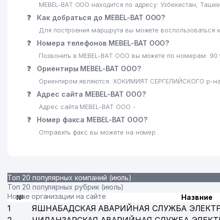
MEBEL-BAT ООО находится по адресу: Узбекистан, Ташк
24
DIZEL MOTORS ООО
❓
Как добраться до MEBEL-BAT ООО?
Для построения маршрута вы можете воспользоваться к
25
HAVOQAND PEOPLE ООО
❓
Номера телефонов MEBEL-BAT ООО?
26
ЦЕНТР СОДЕЙСТВИЯ ЗАНЯТОСТИ НАСЕЛЕНИЯ СЕ
Позвонить в MEBEL-BAT ООО вы можете по номерам: 90
❓
Ориентиры MEBEL-BAT ООО?
27
EXIMUS BUSINESS ООО
Ориентиром являются: ХОКИМИЯТ СЕРГЕЛИЙСКОГО р-н
28
DONG SEUNG KOREA ООО
❓
Адрес сайта MEBEL-BAT ООО?
Адрес сайта MEBEL-BAT ООО -
29
COMFORT MEDICAL SYSTEM ООО
❓
Номер факса MEBEL-BAT ООО?
30
MISS ELNORA ЧП
Отправить факс вы можете на номер .
31
ASTERA KIDS ООО
32
OPTIMUM SMART ООО
Топ 20 популярных компаний (июль)
Топ 20 популярных рубрик (июль)
33
ГОСУДАРСТВЕННАЯ НАЛОГОВАЯ ИНСПЕКЦИЯ СЕР
Новые организации на сайте
№
Назвние
34
BAYKAL TRADING ООО
1
ЯШНАБАДСКАЯ АВАРИЙНАЯ СЛУЖБА ЭЛЕКТ