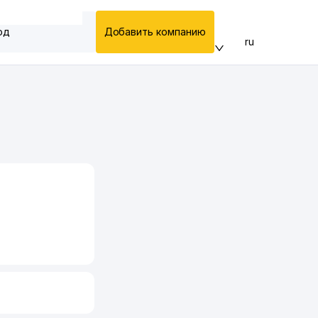
од
Добавить компанию
ru