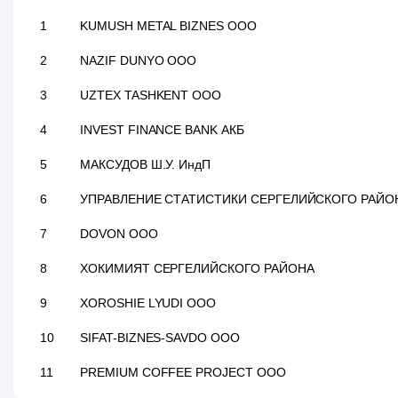
1
KUMUSH METAL BIZNES ООО
2
NAZIF DUNYO ООО
3
UZTEX TASHKENT ООО
4
INVEST FINANCE BANK АКБ
5
МАКСУДОВ Ш.У. ИндП
6
УПРАВЛЕНИЕ СТАТИСТИКИ СЕРГЕЛИЙСКОГО РАЙО
7
DOVON ООО
8
ХОКИМИЯТ СЕРГЕЛИЙСКОГО РАЙОНА
9
XOROSHIE LYUDI ООО
10
SIFAT-BIZNES-SAVDO ООО
11
PREMIUM COFFEE PROJECT ООО