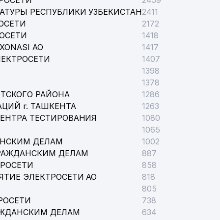
РОСЕТИ
2459
АТУРЫ РЕСПУБЛИКИ УЗБЕКИСТАН
2411
ОСЕТИ
2172
РОСЕТИ
1418
 YO'LLARI
XONASI АО
1417
ЛЕКТРОСЕТИ
1407
1398
1378
ТСКОГО РАЙОНА
1286
АЙОНА
ЦИЙ г. ТАШКЕНТА
1263
ЦЕНТРА ТЕСТИРОВАНИЯ
1080
1065
АНСКИМ ДЕЛАМ
1002
РАЖДАНСКИМ ДЕЛАМ
887
ТРОСЕТИ
858
ЯТИЕ ЭЛЕКТРОСЕТИ АО
818
805
РОСЕТИ
738
АЖДАНСКИМ ДЕЛАМ
634