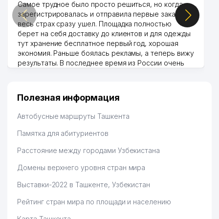
Самое трудное было просто решиться, но когда
АДМИНИСТРАТИВНЫЙ СУД
45
382 м
зарегистрировалась и отправила первые заказы,
СЕРГЕЛИЙСКОГО РАЙОНА
весь страх сразу ушел. Площадка полностью
берет на себя доставку до клиентов и для одежды
46
TURON PALOV MARKAZI ООО
384 м
тут хранение бесплатное первый год, хорошая
экономия. Раньше боялась рекламы, а теперь вижу
47
ARIYA TEKS ООО
386 м
результаты. В последнее время из России очень
много заказывают, а вначале только по
ОБЩЕОБРАЗОВАТЕЛЬНАЯ
48
391 м
Узбекистану брали, но вяло. Удалось раскрутиться,
СРЕДНЯЯ ШКОЛА №300
дальше развиваюсь потихоньку😊
Полезная информация
Hamida 03.08.2026 12:45:39
НОТАРИАЛЬНАЯ КОНТОРА №4
49
401 м
СЕРГЕЛИЙСКОГО РАЙОНА
Автобусные маршруты Ташкента
EMA CHINA TEXNIKA SERVICE
Памятка для абитуриентов
50
412 м
ООО
Расстояние между городами Узбекистана
51
TEN ANDREY GROUP ЧП
415 м
Домены верхнего уровня стран мира
52
МАТ-БОНУ ЧП
419 м
Выставки-2022 в Ташкенте, Узбекистан
НОТАРИАЛЬНАЯ КОНТОРА №1
Рейтинг стран мира по площади и населению
53
424 м
СЕРГЕЛИЙСКОГО РАЙОНА
Карта Ташкента