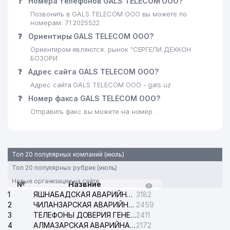
❓
26
Номера телефонов GALS TELECOM ООО?
MEDIAPARK GROUP ООО
283 м
Позвонить в GALS TELECOM ООО вы можете по
REAL ESTATE STRONG
номерам: 71 2025522
27
285 м
PARTNERS ООО
❓
Ориентиры GALS TELECOM ООО?
Ориентиром являются: рынок "СЕРГЕЛИ ДЕХКОН
28
TINCHLIK KABUTARI ТЧСЖ
285 м
БОЗОРИ
ПАРИКМАХЕРСКОЕ
❓
Адрес сайта GALS TELECOM ООО?
29
286 м
ОБОРУДОВАНИЕ ЧП
Адрес сайта GALS TELECOM ООО - gals.uz
❓
Номер факса GALS TELECOM ООО?
30
EVRIKA KREDIT ООО
313 м
Отправить факс вы можете на номер .
31
TARJIMA MARKAZI ООО
320 м
32
AVTOSHIN KOMPLEKT ООО
331 м
Топ 20 популярных компаний (июль)
33
AKMAL TA'MIR SERVIS ООО
333 м
Топ 20 популярных рубрик (июль)
STANDART PHARM BUSINESS
Новые организации на сайте
№
Назвние
34
335 м
ООО
1
ЯШНАБАДСКАЯ АВАРИЙНАЯ СЛУЖБА ЭЛЕКТРОСЕТИ
3182
2
ЧИЛАНЗАРСКАЯ АВАРИЙНАЯ СЛУЖБА ЭЛЕКТРОСЕТИ
2459
НОТАРИАЛЬНАЯ КОНТОРА №5
3
35
ТЕЛЕФОНЫ ДОВЕРИЯ ГЕНЕРАЛЬНОЙ ПРОКУРАТУРЫ РЕСПУБЛИКИ УЗБЕКИСТАН
2411
335 м
СЕРГЕЛИЙСКОГО РАЙОНА
4
АЛМАЗАРСКАЯ АВАРИЙНАЯ СЛУЖБА ЭЛЕКТРОСЕТИ
2172