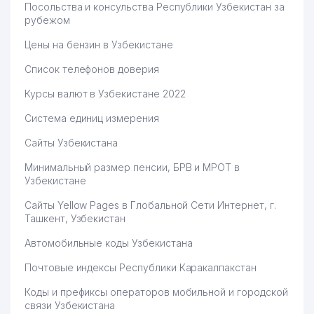
Посольства и консульства Республики Узбекистан за
63
OPTIMUM SMART ООО
494 м
рубежом
64
ВЛАД ПОЛИГРАФ ООО
504 м
Цены на бензин в Узбекистане
65
SHARK CAR PARTS ООО
507 м
Список телефонов доверия
66
BOSH AVANGARD ООО
516 м
Курсы валют в Узбекистане 2022
Система единиц измерения
67
MIR MATRASOV ООО
520 м
Сайты Узбекистана
АЛ-ФАРГОНИЙ
68
524 м
МАХАЛЛИНСКИЙ КОМИТЕТ
Минимальный размер пенсии, БРВ и МРОТ в
Узбекистане
GBO NASIYA METAN SAVDO
69
534 м
ООО
Сайты Yellow Pages в Глобальной Сети Интернет, г.
Ташкент, Узбекистан
MEGA AUTO PARTS SERVICE
70
543 м
ООО
Автомобильные коды Узбекистана
Почтовые индексы Республики Каракалпакстан
71
MEGA PARTS TRADE ЧП
559 м
Коды и префиксы операторов мобильной и городской
72
GLOBAL-AVTO-PARTS ООО
567 м
связи Узбекистана