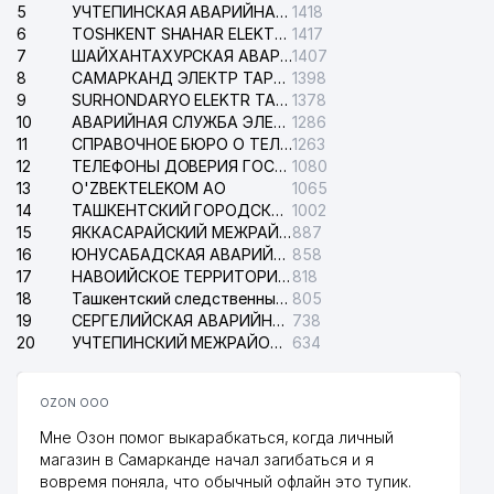
5
УЧТЕПИНСКАЯ АВАРИЙНАЯ СЛУЖБА ЭЛЕКТРОСЕТИ
1418
36
HAPPY HOUSE SERVICE ООО
336 м
6
TOSHKENT SHAHAR ELEKTR TARMOQLARI KORXONASI АО
1417
7
ШАЙХАНТАХУРСКАЯ АВАРИЙНАЯ СЛУЖБА ЭЛЕКТРОСЕТИ
1407
37
МЕХТИЕВ З.Б. ИндП
337 м
8
САМАРКАНД ЭЛЕКТР ТАРМОКЛАРИ АО
1398
9
SURHONDARYO ELEKTR TARMOKLARI АО
1378
SHAXOB HIMOYA
38
347 м
10
АВАРИЙНАЯ СЛУЖБА ЭЛЕКТРОСЕТИ ТАШКЕНТСКОГО РАЙОНА
1286
АДВОКАТСКОЕ БЮРО
11
СПРАВОЧНОЕ БЮРО О ТЕЛЕФОНАХ ОРГАНИЗАЦИЙ г. ТАШКЕНТА
1263
12
ТЕЛЕФОНЫ ДОВЕРИЯ ГОСУДАРСТВЕННОГО ЦЕНТРА ТЕСТИРОВАНИЯ
1080
39
EL MADAD FARM ООО
349 м
13
O'ZBEKTELEKOM АО
1065
14
ТАШКЕНТСКИЙ ГОРОДСКОЙ СУД ПО ГРАЖДАНСКИМ ДЕЛАМ
1002
40
IRBIS SERVIS ЧП
356 м
15
ЯККАСАРАЙСКИЙ МЕЖРАЙОННЫЙ СУД ПО ГРАЖДАНСКИМ ДЕЛАМ
887
16
ЮНУСАБАДСКАЯ АВАРИЙНАЯ СЛУЖБА ЭЛЕКТРОСЕТИ
858
НАЦИОНАЛЬНЫЙ БАНК
17
НАВОИЙСКОЕ ТЕРРИТОРИАЛЬНОЕ ПРЕДПРИЯТИЕ ЭЛЕКТРОСЕТИ АО
818
ВНЕШНЕЭКОНОМИЧЕСКОЙ
18
Ташкентский следственный изолятор
805
41
ДЕЯТЕЛЬНОСТИ РЕСПУБЛИКИ
371 м
19
УЗБЕКИСТАН СЕРГЕЛИЙСКИЙ
СЕРГЕЛИЙСКАЯ АВАРИЙНАЯ СЛУЖБА ЭЛЕКТРОСЕТИ
738
ФИЛИАЛ
20
УЧТЕПИНСКИЙ МЕЖРАЙОННЫЙ СУД ПО ГРАЖДАНСКИМ ДЕЛАМ
634
42
МАДАМИНОВ О.А. ИндП
371 м
OZON ООО
43
ASMUS DENTAL CG ООО
377 м
Мне Озон помог выкарабкаться, когда личный
магазин в Самарканде начал загибаться и я
44
INSPIRED AVIA GROUP ООО
381 м
вовремя поняла, что обычный офлайн это тупик.