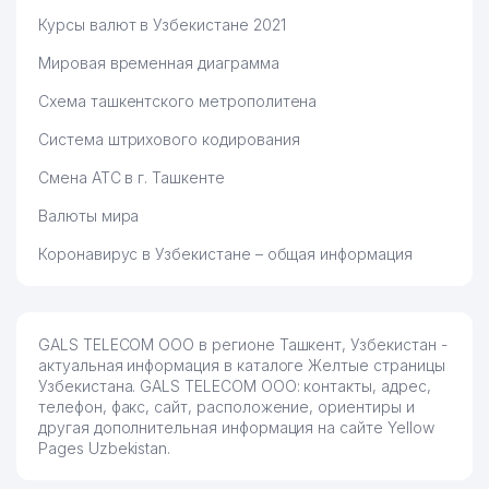
73
ДЕТСКИЙ САД №565
577 м
Курсы валют в Узбекистане 2021
74
PREMIUM OIL SERVICE ООО
592 м
Мировая временная диаграмма
75
HAVOQAND PEOPLE ООО
638 м
Схема ташкентского метрополитена
Система штрихового кодирования
76
ДЕТСКИЙ САД №593
651 м
Смена АТС в г. Ташкенте
ЦЕНТР СОДЕЙСТВИЯ
77
ЗАНЯТОСТИ НАСЕЛЕНИЯ
666 м
Валюты мира
СЕРГЕЛИЙСКОГО РАЙОНА
Коронавирус в Узбекистане – общая информация
78
HAVAS FOOD ООО
685 м
79
AUTO LEGEND OIL ООО
687 м
GALS TELECOM ООО в регионе Ташкент, Узбекистан -
80
MAURIS CARS ООО
690 м
актуальная информация в каталоге Желтые страницы
Узбекистана. GALS TELECOM ООО: контакты, адрес,
81
FARHOD AVTO PROFI ООО
690 м
телефон, факс, сайт, расположение, ориентиры и
другая дополнительная информация на сайте Yellow
82
AVTO MOTO LEARN ООО
696 м
Pages Uzbekistan.
83
HAVAS FOOD ООО
713 м