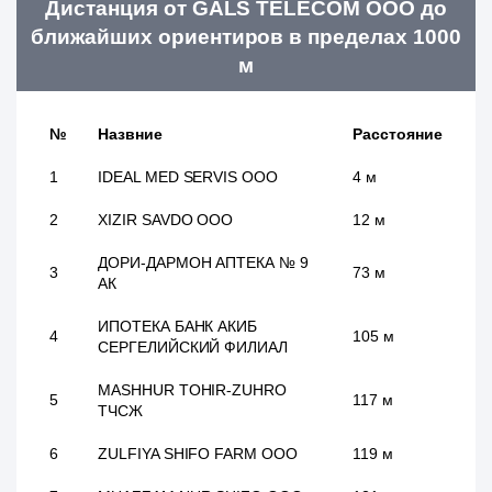
Дистанция от GALS TELECOM ООО до
ближайших ориентиров в пределах 1000
м
№
Назвние
Расстояние
1
IDEAL MED SERVIS ООО
4 м
2
XIZIR SAVDO ООО
12 м
ДОРИ-ДАРМОН АПТЕКА № 9
3
73 м
АК
ИПОТЕКА БАНК АКИБ
4
105 м
СЕРГЕЛИЙСКИЙ ФИЛИАЛ
MASHHUR TOHIR-ZUHRO
5
117 м
ТЧСЖ
6
ZULFIYA SHIFO FARM ООО
119 м