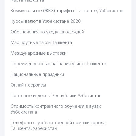
54
URBAN RETAIL СП ООО
453 м
Коммунальные (ЖКХ) тарифы в Ташкенте, Узбекистан
ЗАГС СЕРГЕЛИЙСКОГО
55
460 м
Курсы валют в Узбекистане 2020
РАЙОНА
Обозначения по уходу за одеждой
КАПИТАЛБАНК АКБ
56
469 м
СЕРГЕЛИЙСКИЙ ФИЛИАЛ
Маршрутные такси Ташкента
57
MEGAPLAST ООО
469 м
Международные выставки
Переименованные названия улиц в Ташкенте
58
DILNUR FAYZ TECHNO ООО
473 м
Национальные праздники
ОБЩЕОБРАЗОВАТЕЛЬНАЯ
59
475 м
СРЕДНЯЯ ШКОЛА №322
Онлайн-сервисы
60
JARQURGON SAVDO ЧП
475 м
Почтовые индексы Республики Узбекистан
СЕМЕЙНАЯ ПОЛИКЛИНИКА
Стоимость контрактного обучения в вузах
61
484 м
№10 (СЕРГЕЛИЙСКИЙ Р-Н)
Узбекистана
Телефоны служб экстренной помощи города
ОБЩЕОБРАЗОВАТЕЛЬНАЯ
62
484 м
Ташкента, Узбекистан
СРЕДНЯЯ ШКОЛА №284