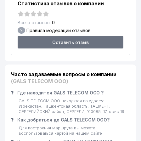
Статистика отзывов о компании
EXCLUSIVE DIAMOND BLINDS
17
220 м
ООО
Всего отзывов:
0
OQIBAT-AZIZ АДВОКАТСКОЕ
18
225 м
?
Правила модерации отзывов
БЮРО
Оставить отзыв
19
SAID OQILXON BIRINCHI ТЧСЖ
249 м
20
CHINA LEASING GROUP ООО
258 м
21
JASSUR TIBBIYOT ООО
264 м
Часто задаваемые вопросы о компании
22
TUYG'UN-STOM-SERVIS ЧП
266 м
(GALS TELECOM ООО)
❓
Где находится GALS TELECOM ООО ?
NARPAY KOMMUNAL SERVIS
23
268 м
ТЧСЖ
GALS TELECOM ООО находится по адресу:
Узбекистан, Ташкентская область, ТАШКЕНТ,
ОБЩЕОБРАЗОВАТЕЛЬНАЯ
СЕРГЕЛИЙСКИЙ район, СЕРГЕЛИ, 100085, 17, офис 19
24
274 м
СРЕДНЯЯ ШКОЛА №301
❓
Как добраться до GALS TELECOM ООО?
Для построения маршрута вы можете
25
АТС №251/215
277 м
воспользоваться картой на нашем сайте