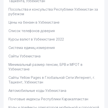
Ташкента, Узбекистан
67
HOME STYLE ЧП
410 м
Посольства и консульства Республики Узбекистан за
68
ECO SANTEX ООО
421 м
рубежом
69
SUPER DVERI ООО
426 м
Цены на бензин в Узбекистане
70
SHAMS TEKS BIZNES ООО
437 м
Список телефонов доверия
Курсы валют в Узбекистане 2022
71
SIGNALIZATSIYA BARS ООО
447 м
Система единиц измерения
72
SHINKONTRAKTTORG ООО
448 м
Сайты Узбекистана
73
FULL HOUSE TASHKENT ООО
452 м
Минимальный размер пенсии, БРВ и МРОТ в
74
EMAN ЧП
455 м
Узбекистане
75
ADINA-MED ООО
473 м
Сайты Yellow Pages в Глобальной Сети Интернет, г.
Ташкент, Узбекистан
76
AERO TECHNIC SERVICE ООО
473 м
Автомобильные коды Узбекистана
77
UMT-RADIO СП ООО
475 м
Почтовые индексы Республики Каракалпакстан
78
ROZMARIN-FARM ООО
475 м
Коды и префиксы операторов мобильной и городской