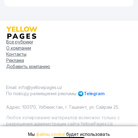
ТАЪМИНОТИ ООО
89
SELEN LUX
550 м
90
HERBAL PHARMA ООО
552 м
91
DORI-DARMON GARANT ООО
553 м
Все рубрики
О компании
CARRERA PRO ENGINEERING
92
553 м
Контакты
ООО
Реклама
Добавить компанию
93
TECHNOGROUP ООО
557 м
94
SAMIR TIB TEXSERVIS ООО
559 м
Email: info@yellowpages.uz
95
UDEVS ООО
567 м
По поводу размещения рекламы
Telegram
96
MUBIN PLAST ЧП
571 м
Адрес: 100170, Узбекистан, г. Ташкент, ул. Сайрам 25.
97
BOHODIROV N ИндП
577 м
Любое копирование материалов возможно только с
разрешения администрации сайта YellowPages.Uz
98
FLEKSIN ООО
578 м
Мы
файлы cookie
будет использовать
Copyright © Yellow Pages Uzbekistan, 2009 - 2026 / ООО