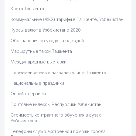
58
FERRUMOKS ООО
359 м
Карта Ташкента
MUSTAQIL SERTIFIKAT
59
363 м
Коммунальные (ЖКХ) тарифы в Ташкенте, Узбекистан
MARKAZI ООО
Курсы валют в Узбекистане 2020
60
PALISANDR ООО
365 м
Обозначения по уходу за одеждой
КОЖНО-ВЕНЕРОЛОГИЧЕСКИЙ
ДИСПАНСЕР АЛМАЗАРСКОГО
Маршрутные такси Ташкента
61
367 м
И ШАЙХАНТАХУРСКОГО
РАЙОНОВ
Международные выставки
Переименованные названия улиц в Ташкенте
KORINEXUZ INTERNATIONAL
62
370 м
СЕМЕЙНОЕ ПРЕДПРИЯТИЕ
Национальные праздники
63
АВТОМИР (АВТООЛАМ) ООО
379 м
Онлайн-сервисы
64
GLOBAL ENERGY ООО
380 м
Почтовые индексы Республики Узбекистан
65
EMAN ООО
384 м
Стоимость контрактного обучения в вузах
Узбекистана
66
DAVRON KAPITAL ЧП
400 м
Телефоны служб экстренной помощи города