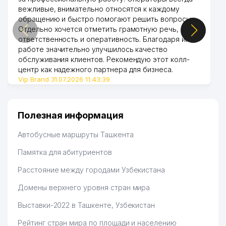
VARIANT MEDIA
вежливые, внимательно относятся к каждому
47
320 м
DEVELOPMENT GROUP ЧП
обращению и быстро помогают решить вопросы.
Отдельно хочется отметить грамотную речь,
48
DUNYO OSH TUZI ЧП
321 м
ответственность и оперативность. Благодаря их
работе значительно улучшилось качество
49
UY ROZG'OR MOLLARI ООО
327 м
обслуживания клиентов. Рекомендую этот колл-
центр как надежного партнера для бизнеса.
50
ELEKTRO SAVDO BIZNES ООО
329 м
Vip Brand 31.07.2026 11:43:39
51
MAZALI OSH TUZI ООО
332 м
52
EXPO KABEL ООО
332 м
Полезная информация
53
ALFA MILK ООО
343 м
Автобусные маршруты Ташкента
54
GARMONIYA FARM ООО
346 м
Памятка для абитуриентов
Расстояние между городами Узбекистана
55
BARAKA-YUTUQ ООО
351 м
Домены верхнего уровня стран мира
56
RENT SERVICE LEADER ООО
352 м
Выставки-2022 в Ташкенте, Узбекистан
57
TOSHTEKS ООО
357 м
Рейтинг стран мира по площади и населению