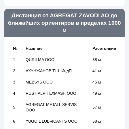
Дистанция от AGREGAT ZAVODI АО до
ближайших ориентиров в пределах 1000
м
№
Назвние
Расстояние
1
QURILMA ООО
38 м
2
АХУНЖАНОВ Т.Ш. ИндП
41 м
3
MEBSYS ООО
45 м
4
RUST-ALP-TEXMASH ООО
49 м
AGREGAT METALL SERVIS
5
57 м
ООО
6
YUGOIL LUBRICANTS ООО
58 м