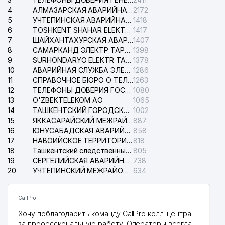
4
АЛМАЗАРСКАЯ АВАРИЙНАЯ СЛУЖБА ЭЛЕКТРОСЕТИ
2172
37
ASL FAYZ ЧП
261 м
5
УЧТЕПИНСКАЯ АВАРИЙНАЯ СЛУЖБА ЭЛЕКТРОСЕТИ
1418
6
TOSHKENT SHAHAR ELEKTR TARMOQLARI KORXONASI АО
1417
СТАНЦИЯ ДЕЗИНФЕКЦИИ
38
262 м
7
ШАЙХАНТАХУРСКАЯ АВАРИЙНАЯ СЛУЖБА ЭЛЕКТРОСЕТИ
1407
АЛМАЗАРСКОГО РАЙОНА
8
САМАРКАНД ЭЛЕКТР ТАРМОКЛАРИ АО
1398
9
SURHONDARYO ELEKTR TARMOKLARI АО
1378
39
ARHAT GROUP ООО
266 м
10
АВАРИЙНАЯ СЛУЖБА ЭЛЕКТРОСЕТИ ТАШКЕНТСКОГО РАЙОНА
1286
11
СПРАВОЧНОЕ БЮРО О ТЕЛЕФОНАХ ОРГАНИЗАЦИЙ г. ТАШКЕНТА
1263
40
SILVER NILE ООО
270 м
12
ТЕЛЕФОНЫ ДОВЕРИЯ ГОСУДАРСТВЕННОГО ЦЕНТРА ТЕСТИРОВАНИЯ
1080
13
O'ZBEKTELEKOM АО
1065
41
SANTEXSAVDO ООО
271 м
14
ТАШКЕНТСКИЙ ГОРОДСКОЙ СУД ПО ГРАЖДАНСКИМ ДЕЛАМ
1002
15
ЯККАСАРАЙСКИЙ МЕЖРАЙОННЫЙ СУД ПО ГРАЖДАНСКИМ ДЕЛАМ
887
42
LIGHT SNACKS ООО
274 м
16
ЮНУСАБАДСКАЯ АВАРИЙНАЯ СЛУЖБА ЭЛЕКТРОСЕТИ
858
17
НАВОИЙСКОЕ ТЕРРИТОРИАЛЬНОЕ ПРЕДПРИЯТИЕ ЭЛЕКТРОСЕТИ АО
818
43
OIL INVEST GROUP ООО
285 м
18
Ташкентский следственный изолятор
805
19
СЕРГЕЛИЙСКАЯ АВАРИЙНАЯ СЛУЖБА ЭЛЕКТРОСЕТИ
738
44
STANKO GROUP ООО
285 м
20
УЧТЕПИНСКИЙ МЕЖРАЙОННЫЙ СУД ПО ГРАЖДАНСКИМ ДЕЛАМ
634
45
AURATON ЧП
298 м
CallPro
ДОРИ-ДАРМОН ОТДЕЛ СБЫТА
46
315 м
АК
Хочу поблагодарить команду CallPro колл-центра
за профессиональную работу. Операторы всегда