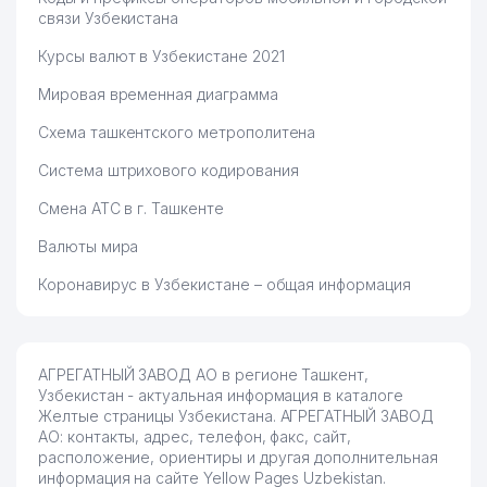
связи Узбекистана
INTERNATIONAL EDUCATIONAL
79
483 м
SERVICES CENTRAL ASIA ООО
Курсы валют в Узбекистане 2021
80
O'ZMATBAA-TA'MINOT ООО
485 м
Мировая временная диаграмма
Схема ташкентского метрополитена
ELEKTR TEXNIKA ANJOMLAR
81
493 м
SAVDOSI ООО
Система штрихового кодирования
82
UZBEK SAVDO EXPORT ООО
501 м
Смена АТС в г. Ташкенте
83
ALFA ENERGY TRADE ООО
505 м
Валюты мира
84
STONE BUILD ООО
507 м
Коронавирус в Узбекистане – общая информация
85
ALFA KARTON SAVDO ЧП
510 м
86
NIKA FARM SERVIS ООО
519 м
АГРЕГАТНЫЙ ЗАВОД АО в регионе Ташкент,
Узбекистан - актуальная информация в каталоге
ASIA ALLIANCE BANK АКБ
Желтые страницы Узбекистана. АГРЕГАТНЫЙ ЗАВОД
87
524 м
AЛМАЗAРСКИЙ ФИЛИАЛ
АО: контакты, адрес, телефон, факс, сайт,
расположение, ориентиры и другая дополнительная
УЗБЕКИСТОН ДОРИ-
информация на сайте Yellow Pages Uzbekistan.
88
526 м