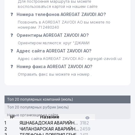
Для построения маршрута вы можете
воспользоваться картой на нашем сайте
АССОЦИАЦИЯ ПРЕДПРИЯТИЙ
❓
Номера телефонов AGREGAT ZAVODI АО?
МЕБЕЛЬНОЙ И
28
ДЕРЕВООБРАБАТЫВАЮЩЕЙ
234 м
Позвонить в AGREGAT ZAVODI АО вы можете по
ПРОМЫШЛЕННОСТИ
номерам: 71 2480240
УЗБЕКИСТАНА
❓
Ориентиры AGREGAT ZAVODI АО?
Ориентиром являются: круг "ДЖАМИ
29
GOLDEN NILE AAA ООО
235 м
❓
Адрес сайта AGREGAT ZAVODI АО?
30
OOO EMAN
235 м
Адрес сайта AGREGAT ZAVODI АО - agregat-zavodi.uz
❓
Номер факса AGREGAT ZAVODI АО?
31
NOVOTEK ООО
236 м
Отправить факс вы можете на номер .
32
SMART HOUSE ИндП
240 м
33
KABEL-BIZNES ООО
252 м
Топ 20 популярных компаний (июль)
34
NV-METALL SERVICE ООО
256 м
Топ 20 популярных рубрик (июль)
DOMINANT SPICE PRODUCT
Новые организации на сайте
№
Назвние
35
259 м
ООО
1
ЯШНАБАДСКАЯ АВАРИЙНАЯ СЛУЖБА ЭЛЕКТРОСЕТИ
3182
2
ЧИЛАНЗАРСКАЯ АВАРИЙНАЯ СЛУЖБА ЭЛЕКТРОСЕТИ
2459
36
ISHONCH ЧП
260 м
3
ТЕЛЕФОНЫ ДОВЕРИЯ ГЕНЕРАЛЬНОЙ ПРОКУРАТУРЫ РЕСПУБЛИКИ УЗБЕКИСТАН
2411