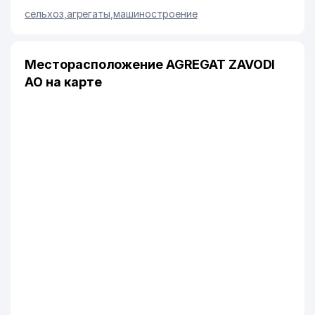
сельхоз
,
агрегаты
,
машиностроение
Месторасположение AGREGAT ZAVODI
АО на карте