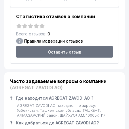
17
GARANT MEBEL ООО
173 м
18
SUVSANOATMASH АО
177 м
Статистика отзывов о компании
19
ДЕТСКИЙ САД № 16
187 м
Всего отзывов:
0
20
SMART HAPPY HOUSE ЧП
199 м
?
Правила модерации отзывов
21
ZAVOD METALL PROFIL ООО
207 м
Оставить отзыв
COMPETITIVE ENTERPRISES
22
208 м
ООО
23
EURO PLAST ООО
212 м
Часто задаваемые вопросы о компании
(AGREGAT ZAVODI АО)
24
VENUS PLAST BIZNES ООО
216 м
❓
Где находится AGREGAT ZAVODI АО ?
KOMPRESSOR SAVDO-
25
217 м
TA'MINOT ООО
AGREGAT ZAVODI АО находится по адресу:
Узбекистан, Ташкентская область, ТАШКЕНТ,
26
ИБАДОВ М.А. ИндП
217 м
АЛМАЗАРСКИЙ район, ШАЙХУОЛАМ, 100057, 117
❓
Как добраться до AGREGAT ZAVODI АО?
27
GRAND MAX BUSINESS ООО
226 м