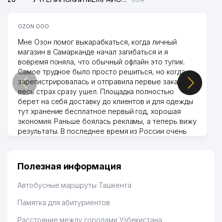
OZON ООО
Мне Озон помог выкарабкаться, когда личный
магазин в Самарканде начал загибаться и я
вовремя поняла, что обычный офлайн это тупик.
Самое трудное было просто решиться, но когда
зарегистрировалась и отправила первые заказы,
весь страх сразу ушел. Площадка полностью
берет на себя доставку до клиентов и для одежды
тут хранение бесплатное первый год, хорошая
экономия. Раньше боялась рекламы, а теперь вижу
результаты. В последнее время из России очень
много заказывают, а вначале только по
Узбекистану брали, но вяло. Удалось раскрутиться,
дальше развиваюсь потихоньку😊
Полезная информация
Hamida 03.08.2026 12:45:39
Автобусные маршруты Ташкента
Памятка для абитуриентов
Расстояние между городами Узбекистана