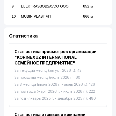
9
ELEKTRASBOBSAVDO ООО
852 м
10
MUBIN PLAST ЧП
866 м
11
GRAND TECHNO GROUP ООО
901 м
Статистика
DAVR BANK ЧАКБ
12
992 м
АЛМАЗАРСКИЙ ФИЛИАЛ
Статистика просмотров организации
"KORINEXUZ INTERNATIONAL
СЕМЕЙНОЕ ПРЕДПРИЯТИЕ"
За текущий месяц (август 2026 г.): 42
За прошлый месяц (июль 2026 г.): 60
За 3 месяца (июнь 2026 г. - июль 2026 г.): 126
За пол года (март 2026 г. - июль 2026 г.): 222
За год (январь 2025 г. - декабрь 2025 г.): 480
Статистика отзывов о компании