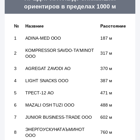
ориентиров в пределах 1000 м
№
Назвние
Расстояние
1
ADINA-MED ООО
187 м
KOMPRESSOR SAVDO-TA'MINOT
2
317 м
ООО
3
AGREGAT ZAVODI АО
370 м
4
LIGHT SNACKS ООО
387 м
5
ТРЕСТ-12 АО
471 м
6
MAZALI OSH TUZI ООО
488 м
7
JUNIOR BUSINESS-TRADE ООО
602 м
ЭНЕРГОУСКУНАТАЪМИНОТ
8
760 м
ООО