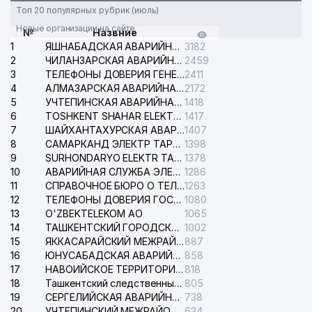
Топ 20 популярных рубрик (июль)
Новые организации на сайте
№
Назвние
1
ЯШНАБАДСКАЯ АВАРИЙНАЯ СЛУЖБА ЭЛЕКТРОСЕТИ
3182
2
ЧИЛАНЗАРСКАЯ АВАРИЙНАЯ СЛУЖБА ЭЛЕКТРОСЕТИ
2459
3
ТЕЛЕФОНЫ ДОВЕРИЯ ГЕНЕРАЛЬНОЙ ПРОКУРАТУРЫ РЕСПУБЛИКИ УЗБЕКИСТАН
2411
4
АЛМАЗАРСКАЯ АВАРИЙНАЯ СЛУЖБА ЭЛЕКТРОСЕТИ
2172
5
УЧТЕПИНСКАЯ АВАРИЙНАЯ СЛУЖБА ЭЛЕКТРОСЕТИ
1418
6
TOSHKENT SHAHAR ELEKTR TARMOQLARI KORXONASI АО
1417
7
ШАЙХАНТАХУРСКАЯ АВАРИЙНАЯ СЛУЖБА ЭЛЕКТРОСЕТИ
1407
8
САМАРКАНД ЭЛЕКТР ТАРМОКЛАРИ АО
1398
9
SURHONDARYO ELEKTR TARMOKLARI АО
1378
10
АВАРИЙНАЯ СЛУЖБА ЭЛЕКТРОСЕТИ ТАШКЕНТСКОГО РАЙОНА
1286
11
СПРАВОЧНОЕ БЮРО О ТЕЛЕФОНАХ ОРГАНИЗАЦИЙ г. ТАШКЕНТА
1263
12
ТЕЛЕФОНЫ ДОВЕРИЯ ГОСУДАРСТВЕННОГО ЦЕНТРА ТЕСТИРОВАНИЯ
1080
13
O'ZBEKTELEKOM АО
1065
14
ТАШКЕНТСКИЙ ГОРОДСКОЙ СУД ПО ГРАЖДАНСКИМ ДЕЛАМ
1002
15
ЯККАСАРАЙСКИЙ МЕЖРАЙОННЫЙ СУД ПО ГРАЖДАНСКИМ ДЕЛАМ
887
16
ЮНУСАБАДСКАЯ АВАРИЙНАЯ СЛУЖБА ЭЛЕКТРОСЕТИ
858
17
НАВОИЙСКОЕ ТЕРРИТОРИАЛЬНОЕ ПРЕДПРИЯТИЕ ЭЛЕКТРОСЕТИ АО
818
18
Ташкентский следственный изолятор
805
19
СЕРГЕЛИЙСКАЯ АВАРИЙНАЯ СЛУЖБА ЭЛЕКТРОСЕТИ
738
20
УЧТЕПИНСКИЙ МЕЖРАЙОННЫЙ СУД ПО ГРАЖДАНСКИМ ДЕЛАМ
634