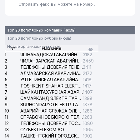
Отправить факс вы можете на номер .
Топ 20 популярных компаний (июль)
Топ 20 популярных рубрик (июль)
Новые организации на сайте
№
Назвние
1
ЯШНАБАДСКАЯ АВАРИЙНАЯ СЛУЖБА ЭЛЕКТРОСЕТИ
3182
2
ЧИЛАНЗАРСКАЯ АВАРИЙНАЯ СЛУЖБА ЭЛЕКТРОСЕТИ
2459
3
ТЕЛЕФОНЫ ДОВЕРИЯ ГЕНЕРАЛЬНОЙ ПРОКУРАТУРЫ РЕСПУБЛИКИ УЗБЕКИСТАН
2411
4
АЛМАЗАРСКАЯ АВАРИЙНАЯ СЛУЖБА ЭЛЕКТРОСЕТИ
2172
5
УЧТЕПИНСКАЯ АВАРИЙНАЯ СЛУЖБА ЭЛЕКТРОСЕТИ
1418
6
TOSHKENT SHAHAR ELEKTR TARMOQLARI KORXONASI АО
1417
7
ШАЙХАНТАХУРСКАЯ АВАРИЙНАЯ СЛУЖБА ЭЛЕКТРОСЕТИ
1407
8
САМАРКАНД ЭЛЕКТР ТАРМОКЛАРИ АО
1398
9
SURHONDARYO ELEKTR TARMOKLARI АО
1378
10
АВАРИЙНАЯ СЛУЖБА ЭЛЕКТРОСЕТИ ТАШКЕНТСКОГО РАЙОНА
1286
11
СПРАВОЧНОЕ БЮРО О ТЕЛЕФОНАХ ОРГАНИЗАЦИЙ г. ТАШКЕНТА
1263
12
ТЕЛЕФОНЫ ДОВЕРИЯ ГОСУДАРСТВЕННОГО ЦЕНТРА ТЕСТИРОВАНИЯ
1080
13
O'ZBEKTELEKOM АО
1065
14
ТАШКЕНТСКИЙ ГОРОДСКОЙ СУД ПО ГРАЖДАНСКИМ ДЕЛАМ
1002