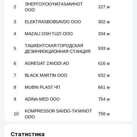
ЭНЕРГОУСКУНАТАЪМИНОТ
2
227 м
ООО
3
ELEKTRASBOBSAVDO ООО
302 м
4
MAZALI OSH TUZI ООО
334 м
ТАШКЕНТСКАЯ ГОРОДСКАЯ
5
593 м
ДЕЗИНФЕКЦИОННАЯ СТАНЦИЯ
6
AGREGAT ZAVODI АО
616 м
7
BLACK MARTIN ООО
632 м
8
MUBIN PLAST ЧП
661 м
9
ADINA-MED ООО
754 м
KOMPRESSOR SAVDO-TA'MINOT
10
758 м
ООО
11
MAH-DAVR-POLIMER СП ООО
815 м
Статистика