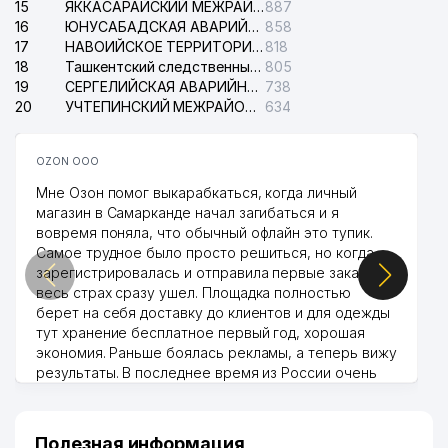
15
ЯККАСАРАЙСКИЙ МЕЖРАЙОННЫЙ СУД ПО ГРАЖДАНСКИМ ДЕЛАМ
887
16
ЮНУСАБАДСКАЯ АВАРИЙНАЯ СЛУЖБА ЭЛЕКТРОСЕТИ
858
17
НАВОИЙСКОЕ ТЕРРИТОРИАЛЬНОЕ ПРЕДПРИЯТИЕ ЭЛЕКТРОСЕТИ АО
818
18
Ташкентский следственный изолятор
805
19
СЕРГЕЛИЙСКАЯ АВАРИЙНАЯ СЛУЖБА ЭЛЕКТРОСЕТИ
738
20
УЧТЕПИНСКИЙ МЕЖРАЙОННЫЙ СУД ПО ГРАЖДАНСКИМ ДЕЛАМ
634
OZON ООО
Мне Озон помог выкарабкаться, когда личный
магазин в Самарканде начал загибаться и я
вовремя поняла, что обычный офлайн это тупик.
Самое трудное было просто решиться, но когда
зарегистрировалась и отправила первые заказы,
весь страх сразу ушел. Площадка полностью
берет на себя доставку до клиентов и для одежды
тут хранение бесплатное первый год, хорошая
экономия. Раньше боялась рекламы, а теперь вижу
результаты. В последнее время из России очень
много заказывают, а вначале только по
Узбекистану брали, но вяло. Удалось раскрутиться,
дальше развиваюсь потихоньку😊
Полезная информация