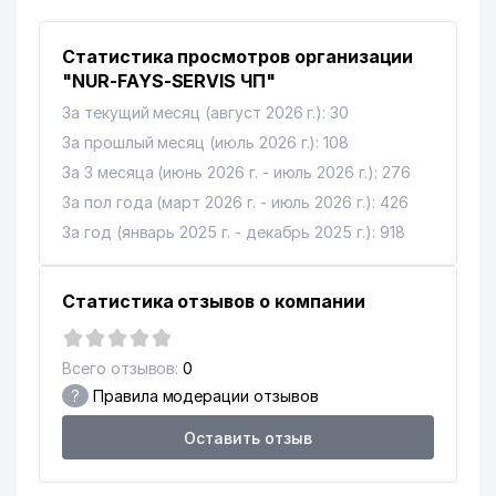
12
LIGHT SNACKS ООО
838 м
Статистика просмотров организации
13
CANDY-GOLD СП ООО
871 м
"NUR-FAYS-SERVIS ЧП"
НОТАРИАЛЬНАЯ КОНТОРА №9
14
898 м
За текущий месяц (август 2026 г.): 30
АЛМАЗАРСКОГО РАЙОНА
За прошлый месяц (июль 2026 г.): 108
За 3 месяца (июнь 2026 г. - июль 2026 г.): 276
За пол года (март 2026 г. - июль 2026 г.): 426
За год (январь 2025 г. - декабрь 2025 г.): 918
Статистика отзывов о компании
Всего отзывов:
0
?
Правила модерации отзывов
Оставить отзыв