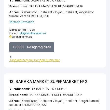
Yuridik nomi:
URBAN RETAIL QK MChJ
Brend nomi:
BARAKA MARKET SUPERMARKET №19
Adres:
O'zbekiston,
Toshkent viloyati
,
Toshkent
,
Yangihayot
tumani
,
daha SERGELI-1
, 31 B
Xaritada ko'rsatish
Mamlakat kodi:
+998
E-mail:
info@barakamarket.uz
barakamarket.uz
+99890 ...Qo'ng'iroq qilish
Tashkilot tegishli bo'lgan Rubrikalar
13. BARAKA MARKET SUPERMARKET № 2
Yuridik nomi:
URBAN RETAIL QK MChJ
Brend nomi:
BARAKA MARKET SUPERMARKET № 2
Adres:
O'zbekiston,
Toshkent viloyati
,
Toshkent
,
Sergeli tumani
,
ko'chasi SHOKIRARIQ
, 100