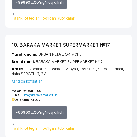
+99890 ...Qo'ng'iroq qilish
Tashkilot tegishli bo'lgan Rubrikalar
10. BARAKA MARKET SUPERMARKET №17
Yuridik nomi:
URBAN RETAIL QK MChJ
Brend nomi:
BARAKA MARKET SUPERMARKET №17
Adres:
O'zbekiston,
Toshkent viloyati
,
Toshkent
,
Sergeli tumani
,
daha SERGELI-7
, 2 A
Xaritada ko'rsatish
Mamlakat kodi:
+998
E-mail:
info@barakamarket.uz
barakamarket.uz
+99890 ...Qo'ng'iroq qilish
Tashkilot tegishli bo'lgan Rubrikalar