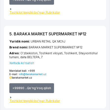
Tashkilot tegishli bo'lgan Rubrikalar
5. BARAKA MARKET SUPERMARKET №12
Yuridik nomi:
URBAN RETAIL QK MChJ
Brend nomi:
BARAKA MARKET SUPERMARKET №12
Adres:
O'zbekiston,
Toshkent viloyati
,
Toshkent
,
Shayxontohur
tumani
,
daha BELTEPA
, 7
Xaritada ko'rsatish
Mamlakat kodi:
+998
E-mail:
info@barakamarket.uz
barakamarket.uz
+99890 ...Qo'ng'iroq qilish
Tashkilot tegishli bo'lgan Rubrikalar