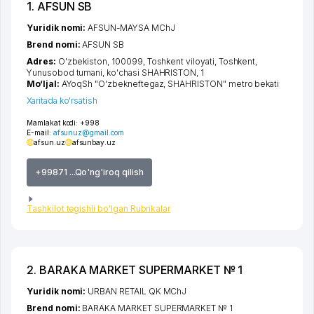
1. AFSUN SB
Yuridik nomi:
AFSUN-MAYSA MChJ
Brend nomi:
AFSUN SB
Adres:
O'zbekiston, 100099,
Toshkent viloyati
,
Toshkent
,
Yunusobod tumani
,
ko'chasi SHAHRISTON
, 1
Mo‘ljal:
AYoqSh "O'zbekneftegaz, SHAHRISTON" metro bekati
Xaritada ko'rsatish
Mamlakat kodi:
+998
E-mail:
afsunuz@gmail.com
afsun.uz
afsunbay.uz
+99871 ...Qo'ng'iroq qilish
Tashkilot tegishli bo'lgan Rubrikalar
2. BARAKA MARKET SUPERMARKET № 1
Yuridik nomi:
URBAN RETAIL QK MChJ
Brend nomi:
BARAKA MARKET SUPERMARKET № 1