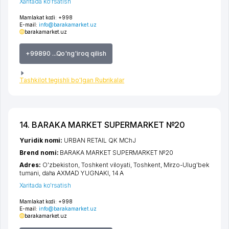
Xaritada ko'rsatish
Mamlakat kodi:
+998
E-mail:
info@barakamarket.uz
barakamarket.uz
+99890 ...Qo'ng'iroq qilish
Tashkilot tegishli bo'lgan Rubrikalar
14. BARAKA MARKET SUPERMARKET №20
Yuridik nomi:
URBAN RETAIL QK MChJ
Brend nomi:
BARAKA MARKET SUPERMARKET №20
Adres:
O'zbekiston,
Toshkent viloyati
,
Toshkent
,
Mirzo-Ulug'bek
tumani
,
daha AXMAD YUGNAKI
, 14 A
Xaritada ko'rsatish
Mamlakat kodi:
+998
E-mail:
info@barakamarket.uz
barakamarket.uz