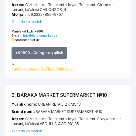
Adres:
O'zbekiston,
Toshkent viloyati
,
Toshkent
,
Chilonzor
tumani
,
ko'chasi CHILONZOR
, 4
Mo‘ljal:
, 69,2222785949707
Xaritada ko'rsatish
Mamlakat kodi:
+998
E-mail:
info@barakamarket.uz
barakamarket.uz
+99890 ...Qo'ng'iroq qilish
Tashkilot tegishli bo'lgan Rubrikalar
3. BARAKA MARKET SUPERMARKET №10
Yuridik nomi:
URBAN RETAIL QK MChJ
Brend nomi:
BARAKA MARKET SUPERMARKET №10
Adres:
O'zbekiston,
Toshkent viloyati
,
Toshkent
,
Shayxontohur
tumani
,
ko'chasi ABDULLA QODIRIY
, 35
Xaritada ko'rsatish