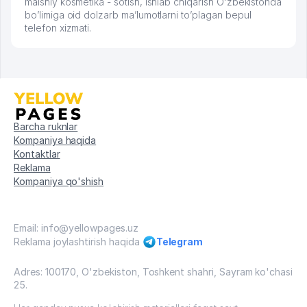
maishiy kosmetika - sotish, ishlab chiqarish Oʻzbekistonda
bo’limiga oid dolzarb ma’lumotlarni to’plagan bepul
telefon xizmati.
Barcha ruknlar
Kompaniya haqida
Kontaktlar
Reklama
Kompaniya qo'shish
Email: info@yellowpages.uz
Reklama joylashtirish haqida
Telegram
Adres: 100170, O'zbekiston, Toshkent shahri, Sayram ko'chasi
25.