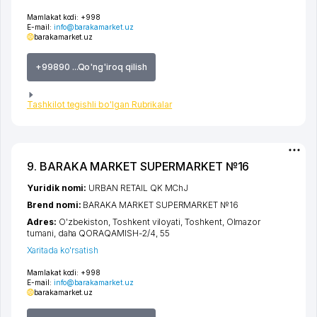
Mamlakat kodi:
+998
E-mail:
info@barakamarket.uz
barakamarket.uz
+99890 ...Qo'ng'iroq qilish
Tashkilot tegishli bo'lgan Rubrikalar
9. BARAKA MARKET SUPERMARKET №16
Yuridik nomi:
URBAN RETAIL QK MChJ
Brend nomi:
BARAKA MARKET SUPERMARKET №16
Adres:
O'zbekiston,
Toshkent viloyati
,
Toshkent
,
Olmazor
tumani
,
daha QORAQAMISH-2/4
, 55
Xaritada ko'rsatish
Mamlakat kodi:
+998
E-mail:
info@barakamarket.uz
barakamarket.uz