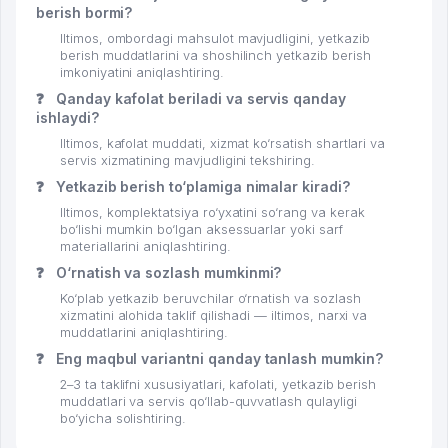
berish bormi?
Iltimos, ombordagi mahsulot mavjudligini, yetkazib
berish muddatlarini va shoshilinch yetkazib berish
imkoniyatini aniqlashtiring.
❓
Qanday kafolat beriladi va servis qanday
ishlaydi?
Iltimos, kafolat muddati, xizmat ko‘rsatish shartlari va
servis xizmatining mavjudligini tekshiring.
❓
Yetkazib berish to‘plamiga nimalar kiradi?
Iltimos, komplektatsiya ro‘yxatini so‘rang va kerak
bo‘lishi mumkin bo‘lgan aksessuarlar yoki sarf
materiallarini aniqlashtiring.
❓
O‘rnatish va sozlash mumkinmi?
Ko‘plab yetkazib beruvchilar o‘rnatish va sozlash
xizmatini alohida taklif qilishadi — iltimos, narxi va
muddatlarini aniqlashtiring.
❓
Eng maqbul variantni qanday tanlash mumkin?
2–3 ta taklifni xususiyatlari, kafolati, yetkazib berish
muddatlari va servis qo‘llab-quvvatlash qulayligi
bo‘yicha solishtiring.