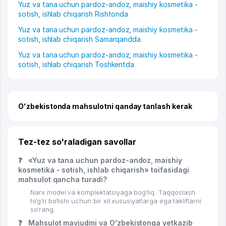
Yuz va tana uchun pardoz-andoz, maishiy kosmetika -
sotish, ishlab chiqarish Rishtonda
Yuz va tana uchun pardoz-andoz, maishiy kosmetika -
sotish, ishlab chiqarish Samarqandda
Yuz va tana uchun pardoz-andoz, maishiy kosmetika -
sotish, ishlab chiqarish Toshkentda
Oʻzbekistonda mahsulotni qanday tanlash kerak
Tez-tez so'raladigan savollar
❓
«Yuz va tana uchun pardoz-andoz, maishiy
kosmetika - sotish, ishlab chiqarish» toifasidagi
mahsulot qancha turadi?
Narx model va komplektatsiyaga bog‘liq. Taqqoslash
to‘g‘ri bo‘lishi uchun bir xil xususiyatlarga ega takliflarni
so‘rang.
❓
Mahsulot mavjudmi va Oʻzbekistonga yetkazib