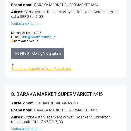
Brend nomi:
BARAKA MARKET SUPERMARKET №14
Adres:
O'zbekiston,
Toshkent viloyati
,
Toshkent
,
Sergeli tumani
,
daha SERGELI-7
, 32
Xaritada ko'rsatish
Mamlakat kodi:
+998
E-mail:
info@barakamarket.uz
barakamarket.uz
+99890 ...Qo'ng'iroq qilish
Tashkilot tegishli bo'lgan Rubrikalar
8. BARAKA MARKET SUPERMARKET №15
Yuridik nomi:
URBAN RETAIL QK MChJ
Brend nomi:
BARAKA MARKET SUPERMARKET №15
Adres:
O'zbekiston,
Toshkent viloyati
,
Toshkent
,
Chilonzor
tumani
,
daha CHILONZOR-7
, 33
Xaritada ko'rsatish