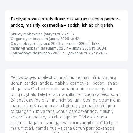
брали, но вяло. Удалось раскрутиться, дальше
развиваюсь потихоньку😊
Hamida 03.08.2026 12:45:39
Faoliyat sohasi statistikasi: Yuz va tana uchun pardoz-
andoz, maishiy kosmetika - sotish, ishlab chiqarish
Shu oy mobaynida (август 2026 г.): 6
O'tgan oy mobaynida (июль 2026 г.): 42
3 oy mobaynida (июнь 2026 г. - июль 2026 г.): 1584
Yarim yil mobaynida (март 2026 г. - июль 2026 г.): 3084
1 yil mobaynida (январь 2025 г. - декабрь 2025 г.): 7692
Yellowpages.uz electron ma’lumotnomasi: «Yuz va tana
uchun pardoz-andoz, maishiy kosmetika - sotish, ishlab
chiqarish» Oʻzbekistonda sohasiga oid kompaniyalar
to’liq ro’yhati. Telefonlar, manzillar, ish vaqti va resursdan
24 soat davrida olish mumkin bo’lgan boshqa qo’shimcha
ma’lumotlar. Katalog mavjudligining yigirma ikki yilligida
to’plangan Yuz va tana uchun pardoz-andoz, maishiy
kosmetika - sotish, ishlab chiqarish Oʻzbekistonda
turkumini faqat tekshirilgan va doim yangilib bo’riladigan
ma’lumotlari, hamda Yuz va tana uchun pardoz-andoz,