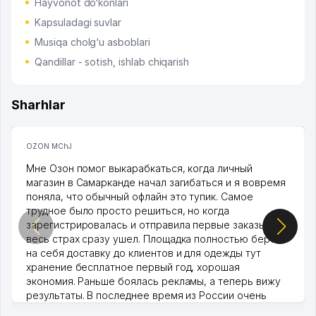
Hayvonot do‘konlari
Kapsuladagi suvlar
Musiqa cholg‘u asboblari
Qandillar - sotish, ishlab chiqarish
Sharhlar
OZON MChJ
Мне Озон помог выкарабкаться, когда личный
магазин в Самарканде начал загибаться и я вовремя
поняла, что обычный офлайн это тупик. Самое
трудное было просто решиться, но когда
зарегистрировалась и отправила первые заказы,
весь страх сразу ушел. Площадка полностью берет
на себя доставку до клиентов и для одежды тут
хранение бесплатное первый год, хорошая
экономия. Раньше боялась рекламы, а теперь вижу
результаты. В последнее время из России очень
много заказывают, а вначале только по Узбекистану