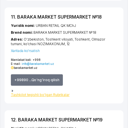
11. BARAKA MARKET SUPERMARKET №18
Yuridik nomi:
URBAN RETAIL QK MChJ
Brend nomi:
BARAKA MARKET SUPERMARKET №18
Adres:
O'zbekiston,
Toshkent viloyati
,
Toshkent
,
Olmazor
tumani
,
ko'chasi NOZIMAXONUM
, 12
Xaritada ko'rsatish
Mamlakat kodi:
+998
E-mail:
info@barakamarket.uz
barakamarket.uz
+99890 ...Qo'ng'iroq qilish
Tashkilot tegishli bo'lgan Rubrikalar
12. BARAKA MARKET SUPERMARKET №19