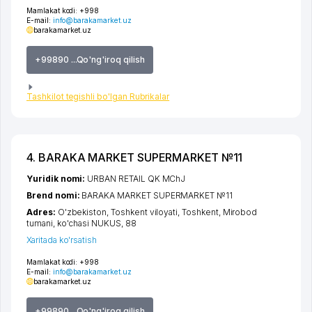
Mamlakat kodi:
+998
E-mail:
info@barakamarket.uz
barakamarket.uz
+99890 ...Qo'ng'iroq qilish
Tashkilot tegishli bo'lgan Rubrikalar
4. BARAKA MARKET SUPERMARKET №11
Yuridik nomi:
URBAN RETAIL QK MChJ
Brend nomi:
BARAKA MARKET SUPERMARKET №11
Adres:
O'zbekiston,
Toshkent viloyati
,
Toshkent
,
Mirobod
tumani
,
ko'chasi NUKUS
, 88
Xaritada ko'rsatish
Mamlakat kodi:
+998
E-mail:
info@barakamarket.uz
barakamarket.uz
+99890 ...Qo'ng'iroq qilish