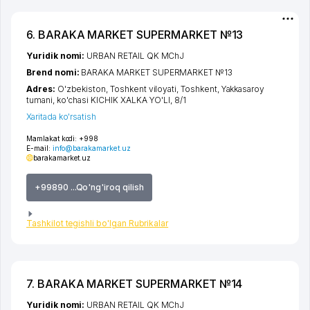
6. BARAKA MARKET SUPERMARKET №13
Yuridik nomi:
URBAN RETAIL QK MChJ
Brend nomi:
BARAKA MARKET SUPERMARKET №13
Adres:
O'zbekiston,
Toshkent viloyati
,
Toshkent
,
Yakkasaroy
tumani
,
ko'chasi KICHIK XALKA YO'LI
, 8/1
Xaritada ko'rsatish
Mamlakat kodi:
+998
E-mail:
info@barakamarket.uz
barakamarket.uz
+99890 ...Qo'ng'iroq qilish
Tashkilot tegishli bo'lgan Rubrikalar
7. BARAKA MARKET SUPERMARKET №14
Yuridik nomi:
URBAN RETAIL QK MChJ