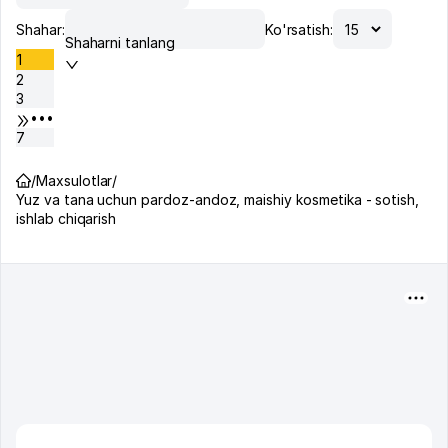
Shahar:
Ko'rsatish:
Shaharni tanlang
1
2
3
•••
7
/
Maxsulotlar
/
Yuz va tana uchun pardoz-andoz, maishiy kosmetika - sotish,
ishlab chiqarish