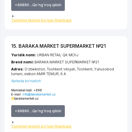
+99890 ...Qo'ng'iroq qilish
Tashkilot tegishli bo'lgan Rubrikalar
15. BARAKA MARKET SUPERMARKET №21
Yuridik nomi:
URBAN RETAIL QK MChJ
Brend nomi:
BARAKA MARKET SUPERMARKET №21
Adres:
O'zbekiston,
Toshkent viloyati
,
Toshkent
,
Yunusobod
tumani
,
xiеbon AMIR TEMUR
, 6 A
Xaritada ko'rsatish
Mamlakat kodi:
+998
E-mail:
info@barakamarket.uz
barakamarket.uz
+99890 ...Qo'ng'iroq qilish
Tashkilot tegishli bo'lgan Rubrikalar