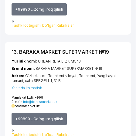
+99890 ...Qo'ng'iroq qilish
Tashkilot tegishli bo'lgan Rubrikalar
13. BARAKA MARKET SUPERMARKET №19
Yuridik nomi:
URBAN RETAIL QK MChJ
Brend nomi:
BARAKA MARKET SUPERMARKET №19
Adres:
O'zbekiston,
Toshkent viloyati
,
Toshkent
,
Yangihayot
tumani
,
daha SERGELI-1
, 31 B
Xaritada ko'rsatish
Mamlakat kodi:
+998
E-mail:
info@barakamarket.uz
barakamarket.uz
+99890 ...Qo'ng'iroq qilish
Tashkilot tegishli bo'lgan Rubrikalar