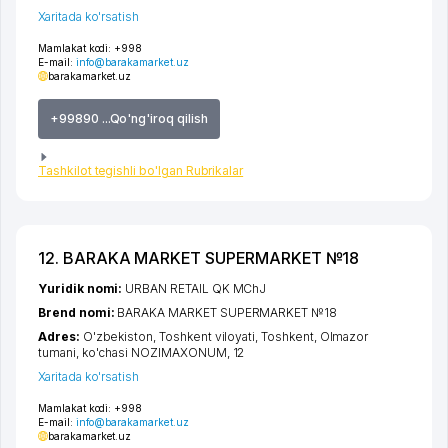
Xaritada ko'rsatish
Mamlakat kodi:
+998
E-mail:
info@barakamarket.uz
barakamarket.uz
+99890 ...Qo'ng'iroq qilish
Tashkilot tegishli bo'lgan Rubrikalar
12. BARAKA MARKET SUPERMARKET №18
Yuridik nomi:
URBAN RETAIL QK MChJ
Brend nomi:
BARAKA MARKET SUPERMARKET №18
Adres:
O'zbekiston,
Toshkent viloyati
,
Toshkent
,
Olmazor
tumani
,
ko'chasi NOZIMAXONUM
, 12
Xaritada ko'rsatish
Mamlakat kodi:
+998
E-mail:
info@barakamarket.uz
barakamarket.uz