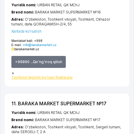
Yuridik nomi:
URBAN RETAIL QK MChJ
Brend nomi:
BARAKA MARKET SUPERMARKET №16
Adres:
O'zbekiston,
Toshkent viloyati
,
Toshkent
,
Olmazor
tumani
,
daha QORAQAMISH-2/4
, 55
Xaritada ko'rsatish
Mamlakat kodi:
+998
E-mail:
info@barakamarket.uz
barakamarket.uz
+99890 ...Qo'ng'iroq qilish
Tashkilot tegishli bo'lgan Rubrikalar
11. BARAKA MARKET SUPERMARKET №17
Yuridik nomi:
URBAN RETAIL QK MChJ
Brend nomi:
BARAKA MARKET SUPERMARKET №17
Adres:
O'zbekiston,
Toshkent viloyati
,
Toshkent
,
Sergeli tumani
,
daha SERGELI-7
, 2 A