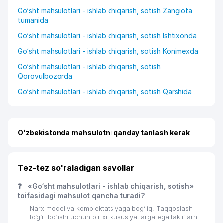
Go‘sht mahsulotlari - ishlab chiqarish, sotish Zangiota
tumanida
Go‘sht mahsulotlari - ishlab chiqarish, sotish Ishtixonda
Go‘sht mahsulotlari - ishlab chiqarish, sotish Konimexda
Go‘sht mahsulotlari - ishlab chiqarish, sotish
Qorovulbozorda
Go‘sht mahsulotlari - ishlab chiqarish, sotish Qarshida
Oʻzbekistonda mahsulotni qanday tanlash kerak
Tez-tez so'raladigan savollar
❓
«Go‘sht mahsulotlari - ishlab chiqarish, sotish»
toifasidagi mahsulot qancha turadi?
Narx model va komplektatsiyaga bog‘liq. Taqqoslash
to‘g‘ri bo‘lishi uchun bir xil xususiyatlarga ega takliflarni