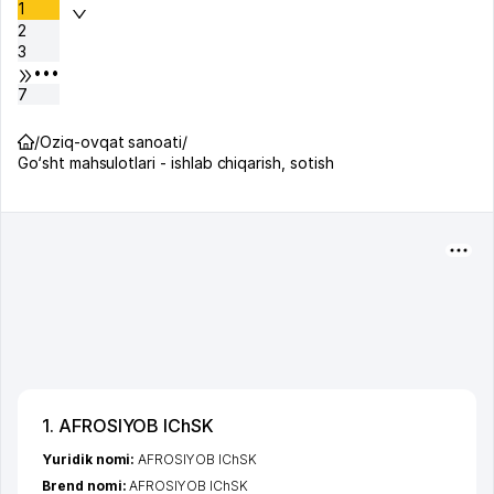
1
2
3
•••
7
/
Oziq-ovqat sanoati
/
Go‘sht mahsulotlari - ishlab chiqarish, sotish
1. AFROSIYOB IChSK
Yuridik nomi:
AFROSIYOB IChSK
Brend nomi:
AFROSIYOB IChSK