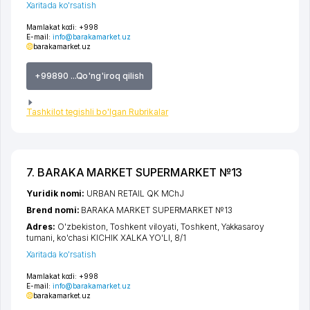
Xaritada ko'rsatish
Mamlakat kodi:
+998
E-mail:
info@barakamarket.uz
barakamarket.uz
+99890 ...Qo'ng'iroq qilish
Tashkilot tegishli bo'lgan Rubrikalar
7. BARAKA MARKET SUPERMARKET №13
Yuridik nomi:
URBAN RETAIL QK MChJ
Brend nomi:
BARAKA MARKET SUPERMARKET №13
Adres:
O'zbekiston,
Toshkent viloyati
,
Toshkent
,
Yakkasaroy
tumani
,
ko'chasi KICHIK XALKA YO'LI
, 8/1
Xaritada ko'rsatish
Mamlakat kodi:
+998
E-mail:
info@barakamarket.uz
barakamarket.uz