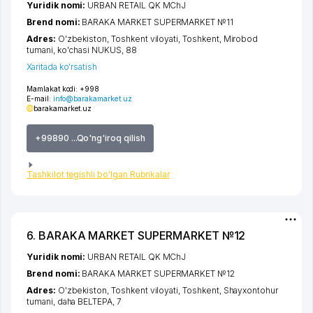
Yuridik nomi:
URBAN RETAIL QK MChJ
Brend nomi:
BARAKA MARKET SUPERMARKET №11
Adres:
O'zbekiston,
Toshkent viloyati
,
Toshkent
,
Mirobod
tumani
,
ko'chasi NUKUS
, 88
Xaritada ko'rsatish
Mamlakat kodi:
+998
E-mail:
info@barakamarket.uz
barakamarket.uz
+99890 ...Qo'ng'iroq qilish
Tashkilot tegishli bo'lgan Rubrikalar
6. BARAKA MARKET SUPERMARKET №12
Yuridik nomi:
URBAN RETAIL QK MChJ
Brend nomi:
BARAKA MARKET SUPERMARKET №12
Adres:
O'zbekiston,
Toshkent viloyati
,
Toshkent
,
Shayxontohur
tumani
,
daha BELTEPA
, 7