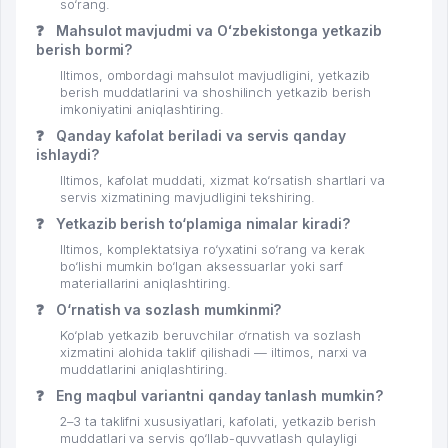
so‘rang.
❓
Mahsulot mavjudmi va Oʻzbekistonga yetkazib
berish bormi?
Iltimos, ombordagi mahsulot mavjudligini, yetkazib
berish muddatlarini va shoshilinch yetkazib berish
imkoniyatini aniqlashtiring.
❓
Qanday kafolat beriladi va servis qanday
ishlaydi?
Iltimos, kafolat muddati, xizmat ko‘rsatish shartlari va
servis xizmatining mavjudligini tekshiring.
❓
Yetkazib berish to‘plamiga nimalar kiradi?
Iltimos, komplektatsiya ro‘yxatini so‘rang va kerak
bo‘lishi mumkin bo‘lgan aksessuarlar yoki sarf
materiallarini aniqlashtiring.
❓
O‘rnatish va sozlash mumkinmi?
Ko‘plab yetkazib beruvchilar o‘rnatish va sozlash
xizmatini alohida taklif qilishadi — iltimos, narxi va
muddatlarini aniqlashtiring.
❓
Eng maqbul variantni qanday tanlash mumkin?
2–3 ta taklifni xususiyatlari, kafolati, yetkazib berish
muddatlari va servis qo‘llab-quvvatlash qulayligi