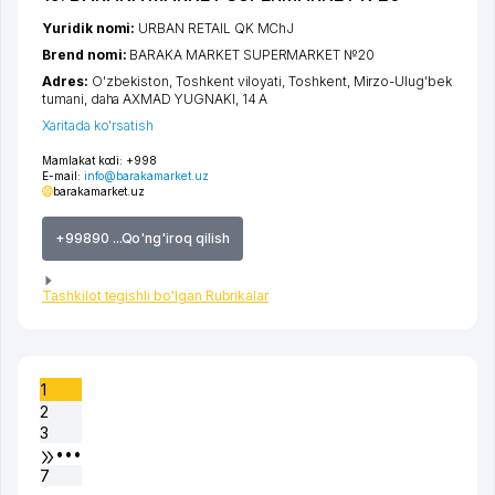
Yuridik nomi:
URBAN RETAIL QK MChJ
Brend nomi:
BARAKA MARKET SUPERMARKET №20
Adres:
O'zbekiston,
Toshkent viloyati
,
Toshkent
,
Mirzo-Ulug'bek
tumani
,
daha AXMAD YUGNAKI
, 14 A
Xaritada ko'rsatish
Mamlakat kodi:
+998
E-mail:
info@barakamarket.uz
barakamarket.uz
+99890 ...Qo'ng'iroq qilish
Tashkilot tegishli bo'lgan Rubrikalar
1
2
3
•••
7