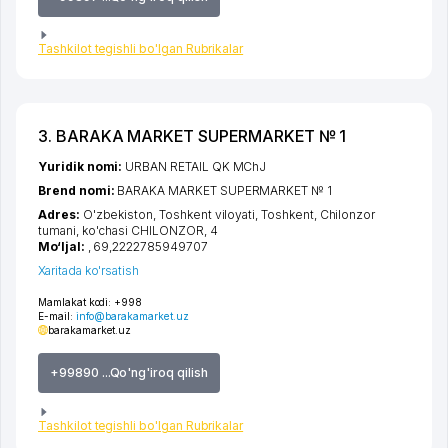
Tashkilot tegishli bo'lgan Rubrikalar
3. BARAKA MARKET SUPERMARKET № 1
Yuridik nomi:
URBAN RETAIL QK MChJ
Brend nomi:
BARAKA MARKET SUPERMARKET № 1
Adres:
O'zbekiston,
Toshkent viloyati
,
Toshkent
,
Chilonzor
tumani
,
ko'chasi CHILONZOR
, 4
Mo‘ljal:
, 69,2222785949707
Xaritada ko'rsatish
Mamlakat kodi:
+998
E-mail:
info@barakamarket.uz
barakamarket.uz
+99890 ...Qo'ng'iroq qilish
Tashkilot tegishli bo'lgan Rubrikalar