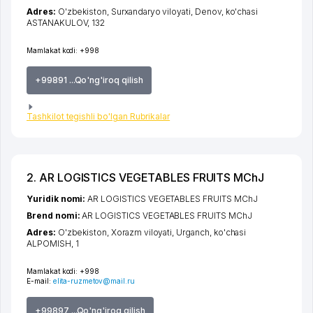
Adres:
O'zbekiston,
Surxandaryo viloyati
,
Denov
,
ko'chasi
ASTANAKULOV
, 132
Mamlakat kodi:
+998
+99891 ...Qo'ng'iroq qilish
Tashkilot tegishli bo'lgan Rubrikalar
2. AR LOGISTICS VEGETABLES FRUITS MChJ
Yuridik nomi:
AR LOGISTICS VEGETABLES FRUITS MChJ
Brend nomi:
AR LOGISTICS VEGETABLES FRUITS MChJ
Adres:
O'zbekiston,
Xorazm viloyati
,
Urganch
,
ko'chasi
ALPOMISH
, 1
Mamlakat kodi:
+998
E-mail:
elita-ruzmetov@mail.ru
+99897 ...Qo'ng'iroq qilish