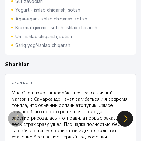
Sut zavodlari
Yogurt - ishlab chiqarish, sotish
Agar-agar - ishlab chiqarish, sotish
Kraxmal qiyomi - sotish, ishlab chiqarish
Un - ishlab chiqarish, sotish
Sariq yog‘-ishlab chiqarish
Sharhlar
OZON MChJ
Мне Озон помог выкарабкаться, когда личный
магазин в Самарканде начал загибаться и я вовремя
поняла, что обычный офлайн это тупик. Самое
трудное было просто решиться, но когда
зарегистрировалась и отправила первые заказы,
весь страх сразу ушел. Площадка полностью берет
на себя доставку до клиентов и для одежды тут
хранение бесплатное первый год, хорошая