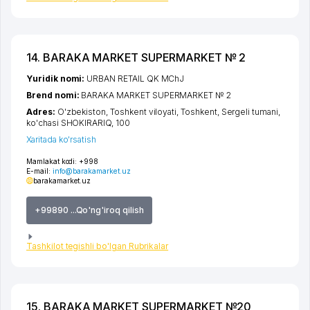
14. BARAKA MARKET SUPERMARKET № 2
Yuridik nomi:
URBAN RETAIL QK MChJ
Brend nomi:
BARAKA MARKET SUPERMARKET № 2
Adres:
O'zbekiston,
Toshkent viloyati
,
Toshkent
,
Sergeli tumani
,
ko'chasi SHOKIRARIQ
, 100
Xaritada ko'rsatish
Mamlakat kodi:
+998
E-mail:
info@barakamarket.uz
barakamarket.uz
+99890 ...Qo'ng'iroq qilish
Tashkilot tegishli bo'lgan Rubrikalar
15. BARAKA MARKET SUPERMARKET №20