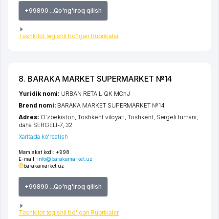
+99890 ...Qo'ng'iroq qilish
Tashkilot tegishli bo'lgan Rubrikalar
8. BARAKA MARKET SUPERMARKET №14
Yuridik nomi:
URBAN RETAIL QK MChJ
Brend nomi:
BARAKA MARKET SUPERMARKET №14
Adres:
O'zbekiston,
Toshkent viloyati
,
Toshkent
,
Sergeli tumani
,
daha SERGELI-7
, 32
Xaritada ko'rsatish
Mamlakat kodi:
+998
E-mail:
info@barakamarket.uz
barakamarket.uz
+99890 ...Qo'ng'iroq qilish
Tashkilot tegishli bo'lgan Rubrikalar