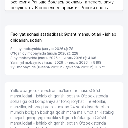
экономия. Раньше боялась рекламы, а теперь вижу
результаты. В последнее время из России очень
много заказывают, а вначале только по Узбекистану
брали, но вяло. Удалось раскрутиться, дальше
развиваюсь потихоньку😊
Hamida 03.08.2026 12:45:39
Faoliyat sohasi statistikasi: Go‘sht mahsulotlari - ishlab
chiqarish, sotish
Shu oy mobaynida (август 2026 г.): 78
O'tgan oy mobaynida (июль 2026 г.): 228
3 oy mobaynida (июнь 2026 г. - июль 2026 г.): 4146
Yarim yil mobaynida (март 2026 г. - июль 2026 г.): 9168
1 yil mobaynida (январь 2025 г. - декабрь 2025 г.): 18672
Yellowpages.uz electron ma’lumotnomasi: «Go‘sht
mahsulotlari - ishlab chiqarish, sotish» Oʻzbekistonda
sohasiga oid kompaniyalar to’liq ro’yhati. Telefonlar,
manzillar, ish vaqti va resursdan 24 soat davrida olish
mumkin bo’lgan boshqa qo’shimcha ma’lumotlar. Katalog
mavjudligining yigirma ikki yilligida to’plangan Go‘sht
mahsulotlari - ishlab chiqarish, sotish Oʻzbekistonda