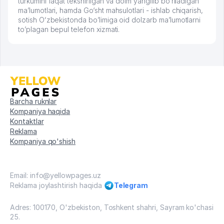
turkumini faqat tekshirilgan va doim yangilib bo’riladigan
ma’lumotlari, hamda Go‘sht mahsulotlari - ishlab chiqarish,
sotish Oʻzbekistonda bo’limiga oid dolzarb ma’lumotlarni
to’plagan bepul telefon xizmati.
Barcha ruknlar
Kompaniya haqida
Kontaktlar
Reklama
Kompaniya qo'shish
Email: info@yellowpages.uz
Reklama joylashtirish haqida
Telegram
Adres: 100170, O'zbekiston, Toshkent shahri, Sayram ko'chasi
25.