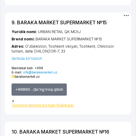
9. BARAKA MARKET SUPERMARKET №15
Yuridik nomi:
URBAN RETAIL QK MChJ
Brend nomi:
BARAKA MARKET SUPERMARKET №15
Adres:
O'zbekiston,
Toshkent viloyati
,
Toshkent
,
Chilonzor
tumani
,
daha CHILONZOR-7
, 33
Xaritada ko'rsatish
Mamlakat kodi:
+998
E-mail:
info@barakamarket.uz
barakamarket.uz
+99890 ...Qo'ng'iroq qilish
Tashkilot tegishli bo'lgan Rubrikalar
10. BARAKA MARKET SUPERMARKET №16