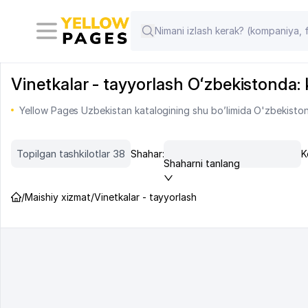
Vinetkalar - tayyorlash Oʻzbekistonda: k
Yellow Pages Uzbekistan katalogining shu bo’limida O'zbekiston 
Topilgan tashkilotlar 38
Shahar:
K
Shaharni tanlang
/
Maishiy xizmat
/
Vinetkalar - tayyorlash