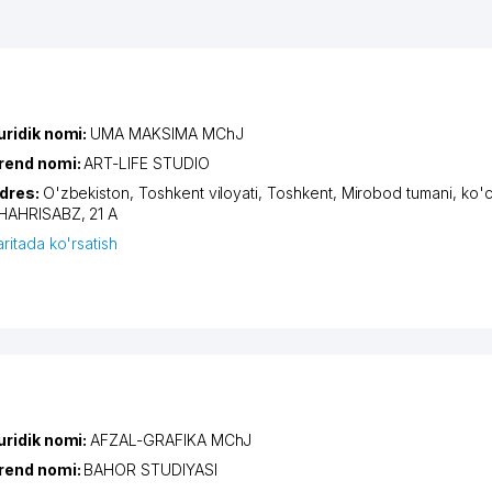
uridik nomi:
UMA MAKSIMA MChJ
rend nomi:
ART-LIFE STUDIO
dres:
O'zbekiston,
Toshkent viloyati
,
Toshkent
,
Mirobod tumani
,
ko'c
HAHRISABZ
, 21 А
aritada ko'rsatish
uridik nomi:
AFZAL-GRAFIKA MChJ
rend nomi:
BAHOR STUDIYASI