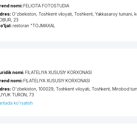
rend nomi:
FELICITA FOTOSTUDIA
dres:
O'zbekiston,
Toshkent viloyati
,
Toshkent
,
Yakkasaroy tumani
,
k
OBUR
, 23
o‘ljal:
restoran "TOJMAXAL
uridik nomi:
FILATELIYA XUSUSIY KORXONASI
rend nomi:
FILATELIYA XUSUSIY KORXONASI
dres:
O'zbekiston, 100029,
Toshkent viloyati
,
Toshkent
,
Mirobod tum
UYUK TURON
, 73
aritada ko'rsatish