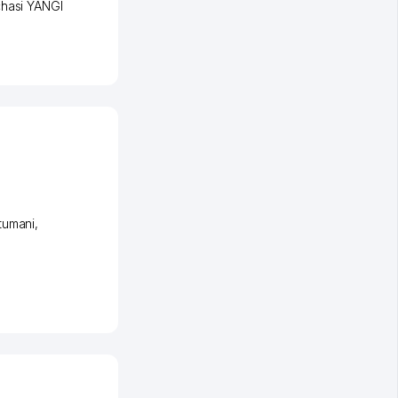
chasi YANGI
tumani
,