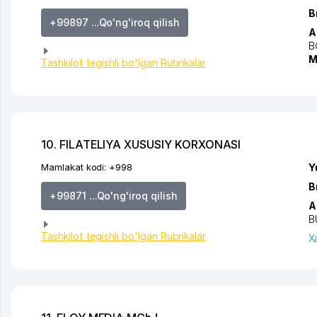
B
+99897 ...Qo'ng'iroq qilish
A
B
M
Tashkilot tegishli bo'lgan Rubrikalar
10. FILATELIYA XUSUSIY KORXONASI
Mamlakat kodi:
+998
Y
B
+99871 ...Qo'ng'iroq qilish
A
B
Tashkilot tegishli bo'lgan Rubrikalar
X