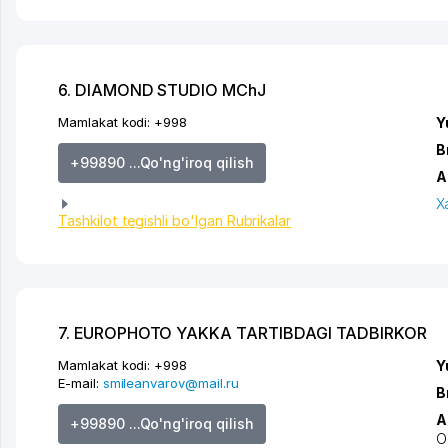
6. DIAMOND STUDIO MChJ
Mamlakat kodi:
+998
Y
B
+99890 ...Qo'ng'iroq qilish
A
X
Tashkilot tegishli bo'lgan Rubrikalar
7. EUROPHOTO YAKKA TARTIBDAGI TADBIRKOR
Mamlakat kodi:
+998
Y
E-mail:
smileanvarov@mail.ru
B
A
+99890 ...Qo'ng'iroq qilish
O