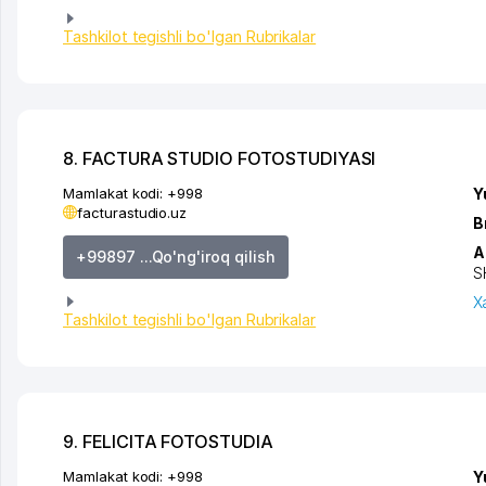
Tashkilot tegishli bo'lgan Rubrikalar
8. FACTURA STUDIO FOTOSTUDIYASI
Mamlakat kodi:
+998
Y
facturastudio.uz
B
A
+99897 ...Qo'ng'iroq qilish
S
X
Tashkilot tegishli bo'lgan Rubrikalar
9. FELICITA FOTOSTUDIA
Mamlakat kodi:
+998
Y