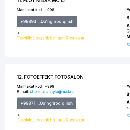
11. FLOY MEDIA MChJ
Mamlakat kodi:
+998
Y
B
+99893 ...Qo'ng'iroq qilish
A
Q
M
Tashkilot tegishli bo'lgan Rubrikalar
X
12. FOTOEFFEKT FOTOSALON
Mamlakat kodi:
+998
Y
E-mail:
chp_majic_style@mail.ru
B
A
+99871 ...Qo'ng'iroq qilish
k
X
Tashkilot tegishli bo'lgan Rubrikalar