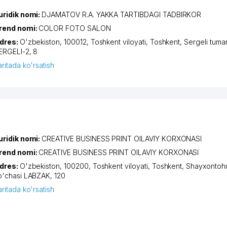
uridik nomi:
DJAMATOV R.A. YAKKA TARTIBDAGI TADBIRKOR
rend nomi:
COLOR FOTO SALON
dres:
O'zbekiston, 100012,
Toshkent viloyati
,
Toshkent
,
Sergeli tuma
ERGELI-2
, 8
aritada ko'rsatish
uridik nomi:
CREATIVE BUSINESS PRINT OILAVIY KORXONASI
rend nomi:
CREATIVE BUSINESS PRINT OILAVIY KORXONASI
dres:
O'zbekiston, 100200,
Toshkent viloyati
,
Toshkent
,
Shayxontohu
o'chasi LABZAK
, 120
aritada ko'rsatish