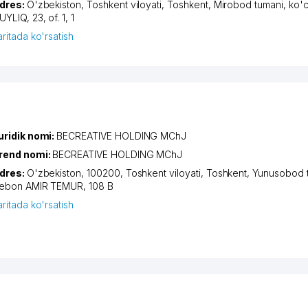
dres:
O'zbekiston,
Toshkent viloyati
,
Toshkent
,
Mirobod tumani
,
ko'
UYLIQ
, 23, of. 1, 1
aritada ko'rsatish
uridik nomi:
BECREATIVE HOLDING MChJ
rend nomi:
BECREATIVE HOLDING MChJ
dres:
O'zbekiston, 100200,
Toshkent viloyati
,
Toshkent
,
Yunusobod 
iеbon AMIR TEMUR
, 108 B
aritada ko'rsatish