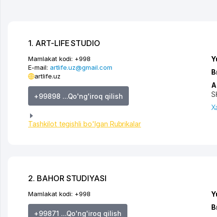
1. ART-LIFE STUDIO
Mamlakat kodi:
+998
Y
E-mail:
artlife.uz@gmail.com
B
artlife.uz
A
S
+99898 ...Qo'ng'iroq qilish
X
Tashkilot tegishli bo'lgan Rubrikalar
2. BAHOR STUDIYASI
Mamlakat kodi:
+998
Y
B
+99871 ...Qo'ng'iroq qilish