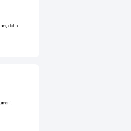
ani
,
daha
tumani
,