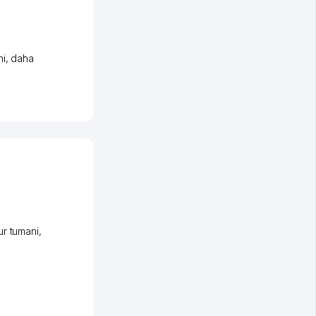
ni
,
daha
r tumani
,