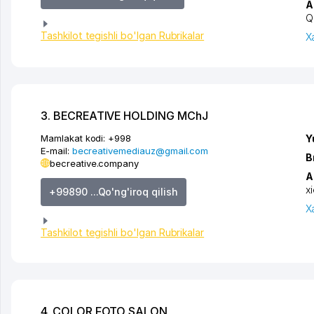
A
Q
Tashkilot tegishli bo'lgan Rubrikalar
X
3. BECREATIVE HOLDING MChJ
Mamlakat kodi:
+998
Y
E-mail:
becreativemediauz@gmail.com
B
becreative.company
A
x
+99890 ...Qo'ng'iroq qilish
X
Tashkilot tegishli bo'lgan Rubrikalar
4. COLOR FOTO SALON