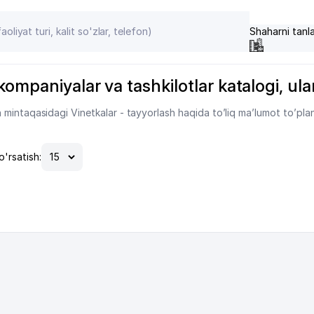
Shaharni tanl
ompaniyalar va tashkilotlar katalogi, ularn
mintaqasidagi Vinetkalar - tayyorlash haqida to’liq ma’lumot to’pla
o'rsatish: