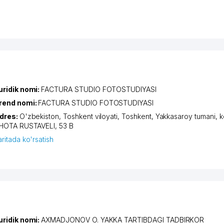
uridik nomi:
FACTURA STUDIO FOTOSTUDIYASI
rend nomi:
FACTURA STUDIO FOTOSTUDIYASI
dres:
O'zbekiston,
Toshkent viloyati
,
Toshkent
,
Yakkasaroy tumani
,
k
HOTA RUSTAVELI
, 53 B
aritada ko'rsatish
uridik nomi:
AXMADJONOV O. YAKKA TARTIBDAGI TADBIRKOR