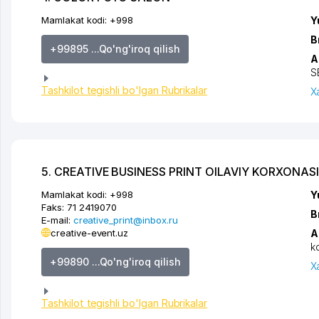
Mamlakat kodi:
+998
Y
B
+99895 ...Qo'ng'iroq qilish
A
S
Tashkilot tegishli bo'lgan Rubrikalar
X
5. CREATIVE BUSINESS PRINT OILAVIY KORXONASI
Mamlakat kodi:
+998
Y
Faks:
71 2419070
B
E-mail:
creative_print@inbox.ru
creative-event.uz
A
k
+99890 ...Qo'ng'iroq qilish
X
Tashkilot tegishli bo'lgan Rubrikalar