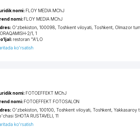
uridik nomi:
FLOY MEDIA MChJ
rend nomi:
FLOY MEDIA MChJ
dres:
O'zbekiston, 100098,
Toshkent viloyati
,
Toshkent
,
Olmazor tum
ORAQAMISH-2/1
, 1
o‘ljal:
restoran "A'LO
aritada ko'rsatish
uridik nomi:
FOTOEFFEKT MChJ
rend nomi:
FOTOEFFEKT FOTOSALON
dres:
O'zbekiston, 100100,
Toshkent viloyati
,
Toshkent
,
Yakkasaroy 
o'chasi SHOTA RUSTAVELI
, 11
aritada ko'rsatish