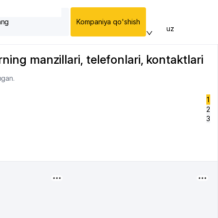
ang
Kompaniya qo'shish
uz
ing manzillari, telefonlari, kontaktlari
ngan.
1
2
3