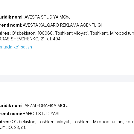
uridik nomi:
AVESTA STUDIYA MChJ
rend nomi:
AVESTA XALQARO REKLAMA AGENTLIGI
dres:
O'zbekiston, 100060,
Toshkent viloyati
,
Toshkent
,
Mirobod tum
ARAS SHEVCHENKO
, 21, of. 404
aritada ko'rsatish
uridik nomi:
AFZAL-GRAFIKA MChJ
rend nomi:
BAHOR STUDIYASI
dres:
O'zbekiston,
Toshkent viloyati
,
Toshkent
,
Mirobod tumani
,
ko'
UYLIQ
, 23, of. 1, 1