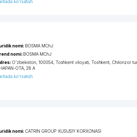
aritada ko'rsatish
uridik nomi:
BOSMA MChJ
rend nomi:
BOSMA MChJ
dres:
O'zbekiston, 100054,
Toshkent viloyati
,
Toshkent
,
Chilonzor tu
HAPAN-OTA
, 28 А
aritada ko'rsatish
uridik nomi:
CATRIN GROUP XUSUSIY KORXONASI