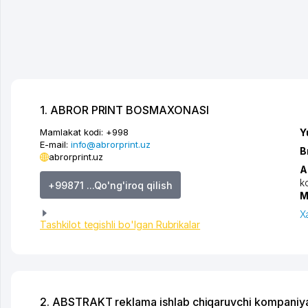
1. ABROR PRINT BOSMAXONASI
Mamlakat kodi:
+998
Y
E-mail:
info@abrorprint.uz
B
abrorprint.uz
A
k
+99871 ...Qo'ng'iroq qilish
M
X
Tashkilot tegishli bo'lgan Rubrikalar
2. ABSTRAKT reklama ishlab chiqaruvchi kompaniy