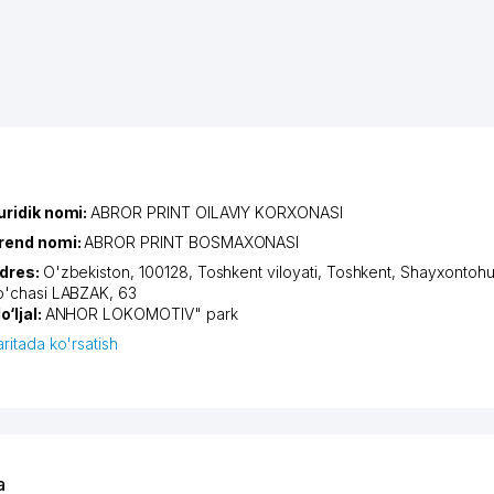
uridik nomi:
ABROR PRINT OILAVIY KORXONASI
rend nomi:
ABROR PRINT BOSMAXONASI
dres:
O'zbekiston, 100128,
Toshkent viloyati
,
Toshkent
,
Shayxontohu
o'chasi LABZAK
, 63
o‘ljal:
ANHOR LOKOMOTIV" park
aritada ko'rsatish
a