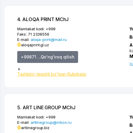
4. ALOQA PRINT MChJ
Mamlakat kodi:
+998
Y
Faks:
71 2338556
B
E-mail:
aloqa-print@mail.ru
aloqaprint.gl.uz
A
k
M
+99871 ...Qo'ng'iroq qilish
X
Tashkilot tegishli bo'lgan Rubrikalar
5. ART LINE GROUP MChJ
Mamlakat kodi:
+998
Y
E-mail:
artlinegroup@inbox.ru
B
artlinegroup.biz