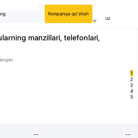
ang
Kompaniya qo'shish
uz
arning manzillari, telefonlari,
langan.
1
2
3
4
5