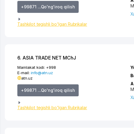
A
M
+99871 ...Qo'ng'iroq qilish
X
Tashkilot tegishli bo'lgan Rubrikalar
6. ASIA TRADE NET MChJ
Mamlakat kodi:
+998
Y
E-mail:
info@atn.uz
B
atn.uz
A
M
+99871 ...Qo'ng'iroq qilish
X
Tashkilot tegishli bo'lgan Rubrikalar