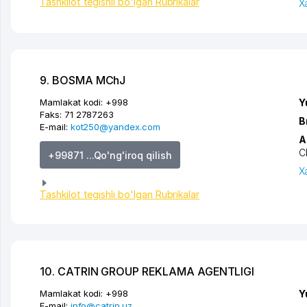
Tashkilot tegishli bo'lgan Rubrikalar
X
9. BOSMA MChJ
Mamlakat kodi:
+998
Y
Faks:
71 2787263
B
E-mail:
kot250@yandex.com
A
C
+99871 ...Qo'ng'iroq qilish
X
Tashkilot tegishli bo'lgan Rubrikalar
10. CATRIN GROUP REKLAMA AGENTLIGI
Mamlakat kodi:
+998
Y
E-mail:
info@catrin.uz