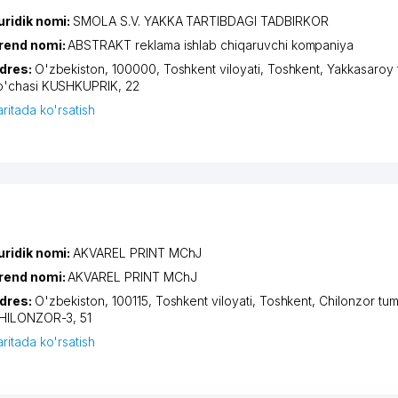
uridik nomi:
SMOLA S.V. YAKKA TARTIBDAGI TADBIRKOR
rend nomi:
ABSTRAKT reklama ishlab chiqaruvchi kompaniya
dres:
O'zbekiston, 100000,
Toshkent viloyati
,
Toshkent
,
Yakkasaroy 
o'chasi KUSHKUPRIK
, 22
aritada ko'rsatish
uridik nomi:
AKVAREL PRINT MChJ
rend nomi:
AKVAREL PRINT MChJ
dres:
O'zbekiston, 100115,
Toshkent viloyati
,
Toshkent
,
Chilonzor tum
HILONZOR-3
, 51
aritada ko'rsatish