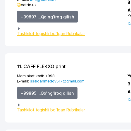
B
catrin.uz
A
Y
+99897 ...Qo'ng'iroq qilish
X
Tashkilot tegishli bo'lgan Rubrikalar
11. CAFF FLEKXO print
Mamlakat kodi:
+998
Y
E-mail:
ssaidahmedov517@gmail.com
B
A
+99895 ...Qo'ng'iroq qilish
X
Tashkilot tegishli bo'lgan Rubrikalar