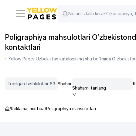
Poligraphiya mahsulotlari Oʻzbekistonda:
kontaktlari
Yellow Pages Uzbekistan katalogining shu bo’limida O'zbekiston 
Topilgan tashkilotlar 63
Shahar:
K
Shaharni tanlang
/
Reklama, matbaa
/
Poligraphiya mahsulotlari