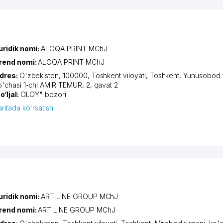
uridik nomi:
ALOQA PRINT MChJ
rend nomi:
ALOQA PRINT MChJ
dres:
O'zbekiston, 100000,
Toshkent viloyati
,
Toshkent
,
Yunusobod 
o'chasi 1-chi AMIR TEMUR
, 2, qavat 2
o‘ljal:
OLOY" bozori
aritada ko'rsatish
uridik nomi:
ART LINE GROUP MChJ
rend nomi:
ART LINE GROUP MChJ