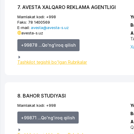
7. AVESTA XALQARO REKLAMA AGENTLIGI
Mamlakat kodi:
+998
Y
Faks:
78 1400569
B
E-mail:
avesta@avesta-s.uz
avesta-s.uz
A
T
+99878 ...Qo'ng'iroq qilish
X
Tashkilot tegishli bo'lgan Rubrikalar
8. BAHOR STUDIYASI
Mamlakat kodi:
+998
Y
B
+99871 ...Qo'ng'iroq qilish
A
Q