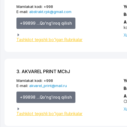
Mamlakat kodi:
+998
Y
E-mail:
abstrakt.rpk@gmail.com
B
A
+99899 ...Qo'ng'iroq qilish
k
X
Tashkilot tegishli bo'lgan Rubrikalar
3. AKVAREL PRINT MChJ
Mamlakat kodi:
+998
Y
E-mail:
akvarel_print@mail.ru
B
A
+99898 ...Qo'ng'iroq qilish
C
X
Tashkilot tegishli bo'lgan Rubrikalar