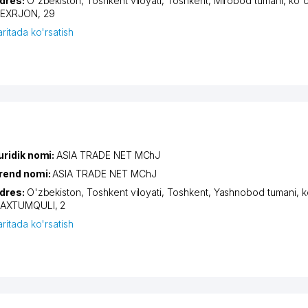
dres:
O'zbekiston,
Toshkent viloyati
,
Toshkent
,
Mirobod tumani
,
ko'c
EXRJON
, 29
aritada ko'rsatish
uridik nomi:
ASIA TRADE NET MChJ
rend nomi:
ASIA TRADE NET MChJ
dres:
O'zbekiston,
Toshkent viloyati
,
Toshkent
,
Yashnobod tumani
,
k
AXTUMQULI
, 2
aritada ko'rsatish