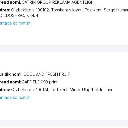
rend nomi:
CATRIN GROUP REKLAMA AGENTLIGI
dres:
O'zbekiston, 100102,
Toshkent viloyati
,
Toshkent
,
Sergeli tuma
O'LDOSH-2C
, 7, of. 4
aritada ko'rsatish
uridik nomi:
COOL AND FRESH FRUIT
rend nomi:
CAFF FLEKXO print
dres:
O'zbekiston, 100174,
Toshkent
,
Mirzo-Ulug'bek tumani
aritada ko'rsatish