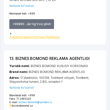
Xaritada ko'rsatish
Mamlakat kodi:
+998
+99890 ...Qo'ng'iroq qilish
Tashkilot tegishli bo'lgan Rubrikalar
13. BIZNES BOMOND REKLAMA AGENTLIGI
Yuridik nomi:
BIZNES BOMOND XUSUSIY KORXONASI
Brend nomi:
BIZNES BOMOND REKLAMA AGENTLIGI
Adres:
O'zbekiston, 100128,
Toshkent viloyati
,
Toshkent
,
Shayxontohur tumani
, 2 BG, xonadon 1
Xaritada ko'rsatish
Mamlakat kodi:
+998
Faks:
71 2445323
E-mail:
biznes-bomond@yandex.ru
biznesbomond.uz