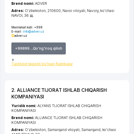
Brend nomi:
ADVER
Adres:
O'zbekiston, 210600,
Navoi viloyati
,
Navoiy
,
ko'chasi
NAVOI
, 36 зд.
Mamlakat kodi:
+998
E-mail:
info@adver.uz
adver.uz
+99899 ...Qo'ng'iroq qilish
Tashkilot tegishli bo'lgan Rubrikalar
2. ALLIANCE TIJORAT ISHLAB CHIQARISH
KOMPANIYASI
Yuridik nomi:
ALYANS TIJORAT ISHLAB CHIQARISH
KOMPANIYASI
Brend nomi:
ALLIANCE TIJORAT ISHLAB CHIQARISH
KOMPANIYASI
Adres:
O'zbekiston,
Samarqand viloyati
,
Samarqand
,
ko'chasi