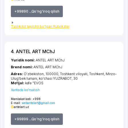
+99890 ...Qo'ng'iroq qilish
Tashkilot tegishli bo'lgan Rubrikalar
4. ANTEL ART MChJ
Yuridik nomi:
ANTEL ART MChJ
Brend nomi:
ANTEL ART MChJ
Adres:
O'zbekiston, 100000,
Toshkent viloyati
,
Toshkent
,
Mirzo-
Ulug'bek tumani
,
ko'chasi YUZRABOT
, 30
Mo‘ljal:
kafe "EVOS
Xaritada ko'rsatish
Mamlakat kodi:
+998
E-mail:
webantelart@gmail.com
antelart.uz
+99899 ...Qo'ng'iroq qilish