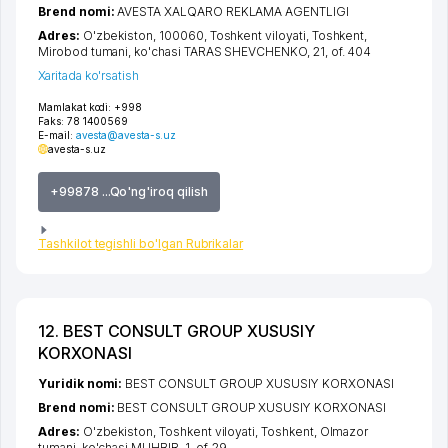
Brend nomi:
AVESTA XALQARO REKLAMA AGENTLIGI
Adres:
O'zbekiston, 100060,
Toshkent viloyati
,
Toshkent
,
Mirobod tumani
,
ko'chasi TARAS SHEVCHENKO
, 21, of. 404
Xaritada ko'rsatish
Mamlakat kodi:
+998
Faks:
78 1400569
E-mail:
avesta@avesta-s.uz
avesta-s.uz
+99878 ...Qo'ng'iroq qilish
Tashkilot tegishli bo'lgan Rubrikalar
12. BEST CONSULT GROUP XUSUSIY
KORXONASI
Yuridik nomi:
BEST CONSULT GROUP XUSUSIY KORXONASI
Brend nomi:
BEST CONSULT GROUP XUSUSIY KORXONASI
Adres:
O'zbekiston,
Toshkent viloyati
,
Toshkent
,
Olmazor
tumani
,
ko'chasi MUHBIR
, 1, of. 29