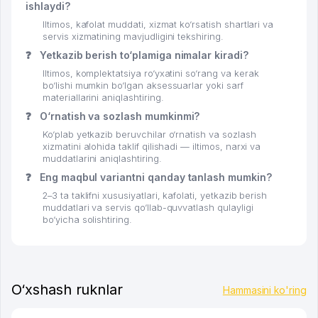
ishlaydi?
Iltimos, kafolat muddati, xizmat ko‘rsatish shartlari va
servis xizmatining mavjudligini tekshiring.
❓
Yetkazib berish to‘plamiga nimalar kiradi?
Iltimos, komplektatsiya ro‘yxatini so‘rang va kerak
bo‘lishi mumkin bo‘lgan aksessuarlar yoki sarf
materiallarini aniqlashtiring.
❓
O‘rnatish va sozlash mumkinmi?
Ko‘plab yetkazib beruvchilar o‘rnatish va sozlash
xizmatini alohida taklif qilishadi — iltimos, narxi va
muddatlarini aniqlashtiring.
❓
Eng maqbul variantni qanday tanlash mumkin?
2–3 ta taklifni xususiyatlari, kafolati, yetkazib berish
muddatlari va servis qo‘llab-quvvatlash qulayligi
bo‘yicha solishtiring.
O‘xshash ruknlar
Hammasini ko'ring