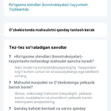
Ko‘rgazma stendlari (konstruksiyalar)-tayyorlash
Toshkentda
Oʻzbekistonda mahsulotni qanday tanlash kerak
Tez-tez so'raladigan savollar
❓
«Ko‘rgazma stendlari (konstruksiyalar)-
tayyorlash» toifasidagi mahsulot qancha turadi?
Narx model va komplektatsiyaga bog‘liq. Taqqoslash
to‘g‘ri bo‘lishi uchun bir xil xususiyatlarga ega takliflarni
so‘rang.
❓
Mahsulot mavjudmi va Oʻzbekistonga yetkazib
berish bormi?
Iltimos, ombordagi mahsulot mavjudligini, yetkazib
berish muddatlarini va shoshilinch yetkazib berish
imkoniyatini aniqlashtiring.
❓
Qanday kafolat beriladi va servis qanday