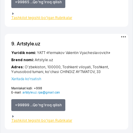
+99865 ...Qo'ng'iroq qilish
Tashkilot tegishli bo'lgan Rubrikalar
9. Artstyle.uz
Yuridik nomi:
YATT «Yermakov Valentin Vyacheslavovich»
Brend nomi:
Artstyle.uz
Adres:
O'zbekiston, 100000,
Toshkent viloyati
,
Toshkent
,
Yunusobod tumani
,
ko'chasi CHINGIZ AYTMATOV
, 33
Xaritada ko'rsatish
Mamlakat kodi:
+998
E-mail:
artstyleuz.rpa@gmail.com
+99899 ...Qo'ng'iroq qilish
Tashkilot tegishli bo'lgan Rubrikalar