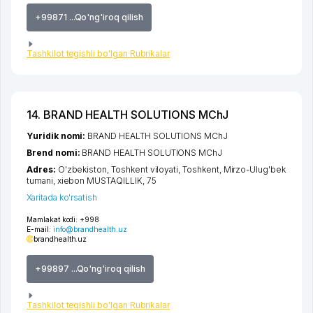
+99871 ...Qo'ng'iroq qilish
Tashkilot tegishli bo'lgan Rubrikalar
14. BRAND HEALTH SOLUTIONS MChJ
Yuridik nomi:
BRAND HEALTH SOLUTIONS MChJ
Brend nomi:
BRAND HEALTH SOLUTIONS MChJ
Adres:
O'zbekiston,
Toshkent viloyati
,
Toshkent
,
Mirzo-Ulug'bek
tumani
,
xiеbon MUSTAQILLIK
, 75
Xaritada ko'rsatish
Mamlakat kodi:
+998
E-mail:
info@brandhealth.uz
brandhealth.uz
+99897 ...Qo'ng'iroq qilish
Tashkilot tegishli bo'lgan Rubrikalar