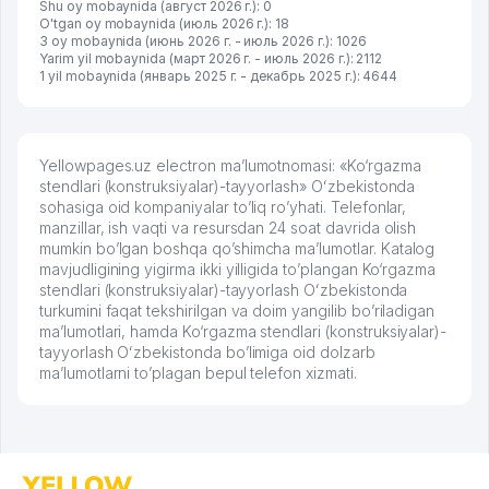
Shu oy mobaynida (август 2026 г.): 0
O'tgan oy mobaynida (июль 2026 г.): 18
3 oy mobaynida (июнь 2026 г. - июль 2026 г.): 1026
Yarim yil mobaynida (март 2026 г. - июль 2026 г.): 2112
1 yil mobaynida (январь 2025 г. - декабрь 2025 г.): 4644
Yellowpages.uz electron ma’lumotnomasi: «Ko‘rgazma
stendlari (konstruksiyalar)-tayyorlash» Oʻzbekistonda
sohasiga oid kompaniyalar to’liq ro’yhati. Telefonlar,
manzillar, ish vaqti va resursdan 24 soat davrida olish
mumkin bo’lgan boshqa qo’shimcha ma’lumotlar. Katalog
mavjudligining yigirma ikki yilligida to’plangan Ko‘rgazma
stendlari (konstruksiyalar)-tayyorlash Oʻzbekistonda
turkumini faqat tekshirilgan va doim yangilib bo’riladigan
ma’lumotlari, hamda Ko‘rgazma stendlari (konstruksiyalar)-
tayyorlash Oʻzbekistonda bo’limiga oid dolzarb
ma’lumotlarni to’plagan bepul telefon xizmati.