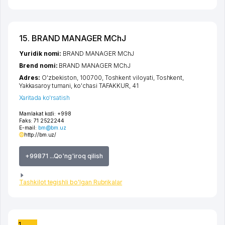
15. BRAND MANAGER MChJ
Yuridik nomi:
BRAND MANAGER MChJ
Brend nomi:
BRAND MANAGER MChJ
Adres:
O'zbekiston, 100700,
Toshkent viloyati
,
Toshkent
,
Yakkasaroy tumani
,
ko'chasi TAFAKKUR
, 41
Xaritada ko'rsatish
Mamlakat kodi:
+998
Faks:
71 2522244
E-mail:
bm@bm.uz
http://bm.uz/
+99871 ...Qo'ng'iroq qilish
Tashkilot tegishli bo'lgan Rubrikalar
1