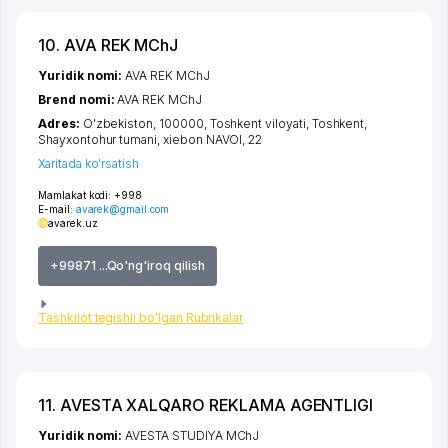
10. AVA REK MChJ
Yuridik nomi:
AVA REK MChJ
Brend nomi:
AVA REK MChJ
Adres:
O'zbekiston, 100000,
Toshkent viloyati
,
Toshkent
,
Shayxontohur tumani
,
xiеbon NAVOI
, 22
Xaritada ko'rsatish
Mamlakat kodi:
+998
E-mail:
avarek@gmail.com
avarek.uz
+99871 ...Qo'ng'iroq qilish
Tashkilot tegishli bo'lgan Rubrikalar
11. AVESTA XALQARO REKLAMA AGENTLIGI
Yuridik nomi:
AVESTA STUDIYA MChJ