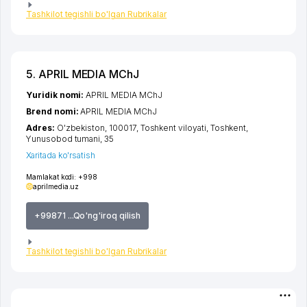
Tashkilot tegishli bo'lgan Rubrikalar
5. APRIL MEDIA MChJ
Yuridik nomi:
APRIL MEDIA MChJ
Brend nomi:
APRIL MEDIA MChJ
Adres:
O'zbekiston, 100017,
Toshkent viloyati
,
Toshkent
,
Yunusobod tumani
, 35
Xaritada ko'rsatish
Mamlakat kodi:
+998
aprilmedia.uz
+99871 ...Qo'ng'iroq qilish
Tashkilot tegishli bo'lgan Rubrikalar