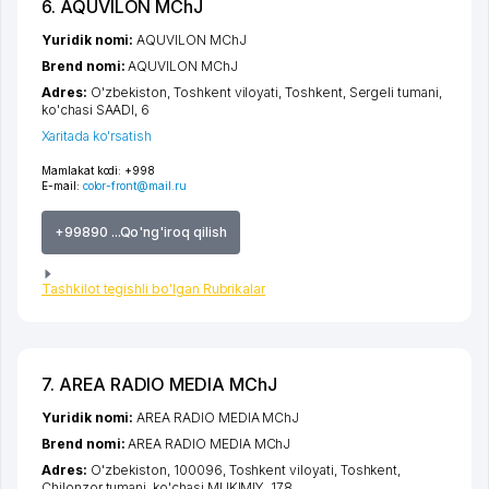
6. AQUVILON MChJ
Yuridik nomi:
AQUVILON MChJ
Brend nomi:
AQUVILON MChJ
Adres:
O'zbekiston,
Toshkent viloyati
,
Toshkent
,
Sergeli tumani
,
ko'chasi SAADI
, 6
Xaritada ko'rsatish
Mamlakat kodi:
+998
E-mail:
color-front@mail.ru
+99890 ...Qo'ng'iroq qilish
Tashkilot tegishli bo'lgan Rubrikalar
7. AREA RADIO MEDIA MChJ
Yuridik nomi:
AREA RADIO MEDIA MChJ
Brend nomi:
AREA RADIO MEDIA MChJ
Adres:
O'zbekiston, 100096,
Toshkent viloyati
,
Toshkent
,
Chilonzor tumani
,
ko'chasi MUKIMIY
, 178