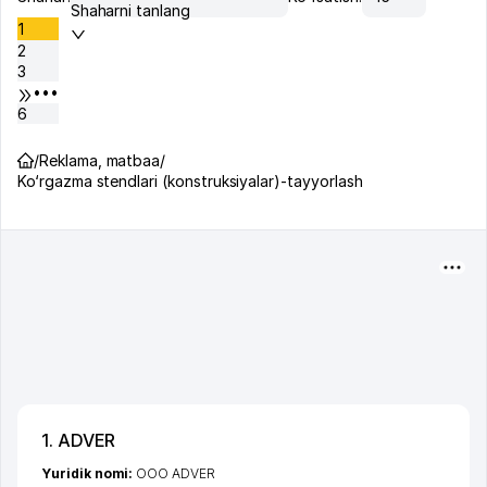
Shaharni tanlang
1
2
3
•••
6
/
Reklama, matbaa
/
Ko‘rgazma stendlari (konstruksiyalar)-tayyorlash
1. ADVER
Yuridik nomi:
ООО ADVER