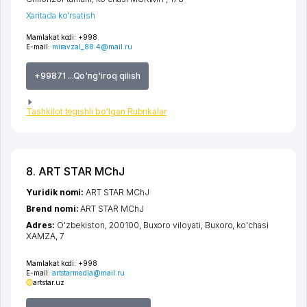
Xaritada ko'rsatish
Mamlakat kodi:
+998
E-mail:
miravzal_88.4@mail.ru
+99871 ...Qo'ng'iroq qilish
Tashkilot tegishli bo'lgan Rubrikalar
8. ART STAR MChJ
Yuridik nomi:
ART STAR MChJ
Brend nomi:
ART STAR MChJ
Adres:
O'zbekiston, 200100,
Buxoro viloyati
,
Buxoro
,
ko'chasi
XAMZA
, 7
Mamlakat kodi:
+998
E-mail:
artstarmedia@mail.ru
artstar.uz