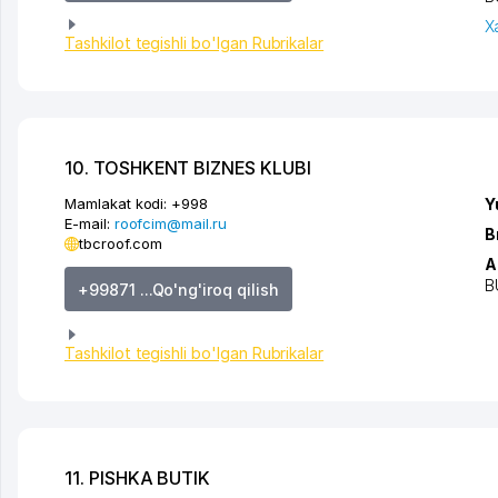
X
Tashkilot tegishli bo'lgan Rubrikalar
10. TOSHKENT BIZNES KLUBI
Mamlakat kodi:
+998
Y
E-mail:
roofcim@mail.ru
B
tbcroof.com
A
B
+99871 ...Qo'ng'iroq qilish
Tashkilot tegishli bo'lgan Rubrikalar
11. PISHKA BUTIK