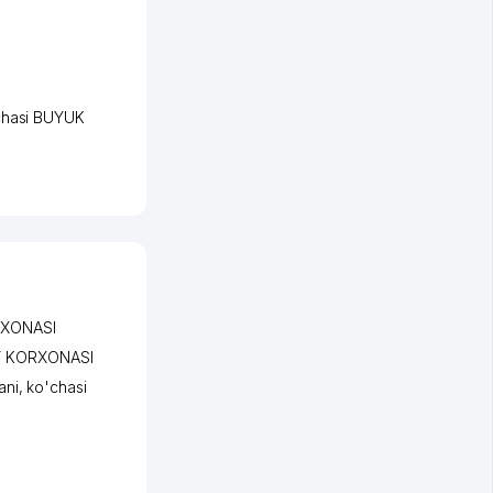
chasi BUYUK
RXONASI
Y KORXONASI
ani
,
ko'chasi