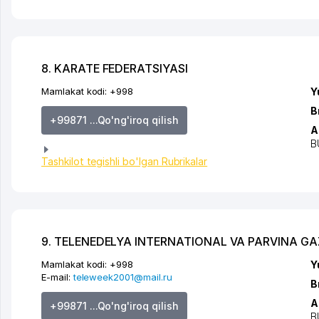
8. KARATE FEDERATSIYASI
Mamlakat kodi:
+998
Y
B
+99871 ...Qo'ng'iroq qilish
A
B
Tashkilot tegishli bo'lgan Rubrikalar
9. TELENEDELYA INTERNATIONAL VA PARVINA GA
Mamlakat kodi:
+998
Y
E-mail:
teleweek2001@mail.ru
B
A
+99871 ...Qo'ng'iroq qilish
B