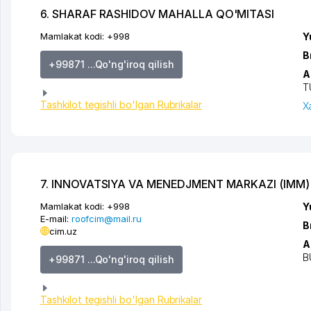
6. SHARAF RASHIDOV MAHALLA QO'MITASI
Mamlakat kodi:
+998
Y
B
+99871 ...Qo'ng'iroq qilish
A
T
Tashkilot tegishli bo'lgan Rubrikalar
X
7. INNOVATSIYA VA MENEDJMENT MARKAZI (IMM)
Mamlakat kodi:
+998
Y
E-mail:
roofcim@mail.ru
B
cim.uz
A
B
+99871 ...Qo'ng'iroq qilish
Tashkilot tegishli bo'lgan Rubrikalar