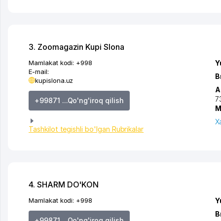
3. Zoomagazin Kupi Slona
Mamlakat kodi:
+998
Y
E-mail:
B
kupislona.uz
A
7
+99871 ...Qo'ng'iroq qilish
M
X
Tashkilot tegishli bo'lgan Rubrikalar
4. SHARM DO'KON
Mamlakat kodi:
+998
Y
B
+99871 ...Qo'ng'iroq qilish