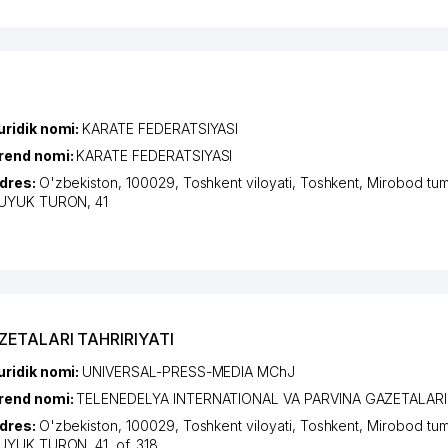
uridik nomi:
KARATE FEDERATSIYASI
rend nomi:
KARATE FEDERATSIYASI
dres:
O'zbekiston, 100029,
Toshkent viloyati
,
Toshkent
,
Mirobod tum
UYUK TURON
, 41
ZETALARI TAHRIRIYATI
uridik nomi:
UNIVERSAL-PRESS-MEDIA MChJ
rend nomi:
TELENEDELYA INTERNATIONAL VA PARVINA GAZETALARI 
dres:
O'zbekiston, 100029,
Toshkent viloyati
,
Toshkent
,
Mirobod tum
UYUK TURON
, 41, of. 318