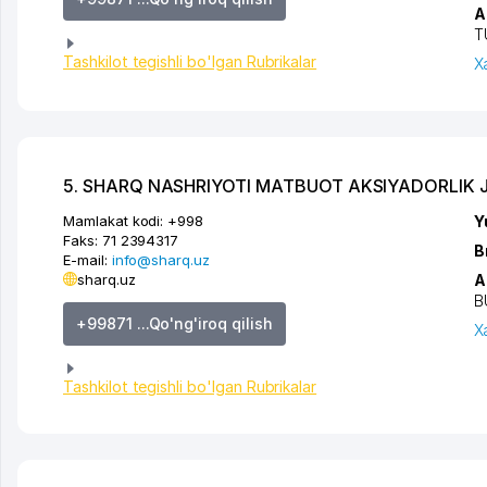
A
T
Tashkilot tegishli bo'lgan Rubrikalar
X
5. SHARQ NASHRIYOTI MATBUOT AKSIYADORLIK 
Mamlakat kodi:
+998
Y
Faks:
71 2394317
B
E-mail:
info@sharq.uz
sharq.uz
A
B
+99871 ...Qo'ng'iroq qilish
X
Tashkilot tegishli bo'lgan Rubrikalar