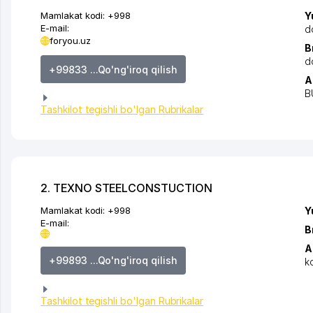
Mamlakat kodi:
+998
Y
E-mail:
d
foryou.uz
B
d
+99833 ...Qo'ng'iroq qilish
A
B
Tashkilot tegishli bo'lgan Rubrikalar
2. TEXNO STEELCONSTUCTION
Mamlakat kodi:
+998
Y
E-mail:
B
A
+99893 ...Qo'ng'iroq qilish
k
Tashkilot tegishli bo'lgan Rubrikalar