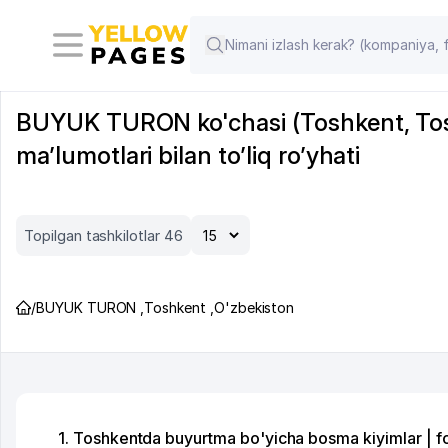
BUYUK TURON ko'chasi (Toshkent, Toshk
ma’lumotlari bilan to’liq ro’yhati
Topilgan tashkilotlar 46
/
BUYUK TURON
,
Toshkent
,
O'zbekiston
1. Toshkentda buyurtma bo'yicha bosma kiyimlar | f