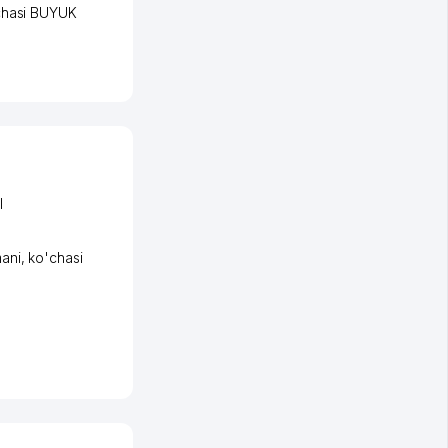
chasi BUYUK
I
ani
,
ko'chasi