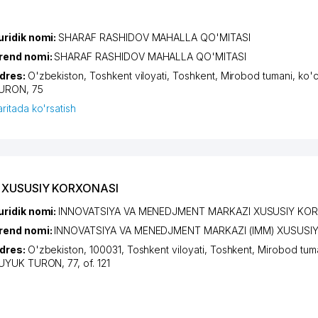
uridik nomi:
SHARAF RASHIDOV MAHALLA QO'MITASI
rend nomi:
SHARAF RASHIDOV MAHALLA QO'MITASI
dres:
O'zbekiston,
Toshkent viloyati
,
Toshkent
,
Mirobod tumani
,
ko'
URON
, 75
aritada ko'rsatish
 XUSUSIY KORXONASI
uridik nomi:
INNOVATSIYA VA MENEDJMENT MARKAZI XUSUSIY KO
rend nomi:
INNOVATSIYA VA MENEDJMENT MARKAZI (IMM) XUSUSI
dres:
O'zbekiston, 100031,
Toshkent viloyati
,
Toshkent
,
Mirobod tum
UYUK TURON
, 77, of. 121