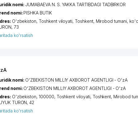
uridik nomi:
JUMABAEVA N. S. YAKKA TARTIBDAGI TADBIRKOR
rend nomi:
PISHKA BUTIK
dres:
O'zbekiston,
Toshkent viloyati
,
Toshkent
,
Mirobod tumani
,
ko'
URON
, 73
aritada ko'rsatish
'zA
uridik nomi:
O'ZBEKISTON MILLIY AXBOROT AGENTLIGI - O'zA
rend nomi:
O'ZBEKISTON MILLIY AXBOROT AGENTLIGI - O'zA
dres:
O'zbekiston, 100000,
Toshkent viloyati
,
Toshkent
,
Mirobod tum
UYUK TURON
, 42
aritada ko'rsatish