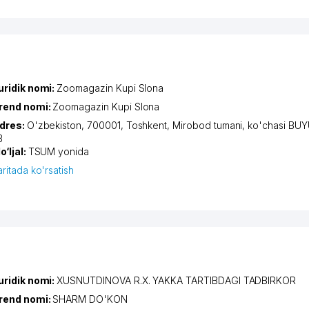
uridik nomi:
Zoomagazin Kupi Slona
rend nomi:
Zoomagazin Kupi Slona
dres:
O'zbekiston, 700001,
Toshkent
,
Mirobod tumani
,
ko'chasi BU
3
o‘ljal:
TSUM yonida
aritada ko'rsatish
uridik nomi:
XUSNUTDINOVA R.X. YAKKA TARTIBDAGI TADBIRKOR
rend nomi:
SHARM DO'KON