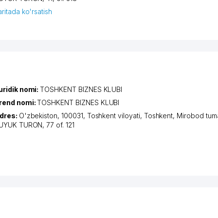
aritada ko'rsatish
uridik nomi:
TOSHKENT BIZNES KLUBI
rend nomi:
TOSHKENT BIZNES KLUBI
dres:
O'zbekiston, 100031,
Toshkent viloyati
,
Toshkent
,
Mirobod tum
UYUK TURON
, 77 of. 121