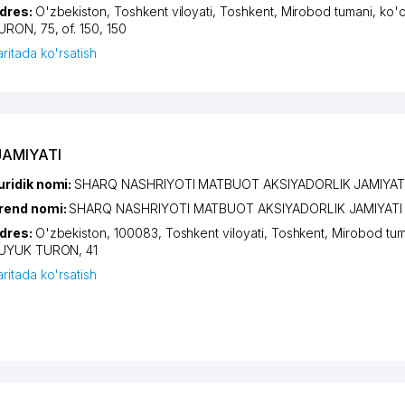
dres:
O'zbekiston,
Toshkent viloyati
,
Toshkent
,
Mirobod tumani
,
ko'
URON
, 75, of. 150, 150
aritada ko'rsatish
JAMIYATI
uridik nomi:
SHARQ NASHRIYOTI MATBUOT AKSIYADORLIK JAMIYAT
rend nomi:
SHARQ NASHRIYOTI MATBUOT AKSIYADORLIK JAMIYATI
dres:
O'zbekiston, 100083,
Toshkent viloyati
,
Toshkent
,
Mirobod tum
UYUK TURON
, 41
aritada ko'rsatish