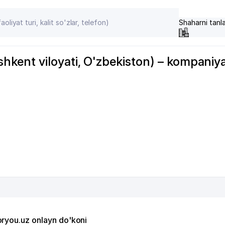
Shaharni tanl
ent viloyati, O'zbekiston) – kompaniyala
oryou.uz onlayn do'koni