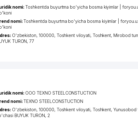
uridik nomi:
Toshkentda buyurtma bo'yicha bosma kiyimlar | foryou.
o'koni
rend nomi:
Toshkentda buyurtma bo'yicha bosma kiyimlar | foryou.u
o'koni
dres:
O'zbekiston, 100000,
Toshkent viloyati
,
Toshkent
,
Mirobod tum
UYUK TURON
, 77
uridik nomi:
ООО TEXNO STEELCONSTUCTION
rend nomi:
TEXNO STEELCONSTUCTION
dres:
O'zbekiston, 100000,
Toshkent viloyati
,
Toshkent
,
Yunusobod 
o'chasi BUYUK TURON
, 2