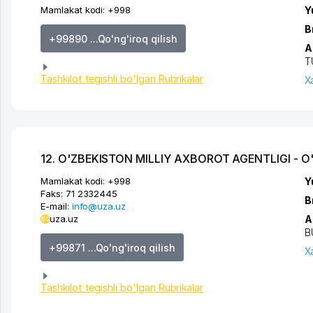
Mamlakat kodi:
+998
Y
B
+99890 ...Qo'ng'iroq qilish
A
T
Tashkilot tegishli bo'lgan Rubrikalar
X
12. O'ZBEKISTON MILLIY AXBOROT AGENTLIGI - O
Mamlakat kodi:
+998
Y
Faks:
71 2332445
B
E-mail:
info@uza.uz
uza.uz
A
B
+99871 ...Qo'ng'iroq qilish
X
Tashkilot tegishli bo'lgan Rubrikalar