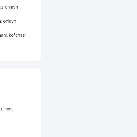
uz onlayn
z onlayn
ani
,
ko'chasi
tumani
,