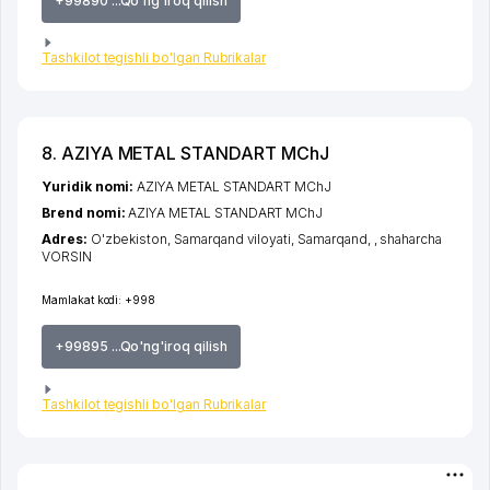
+99890 ...Qo'ng'iroq qilish
Tashkilot tegishli bo'lgan Rubrikalar
8. AZIYA METAL STANDART MChJ
Yuridik nomi:
AZIYA METAL STANDART MChJ
Brend nomi:
AZIYA METAL STANDART MChJ
Adres:
O'zbekiston,
Samarqand viloyati
,
Samarqand
,
,
shaharcha
VORSIN
Mamlakat kodi:
+998
+99895 ...Qo'ng'iroq qilish
Tashkilot tegishli bo'lgan Rubrikalar