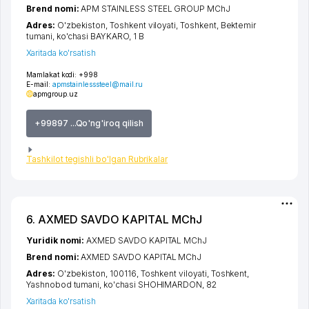
Brend nomi:
APM STAINLESS STEEL GROUP MChJ
Adres:
O'zbekiston,
Toshkent viloyati
,
Toshkent
,
Bektemir
tumani
,
ko'chasi BAYKARO
, 1 B
Xaritada ko'rsatish
Mamlakat kodi:
+998
E-mail:
apmstainlesssteel@mail.ru
apmgroup.uz
+99897 ...Qo'ng'iroq qilish
Tashkilot tegishli bo'lgan Rubrikalar
6. AXMED SAVDO KAPITAL MChJ
Yuridik nomi:
AXMED SAVDO KAPITAL MChJ
Brend nomi:
AXMED SAVDO KAPITAL MChJ
Adres:
O'zbekiston, 100116,
Toshkent viloyati
,
Toshkent
,
Yashnobod tumani
,
ko'chasi SHOHIMARDON
, 82
Xaritada ko'rsatish