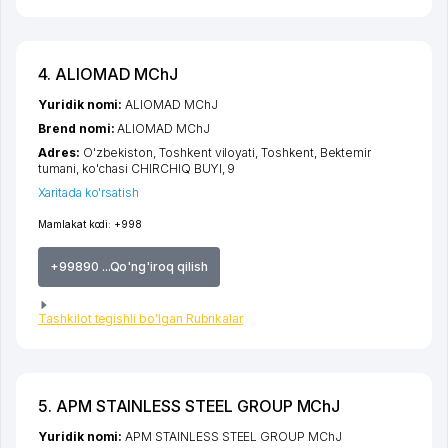
4. ALIOMAD MChJ
Yuridik nomi:
ALIOMAD MChJ
Brend nomi:
ALIOMAD MChJ
Adres:
O'zbekiston,
Toshkent viloyati
,
Toshkent
,
Bektemir
tumani
,
ko'chasi CHIRCHIQ BUYI
, 9
Xaritada ko'rsatish
Mamlakat kodi:
+998
+99890 ...Qo'ng'iroq qilish
Tashkilot tegishli bo'lgan Rubrikalar
5. APM STAINLESS STEEL GROUP MChJ
Yuridik nomi:
APM STAINLESS STEEL GROUP MChJ