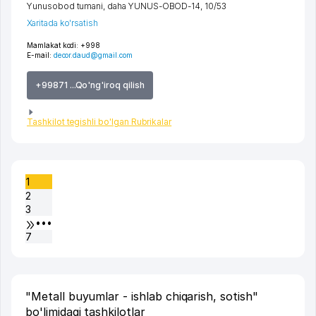
Yunusobod tumani
,
daha YUNUS-OBOD-14
, 10/53
Xaritada ko'rsatish
Mamlakat kodi:
+998
E-mail:
decor.daud@gmail.com
+99871 ...Qo'ng'iroq qilish
Tashkilot tegishli bo'lgan Rubrikalar
1
2
3
•••
7
"Metall buyumlar - ishlab chiqarish, sotish"
bo'limidagi tashkilotlar