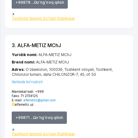
+99878 ...Qo'ng'iroq qilish
Tashkilot tegishli bo'lgan Rubrikalar
3. ALFA-METIZ MChJ
Yuridik nomi:
ALFA-METIZ MChJ
Brend nomi:
ALFA-METIZ MChJ
Adres:
O'zbekiston, 100036,
Toshkent viloyati
,
Toshkent
,
Chilonzor tumani
,
daha CHILONZOR-7
, 45, of. 50
Xaritada ko'rsatish
Mamlakat kodi:
+998
Faks:
71 2734125
E-mail:
alfametiz@gmail.com
alfametiz.uz
+99871 ...Qo'ng'iroq qilish
Tashkilot tegishli bo'lgan Rubrikalar