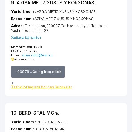
9. AZIYA METIZ XUSUSIY KORXONASI
Yuridik nomi:
AZIYA METIZ XUSUSIY KORXONASI
Brend nomi:
AZIYA METIZ XUSUSIY KORXONASI
Adres:
O'zbekiston, 100007,
Toshkent viloyati
,
Toshkent
,
Yashnobod tumani
, 22
Xaritada ko'rsatish
Mamlakat kodi:
+998
Faks:
78 1502642
E-mail:
aziya.metiz@mail.ru
aziyametiz.uz
+99878 ...Qo'ng'iroq qilish
Tashkilot tegishli bo'lgan Rubrikalar
10. BERDI STAL MChJ
Yuridik nomi:
BERDI STAL MChJ
Brend nomi:
BERDI STAL MChJ