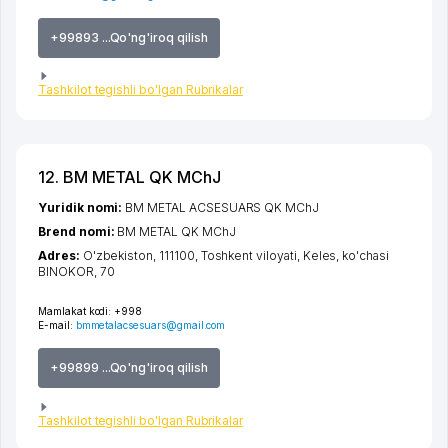
+99893 ...Qo'ng'iroq qilish
Tashkilot tegishli bo'lgan Rubrikalar
12. BM METAL QK MChJ
Yuridik nomi:
BM METAL ACSESUARS QK MChJ
Brend nomi:
BM METAL QK MChJ
Adres:
O'zbekiston, 111100,
Toshkent viloyati
,
Keles
,
ko'chasi
BINOKOR
, 70
Mamlakat kodi:
+998
E-mail:
bmmetalacsesuars@gmail.com
+99899 ...Qo'ng'iroq qilish
Tashkilot tegishli bo'lgan Rubrikalar