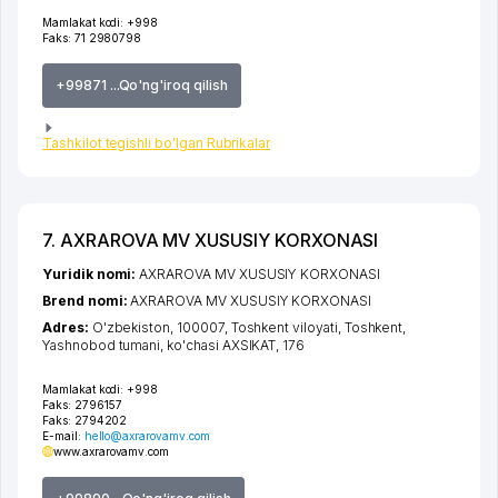
Mamlakat kodi:
+998
Faks:
71 2980798
+99871 ...Qo'ng'iroq qilish
Tashkilot tegishli bo'lgan Rubrikalar
7. AXRAROVA MV XUSUSIY KORXONASI
Yuridik nomi:
AXRAROVA MV XUSUSIY KORXONASI
Brend nomi:
AXRAROVA MV XUSUSIY KORXONASI
Adres:
O'zbekiston, 100007,
Toshkent viloyati
,
Toshkent
,
Yashnobod tumani
,
ko'chasi AXSIKAT
, 176
Mamlakat kodi:
+998
Faks:
2796157
Faks:
2794202
E-mail:
hello@axrarovamv.com
www.axrarovamv.com