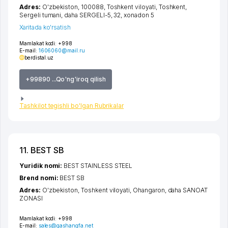
Adres:
O'zbekiston, 100088,
Toshkent viloyati
,
Toshkent
,
Sergeli tumani
,
daha SERGELI-5
, 32, xonadon 5
Xaritada ko'rsatish
Mamlakat kodi:
+998
E-mail:
1606060@mail.ru
berdistal.uz
+99890 ...Qo'ng'iroq qilish
Tashkilot tegishli bo'lgan Rubrikalar
11. BEST SB
Yuridik nomi:
BEST STAINLESS STEEL
Brend nomi:
BEST SB
Adres:
O'zbekiston,
Toshkent viloyati
,
Ohangaron
,
daha SANOAT
ZONASI
Mamlakat kodi:
+998
E-mail:
sales@gashangfa.net