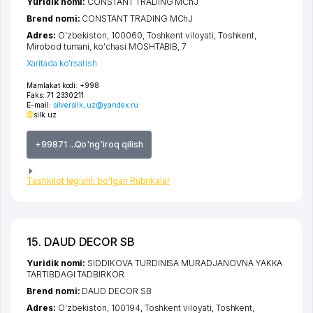
Yuridik nomi:
CONSTANT TRADING MChJ
Brend nomi:
CONSTANT TRADING MChJ
Adres:
O'zbekiston, 100060,
Toshkent viloyati
,
Toshkent
,
Mirobod tumani
,
ko'chasi MOSHTABIB
, 7
Xaritada ko'rsatish
Mamlakat kodi:
+998
Faks:
71 2330211
E-mail:
silversilk_uz@yandex.ru
silk.uz
+99871 ...Qo'ng'iroq qilish
Tashkilot tegishli bo'lgan Rubrikalar
15. DAUD DECOR SB
Yuridik nomi:
SIDDIKOVA TURDINISA MURADJANOVNA YAKKA
TARTIBDAGI TADBIRKOR
Brend nomi:
DAUD DECOR SB
Adres:
O'zbekiston, 100194,
Toshkent viloyati
,
Toshkent
,