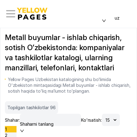
uz
Metall buyumlar - ishlab chiqarish,
sotish Oʻzbekistonda: kompaniyalar
va tashkilotlar katalogi, ularning
manzillari, telefonlari, kontaktlari
Yellow Pages Uzbekistan katalogining shu bo’limida
O'zbekiston mintaqasidagi Metall buyumlar - ishlab chiqarish,
sotish haqida to’liq ma’lumot to’plangan.
Topilgan tashkilotlar 96
Shahar:
Ko'rsatish:
Shaharni tanlang
1
2