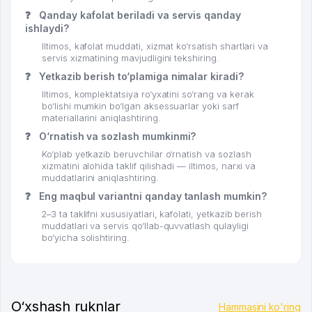
❓
Qanday kafolat beriladi va servis qanday
ishlaydi?
Iltimos, kafolat muddati, xizmat ko‘rsatish shartlari va
servis xizmatining mavjudligini tekshiring.
❓
Yetkazib berish to‘plamiga nimalar kiradi?
Iltimos, komplektatsiya ro‘yxatini so‘rang va kerak
bo‘lishi mumkin bo‘lgan aksessuarlar yoki sarf
materiallarini aniqlashtiring.
❓
O‘rnatish va sozlash mumkinmi?
Ko‘plab yetkazib beruvchilar o‘rnatish va sozlash
xizmatini alohida taklif qilishadi — iltimos, narxi va
muddatlarini aniqlashtiring.
❓
Eng maqbul variantni qanday tanlash mumkin?
2–3 ta taklifni xususiyatlari, kafolati, yetkazib berish
muddatlari va servis qo‘llab-quvvatlash qulayligi
bo‘yicha solishtiring.
O‘xshash ruknlar
Hammasini ko'ring