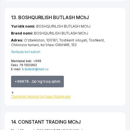
13. BOSHQURILISH BUTLASH MChJ
Yuridik nomi:
BOSHQURILISH BUTLASH MChJ
Brend nomi:
BOSHQURILISH BUTLASH MChJ
Adres:
O'zbekiston, 100161,
Toshkent viloyati
,
Toshkent
,
Chilonzor tumani
,
ko'chasi GAVHAR
, 153
Xaritada ko'rsatish
Mamlakat kodi:
+998
Faks:
78 1505863
E-mail:
b.butlash@mail.ru
+99878 ...Qo'ng'iroq qilish
Tashkilot tegishli bo'lgan Rubrikalar
14. CONSTANT TRADING MChJ