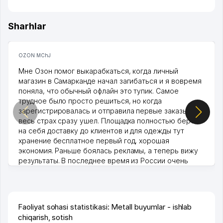
Sharhlar
OZON MChJ
Мне Озон помог выкарабкаться, когда личный
магазин в Самарканде начал загибаться и я вовремя
поняла, что обычный офлайн это тупик. Самое
трудное было просто решиться, но когда
зарегистрировалась и отправила первые заказы,
весь страх сразу ушел. Площадка полностью берет
на себя доставку до клиентов и для одежды тут
хранение бесплатное первый год, хорошая
экономия. Раньше боялась рекламы, а теперь вижу
результаты. В последнее время из России очень
много заказывают, а вначале только по Узбекистану
брали, но вяло. Удалось раскрутиться, дальше
развиваюсь потихоньку😊
Hamida 03.08.2026 12:45:39
Faoliyat sohasi statistikasi: Metall buyumlar - ishlab
chiqarish, sotish