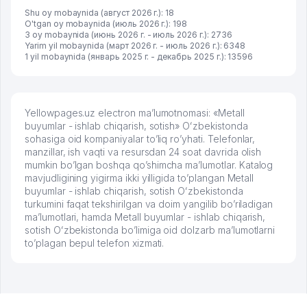
Shu oy mobaynida (август 2026 г.): 18
O'tgan oy mobaynida (июль 2026 г.): 198
3 oy mobaynida (июнь 2026 г. - июль 2026 г.): 2736
Yarim yil mobaynida (март 2026 г. - июль 2026 г.): 6348
1 yil mobaynida (январь 2025 г. - декабрь 2025 г.): 13596
Yellowpages.uz electron ma’lumotnomasi: «Metall
buyumlar - ishlab chiqarish, sotish» Oʻzbekistonda
sohasiga oid kompaniyalar to’liq ro’yhati. Telefonlar,
manzillar, ish vaqti va resursdan 24 soat davrida olish
mumkin bo’lgan boshqa qo’shimcha ma’lumotlar. Katalog
mavjudligining yigirma ikki yilligida to’plangan Metall
buyumlar - ishlab chiqarish, sotish Oʻzbekistonda
turkumini faqat tekshirilgan va doim yangilib bo’riladigan
ma’lumotlari, hamda Metall buyumlar - ishlab chiqarish,
sotish Oʻzbekistonda bo’limiga oid dolzarb ma’lumotlarni
to’plagan bepul telefon xizmati.