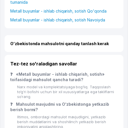
tumanida
Metall buyumlar - ishlab chiqarish, sotish Qo'qonda
Metall buyumlar - ishlab chiqarish, sotish Navoiyda
Oʻzbekistonda mahsulotni qanday tanlash kerak
Tez-tez so'raladigan savollar
❓
«Metall buyumlar - ishlab chiqarish, sotish»
toifasidagi mahsulot qancha turadi?
Narx model va komplektatsiyaga bog‘liq. Taqqoslash
to‘g‘ri bo‘lishi uchun bir xil xususiyatlarga ega takliflarni
so‘rang.
❓
Mahsulot mavjudmi va Oʻzbekistonga yetkazib
berish bormi?
Iltimos, ombordagi mahsulot mavjudligini, yetkazib
berish muddatlarini va shoshilinch yetkazib berish
imkoniyatini aniqlashtiring.