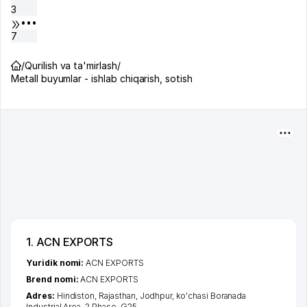
3
•••
7
/
Qurilish va ta'mirlash
/
Metall buyumlar - ishlab chiqarish, sotish
1. ACN EXPORTS
Yuridik nomi:
ACN EXPORTS
Brend nomi:
ACN EXPORTS
Adres:
Hindiston,
Rajasthan
,
Jodhpur
,
ko'chasi Boranada
Industrial Area
, 2 Phase, G25