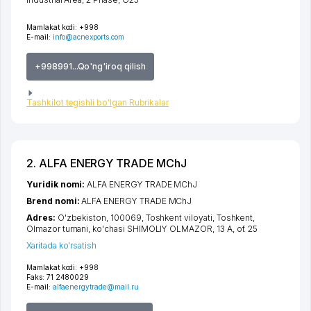
Mamlakat kodi:
+998
E-mail:
info@acnexports.com
+998991...Qo'ng'iroq qilish
Tashkilot tegishli bo'lgan Rubrikalar
2. ALFA ENERGY TRADE MChJ
Yuridik nomi:
ALFA ENERGY TRADE MChJ
Brend nomi:
ALFA ENERGY TRADE MChJ
Adres:
O'zbekiston, 100069,
Toshkent viloyati
,
Toshkent
,
Olmazor tumani
,
ko'chasi SHIMOLIY OLMAZOR
, 13 A, of. 25
Xaritada ko'rsatish
Mamlakat kodi:
+998
Faks:
71 2480029
E-mail:
alfaenergytrade@mail.ru