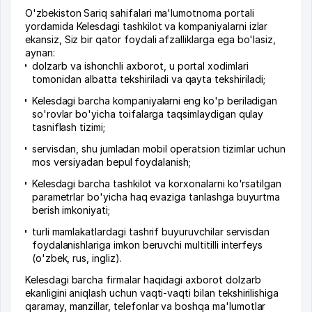
O'zbekiston Sariq sahifalari ma'lumotnoma portali
yordamida Kelesdagi tashkilot va kompaniyalarni izlar
ekansiz, Siz bir qator foydali afzalliklarga ega bo'lasiz,
aynan:
dolzarb va ishonchli axborot, u portal xodimlari
tomonidan albatta tekshiriladi va qayta tekshiriladi;
Kelesdagi barcha kompaniyalarni eng ko'p beriladigan
so'rovlar bo'yicha toifalarga taqsimlaydigan qulay
tasniflash tizimi;
servisdan, shu jumladan mobil operatsion tizimlar uchun
mos versiyadan bepul foydalanish;
Kelesdagi barcha tashkilot va korxonalarni ko'rsatilgan
parametrlar bo'yicha haq evaziga tanlashga buyurtma
berish imkoniyati;
turli mamlakatlardagi tashrif buyuruvchilar servisdan
foydalanishlariga imkon beruvchi multitilli interfeys
(o'zbek, rus, ingliz).
Kelesdagi barcha firmalar haqidagi axborot dolzarb
ekanligini aniqlash uchun vaqti-vaqti bilan tekshirilishiga
qaramay, manzillar, telefonlar va boshqa ma'lumotlar