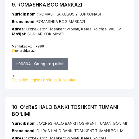
9. ROMASHKA BOG MARKAZI
Yuridik nomi:
ROMASHKA XUSUSIY KORXONASI
Brend nomi:
ROMASHKA BOG MARKAZI
Adres:
O'zbekiston,
Toshkent viloyati
,
Keles
,
ko'chasi VALIEV
Mo‘ljal:
SHAHAR XOKIMIYATI
Mamlakat kodi:
+998
romashka.uz
+99894 ...Qo'ng'iroq qilish
Tashkilot tegishli bo'lgan Rubrikalar
10. O'zReS HALQ BANKI TOSHKENT TUMANI
BO'LIMI
Yuridik nomi:
O'zReS HALQ BANKI TOSHKENT TUMANI BO'LIMI
Brend nomi:
O'zReS HALQ BANKI TOSHKENT TUMANI BO'LIMI
Adres:
O'zbekiston,
Toshkent viloyati
,
Keles
,
ko'chasi