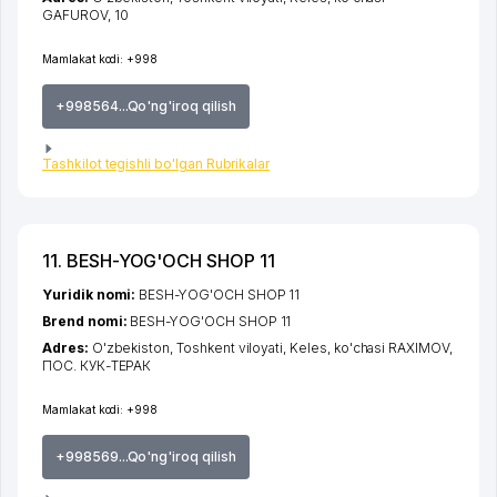
GAFUROV
, 10
Mamlakat kodi:
+998
+998564...Qo'ng'iroq qilish
Tashkilot tegishli bo'lgan Rubrikalar
11. BESH-YOG'OCH SHOP 11
Yuridik nomi:
BESH-YOG'OCH SHOP 11
Brend nomi:
BESH-YOG'OCH SHOP 11
Adres:
O'zbekiston,
Toshkent viloyati
,
Keles
,
ko'chasi RAXIMOV
,
ПОС. КУК-ТЕРАК
Mamlakat kodi:
+998
+998569...Qo'ng'iroq qilish