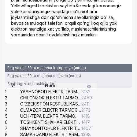
YellowPagesUzbekistan saytida Kelesdagi korxonangiz
yoki kompaniyangiz haqidagi ma'lumotlarni
joylashtirishga doir qo'shimcha savollaringiz bo'lsa,
bevosita muloqot telefoni orqali qo'ng'iroq qilib yoki
elektron manzilga xat yo'llab, maslahatchilarimizning
yordamidan doim foydalanishingiz mumkin.
Eng yaxshi 20 ta mashhur kompaniya (июль)
Eng yaxshi 20 ta mashhur sarlavha (июль)
Saytdagi yangi tashkilotlar
№
Nomi
1
YASHNOBOD ELEKTR TARMOG'I NOSOZLIKLARI XIZMATI
3182
2
CHILONZOR ELEKTR TARMOG'I NOSOZLIK XIZMATI
2459
3
O'ZBEKISTON RESPUBLIKASI BOSH PROKURATURASI ISHONCH TELEFONI
2411
4
OLMAZOR ELEKTR TARMOG'I NOSOZLIKLARI XIZMATI
2172
5
UCH-TEPA ELEKTR TARMOG'I NOSOZLIKLARI XIZMATI
1418
6
TOSHKENT SHAHAR ELEKTR TARMOQLARI KORXONASI AJ
1417
7
SHAYXONTOHUR ELEKTR TARMOG'I NOSOZLIKLARINI TUZATISH XIZMATI
1407
8
SAMARQAND ELEKTR TARMOQLARI AJ
1398