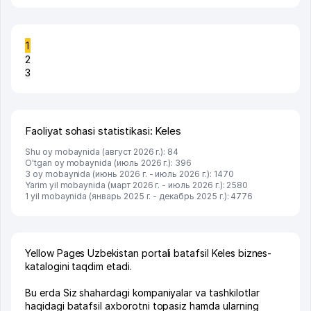
1
2
3
Faoliyat sohasi statistikasi: Keles
Shu oy mobaynida (август 2026 г.): 84
O'tgan oy mobaynida (июль 2026 г.): 396
3 oy mobaynida (июнь 2026 г. - июль 2026 г.): 1470
Yarim yil mobaynida (март 2026 г. - июль 2026 г.): 2580
1 yil mobaynida (январь 2025 г. - декабрь 2025 г.): 4776
Yellow Pages Uzbekistan portali batafsil Keles biznes-
katalogini taqdim etadi.
Bu erda Siz shahardagi kompaniyalar va tashkilotlar
haqidagi batafsil axborotni topasiz hamda ularning