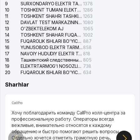
9
SURXONDARYO ELEKTR TARMOQLARI AJ
1378
10
TOSHKENT TUMANI ELEKTR TARMOG'I AVARIYA XIZMATI
1286
11
TOSHKENT SHAHRI TASHKILOT TELEFONLARI HAQIDA MA'LUMOT BYUROSI
1263
12
DAVLAT TEST MARKAZINING ISHONCH TELEFONLARI
1080
13
O'ZBEKTELEKOM AJ
1065
14
TOSHKENT SHAHAR FUQAROLIK ISHLARI BO'YICHA SUDI
1002
15
FUQAROLIK ISHLARI BO'YICHA YAKKASAROY TUMANLARARO SUDI
887
16
YUNUSOBOD ELEKTR TARMOG'I NOSOZLIKLARI XIZMATI
858
17
NAVOIY HUDUDIY ELEKTR TARMOQLARI KORXONASI AJ
818
18
Ташкентский следственный изолятор
805
19
ELEKTRTARMOG'I NOSOZLIKLARINI TO'ZATISH SERGELI XIZMATI
738
20
FUQAROLIK ISHLARI BO'YICHA UCH-TEPA TUMANI SUDI
634
Sharhlar
CallPro
Хочу поблагодарить команду CallPro колл-центра за
профессиональную работу. Операторы всегда
вежливые, внимательно относятся к каждому
обращению и быстро помогают решить вопросы.
Отдельно хочется отметить грамотную речь,