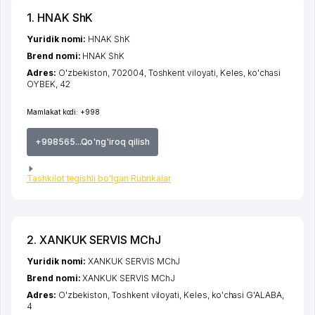
1. HNAK ShK
Yuridik nomi:
HNAK ShK
Brend nomi:
HNAK ShK
Adres:
O'zbekiston, 702004,
Toshkent viloyati
,
Keles
,
ko'chasi
OYBEK
, 42
Mamlakat kodi:
+998
+998565...Qo'ng'iroq qilish
Tashkilot tegishli bo'lgan Rubrikalar
2. XANKUK SERVIS MChJ
Yuridik nomi:
XANKUK SERVIS MChJ
Brend nomi:
XANKUK SERVIS MChJ
Adres:
O'zbekiston,
Toshkent viloyati
,
Keles
,
ko'chasi G'ALABA
,
4