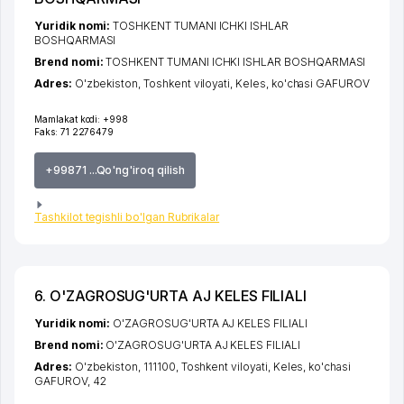
Yuridik nomi:
TOSHKENT TUMANI ICHKI ISHLAR
BOSHQARMASI
Brend nomi:
TOSHKENT TUMANI ICHKI ISHLAR BOSHQARMASI
Adres:
O'zbekiston,
Toshkent viloyati
,
Keles
,
ko'chasi GAFUROV
Mamlakat kodi:
+998
Faks:
71 2276479
+99871 ...Qo'ng'iroq qilish
Tashkilot tegishli bo'lgan Rubrikalar
6. O'ZAGROSUG'URTA AJ KELES FILIALI
Yuridik nomi:
O'ZAGROSUG'URTA AJ KELES FILIALI
Brend nomi:
O'ZAGROSUG'URTA AJ KELES FILIALI
Adres:
O'zbekiston, 111100,
Toshkent viloyati
,
Keles
,
ko'chasi
GAFUROV
, 42