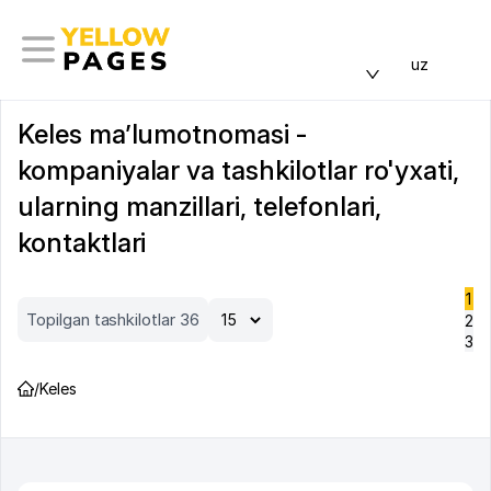
uz
Keles ma’lumotnomasi -
kompaniyalar va tashkilotlar ro'yxati,
ularning manzillari, telefonlari,
kontaktlari
1
Topilgan tashkilotlar 36
2
3
/
Keles