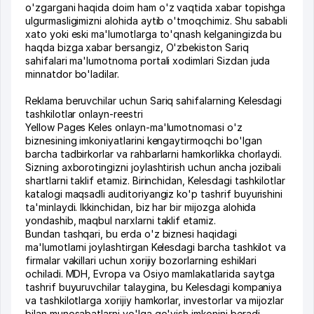
o'zgargani haqida doim ham o'z vaqtida xabar topishga
ulgurmasligimizni alohida aytib o'tmoqchimiz. Shu sababli
xato yoki eski ma'lumotlarga to'qnash kelganingizda bu
haqda bizga xabar bersangiz, O'zbekiston Sariq
sahifalari ma'lumotnoma portali xodimlari Sizdan juda
minnatdor bo'ladilar.
Reklama beruvchilar uchun Sariq sahifalarning Kelesdagi
tashkilotlar onlayn-reestri
Yellow Pages Keles onlayn-ma'lumotnomasi o'z
biznesining imkoniyatlarini kengaytirmoqchi bo'lgan
barcha tadbirkorlar va rahbarlarni hamkorlikka chorlaydi.
Sizning axborotingizni joylashtirish uchun ancha jozibali
shartlarni taklif etamiz. Birinchidan, Kelesdagi tashkilotlar
katalogi maqsadli auditoriyangiz ko'p tashrif buyurishini
ta'minlaydi. Ikkinchidan, biz har bir mijozga alohida
yondashib, maqbul narxlarni taklif etamiz.
Bundan tashqari, bu erda o'z biznesi haqidagi
ma'lumotlarni joylashtirgan Kelesdagi barcha tashkilot va
firmalar vakillari uchun xorijiy bozorlarning eshiklari
ochiladi. MDH, Evropa va Osiyo mamlakatlarida saytga
tashrif buyuruvchilar talaygina, bu Kelesdagi kompaniya
va tashkilotlarga xorijiy hamkorlar, investorlar va mijozlar
bilan munosabatlarni yo'lga qo'yish imkonini beradi.