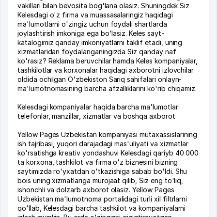
vakillari bilan bevosita bog'lana olasiz. Shuningdek Siz
Kelesdagi o'z firma va muassasalaringiz haqidagi
ma'lumotlarni o'zingiz uchun foydali shartlarda
joylashtirish imkoniga ega bo'lasiz. Keles sayt-
katalogimiz qanday imkoniyatlarni taklif etadi, uning
xizmatlaridan foydalanganingizda Siz qanday naf
ko'rasiz? Reklama beruvchilar hamda Keles kompaniyalar,
tashkilotlar va korxonalar haqidagi axborotni izlovchilar
oldida ochilgan O'zbekiston Sariq sahifalari onlayn-
ma'lumotnomasining barcha afzalliklarini ko'rib chiqamiz.
Kelesdagi kompaniyalar haqida barcha ma'lumotlar:
telefonlar, manzillar, xizmatlar va boshqa axborot
Yellow Pages Uzbekistan kompaniyasi mutaxassislarining
ish tajribasi, yuqori darajadagi mas'uliyati va xizmatlar
ko'rsatishga kreativ yondashuvi Kelesdagi qariyb 40 000
ta korxona, tashkilot va firma o'z biznesini bizning
saytimizda ro'yxatdan o'tkazishiga sabab bo'ldi. Shu
bois uning xizmatlariga murojaat qilib, Siz eng to'liq,
ishonchli va dolzarb axborot olasiz. Yellow Pages
Uzbekistan ma'lumotnoma portalidagi turli xil filtrlarni
qo'llab, Kelesdagi barcha tashkilot va kompaniyalarni