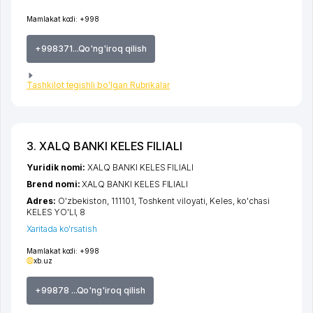
Mamlakat kodi:
+998
+998371...Qo'ng'iroq qilish
Tashkilot tegishli bo'lgan Rubrikalar
3. XALQ BANKI KELES FILIALI
Yuridik nomi:
XALQ BANKI KELES FILIALI
Brend nomi:
XALQ BANKI KELES FILIALI
Adres:
O'zbekiston, 111101,
Toshkent viloyati
,
Keles
,
ko'chasi
KELES YO'LI
, 8
Xaritada ko'rsatish
Mamlakat kodi:
+998
xb.uz
+99878 ...Qo'ng'iroq qilish