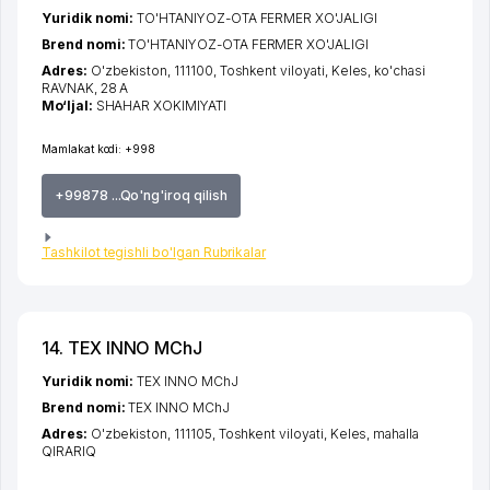
Yuridik nomi:
TO'HTANIYOZ-OTA FERMER XO'JALIGI
Brend nomi:
TO'HTANIYOZ-OTA FERMER XO'JALIGI
Adres:
O'zbekiston, 111100,
Toshkent viloyati
,
Keles
,
ko'chasi
RAVNAK
, 28 A
Mo‘ljal:
SHAHAR XOKIMIYATI
Mamlakat kodi:
+998
+99878 ...Qo'ng'iroq qilish
Tashkilot tegishli bo'lgan Rubrikalar
14. TEX INNO MChJ
Yuridik nomi:
TEX INNO MChJ
Brend nomi:
TEX INNO MChJ
Adres:
O'zbekiston, 111105,
Toshkent viloyati
,
Keles
,
mahalla
QIRARIQ