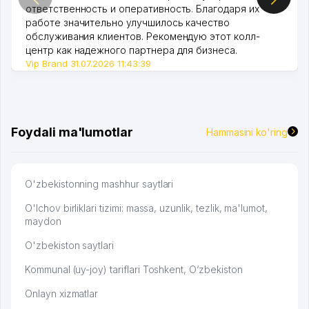
ответственность и оперативность. Благодаря их
работе значительно улучшилось качество
обслуживания клиентов. Рекомендую этот колл-
центр как надежного партнера для бизнеса.
Vip Brand 31.07.2026 11:43:39
Foydali ma'lumotlar
Hammasini ko'ring
O'zbekistonning mashhur saytlari
O'lchov birliklari tizimi: massa, uzunlik, tezlik, ma'lumot,
maydon
O'zbekiston saytlari
Kommunal (uy-joy) tariflari Toshkent, O‘zbekiston
Onlayn xizmatlar