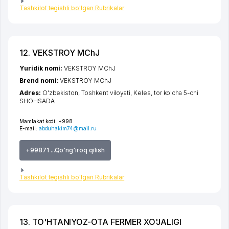
Tashkilot tegishli bo'lgan Rubrikalar
12. VEKSTROY MChJ
Yuridik nomi:
VEKSTROY MChJ
Brend nomi:
VEKSTROY MChJ
Adres:
O'zbekiston,
Toshkent viloyati
,
Keles
,
tor ko'cha 5-chi
SHOHSADA
Mamlakat kodi:
+998
E-mail:
abduhakim74@mail.ru
+99871 ...Qo'ng'iroq qilish
Tashkilot tegishli bo'lgan Rubrikalar
13. TO'HTANIYOZ-OTA FERMER XO'JALIGI