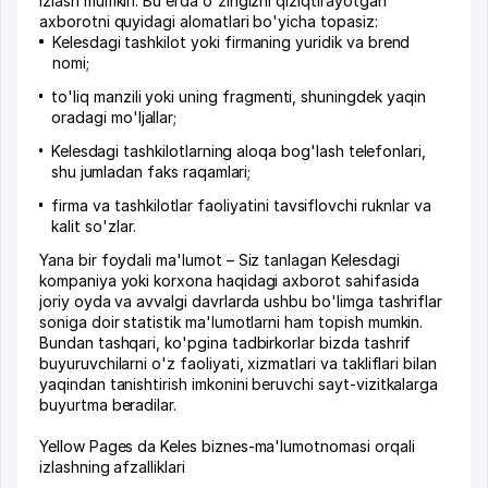
izlash mumkin. Bu erda o'zingizni qiziqtirayotgan
axborotni quyidagi alomatlari bo'yicha topasiz:
Kelesdagi tashkilot yoki firmaning yuridik va brend
nomi;
to'liq manzili yoki uning fragmenti, shuningdek yaqin
oradagi mo'ljallar;
Kelesdagi tashkilotlarning aloqa bog'lash telefonlari,
shu jumladan faks raqamlari;
firma va tashkilotlar faoliyatini tavsiflovchi ruknlar va
kalit so'zlar.
Yana bir foydali ma'lumot – Siz tanlagan Kelesdagi
kompaniya yoki korxona haqidagi axborot sahifasida
joriy oyda va avvalgi davrlarda ushbu bo'limga tashriflar
soniga doir statistik ma'lumotlarni ham topish mumkin.
Bundan tashqari, ko'pgina tadbirkorlar bizda tashrif
buyuruvchilarni o'z faoliyati, xizmatlari va takliflari bilan
yaqindan tanishtirish imkonini beruvchi sayt-vizitkalarga
buyurtma beradilar.
Yellow Pages da Keles biznes-ma'lumotnomasi orqali
izlashning afzalliklari