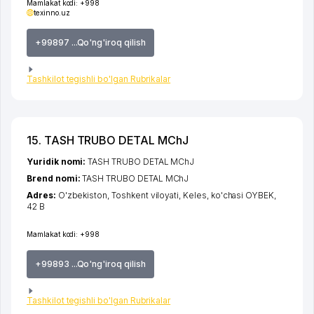
Mamlakat kodi:
+998
texinno.uz
+99897 ...Qo'ng'iroq qilish
Tashkilot tegishli bo'lgan Rubrikalar
15. TASH TRUBO DETAL MChJ
Yuridik nomi:
TASH TRUBO DETAL MChJ
Brend nomi:
TASH TRUBO DETAL MChJ
Adres:
O'zbekiston,
Toshkent viloyati
,
Keles
,
ko'chasi OYBEK
,
42 B
Mamlakat kodi:
+998
+99893 ...Qo'ng'iroq qilish
Tashkilot tegishli bo'lgan Rubrikalar