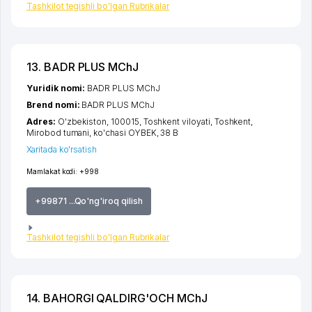
Tashkilot tegishli bo'lgan Rubrikalar
13. BADR PLUS MChJ
Yuridik nomi:
BADR PLUS MChJ
Brend nomi:
BADR PLUS MChJ
Adres:
O'zbekiston, 100015,
Toshkent viloyati
,
Toshkent
,
Mirobod tumani
,
ko'chasi OYBEK
, 38 B
Xaritada ko'rsatish
Mamlakat kodi:
+998
+99871 ...Qo'ng'iroq qilish
Tashkilot tegishli bo'lgan Rubrikalar
14. BAHORGI QALDIRG'OCH MChJ