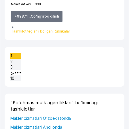
Mamlakat kodi:
+998
+99871 ...Qo'ng'iroq qilish
Tashkilot tegishli bo'lgan Rubrikalar
1
2
3
•••
10
"Ko'chmas mulk agentliklari" bo'limidagi
tashkilotlar
Makler xizmatlari O'zbekistonda
Makler xizmatlari Andijonda