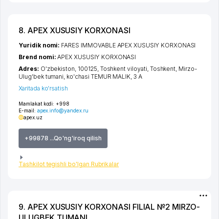
8. APEX XUSUSIY KORXONASI
Yuridik nomi:
FARES IMMOVABLE APEX XUSUSIY KORXONASI
Brend nomi:
APEX XUSUSIY KORXONASI
Adres:
O'zbekiston, 100125,
Toshkent viloyati
,
Toshkent
,
Mirzo-
Ulug'bek tumani
,
ko'chasi TEMUR MALIK
, 3 А
Xaritada ko'rsatish
Mamlakat kodi:
+998
E-mail:
apex.info@yandex.ru
apex.uz
+99878 ...Qo'ng'iroq qilish
Tashkilot tegishli bo'lgan Rubrikalar
9. APEX XUSUSIY KORXONASI FILIAL №2 MIRZO-
ULUGBEK TUMANI