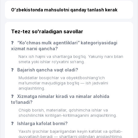
Oʻzbekistonda mahsulotni qanday tanlash kerak
Tez-tez so'raladigan savollar
❓
“Ko'chmas mulk agentliklari” kategoriyasidagi
xizmat narxi qancha?
Narx ish hajmi va shartlarga bog‘liq. Yakuniy narx bilan
smeta yoki ishlar ro‘yxatini so‘rang.
❓
Bajarish qancha vaqt oladi?
Muddatlar bosqichlar va obyekt/boshlang‘ich
ma’lumotlar mavjudligiga bog‘liq — ish jadvalini
aniqlashtiring.
❓
Xizmatga nimalar kiradi va nimalar alohida
to‘lanadi?
Chiqib borish, materiallar, qo‘shimcha ishlar va
shoshilinchlik kiritilgan-kiritilmaganini aniqlashtiring.
❓
Ishlarga kafolat bormi?
Yaxshi ijrochilar bajarilgandan keyin kafolat va qo‘llab-
quvvatlash beradi — shartlarni oldindan aniqlashtiring.