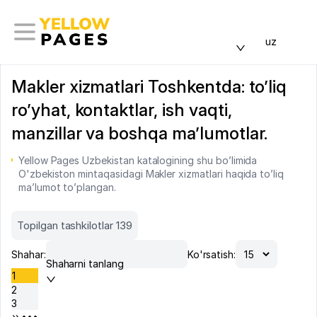
uz
Makler xizmatlari Toshkentda: to’liq
ro’yhat, kontaktlar, ish vaqti,
manzillar va boshqa ma’lumotlar.
Yellow Pages Uzbekistan katalogining shu bo’limida
O'zbekiston mintaqasidagi Makler xizmatlari haqida to’liq
ma’lumot to’plangan.
Topilgan tashkilotlar 139
Shahar:
Ko'rsatish:
Shaharni tanlang
1
2
3
•••