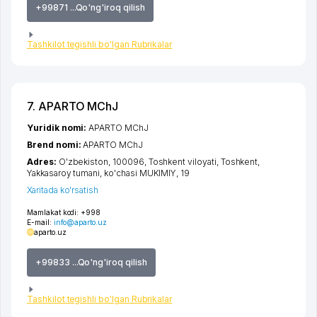
+99871 ...Qo'ng'iroq qilish
Tashkilot tegishli bo'lgan Rubrikalar
7. APARTO MChJ
Yuridik nomi:
APARTO MChJ
Brend nomi:
APARTO MChJ
Adres:
O'zbekiston, 100096,
Toshkent viloyati
,
Toshkent
,
Yakkasaroy tumani
,
ko'chasi MUKIMIY
, 19
Xaritada ko'rsatish
Mamlakat kodi:
+998
E-mail:
info@aparto.uz
aparto.uz
+99833 ...Qo'ng'iroq qilish
Tashkilot tegishli bo'lgan Rubrikalar