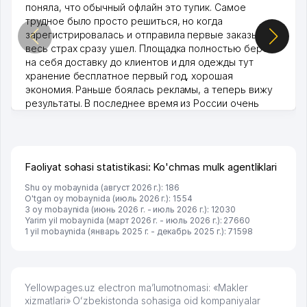
поняла, что обычный офлайн это тупик. Самое
трудное было просто решиться, но когда
зарегистрировалась и отправила первые заказы,
весь страх сразу ушел. Площадка полностью берет
на себя доставку до клиентов и для одежды тут
хранение бесплатное первый год, хорошая
экономия. Раньше боялась рекламы, а теперь вижу
результаты. В последнее время из России очень
много заказывают, а вначале только по Узбекистану
брали, но вяло. Удалось раскрутиться, дальше
развиваюсь потихоньку😊
Hamida 03.08.2026 12:45:39
Faoliyat sohasi statistikasi: Ko'chmas mulk agentliklari
Shu oy mobaynida (август 2026 г.): 186
O'tgan oy mobaynida (июль 2026 г.): 1554
3 oy mobaynida (июнь 2026 г. - июль 2026 г.): 12030
Yarim yil mobaynida (март 2026 г. - июль 2026 г.): 27660
1 yil mobaynida (январь 2025 г. - декабрь 2025 г.): 71598
Yellowpages.uz electron ma’lumotnomasi: «Makler
xizmatlari» Oʻzbekistonda sohasiga oid kompaniyalar