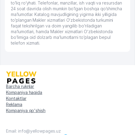
to’liq ro’yhati. Telefonlar, manzillar, ish vaqti va resursdan
24 soat davrida olish mumkin bo’lgan boshqa qo’shimcha
ma’lumotlar. Katalog mavjudligining yigirma ikki yilligida
to’plangan Makler xizmatlari Oʻzbekistonda turkumini
faqat tekshirilgan va doim yangilib bo’riladigan
ma’lumotlari, hamda Makler xizmatlari Oʻzbekistonda
bo’limiga oid dolzarb ma’lumotlarni to’plagan bepul
telefon xizmati.
Barcha ruknlar
Kompaniya haqida
Kontaktlar
Reklama
Kompaniya qo'shish
Email: info@yellowpages.uz