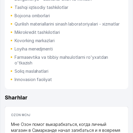
Tashqi iqtisodiy tashkilotlar
Bojxona omborlari
Qurilish materiallarini sinash laboratoriyalari - xizmatlar
Mikrokredit tashkilotlari
Kovorking markazlari
Loyiha menedjmenti
Farmasevtika va tibbiy mahsulotlarni ro'yxatdan
o'tkazish
Soliq maslahatlari
Innovasion faoliyat
Sharhlar
OZON MChJ
Мне Озон помог выкарабкаться, когда личный
магазин в Самарканде начал загибаться и я вовремя