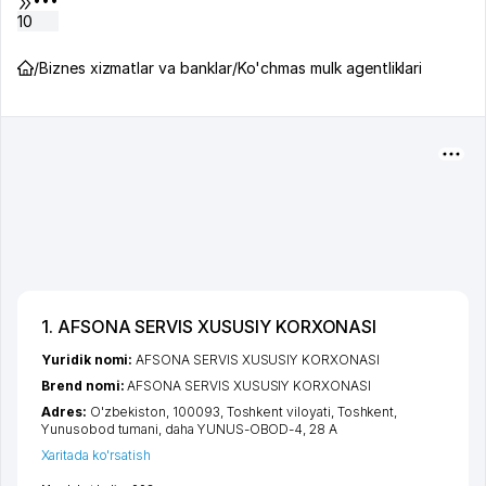
10
/
Biznes xizmatlar va banklar
/
Ko'chmas mulk agentliklari
1. AFSONA SERVIS XUSUSIY KORXONASI
Yuridik nomi:
AFSONA SERVIS XUSUSIY KORXONASI
Brend nomi:
AFSONA SERVIS XUSUSIY KORXONASI
Adres:
O'zbekiston, 100093,
Toshkent viloyati
,
Toshkent
,
Yunusobod tumani
,
daha YUNUS-OBOD-4
, 28 А
Xaritada ko'rsatish