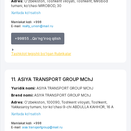
Adres:
O'zbekiston,
Toshkent viloyati
,
Toshkent
,
Mirobod
tumani
,
ko'chasi MIROBOD
, 30
Xaritada ko'rsatish
Mamlakat kodi:
+998
E-mail:
realty_union@mail.ru
+99855 ...Qo'ng'iroq qilish
Tashkilot tegishli bo'lgan Rubrikalar
11. ASIYA TRANSPORT GROUP MChJ
Yuridik nomi:
ASIYA TRANSPORT GROUP MChJ
Brend nomi:
ASIYA TRANSPORT GROUP MChJ
Adres:
O'zbekiston, 100090,
Toshkent viloyati
,
Toshkent
,
Yakkasaroy tumani
,
tor ko'chasi 9-chi ABDULLA KAHHOR
, 16 А
Xaritada ko'rsatish
Mamlakat kodi:
+998
E-mail:
asia.transportgroup@mail.ru