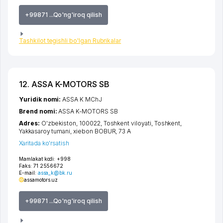
+99871 ...Qo'ng'iroq qilish
Tashkilot tegishli bo'lgan Rubrikalar
12. ASSA K-MOTORS SB
Yuridik nomi:
ASSA K MChJ
Brend nomi:
ASSA K-MOTORS SB
Adres:
O'zbekiston, 100022,
Toshkent viloyati
,
Toshkent
,
Yakkasaroy tumani
,
xiеbon BOBUR
, 73 А
Xaritada ko'rsatish
Mamlakat kodi:
+998
Faks:
71 2556672
E-mail:
assa_k@bk.ru
assamotors.uz
+99871 ...Qo'ng'iroq qilish