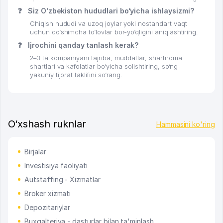
❓
Siz O'zbekiston hududlari bo‘yicha ishlaysizmi?
Chiqish hududi va uzoq joylar yoki nostandart vaqt
uchun qo‘shimcha to‘lovlar bor-yo‘qligini aniqlashtiring.
❓
Ijrochini qanday tanlash kerak?
2–3 ta kompaniyani tajriba, muddatlar, shartnoma
shartlari va kafolatlar bo‘yicha solishtiring, so‘ng
yakuniy tijorat taklifini so‘rang.
O‘xshash ruknlar
Hammasini ko'ring
Birjalar
Investisiya faoliyati
Autstaffing - Xizmatlar
Broker xizmati
Depozitariylar
Buxgalteriya - dasturlar bilan ta'minlash