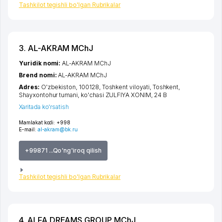
Tashkilot tegishli bo'lgan Rubrikalar
3. AL-AKRAM MChJ
Yuridik nomi:
AL-AKRAM MChJ
Brend nomi:
AL-AKRAM MChJ
Adres:
O'zbekiston, 100128,
Toshkent viloyati
,
Toshkent
,
Shayxontohur tumani
,
ko'chasi ZULFIYA XONIM
, 24 B
Xaritada ko'rsatish
Mamlakat kodi:
+998
E-mail:
al-akram@bk.ru
+99871 ...Qo'ng'iroq qilish
Tashkilot tegishli bo'lgan Rubrikalar
4. ALFA DREAMS GROUP MChJ