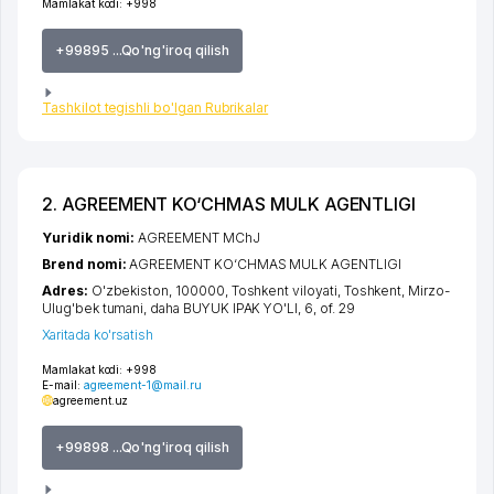
Mamlakat kodi:
+998
+99895 ...Qo'ng'iroq qilish
Tashkilot tegishli bo'lgan Rubrikalar
2. AGREEMENT KO‘CHMAS MULK AGENTLIGI
Yuridik nomi:
AGREEMENT MChJ
Brend nomi:
AGREEMENT KO‘CHMAS MULK AGENTLIGI
Adres:
O'zbekiston, 100000,
Toshkent viloyati
,
Toshkent
,
Mirzo-
Ulug'bek tumani
,
daha BUYUK IPAK YO'LI
, 6, of. 29
Xaritada ko'rsatish
Mamlakat kodi:
+998
E-mail:
agreement-1@mail.ru
agreement.uz
+99898 ...Qo'ng'iroq qilish