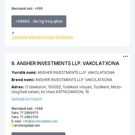
Mamlakat kodi:
+998
+99865 ...Qo'ng'iroq qilish
Tashkilot tegishli bo'lgan Rubrikalar
6. ANSHER INVESTMENTS LLP. VAKOLATXONA
Yuridik nomi:
ANSHER INVESTMENTS LLP. VAKOLATXONA
Brend nomi:
ANSHER INVESTMENTS LLP. VAKOLATXONA
Adres:
O'zbekiston, 100052,
Toshkent viloyati
,
Toshkent
,
Mirzo-
Ulug'bek tumani
,
ko'chasi KATTA DARXON
, 19
Xaritada ko'rsatish
Mamlakat kodi:
+998
Faks:
71 2689970
Faks:
71 2682709
E-mail:
info@ansherglobal.com
ansherglobal.com