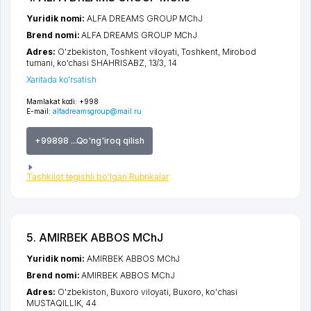
Yuridik nomi:
ALFA DREAMS GROUP MChJ
Brend nomi:
ALFA DREAMS GROUP MChJ
Adres:
O'zbekiston,
Toshkent viloyati
,
Toshkent
,
Mirobod
tumani
,
ko'chasi SHAHRISABZ
, 13/3, 14
Xaritada ko'rsatish
Mamlakat kodi:
+998
E-mail:
alfadreamsgroup@mail.ru
+99898 ...Qo'ng'iroq qilish
Tashkilot tegishli bo'lgan Rubrikalar
5. AMIRBEK ABBOS MChJ
Yuridik nomi:
AMIRBEK ABBOS MChJ
Brend nomi:
AMIRBEK ABBOS MChJ
Adres:
O'zbekiston,
Buxoro viloyati
,
Buxoro
,
ko'chasi
MUSTAQILLIK
, 44