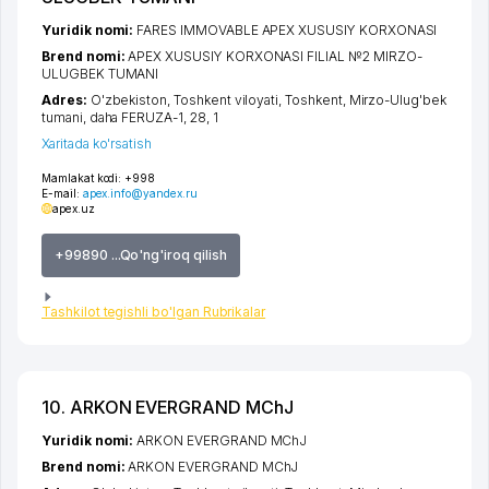
Yuridik nomi:
FARES IMMOVABLE APEX XUSUSIY KORXONASI
Brend nomi:
APEX XUSUSIY KORXONASI FILIAL №2 MIRZO-
ULUGBEK TUMANI
Adres:
O'zbekiston,
Toshkent viloyati
,
Toshkent
,
Mirzo-Ulug'bek
tumani
,
daha FERUZA-1
, 28, 1
Xaritada ko'rsatish
Mamlakat kodi:
+998
E-mail:
apex.info@yandex.ru
apex.uz
+99890 ...Qo'ng'iroq qilish
Tashkilot tegishli bo'lgan Rubrikalar
10. ARKON EVERGRAND MChJ
Yuridik nomi:
ARKON EVERGRAND MChJ
Brend nomi:
ARKON EVERGRAND MChJ