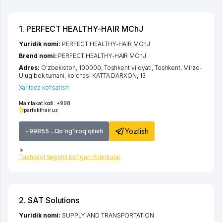
1. PERFECT HEALTHY-HAIR MChJ
Yuridik nomi:
PERFECT HEALTHY-HAIR MChJ
Brend nomi:
PERFECT HEALTHY-HAIR MChJ
Adres:
O'zbekiston, 100000,
Toshkent viloyati
,
Toshkent
,
Mirzo-
Ulug'bek tumani
,
ko'chasi KATTA DARXON
, 13
Xaritada ko'rsatish
Mamlakat kodi:
+998
perfekthair.uz
Yozilish
+99855 ...Qo'ng'iroq qilish
Tashkilot tegishli bo'lgan Rubrikalar
2. SAT Solutions
Yuridik nomi:
SUPPLY AND TRANSPORTATION