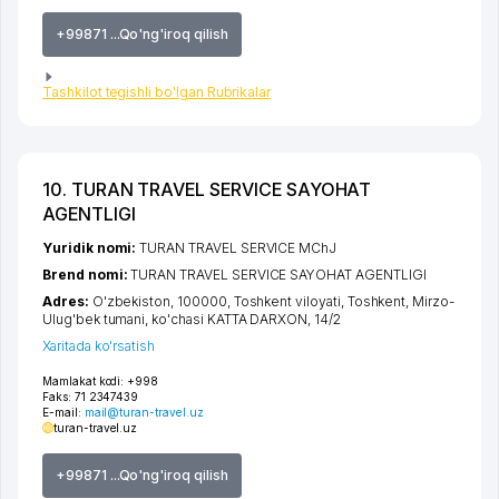
+99871 ...Qo'ng'iroq qilish
Tashkilot tegishli bo'lgan Rubrikalar
10. TURAN TRAVEL SERVICE SAYOHAT
AGENTLIGI
Yuridik nomi:
TURAN TRAVEL SERVICE MChJ
Brend nomi:
TURAN TRAVEL SERVICE SAYOHAT AGENTLIGI
Adres:
O'zbekiston, 100000,
Toshkent viloyati
,
Toshkent
,
Mirzo-
Ulug'bek tumani
,
ko'chasi KATTA DARXON
, 14/2
Xaritada ko'rsatish
Mamlakat kodi:
+998
Faks:
71 2347439
E-mail:
mail@turan-travel.uz
turan-travel.uz
+99871 ...Qo'ng'iroq qilish