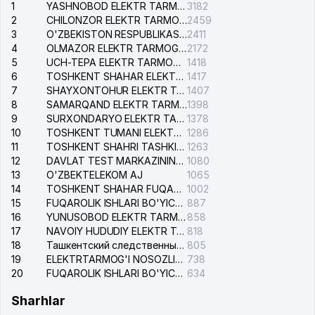
1
YASHNOBOD ELEKTR TARMOG'I NOSOZLIKLARI XIZMATI
3182
2
CHILONZOR ELEKTR TARMOG'I NOSOZLIK XIZMATI
2459
3
O'ZBEKISTON RESPUBLIKASI BOSH PROKURATURASI ISHONCH TELEFONI
2411
4
OLMAZOR ELEKTR TARMOG'I NOSOZLIKLARI XIZMATI
2172
5
UCH-TEPA ELEKTR TARMOG'I NOSOZLIKLARI XIZMATI
1418
6
TOSHKENT SHAHAR ELEKTR TARMOQLARI KORXONASI AJ
1417
7
SHAYXONTOHUR ELEKTR TARMOG'I NOSOZLIKLARINI TUZATISH XIZMATI
1407
8
SAMARQAND ELEKTR TARMOQLARI AJ
1398
9
SURXONDARYO ELEKTR TARMOQLARI AJ
1378
10
TOSHKENT TUMANI ELEKTR TARMOG'I AVARIYA XIZMATI
1286
11
TOSHKENT SHAHRI TASHKILOT TELEFONLARI HAQIDA MA'LUMOT BYUROSI
1263
12
DAVLAT TEST MARKAZINING ISHONCH TELEFONLARI
1080
13
O'ZBEKTELEKOM AJ
1065
14
TOSHKENT SHAHAR FUQAROLIK ISHLARI BO'YICHA SUDI
1002
15
FUQAROLIK ISHLARI BO'YICHA YAKKASAROY TUMANLARARO SUDI
887
16
YUNUSOBOD ELEKTR TARMOG'I NOSOZLIKLARI XIZMATI
858
17
NAVOIY HUDUDIY ELEKTR TARMOQLARI KORXONASI AJ
818
18
Ташкентский следственный изолятор
805
19
ELEKTRTARMOG'I NOSOZLIKLARINI TO'ZATISH SERGELI XIZMATI
738
20
FUQAROLIK ISHLARI BO'YICHA UCH-TEPA TUMANI SUDI
634
Sharhlar