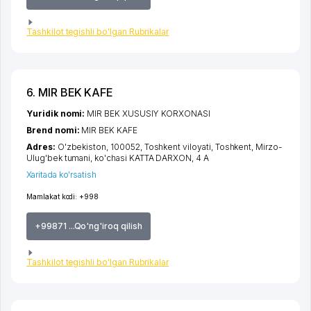
Tashkilot tegishli bo'lgan Rubrikalar
6. MIR BEK KAFE
Yuridik nomi:
MIR BEK XUSUSIY KORXONASI
Brend nomi:
MIR BEK KAFE
Adres:
O'zbekiston, 100052,
Toshkent viloyati
,
Toshkent
,
Mirzo-
Ulug'bek tumani
,
ko'chasi KATTA DARXON
, 4 А
Xaritada ko'rsatish
Mamlakat kodi:
+998
+99871 ...Qo'ng'iroq qilish
Tashkilot tegishli bo'lgan Rubrikalar