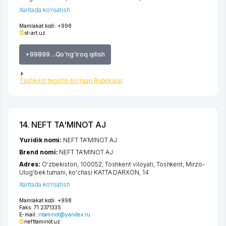
Xaritada ko'rsatish
Mamlakat kodi:
+998
st-art.uz
+99899 ...Qo'ng'iroq qilish
Tashkilot tegishli bo'lgan Rubrikalar
14. NEFT TA'MINOT AJ
Yuridik nomi:
NEFT TA'MINOT AJ
Brend nomi:
NEFT TA'MINOT AJ
Adres:
O'zbekiston, 100052,
Toshkent viloyati
,
Toshkent
,
Mirzo-
Ulug'bek tumani
,
ko'chasi KATTA DARXON
, 14
Xaritada ko'rsatish
Mamlakat kodi:
+998
Faks:
71 2371335
E-mail:
ntaminot@yandex.ru
nefttaminot.uz