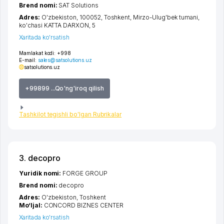
Brend nomi:
SAT Solutions
Adres:
O'zbekiston, 100052,
Toshkent
,
Mirzo-Ulug'bek tumani
,
ko'chasi KATTA DARXON
, 5
Xaritada ko'rsatish
Mamlakat kodi:
+998
E-mail:
sales@satsolutions.uz
satsolutions.uz
+99899 ...Qo'ng'iroq qilish
Tashkilot tegishli bo'lgan Rubrikalar
3. decopro
Yuridik nomi:
FORGE GROUP
Brend nomi:
decopro
Adres:
O'zbekiston,
Toshkent
Mo‘ljal:
CONCORD BIZNES CENTER
Xaritada ko'rsatish