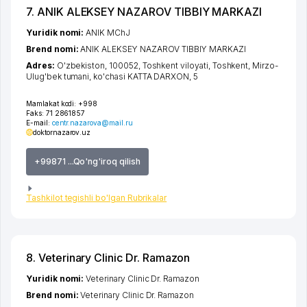
7. ANIK ALEKSEY NAZAROV TIBBIY MARKAZI
Yuridik nomi:
ANIK MChJ
Brend nomi:
ANIK ALEKSEY NAZAROV TIBBIY MARKAZI
Adres:
O'zbekiston, 100052,
Toshkent viloyati
,
Toshkent
,
Mirzo-
Ulug'bek tumani
,
ko'chasi KATTA DARXON
, 5
Mamlakat kodi:
+998
Faks:
71 2861857
E-mail:
centr.nazarova@mail.ru
doktornazarov.uz
+99871 ...Qo'ng'iroq qilish
Tashkilot tegishli bo'lgan Rubrikalar
8. Veterinary Clinic Dr. Ramazon
Yuridik nomi:
Veterinary Clinic Dr. Ramazon
Brend nomi:
Veterinary Clinic Dr. Ramazon