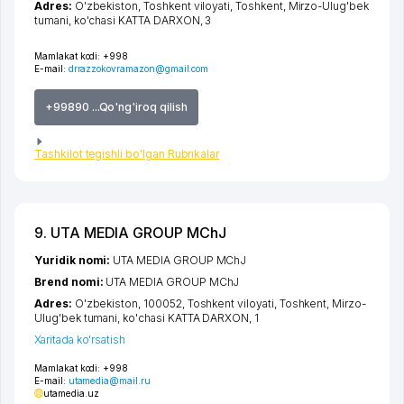
Adres:
O'zbekiston,
Toshkent viloyati
,
Toshkent
,
Mirzo-Ulug'bek
tumani
,
ko'chasi KATTA DARXON
, 3
Mamlakat kodi:
+998
E-mail:
drrazzokovramazon@gmail.com
+99890 ...Qo'ng'iroq qilish
Tashkilot tegishli bo'lgan Rubrikalar
9. UTA MEDIA GROUP MChJ
Yuridik nomi:
UTA MEDIA GROUP MChJ
Brend nomi:
UTA MEDIA GROUP MChJ
Adres:
O'zbekiston, 100052,
Toshkent viloyati
,
Toshkent
,
Mirzo-
Ulug'bek tumani
,
ko'chasi KATTA DARXON
, 1
Xaritada ko'rsatish
Mamlakat kodi:
+998
E-mail:
utamedia@mail.ru
utamedia.uz