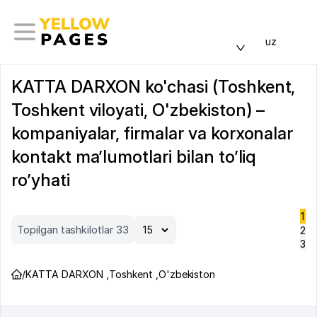
uz
KATTA DARXON ko'chasi (Toshkent,
Toshkent viloyati, O'zbekiston) –
kompaniyalar, firmalar va korxonalar
kontakt ma’lumotlari bilan to’liq
ro’yhati
1
Topilgan tashkilotlar 33
2
3
/
KATTA DARXON
,
Toshkent
,
O'zbekiston