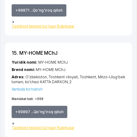
+99871 ...Qo'ng'iroq qilish
Tashkilot tegishli bo'lgan Rubrikalar
15. MY-HOME MChJ
Yuridik nomi:
MY-HOME MChJ
Brend nomi:
MY-HOME MChJ
Adres:
O'zbekiston,
Toshkent viloyati
,
Toshkent
,
Mirzo-Ulug'bek
tumani
,
ko'chasi KATTA DARXON
, 2
Xaritada ko'rsatish
Mamlakat kodi:
+998
+99897 ...Qo'ng'iroq qilish
Tashkilot tegishli bo'lgan Rubrikalar