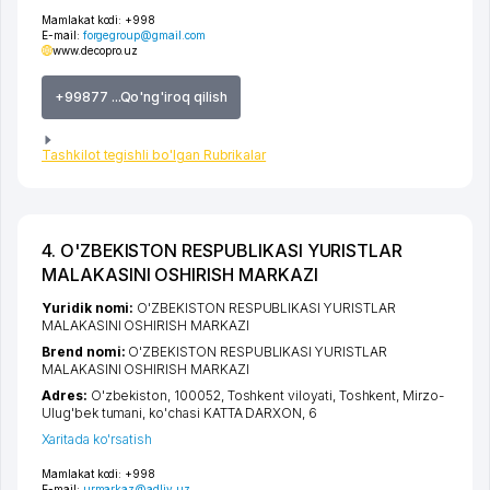
Mamlakat kodi:
+998
E-mail:
forgegroup@gmail.com
www.decopro.uz
+99877 ...Qo'ng'iroq qilish
Tashkilot tegishli bo'lgan Rubrikalar
4. O'ZBEKISTON RESPUBLIKASI YURISTLAR
MALAKASINI OSHIRISH MARKAZI
Yuridik nomi:
O'ZBEKISTON RESPUBLIKASI YURISTLAR
MALAKASINI OSHIRISH MARKAZI
Brend nomi:
O'ZBEKISTON RESPUBLIKASI YURISTLAR
MALAKASINI OSHIRISH MARKAZI
Adres:
O'zbekiston, 100052,
Toshkent viloyati
,
Toshkent
,
Mirzo-
Ulug'bek tumani
,
ko'chasi KATTA DARXON
, 6
Xaritada ko'rsatish
Mamlakat kodi:
+998
E-mail:
urmarkaz@adliy.uz