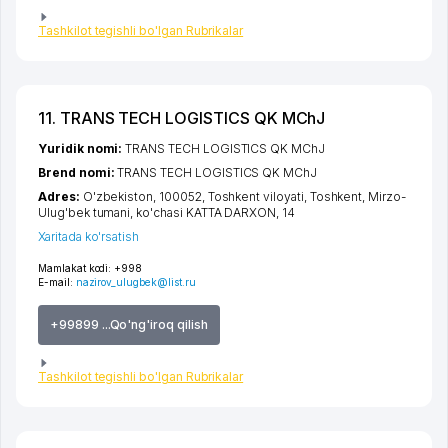
Tashkilot tegishli bo'lgan Rubrikalar
11. TRANS TECH LOGISTICS QK MChJ
Yuridik nomi:
TRANS TECH LOGISTICS QK MChJ
Brend nomi:
TRANS TECH LOGISTICS QK MChJ
Adres:
O'zbekiston, 100052,
Toshkent viloyati
,
Toshkent
,
Mirzo-
Ulug'bek tumani
,
ko'chasi KATTA DARXON
, 14
Xaritada ko'rsatish
Mamlakat kodi:
+998
E-mail:
nazirov_ulugbek@list.ru
+99899 ...Qo'ng'iroq qilish
Tashkilot tegishli bo'lgan Rubrikalar