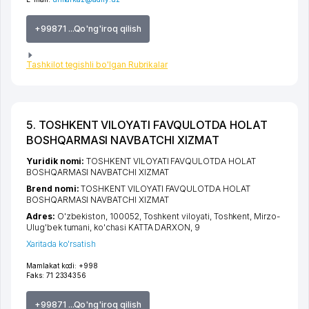
+99871 ...Qo'ng'iroq qilish
Tashkilot tegishli bo'lgan Rubrikalar
5. TOSHKENT VILOYATI FAVQULOTDA HOLAT
BOSHQARMASI NAVBATCHI XIZMAT
Yuridik nomi:
TOSHKENT VILOYATI FAVQULOTDA HOLAT
BOSHQARMASI NAVBATCHI XIZMAT
Brend nomi:
TOSHKENT VILOYATI FAVQULOTDA HOLAT
BOSHQARMASI NAVBATCHI XIZMAT
Adres:
O'zbekiston, 100052,
Toshkent viloyati
,
Toshkent
,
Mirzo-
Ulug'bek tumani
,
ko'chasi KATTA DARXON
, 9
Xaritada ko'rsatish
Mamlakat kodi:
+998
Faks:
71 2334356
+99871 ...Qo'ng'iroq qilish