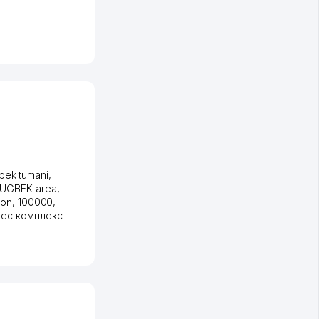
bek tumani
,
LUGBEK area,
on, 100000,
нес комплекс