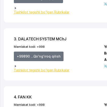
X
Tashkilot tegishli bo'lgan Rubrikalar
3. DALATECH SYSTEM MChJ
Mamlakat kodi:
+998
Y
B
+99890 ...Qo'ng'iroq qilish
A
X
Tashkilot tegishli bo'lgan Rubrikalar
4. FAN KK
Mamlakat kodi:
+998
Y