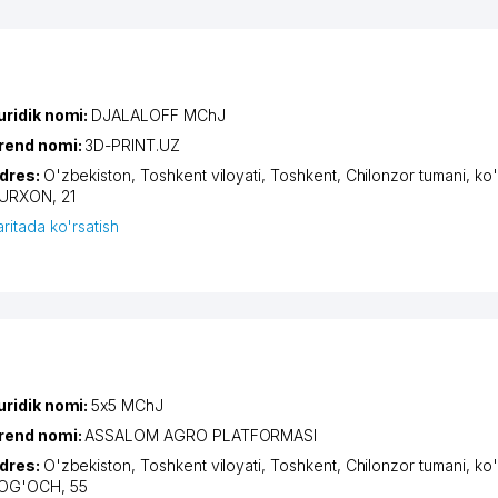
uridik nomi:
DJALALOFF MChJ
rend nomi:
3D-PRINT.UZ
dres:
O'zbekiston,
Toshkent viloyati
,
Toshkent
,
Chilonzor tumani
,
ko'
URXON
, 21
aritada ko'rsatish
uridik nomi:
5х5 MChJ
rend nomi:
ASSALOM AGRO PLATFORMASI
dres:
O'zbekiston,
Toshkent viloyati
,
Toshkent
,
Chilonzor tumani
,
ko
OG'OCH
, 55