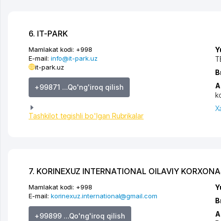
6. IT-PARK
Mamlakat kodi:
+998
Y
E-mail:
info@it-park.uz
T
it-park.uz
B
A
+99871 ...Qo'ng'iroq qilish
k
X
Tashkilot tegishli bo'lgan Rubrikalar
7. KORINEXUZ INTERNATIONAL OILAVIY KORXONA
Mamlakat kodi:
+998
Y
E-mail:
korinexuz.international@gmail.com
B
A
+99899 ...Qo'ng'iroq qilish