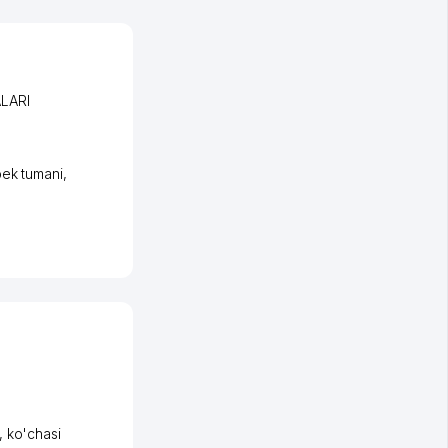
LARI
ek tumani
,
,
ko'chasi