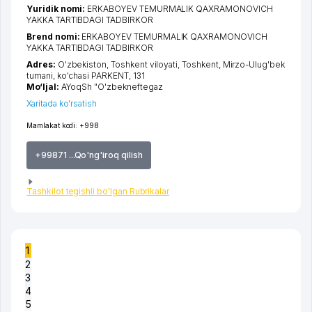
Yuridik nomi:
ERKABOYEV TEMURMALIK QAXRAMONOVICH
YAKKA TARTIBDAGI TADBIRKOR
Brend nomi:
ERKABOYEV TEMURMALIK QAXRAMONOVICH
YAKKA TARTIBDAGI TADBIRKOR
Adres:
O'zbekiston,
Toshkent viloyati
,
Toshkent
,
Mirzo-Ulug'bek
tumani
,
ko'chasi PARKENT
, 131
Mo‘ljal:
AYoqSh "O'zbekneftegaz
Xaritada ko'rsatish
Mamlakat kodi:
+998
+99871 ...Qo'ng'iroq qilish
Tashkilot tegishli bo'lgan Rubrikalar
1
2
3
4
5