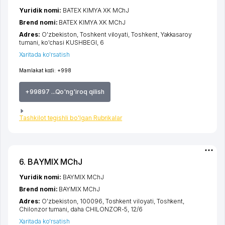
Yuridik nomi:
BATEX KIMYA XK MChJ
Brend nomi:
BATEX KIMYA XK MChJ
Adres:
O'zbekiston,
Toshkent viloyati
,
Toshkent
,
Yakkasaroy
tumani
,
ko'chasi KUSHBEGI
, 6
Xaritada ko'rsatish
Mamlakat kodi:
+998
+99897 ...Qo'ng'iroq qilish
Tashkilot tegishli bo'lgan Rubrikalar
6. BAYMIX MChJ
Yuridik nomi:
BAYMIX MChJ
Brend nomi:
BAYMIX MChJ
Adres:
O'zbekiston, 100096,
Toshkent viloyati
,
Toshkent
,
Chilonzor tumani
,
daha CHILONZOR-5
, 12/6
Xaritada ko'rsatish