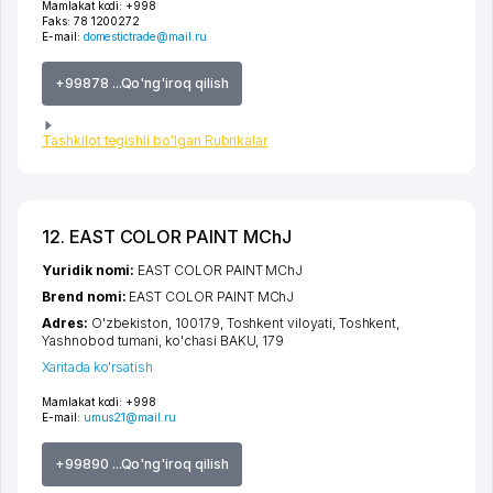
Mamlakat kodi:
+998
Faks:
78 1200272
E-mail:
domestictrade@mail.ru
+99878 ...Qo'ng'iroq qilish
Tashkilot tegishli bo'lgan Rubrikalar
12. EAST COLOR PAINT MChJ
Yuridik nomi:
EAST COLOR PAINT MChJ
Brend nomi:
EAST COLOR PAINT MChJ
Adres:
O'zbekiston, 100179,
Toshkent viloyati
,
Toshkent
,
Yashnobod tumani
,
ko'chasi BAKU
, 179
Xaritada ko'rsatish
Mamlakat kodi:
+998
E-mail:
umus21@mail.ru
+99890 ...Qo'ng'iroq qilish