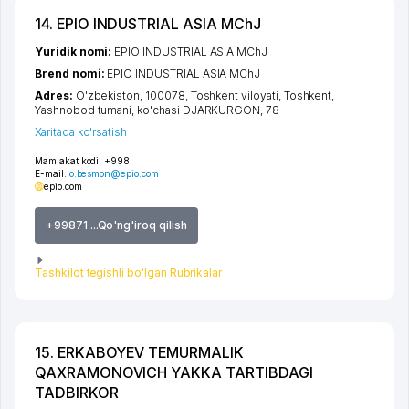
14. EPIO INDUSTRIAL ASIA MChJ
Yuridik nomi:
EPIO INDUSTRIAL ASIA MChJ
Brend nomi:
EPIO INDUSTRIAL ASIA MChJ
Adres:
O'zbekiston, 100078,
Toshkent viloyati
,
Toshkent
,
Yashnobod tumani
,
ko'chasi DJARKURGON
, 78
Xaritada ko'rsatish
Mamlakat kodi:
+998
E-mail:
o.besmon@epio.com
epio.com
+99871 ...Qo'ng'iroq qilish
Tashkilot tegishli bo'lgan Rubrikalar
15. ERKABOYEV TEMURMALIK
QAXRAMONOVICH YAKKA TARTIBDAGI
TADBIRKOR