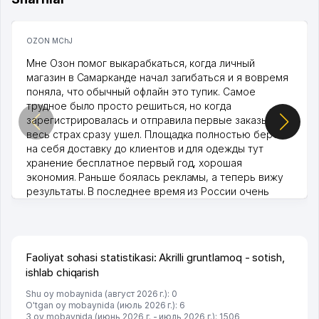
OZON MChJ
Мне Озон помог выкарабкаться, когда личный
магазин в Самарканде начал загибаться и я вовремя
поняла, что обычный офлайн это тупик. Самое
трудное было просто решиться, но когда
зарегистрировалась и отправила первые заказы,
весь страх сразу ушел. Площадка полностью берет
на себя доставку до клиентов и для одежды тут
хранение бесплатное первый год, хорошая
экономия. Раньше боялась рекламы, а теперь вижу
результаты. В последнее время из России очень
много заказывают, а вначале только по Узбекистану
брали, но вяло. Удалось раскрутиться, дальше
развиваюсь потихоньку😊
Hamida 03.08.2026 12:45:39
Faoliyat sohasi statistikasi: Akrilli gruntlamoq - sotish,
ishlab chiqarish
Shu oy mobaynida (август 2026 г.): 0
O'tgan oy mobaynida (июль 2026 г.): 6
3 oy mobaynida (июнь 2026 г. - июль 2026 г.): 1506