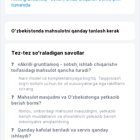
tumanida
Oʻzbekistonda mahsulotni qanday tanlash kerak
Tez-tez so'raladigan savollar
❓
«Akrilli gruntlamoq - sotish, ishlab chiqarish»
toifasidagi mahsulot qancha turadi?
Narx model va komplektatsiyaga bog‘liq. Taqqoslash
to‘g‘ri bo‘lishi uchun bir xil xususiyatlarga ega takliflarni
so‘rang.
❓
Mahsulot mavjudmi va Oʻzbekistonga yetkazib
berish bormi?
Iltimos, ombordagi mahsulot mavjudligini, yetkazib
berish muddatlarini va shoshilinch yetkazib berish
imkoniyatini aniqlashtiring.
❓
Qanday kafolat beriladi va servis qanday
ishlaydi?