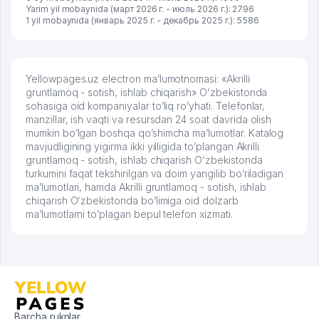
Yarim yil mobaynida (март 2026 г. - июль 2026 г.): 2796
1 yil mobaynida (январь 2025 г. - декабрь 2025 г.): 5586
Yellowpages.uz electron ma’lumotnomasi: «Akrilli
gruntlamoq - sotish, ishlab chiqarish» Oʻzbekistonda
sohasiga oid kompaniyalar to’liq ro’yhati. Telefonlar,
manzillar, ish vaqti va resursdan 24 soat davrida olish
mumkin bo’lgan boshqa qo’shimcha ma’lumotlar. Katalog
mavjudligining yigirma ikki yilligida to’plangan Akrilli
gruntlamoq - sotish, ishlab chiqarish Oʻzbekistonda
turkumini faqat tekshirilgan va doim yangilib bo’riladigan
ma’lumotlari, hamda Akrilli gruntlamoq - sotish, ishlab
chiqarish Oʻzbekistonda bo’limiga oid dolzarb
ma’lumotlarni to’plagan bepul telefon xizmati.
Barcha ruknlar