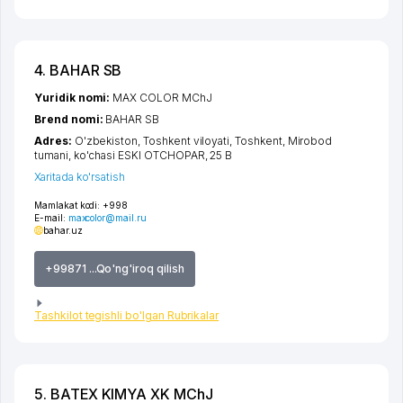
4. BAHAR SB
Yuridik nomi:
MAX COLOR MChJ
Brend nomi:
BAHAR SB
Adres:
O'zbekiston,
Toshkent viloyati
,
Toshkent
,
Mirobod
tumani
,
ko'chasi ESKI OTCHOPAR
, 25 B
Xaritada ko'rsatish
Mamlakat kodi:
+998
E-mail:
maxcolor@mail.ru
bahar.uz
+99871 ...Qo'ng'iroq qilish
Tashkilot tegishli bo'lgan Rubrikalar
5. BATEX KIMYA XK MChJ