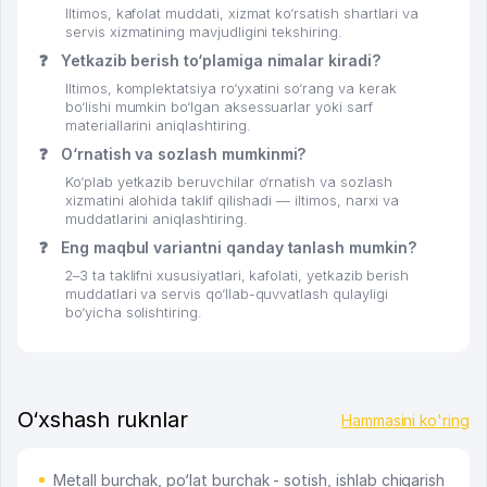
Iltimos, kafolat muddati, xizmat ko‘rsatish shartlari va
servis xizmatining mavjudligini tekshiring.
❓
Yetkazib berish to‘plamiga nimalar kiradi?
Iltimos, komplektatsiya ro‘yxatini so‘rang va kerak
bo‘lishi mumkin bo‘lgan aksessuarlar yoki sarf
materiallarini aniqlashtiring.
❓
O‘rnatish va sozlash mumkinmi?
Ko‘plab yetkazib beruvchilar o‘rnatish va sozlash
xizmatini alohida taklif qilishadi — iltimos, narxi va
muddatlarini aniqlashtiring.
❓
Eng maqbul variantni qanday tanlash mumkin?
2–3 ta taklifni xususiyatlari, kafolati, yetkazib berish
muddatlari va servis qo‘llab-quvvatlash qulayligi
bo‘yicha solishtiring.
O‘xshash ruknlar
Hammasini ko'ring
Metall burchak, po‘lat burchak - sotish, ishlab chiqarish