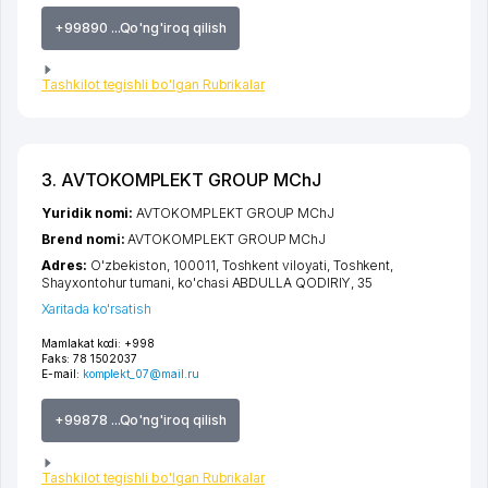
+99890 ...Qo'ng'iroq qilish
Tashkilot tegishli bo'lgan Rubrikalar
3. AVTOKOMPLEKT GROUP MChJ
Yuridik nomi:
AVTOKOMPLEKT GROUP MChJ
Brend nomi:
AVTOKOMPLEKT GROUP MChJ
Adres:
O'zbekiston, 100011,
Toshkent viloyati
,
Toshkent
,
Shayxontohur tumani
,
ko'chasi ABDULLA QODIRIY
, 35
Xaritada ko'rsatish
Mamlakat kodi:
+998
Faks:
78 1502037
E-mail:
komplekt_07@mail.ru
+99878 ...Qo'ng'iroq qilish
Tashkilot tegishli bo'lgan Rubrikalar