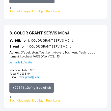
Tashkilot tegishli bo'lgan Rubrikalar
8. COLOR GRANT SERVIS MChJ
Yuridik nomi:
COLOR GRANT SERVIS MChJ
Brend nomi:
COLOR GRANT SERVIS MChJ
Adres:
O'zbekiston,
Toshkent viloyati
,
Toshkent
,
Yashnobod
tumani
,
ko'chasi FARGONA YO'LI
, 15
Xaritada ko'rsatish
Mamlakat kodi:
+998
Faks:
71 2936144
E-mail:
color_grant@mail.ru
+99871 ...Qo'ng'iroq qilish
Tashkilot tegishli bo'lgan Rubrikalar