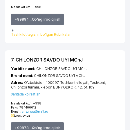
Mamlakat kodi:
+998
+99894 ...Qo'ng'iroq qilish
Tashkilot tegishli bo'lgan Rubrikalar
7. CHILONZOR SAVDO UYI MChJ
Yuridik nomi:
CHILONZOR SAVDO UYI MChJ
Brend nomi:
CHILONZOR SAVDO UYI MChJ
Adres:
O'zbekiston, 100097,
Toshkent viloyati
,
Toshkent
,
Chilonzor tumani
,
xiеbon BUNYODKOR
, 42, of. 109
Xaritada ko'rsatish
Mamlakat kodi:
+998
Faks:
78 1400012
E-mail:
chsu.torg@mail.ru
torgstroy.uz
+99878 ...Qo'ng'iroq qilish