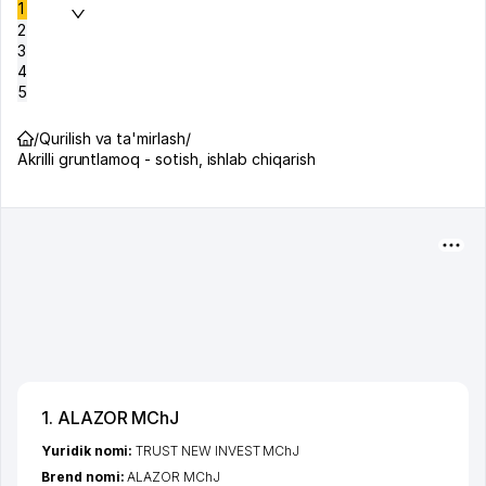
1
2
3
4
5
/
Qurilish va ta'mirlash
/
Akrilli gruntlamoq - sotish, ishlab chiqarish
1. ALAZOR MChJ
Yuridik nomi:
TRUST NEW INVEST MChJ
Brend nomi:
ALAZOR MChJ