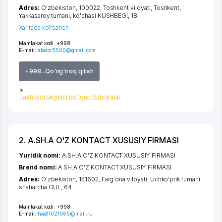
Adres:
O'zbekiston, 100022,
Toshkent viloyati
,
Toshkent
,
Yakkasaroy tumani
,
ko'chasi KUSHBEGI
, 18
Xaritada ko'rsatish
Mamlakat kodi:
+998
E-mail:
alazor5500@gmail.com
+998...Qo'ng'iroq qilish
Tashkilot tegishli bo'lgan Rubrikalar
2. A.SH.A O'Z KONTACT XUSUSIY FIRMASI
Yuridik nomi:
A.SH.A O'Z KONTACT XUSUSIY FIRMASI
Brend nomi:
A.SH.A O'Z KONTACT XUSUSIY FIRMASI
Adres:
O'zbekiston, 151602,
Farg'ona viloyati
,
Uchko'prik tumani
,
shaharcha GUL
, 64
Mamlakat kodi:
+998
E-mail:
haa11021965@mail.ru