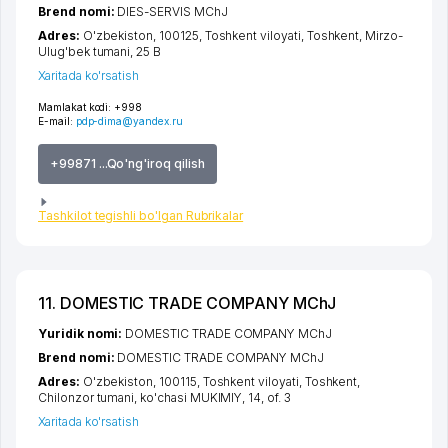
Brend nomi:
DIES-SERVIS MChJ
Adres:
O'zbekiston, 100125,
Toshkent viloyati
,
Toshkent
,
Mirzo-
Ulug'bek tumani
, 25 B
Xaritada ko'rsatish
Mamlakat kodi:
+998
E-mail:
pdp-dima@yandex.ru
+99871 ...Qo'ng'iroq qilish
Tashkilot tegishli bo'lgan Rubrikalar
11. DOMESTIC TRADE COMPANY MChJ
Yuridik nomi:
DOMESTIC TRADE COMPANY MChJ
Brend nomi:
DOMESTIC TRADE COMPANY MChJ
Adres:
O'zbekiston, 100115,
Toshkent viloyati
,
Toshkent
,
Chilonzor tumani
,
ko'chasi MUKIMIY
, 14, of. 3
Xaritada ko'rsatish