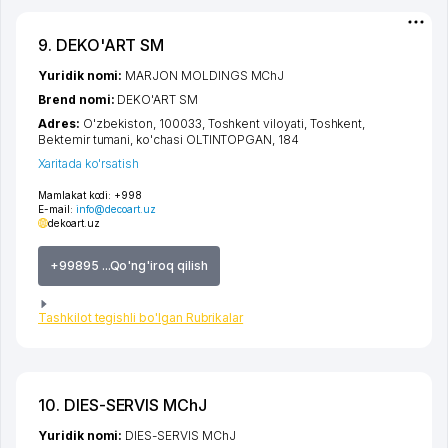
9. DEKO'ART SM
Yuridik nomi:
MARJON MOLDINGS MChJ
Brend nomi:
DEKO'ART SM
Adres:
O'zbekiston, 100033,
Toshkent viloyati
,
Toshkent
,
Bektemir tumani
,
ko'chasi OLTINTOPGAN
, 184
Xaritada ko'rsatish
Mamlakat kodi:
+998
E-mail:
info@decoart.uz
dekoart.uz
+99895 ...Qo'ng'iroq qilish
Tashkilot tegishli bo'lgan Rubrikalar
10. DIES-SERVIS MChJ
Yuridik nomi:
DIES-SERVIS MChJ