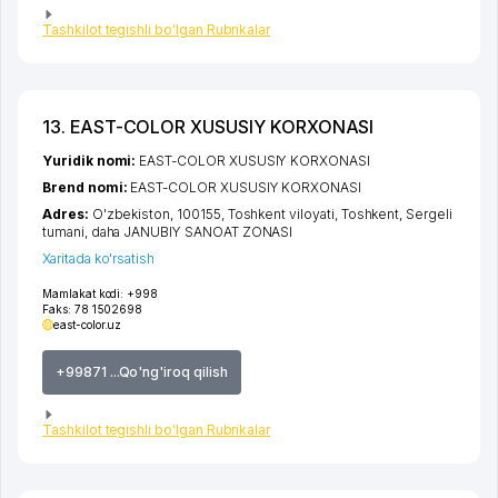
Tashkilot tegishli bo'lgan Rubrikalar
13. EAST-COLOR XUSUSIY KORXONASI
Yuridik nomi:
EAST-COLOR XUSUSIY KORXONASI
Brend nomi:
EAST-COLOR XUSUSIY KORXONASI
Adres:
O'zbekiston, 100155,
Toshkent viloyati
,
Toshkent
,
Sergeli
tumani
,
daha JANUBIY SANOAT ZONASI
Xaritada ko'rsatish
Mamlakat kodi:
+998
Faks:
78 1502698
east-color.uz
+99871 ...Qo'ng'iroq qilish
Tashkilot tegishli bo'lgan Rubrikalar