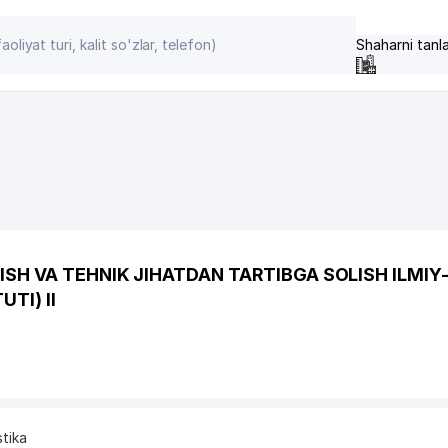
Shaharni tanl
SH VA TEHNIK JIHATDAN TARTIBGA SOLISH ILMIY
TI) II
stika