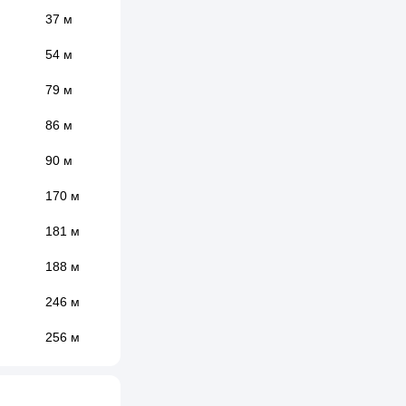
37 м
54 м
79 м
86 м
90 м
170 м
181 м
188 м
246 м
256 м
287 м