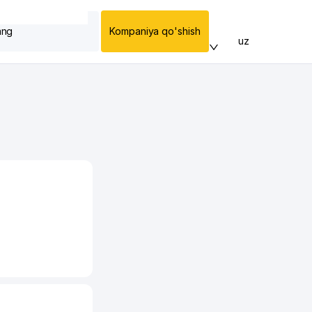
ang
Kompaniya qo'shish
uz
-