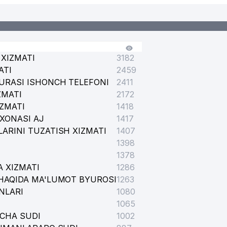
XIZMATI
3182
ATI
2459
URASI ISHONCH TELEFONI
2411
ZMATI
2172
IZMATI
1418
XONASI AJ
1417
ARINI TUZATISH XIZMATI
1407
1398
1378
 XIZMATI
1286
HAQIDA MA'LUMOT BYUROSI
1263
NLARI
1080
1065
ICHA SUDI
1002