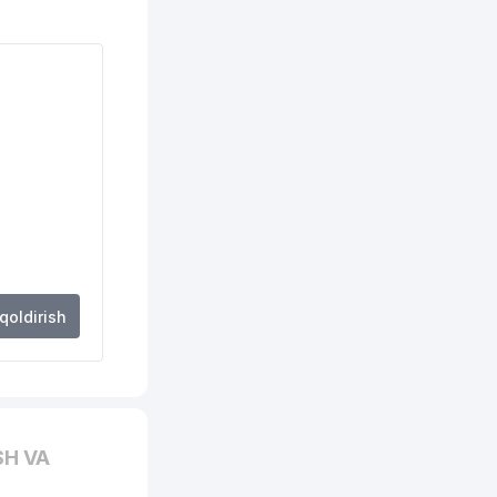
306 м
338 м
348 м
352 м
366 м
367 м
370 м
371 м
 qoldirish
375 м
377 м
386 м
SH VA
392 м
)