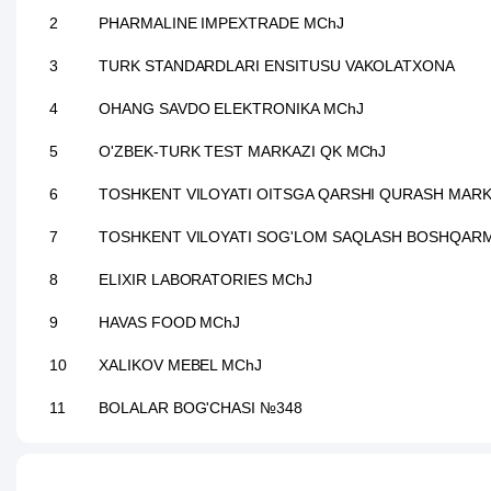
2
PHARMALINE IMPEXTRADE MChJ
3
TURK STANDARDLARI ENSITUSU VAKOLATXONA
4
OHANG SAVDO ELEKTRONIKA MChJ
5
O'ZBEK-TURK TEST MARKAZI QK MChJ
6
TOSHKENT VILOYATI OITSGA QARSHI QURASH MARK
7
TOSHKENT VILOYATI SOG'LOM SAQLASH BOSHQAR
8
ELIXIR LABORATORIES MChJ
9
HAVAS FOOD MChJ
10
XALIKOV MEBEL MChJ
11
BOLALAR BOG'CHASI №348
12
SALAR BARAKA MChJ