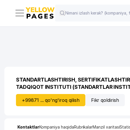
STANDARTLASHTIRISH, SERTIFIKATLASHTIRI
TADQIQOT INSTITUTI (STANDARTLAR INSTITU
+99871 ... qo'ng'iroq qilish
Fikr qoldirish
Kontaktlar
Kompaniya haqida
Rubrikalar
Manzil xaritasi
Stati