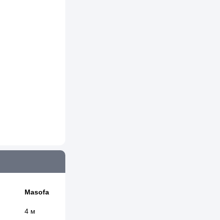
Masofa
4 м