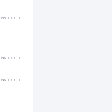
397 м
399 м
NSTITUTI) II
400 м
402 м
404 м
404 м
NSTITUTI) II
409 м
409 м
NSTITUTI) II
409 м
423 м
427 м