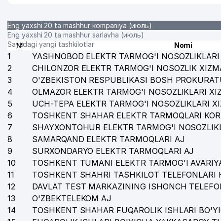
36
PAYVANDLASH TEXNOLOGIYALAR MARKAZI MChJ
37
STROPLIFTSERVIS MChJ
Eng yaxshi 20 ta mashhur kompaniya (июль)
Eng yaxshi 20 ta mashhur sarlavha (июль)
38
KAMALAK-ABM MChJ
Saytdagi yangi tashkilotlar
№
Nomi
1
YASHNOBOD ELEKTR TARMOG'I NOSOZLIKLARI 
39
FORS TECHNO MChJ
2
CHILONZOR ELEKTR TARMOG'I NOSOZLIK XIZM
40
PIRAMIDA BIZNES QURILISH MChJ
3
O'ZBEKISTON RESPUBLIKASI BOSH PROKURAT
4
OLMAZOR ELEKTR TARMOG'I NOSOZLIKLARI XI
41
MAXSUS TEXNO SANOAT MChJ
5
UCH-TEPA ELEKTR TARMOG'I NOSOZLIKLARI X
6
TOSHKENT SHAHAR ELEKTR TARMOQLARI KOR
42
SABROMA CONSULT MChJ
7
SHAYXONTOHUR ELEKTR TARMOG'I NOSOZLIKL
43
YUSHEN PLASTIC MChJ
8
SAMARQAND ELEKTR TARMOQLARI AJ
9
SURXONDARYO ELEKTR TARMOQLARI AJ
44
A-YANGI VATAN MChJ
10
TOSHKENT TUMANI ELEKTR TARMOG'I AVARIYA
11
TOSHKENT SHAHRI TASHKILOT TELEFONLARI 
45
EURASIA INTER TRADE XUSUSIY KORXONASI
12
DAVLAT TEST MARKAZINING ISHONCH TELEFO
46
QARNOQ INSHOAT SERVIS MChJ
13
O'ZBEKTELEKOM AJ
14
TOSHKENT SHAHAR FUQAROLIK ISHLARI BO'Y
47
INTERLEX LAW FIRM ADVOKATLIK FIRMASI