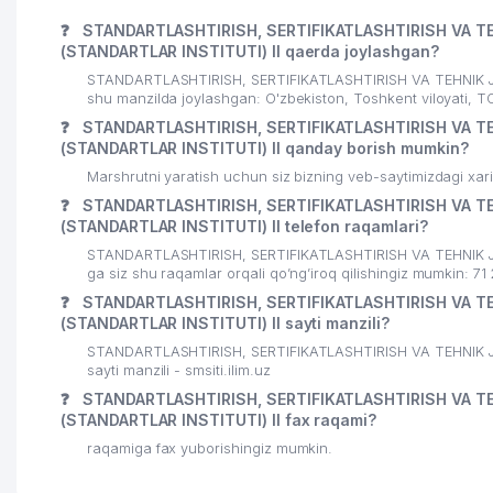
25
CLEVER UNIVERSAL MASTERS XUSUSIY KORXONASI
❓
STANDARTLASHTIRISH, SERTIFIKATLASHTIRISH VA TE
(STANDARTLAR INSTITUTI) II qaerda joylashgan?
26
USMANOVA F.A. YAKKA TARTIBDAGI TADBIRKOR
STANDARTLASHTIRISH, SERTIFIKATLASHTIRISH VA TEHNIK J
shu manzilda joylashgan: O'zbekiston, Toshkent viloyati
27
DINAMIC DELIVERY MChJ
❓
STANDARTLASHTIRISH, SERTIFIKATLASHTIRISH VA TE
(STANDARTLAR INSTITUTI) II qanday borish mumkin?
28
FUTURE STARS SOCCER MChJ
Marshrutni yaratish uchun siz bizning veb-saytimizdagi xa
29
MEDIK-AS CHEMICAL GROUP MChJ
❓
STANDARTLASHTIRISH, SERTIFIKATLASHTIRISH VA TE
(STANDARTLAR INSTITUTI) II telefon raqamlari?
30
NANOCOM MChJ
STANDARTLASHTIRISH, SERTIFIKATLASHTIRISH VA TEHNIK J
ga siz shu raqamlar orqali qo’ng’iroq qilishingiz mumkin: 7
31
DORI-DARMON DORIXONA №18 AK
❓
STANDARTLASHTIRISH, SERTIFIKATLASHTIRISH VA TE
(STANDARTLAR INSTITUTI) II sayti manzili?
32
KANS ART SALES MChJ
STANDARTLASHTIRISH, SERTIFIKATLASHTIRISH VA TEHNIK J
33
STRONG EDIFICE MChJ
sayti manzili - smsiti.ilim.uz
❓
STANDARTLASHTIRISH, SERTIFIKATLASHTIRISH VA TE
34
UMUMIY O'RTA TA'LIM MAKTABI № 26
(STANDARTLAR INSTITUTI) II fax raqami?
raqamiga fax yuborishingiz mumkin.
35
INTEK MChJ