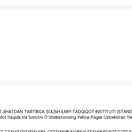
K JIHATDAN TARTIBGA SOLISH ILMIY-TADQIQOT INSTITUTI (STAN
shkilot haqida ma'lumotni O'zbekistonning Yellow Pages Uzbekistan Y
Т СТАНДАРТИЗАЦИИ, СЕРТИФИКАЦИИ И ТЕХНИЧЕСКОГО РЕГ