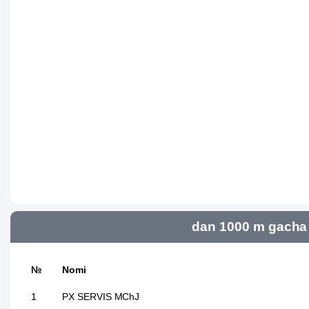
dan 1000 m gacha 
№
Nomi
1
PX SERVIS MChJ