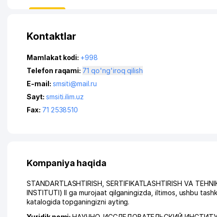
Kontaktlar
Mamlakat kodi:
+998
Telefon raqami:
71 qo'ng'iroq qilish
E-mail:
smsiti@mail.ru
Sayt:
smsiti.ilim.uz
Fax:
71 2538510
Kompaniya haqida
STANDARTLASHTIRISH, SERTIFIKATLASHTIRISH VA TEHNI
INSTITUTI) II ga murojaat qilganingizda, iltimos, ushbu ta
katalogida topganingizni ayting.
Yuridik nomi:
НАУЧНО-ИССЛЕДОВАТЕЛЬСКИЙ ИНСТИТУ