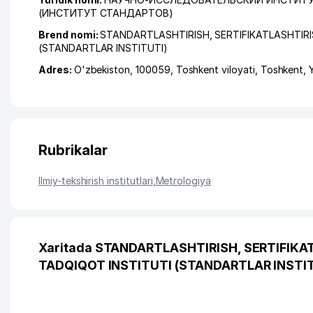
(ИНСТИТУТ СТАНДАРТОВ)
Brend nomi:
STANDARTLASHTIRISH, SERTIFIKATLASHTIRI
(STANDARTLAR INSTITUTI)
Adres:
O'zbekiston, 100059,
Toshkent viloyati
,
Toshkent
,
Rubrikalar
Ilmiy-tekshirish institutlari
,
Metrologiya
Xaritada STANDARTLASHTIRISH, SERTIFIKA
TADQIQOT INSTITUTI (STANDARTLAR INSTITUT