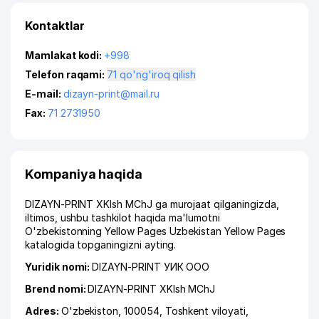
Kontaktlar
Mamlakat kodi:
+998
Telefon raqami:
71 qo'ng'iroq qilish
E-mail:
dizayn-print@mail.ru
Fax:
71 2731950
Kompaniya haqida
DIZAYN-PRINT XKIsh MChJ ga murojaat qilganingizda,
iltimos, ushbu tashkilot haqida ma'lumotni
O'zbekistonning Yellow Pages Uzbekistan Yellow Pages
katalogida topganingizni ayting.
Yuridik nomi:
DIZAYN-PRINT УИК ООО
Brend nomi:
DIZAYN-PRINT XKIsh MChJ
Adres:
O'zbekiston, 100054,
Toshkent viloyati
,