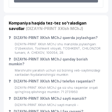
Kompaniya haqida tez-tez so'raladigan
savollar
(DIZAYN-PRINT XKIsh MChJ)
❓
DIZAYN-PRINT XKIsh MChJ qaerda joylashgan?
DIZAYN-PRINT XKIsh MChJ shu manzilda joylashgan:
O'zbekiston, Toshkent viloyati, TOSHKENT, CHILONZOR
tumani, A. CHEXOV, 100054, 28.
❓
DIZAYN-PRINT XKIsh MChJ qanday borish
mumkin?
Marshrutni yaratish uchun siz bizning veb-saytimizdagi
xaritadan foydalanishingiz mumkin
❓
DIZAYN-PRINT XKIsh MChJ telefon raqamlari?
DIZAYN-PRINT XKIsh MChJ ga siz shu raqamlar orqali
qo’ng’iroq qilishingiz mumkin: 71 2731950
❓
DIZAYN-PRINT XKIsh MChJ sayti manzili?
DIZAYN-PRINT XKIsh MChJ sayti manzili -
❓
DIZAYN-PRINT XKIsh MChJ fax raqami?