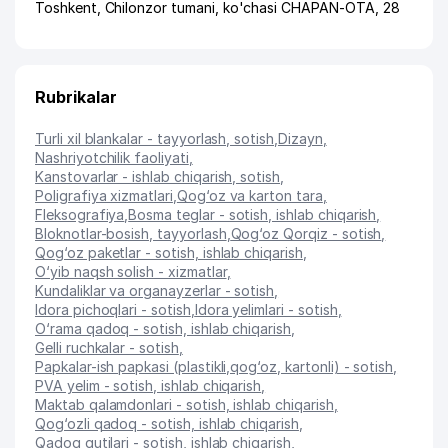
Toshkent
,
Chilonzor tumani
,
ko'chasi CHAPAN-OTA
, 28
Rubrikalar
Turli xil blankalar - tayyorlash, sotish
,
Dizayn
,
Nashriyotchilik faoliyati
,
Kanstovarlar - ishlab chiqarish, sotish
,
Poligrafiya xizmatlari
,
Qog‘oz va karton tara
,
Fleksografiya
,
Bosma teglar - sotish, ishlab chiqarish
,
Bloknotlar-bosish, tayyorlash
,
Qog‘oz Qorqiz - sotish
,
Qog‘oz paketlar - sotish, ishlab chiqarish
,
O‘yib naqsh solish - xizmatlar
,
Kundaliklar va organayzerlar - sotish
,
Idora pichoqlari - sotish
,
Idora yelimlari - sotish
,
O‘rama qadoq - sotish, ishlab chiqarish
,
Gelli ruchkalar - sotish
,
Papkalar-ish papkasi (plastikli,qog‘oz, kartonli) - sotish
,
PVA yelim - sotish, ishlab chiqarish
,
Maktab qalamdonlari - sotish, ishlab chiqarish
,
Qog‘ozli qadoq - sotish, ishlab chiqarish
,
Qadoq qutilari - sotish, ishlab chiqarish
,