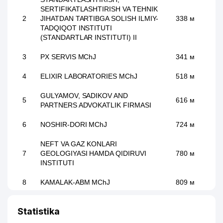
SERTIFIKATLASHTIRISH VA TEHNIK
2
JIHATDAN TARTIBGA SOLISH ILMIY-
338 м
TADQIQOT INSTITUTI
(STANDARTLAR INSTITUTI) II
3
PX SERVIS MChJ
341 м
4
ELIXIR LABORATORIES MChJ
518 м
GULYAMOV, SADIKOV AND
5
616 м
PARTNERS ADVOKATLIK FIRMASI
6
NOSHIR-DORI MChJ
724 м
NEFT VA GAZ KONLARI
7
GEOLOGIYASI HAMDA QIDIRUVI
780 м
INSTITUTI
8
KAMALAK-ABM MChJ
809 м
9
A-YANGI VATAN MChJ
814 м
Statistika
10
BURAN-SAVDO XUSUSIY KORXONASI
818 м