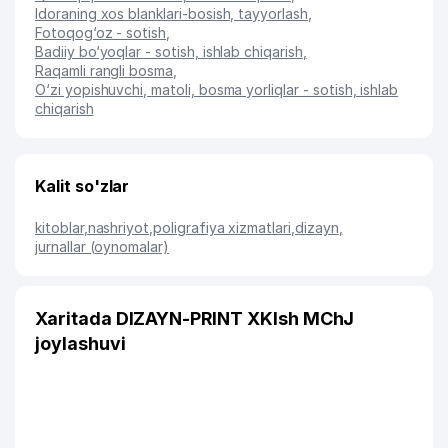
Idoraning xos blanklari-bosish, tayyorlash
,
Fotoqog‘oz - sotish
,
Badiiy bo‘yoqlar - sotish, ishlab chiqarish
,
Raqamli rangli bosma
,
O‘zi yopishuvchi, matoli, bosma yorliqlar - sotish, ishlab
chiqarish
Kalit so'zlar
kitoblar
,
nashriyot
,
poligrafiya xizmatlari
,
dizayn
,
jurnallar (oynomalar)
Xaritada DIZAYN-PRINT XKIsh MChJ
joylashuvi