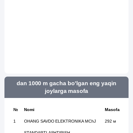
dan 1000 m gacha bo'lgan eng yaqin
joylarga masofa
№
Nomi
Masofa
1
OHANG SAVDO ELEKTRONIKA MChJ
292 м
STANDARTLASHTIRISH,