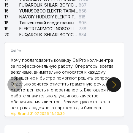
15
FUQAROLIK ISHLARI BO'YICHA YAKKASAROY TUMANLARARO SUDI
887
16
YUNUSOBOD ELEKTR TARMOG'I NOSOZLIKLARI XIZMATI
858
17
NAVOIY HUDUDIY ELEKTR TARMOQLARI KORXONASI AJ
818
18
Ташкентский следственный изолятор
805
19
ELEKTRTARMOG'I NOSOZLIKLARINI TO'ZATISH SERGELI XIZMATI
738
20
FUQAROLIK ISHLARI BO'YICHA UCH-TEPA TUMANI SUDI
634
CallPro
Хочу поблагодарить команду CallPro колл-центра
за профессиональную работу. Операторы всегда
вежливые, внимательно относятся к каждому
обращению и быстро помогают решить вопросы.
Отдельно хочется отметить грамотную речь,
ответственность и оперативность. Благодаря их
работе значительно улучшилось качество
обслуживания клиентов. Рекомендую этот колл-
центр как надежного партнера для бизнеса.
Vip Brand 31.07.2026 11:43:39