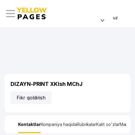
uz
DIZAYN-PRINT XKIsh MChJ
Fikr qoldirish
Kontaktlar
Kompaniya haqida
Rubrikalar
Kalit so'zlar
Manzil x