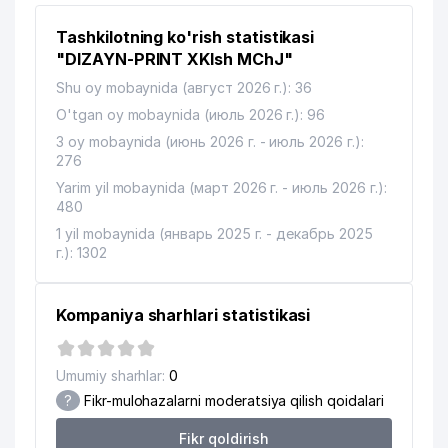
11
Tashkilotning ko'rish statistikasi
KELAJAK MAISHIY TEXNIKASI MChJ
844 м
"DIZAYN-PRINT XKIsh MChJ"
12
GAS SMART GROUP MChJ
862 м
Shu oy mobaynida (август 2026 г.): 36
13
AL-HOSILOT MChJ
871 м
O'tgan oy mobaynida (июль 2026 г.): 96
3 oy mobaynida (июнь 2026 г. - июль 2026 г.):
MAKSUDOVA M.S. YAKKA TARTIBDAGI
276
14
893 м
TADBIRKOR
Yarim yil mobaynida (март 2026 г. - июль 2026 г.):
480
15
KIMALINE MChJ
911 м
1 yil mobaynida (январь 2025 г. - декабрь 2025
16
MANNEL ZIYO MChJ
919 м
г.): 1302
Kompaniya sharhlari statistikasi
Umumiy sharhlar:
0
?
Fikr-mulohazalarni moderatsiya qilish qoidalari
Fikr qoldirish