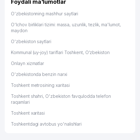
Foydali ma'lumotlar
O'zbekistonning mashhur saytlari
O'lchov birliklari tizimi: massa, uzunlik, tezlik, ma'lumot,
maydon
O'zbekiston saytlari
Kommunal (uy-joy) tariflari Toshkent, O‘zbekiston
Onlayn xizmatlar
O'zbekistonda benzin narxi
Toshkent metrosining xaritasi
Toshkent shahri, O'zbekiston favqulodda telefon
raqamlari
Toshkent xaritasi
Toshkentdagi avtobus yo'nalishlari