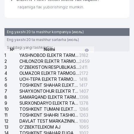
raqamiga fax yuborishingiz mumkin.
Eng yaxshi 20 ta mashhur kompaniya (июль)
Eng yaxshi 20 ta mashhur sarlavha (июль)
Saytdagi yangi tashkilotlar
№
Nomi
1
YASHNOBOD ELEKTR TARMOG'I NOSOZLIKLARI XIZMATI
3182
2
CHILONZOR ELEKTR TARMOG'I NOSOZLIK XIZMATI
2459
3
O'ZBEKISTON RESPUBLIKASI BOSH PROKURATURASI ISHONCH TELEFONI
2411
4
OLMAZOR ELEKTR TARMOG'I NOSOZLIKLARI XIZMATI
2172
5
UCH-TEPA ELEKTR TARMOG'I NOSOZLIKLARI XIZMATI
1418
6
TOSHKENT SHAHAR ELEKTR TARMOQLARI KORXONASI AJ
1417
7
SHAYXONTOHUR ELEKTR TARMOG'I NOSOZLIKLARINI TUZATISH XIZMATI
1407
8
SAMARQAND ELEKTR TARMOQLARI AJ
1398
9
SURXONDARYO ELEKTR TARMOQLARI AJ
1378
10
TOSHKENT TUMANI ELEKTR TARMOG'I AVARIYA XIZMATI
1286
11
TOSHKENT SHAHRI TASHKILOT TELEFONLARI HAQIDA MA'LUMOT BYUROSI
1263
12
DAVLAT TEST MARKAZINING ISHONCH TELEFONLARI
1080
13
O'ZBEKTELEKOM AJ
1065
14
TOSHKENT SHAHAR FUQAROLIK ISHLARI BO'YICHA SUDI
1002