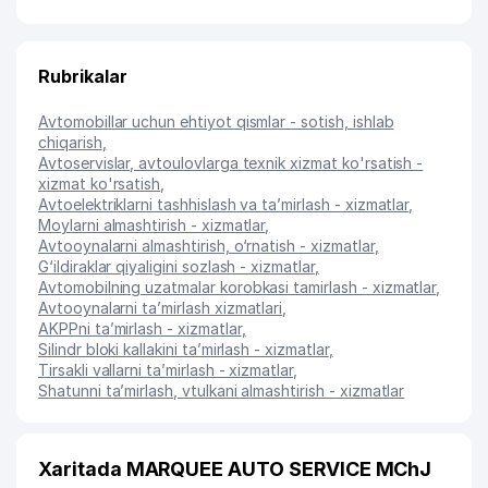
Rubrikalar
Avtomobillar uchun ehtiyot qismlar - sotish, ishlab
chiqarish
,
Avtoservislar, avtoulovlarga texnik xizmat ko'rsatish -
xizmat ko'rsatish
,
Avtoelektriklarni tashhislash va ta’mirlash - xizmatlar
,
Moylarni almashtirish - xizmatlar
,
Avtooynalarni almashtirish, o‘rnatish - xizmatlar
,
G‘ildiraklar qiyaligini sozlash - xizmatlar
,
Avtomobilning uzatmalar korobkasi tamirlash - xizmatlar
,
Avtooynalarni ta’mirlash xizmatlari
,
AKPPni ta’mirlash - xizmatlar
,
Silindr bloki kallakini ta’mirlash - xizmatlar
,
Tirsakli vallarni ta’mirlash - xizmatlar
,
Shatunni ta’mirlash, vtulkani almashtirish - xizmatlar
Xaritada MARQUEE AUTO SERVICE MChJ