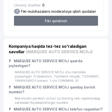
Umumiy sharhlar:
0
?
Fikr-mulohazalarni moderatsiya qilish qoidalari
Fikr qoldirish
Kompaniya haqida tez-tez so'raladigan
savollar
(MARQUEE AUTO SERVICE MChJ)
❓
MARQUEE AUTO SERVICE MChJ qaerda
joylashgan?
MARQUEE AUTO SERVICE MChJ shu manzilda
joylashgan: O'zbekiston, Toshkent viloyati, TOSHKENT,
YAKKASAROY tumani, 1-chi CHIKMANI, 91.
❓
MARQUEE AUTO SERVICE MChJ qanday borish
mumkin?
Marshrutni yaratish uchun siz bizning veb-saytimizdagi
xaritadan foydalanishingiz mumkin
❓
MARQUEE AUTO SERVICE MChJ telefon raqamlari?