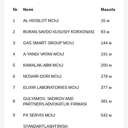
№
Nomi
Masofa
1
AL-HOSILOT MChJ
15 м
2
BURAN-SAVDO XUSUSIY KORXONASI
83 м
3
GAS SMART GROUP MChJ
144 м
4
A-YANGI VATAN MChJ
191 м
5
KAMALAK-ABM MChJ
200 м
6
NOSHIR-DORI MChJ
278 м
7
ELIXIR LABORATORIES MChJ
377 м
GULYAMOV, SADIKOV AND
8
381 м
PARTNERS ADVOKATLIK FIRMASI
9
PX SERVIS MChJ
542 м
STANDARTLASHTIRISH,