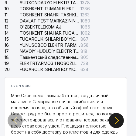
9
SURXONDARYO ELEKTR TARMOQLARI AJ
1378
10
TOSHKENT TUMANI ELEKTR TARMOG'I AVARIYA XIZMATI
1286
11
TOSHKENT SHAHRI TASHKILOT TELEFONLARI HAQIDA MA'LUMOT BYUROSI
1263
12
DAVLAT TEST MARKAZINING ISHONCH TELEFONLARI
1080
13
O'ZBEKTELEKOM AJ
1065
14
TOSHKENT SHAHAR FUQAROLIK ISHLARI BO'YICHA SUDI
1002
15
FUQAROLIK ISHLARI BO'YICHA YAKKASAROY TUMANLARARO SUDI
887
16
YUNUSOBOD ELEKTR TARMOG'I NOSOZLIKLARI XIZMATI
858
17
NAVOIY HUDUDIY ELEKTR TARMOQLARI KORXONASI AJ
818
18
Ташкентский следственный изолятор
805
19
ELEKTRTARMOG'I NOSOZLIKLARINI TO'ZATISH SERGELI XIZMATI
738
20
FUQAROLIK ISHLARI BO'YICHA UCH-TEPA TUMANI SUDI
634
OZON MChJ
Мне Озон помог выкарабкаться, когда личный
магазин в Самарканде начал загибаться и я
вовремя поняла, что обычный офлайн это тупик.
Самое трудное было просто решиться, но когда
зарегистрировалась и отправила первые заказы,
весь страх сразу ушел. Площадка полностью
берет на себя доставку до клиентов и для одежды