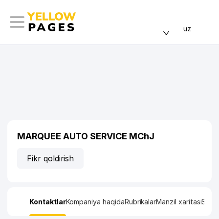
uz
MARQUEE AUTO SERVICE MChJ
Fikr qoldirish
Kontaktlar
Kompaniya haqida
Rubrikalar
Manzil xaritasi
Stati