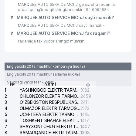
MARQUEE AUTO SERVICE MChJ ga siz shu raqamlar
orqali qo’ng’iroq qilishingiz mumkin: 94 6064884
❓
MARQUEE AUTO SERVICE MChJ sayti manzili?
MARQUEE AUTO SERVICE MChJ sayti manzili -
❓
MARQUEE AUTO SERVICE MChJ fax raqami?
raqamiga fax yuborishingiz mumkin.
Eng yaxshi 20 ta mashhur kompaniya (июль)
Eng yaxshi 20 ta mashhur sarlavha (июль)
Saytdagi yangi tashkilotlar
№
Nomi
1
YASHNOBOD ELEKTR TARMOG'I NOSOZLIKLARI XIZMATI
3182
2
CHILONZOR ELEKTR TARMOG'I NOSOZLIK XIZMATI
2459
3
O'ZBEKISTON RESPUBLIKASI BOSH PROKURATURASI ISHONCH TELEFONI
2411
4
OLMAZOR ELEKTR TARMOG'I NOSOZLIKLARI XIZMATI
2172
5
UCH-TEPA ELEKTR TARMOG'I NOSOZLIKLARI XIZMATI
1418
6
TOSHKENT SHAHAR ELEKTR TARMOQLARI KORXONASI AJ
1417
7
SHAYXONTOHUR ELEKTR TARMOG'I NOSOZLIKLARINI TUZATISH XIZMATI
1407
8
SAMARQAND ELEKTR TARMOQLARI AJ
1398