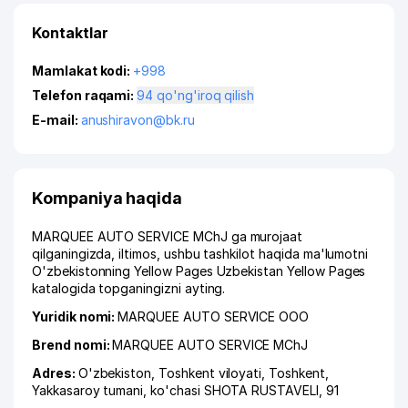
Kontaktlar
Mamlakat kodi:
+998
Telefon raqami:
94 qo'ng'iroq qilish
E-mail:
anushiravon@bk.ru
Kompaniya haqida
MARQUEE AUTO SERVICE MChJ ga murojaat
qilganingizda, iltimos, ushbu tashkilot haqida ma'lumotni
O'zbekistonning Yellow Pages Uzbekistan Yellow Pages
katalogida topganingizni ayting.
Yuridik nomi:
MARQUEE AUTO SERVICE ООО
Brend nomi:
MARQUEE AUTO SERVICE MChJ
Adres:
O'zbekiston,
Toshkent viloyati
,
Toshkent
,
Yakkasaroy tumani
,
ko'chasi SHOTA RUSTAVELI
, 91