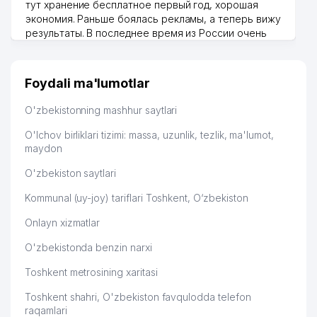
тут хранение бесплатное первый год, хорошая
экономия. Раньше боялась рекламы, а теперь вижу
результаты. В последнее время из России очень
много заказывают, а вначале только по
Узбекистану брали, но вяло. Удалось раскрутиться,
дальше развиваюсь потихоньку😊
Foydali ma'lumotlar
Hamida 03.08.2026 12:45:39
O'zbekistonning mashhur saytlari
O'lchov birliklari tizimi: massa, uzunlik, tezlik, ma'lumot,
maydon
O'zbekiston saytlari
Kommunal (uy-joy) tariflari Toshkent, O‘zbekiston
Onlayn xizmatlar
O'zbekistonda benzin narxi
Toshkent metrosining xaritasi
Toshkent shahri, O'zbekiston favqulodda telefon
raqamlari