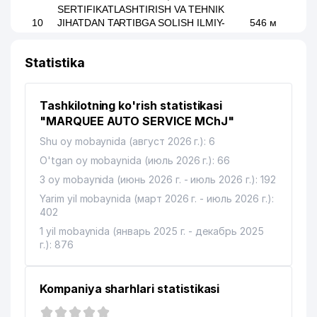
SERTIFIKATLASHTIRISH VA TEHNIK
10
JIHATDAN TARTIBGA SOLISH ILMIY-
546 м
TADQIQOT INSTITUTI
(STANDARTLAR INSTITUTI) II
Statistika
11
OHANG SAVDO ELEKTRONIKA MChJ
586 м
Tashkilotning ko'rish statistikasi
NEFT VA GAZ KONLARI
12
GEOLOGIYASI HAMDA QIDIRUVI
614 м
"MARQUEE AUTO SERVICE MChJ"
INSTITUTI
Shu oy mobaynida (август 2026 г.): 6
MEHRIBONLIK KEKSALARGA SOSIAL
O'tgan oy mobaynida (июль 2026 г.): 66
13
YORDAMLASHTIRISH JAMIYATI
691 м
3 oy mobaynida (июнь 2026 г. - июль 2026 г.): 192
(YAKKASARAY BO'LIMI)
Yarim yil mobaynida (март 2026 г. - июль 2026 г.):
402
14
AVTOPROMALYANS MChJ
931 м
1 yil mobaynida (январь 2025 г. - декабрь 2025
г.): 876
Kompaniya sharhlari statistikasi