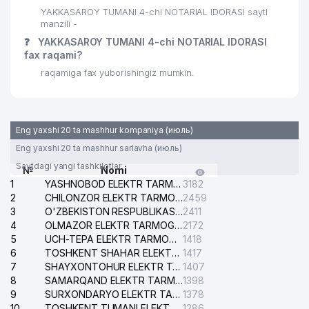
YAKKASAROY TUMANI 4-chi NOTARIAL IDORASI sayti
manzili -
❓
YAKKASAROY TUMANI 4-chi NOTARIAL IDORASI
fax raqami?
raqamiga fax yuborishingiz mumkin.
Eng yaxshi 20 ta mashhur kompaniya (июль)
Eng yaxshi 20 ta mashhur sarlavha (июль)
Saytdagi yangi tashkilotlar
№
Nomi
1
YASHNOBOD ELEKTR TARMOG'I NOSOZLIKLARI XIZMATI
3182
2
CHILONZOR ELEKTR TARMOG'I NOSOZLIK XIZMATI
2459
3
O'ZBEKISTON RESPUBLIKASI BOSH PROKURATURASI ISHONCH TELEFONI
2411
4
OLMAZOR ELEKTR TARMOG'I NOSOZLIKLARI XIZMATI
2172
5
UCH-TEPA ELEKTR TARMOG'I NOSOZLIKLARI XIZMATI
1418
6
TOSHKENT SHAHAR ELEKTR TARMOQLARI KORXONASI AJ
1417
7
SHAYXONTOHUR ELEKTR TARMOG'I NOSOZLIKLARINI TUZATISH XIZMATI
1407
8
SAMARQAND ELEKTR TARMOQLARI AJ
1398
9
SURXONDARYO ELEKTR TARMOQLARI AJ
1378
10
TOSHKENT TUMANI ELEKTR TARMOG'I AVARIYA XIZMATI
1286