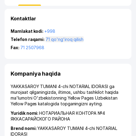
Kontaktlar
Mamlakat kodi:
+998
Telefon raqami:
71 qo'ng'iroq qilish
Fax:
71 2507968
Kompaniya haqida
YAKKASAROY TUMANI 4-chi NOTARIAL IDORASI ga
murojaat qilganingizda, iltimos, ushbu tashkilot haqida
ma'lumotni O'zbekistonning Yellow Pages Uzbekistan
Yellow Pages katalogida topganingizni ayting.
Yuridik nomi:
НОТАРИАЛЬНАЯ КОНТОРА №4
ЯККАСАРАЙСКОГО РАЙОНА
Brend nomi:
YAKKASAROY TUMANI 4-chi NOTARIAL
IDORASI