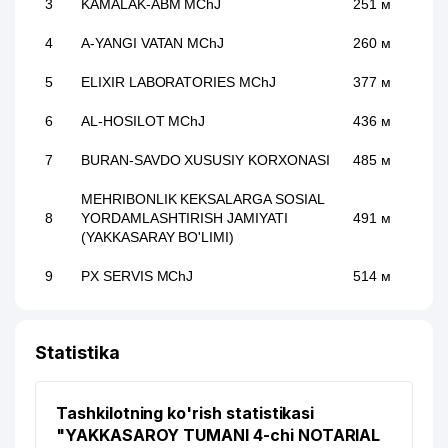
3
KAMALAK-ABM MChJ
251 м
4
A-YANGI VATAN MChJ
260 м
5
ELIXIR LABORATORIES MChJ
377 м
6
AL-HOSILOT MChJ
436 м
7
BURAN-SAVDO XUSUSIY KORXONASI
485 м
MEHRIBONLIK KEKSALARGA SOSIAL
8
YORDAMLASHTIRISH JAMIYATI
491 м
(YAKKASARAY BO'LIMI)
9
PX SERVIS MChJ
514 м
STANDARTLASHTIRISH,
SERTIFIKATLASHTIRISH VA TEHNIK
Statistika
10
JIHATDAN TARTIBGA SOLISH ILMIY-
516 м
TADQIQOT INSTITUTI
(STANDARTLAR INSTITUTI) II
Tashkilotning ko'rish statistikasi
11
GAS SMART GROUP MChJ
576 м
"YAKKASAROY TUMANI 4-chi NOTARIAL