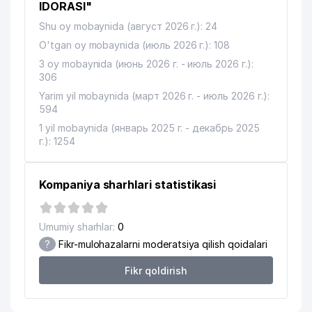
IDORASI"
12
OHANG SAVDO ELEKTRONIKA MChJ
593 м
Shu oy mobaynida (август 2026 г.): 24
13
KALE PRODUCT GROUP MChJ
616 м
O'tgan oy mobaynida (июль 2026 г.): 108
3 oy mobaynida (июнь 2026 г. - июль 2026 г.):
14
ARMALUX MChJ
641 м
306
Yarim yil mobaynida (март 2026 г. - июль 2026 г.):
GULYAMOV, SADIKOV AND
15
655 м
594
PARTNERS ADVOKATLIK FIRMASI
1 yil mobaynida (январь 2025 г. - декабрь 2025
16
BRIGHT STAR HORIZON MChJ
773 м
г.): 1254
TOSHKENT SHAHRI VETERINARIYA
17
778 м
BOSHQARMASI
Kompaniya sharhlari statistikasi
18
SHIELD ENERGY MChJ
779 м
Umumiy sharhlar:
0
19
SEWING MACHINES TRADING MChJ
853 м
?
Fikr-mulohazalarni moderatsiya qilish qoidalari
Fikr qoldirish