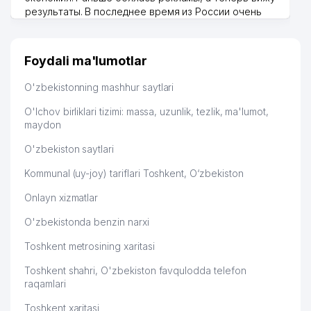
результаты. В последнее время из России очень
много заказывают, а вначале только по
Узбекистану брали, но вяло. Удалось раскрутиться,
дальше развиваюсь потихоньку😊
Foydali ma'lumotlar
Hamida 03.08.2026 12:45:39
O'zbekistonning mashhur saytlari
O'lchov birliklari tizimi: massa, uzunlik, tezlik, ma'lumot,
maydon
O'zbekiston saytlari
Kommunal (uy-joy) tariflari Toshkent, O‘zbekiston
Onlayn xizmatlar
O'zbekistonda benzin narxi
Toshkent metrosining xaritasi
Toshkent shahri, O'zbekiston favqulodda telefon
raqamlari
Toshkent xaritasi