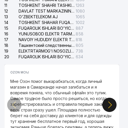
11
TOSHKENT SHAHRI TASHKILOT TELEFONLARI HAQIDA MA'LUMOT BYUROSI
1263
12
DAVLAT TEST MARKAZINING ISHONCH TELEFONLARI
1080
13
O'ZBEKTELEKOM AJ
1065
14
TOSHKENT SHAHAR FUQAROLIK ISHLARI BO'YICHA SUDI
1002
15
FUQAROLIK ISHLARI BO'YICHA YAKKASAROY TUMANLARARO SUDI
887
16
YUNUSOBOD ELEKTR TARMOG'I NOSOZLIKLARI XIZMATI
858
17
NAVOIY HUDUDIY ELEKTR TARMOQLARI KORXONASI AJ
818
18
Ташкентский следственный изолятор
805
19
ELEKTRTARMOG'I NOSOZLIKLARINI TO'ZATISH SERGELI XIZMATI
738
20
FUQAROLIK ISHLARI BO'YICHA UCH-TEPA TUMANI SUDI
634
OZON MChJ
Мне Озон помог выкарабкаться, когда личный
магазин в Самарканде начал загибаться и я
вовремя поняла, что обычный офлайн это тупик.
Самое трудное было просто решиться, но когда
зарегистрировалась и отправила первые заказы,
весь страх сразу ушел. Площадка полностью
берет на себя доставку до клиентов и для одежды
тут хранение бесплатное первый год, хорошая
экономия. Раньше боялась рекламы, а теперь вижу