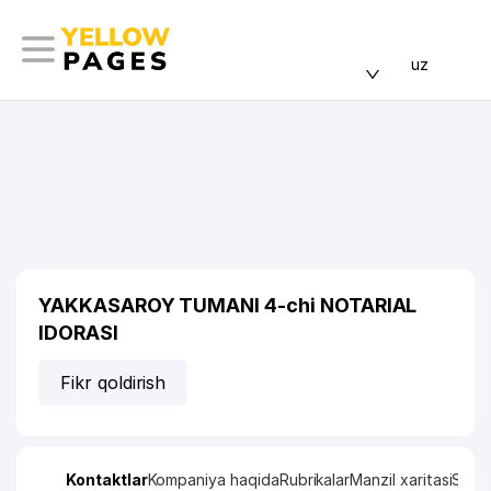
uz
YAKKASAROY TUMANI 4-chi NOTARIAL
IDORASI
Fikr qoldirish
Kontaktlar
Kompaniya haqida
Rubrikalar
Manzil xaritasi
Stati