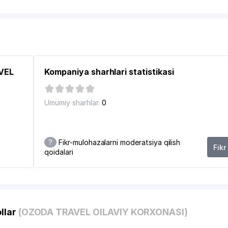
AVEL
Kompaniya sharhlari statistikasi
Umumiy sharhlar:
0
?
Fikr-mulohazalarni moderatsiya qilish
Fikr
qoidalari
HNIK JIHATDAN TARTIBGA SOLISH ILMIY-TADQIQOT INSTITUTI
llar
(OZODA TRAVEL OILAVIY KORXONASI)