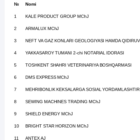
№
Nomi
1
KALE PRODUCT GROUP MChJ
2
ARMALUX MChJ
3
NEFT VA GAZ KONLARI GEOLOGIYASI HAMDA QIDIRUVI
4
YAKKASAROY TUMANI 2-chi NOTARIAL IDORASI
5
TOSHKENT SHAHRI VETERINARIYA BOSHQARMASI
6
DMS EXPRESS MChJ
7
MEHRIBONLIK KEKSALARGA SOSIAL YORDAMLASHTIRIS
8
SEWING MACHINES TRADING MChJ
9
SHIELD ENERGY MChJ
10
BRIGHT STAR HORIZON MChJ
11
ANTEX AJ