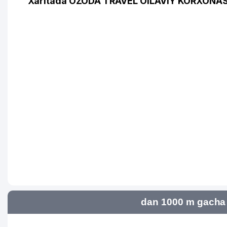
Xaritada OZODA TRAVEL OILAVIY KORXONASI
dan 1000 m gacha 