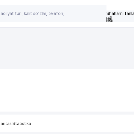
Shaharni tanl
aritasi
Statistika