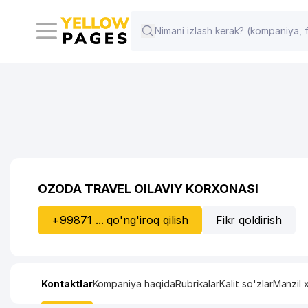
OZODA TRAVEL OILAVIY KORXONASI
+99871 ... qo'ng'iroq qilish
Fikr qoldirish
Kontaktlar
Kompaniya haqida
Rubrikalar
Kalit so'zlar
Manzil x