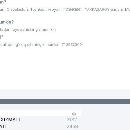
an?
n: O'zbekiston, Toshkent viloyati, TOSHKENT, YAKKASAROY tumani, M
umkin?
ritadan foydalanishingiz mumkin
i?
i qo’ng’iroq qilishingiz mumkin: 71 2532300
XIZMATI
3182
ATI
2459