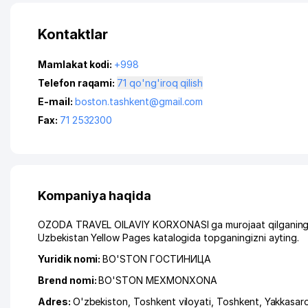
Kontaktlar
Mamlakat kodi:
+998
Telefon raqami:
71 qo'ng'iroq qilish
E-mail:
boston.tashkent@gmail.com
Fax:
71 2532300
Kompaniya haqida
OZODA TRAVEL OILAVIY KORXONASI ga murojaat qilganingizd
Uzbekistan Yellow Pages katalogida topganingizni ayting.
Yuridik nomi:
BO'STON ГОСТИНИЦА
Brend nomi:
BO'STON MEXMONXONA
Adres:
O'zbekiston,
Toshkent viloyati
,
Toshkent
,
Yakkasar