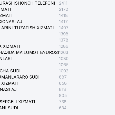
URASI ISHONCH TELEFONI
2411
ZMATI
2172
IZMATI
1418
XONASI AJ
1417
ARINI TUZATISH XIZMATI
1407
1398
1378
 XIZMATI
1286
HAQIDA MA'LUMOT BYUROSI
1263
NLARI
1080
1065
ICHA SUDI
1002
TUMANLARARO SUDI
887
 XIZMATI
858
NASI AJ
818
805
SERGELI XIZMATI
738
ANI SUDI
634