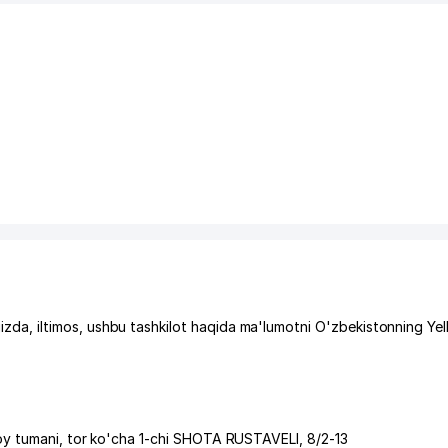
a, iltimos, ushbu tashkilot haqida ma'lumotni O'zbekistonning Ye
oy tumani
,
tor ko'cha 1-chi SHOTA RUSTAVELI
, 8/2-13