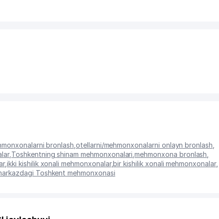
ehmonxonalarni bronlash
,
otellarni/mehmonxonalarni onlayn bronlash
,
lar
,
Toshkentning shinam mehmonxonalari
,
mehmonxona bronlash
,
ar
,
ikki kishilik xonali mehmonxonalar
,
bir kishilik xonali mehmonxonalar
,
markazdagi Toshkent mehmonxonasi