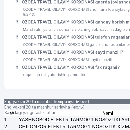
❓
OZODA TRAVEL OILAVIY KORXONASI qaerda joylashg
23
OZODA TRAVEL OILAVIY KORXONASI shu manzilda joylashga
AL-HOSILOT MChJ
8/2-13.
❓
OZODA TRAVEL OILAVIY KORXONASI qanday borish m
Marshrutni yaratish uchun siz bizning veb-saytimizdagi xa
❓
OZODA TRAVEL OILAVIY KORXONASI telefon raqamlar
OZODA TRAVEL OILAVIY KORXONASI ga siz shu raqamlar orqal
❓
OZODA TRAVEL OILAVIY KORXONASI sayti manzili?
OZODA TRAVEL OILAVIY KORXONASI sayti manzili -
❓
OZODA TRAVEL OILAVIY KORXONASI fax raqami?
raqamiga fax yuborishingiz mumkin.
Eng yaxshi 20 ta mashhur kompaniya (июль)
Eng yaxshi 20 ta mashhur sarlavha (июль)
Saytdagi yangi tashkilotlar
№
Nomi
1
YASHNOBOD ELEKTR TARMOG'I NOSOZLIKLARI 
2
CHILONZOR ELEKTR TARMOG'I NOSOZLIK XIZM