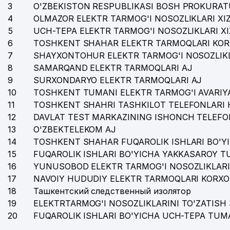
3
O'ZBEKISTON RESPUBLIKASI BOSH PROKURAT
4
OLMAZOR ELEKTR TARMOG'I NOSOZLIKLARI XI
5
UCH-TEPA ELEKTR TARMOG'I NOSOZLIKLARI X
6
TOSHKENT SHAHAR ELEKTR TARMOQLARI KOR
7
SHAYXONTOHUR ELEKTR TARMOG'I NOSOZLIKL
8
SAMARQAND ELEKTR TARMOQLARI AJ
9
SURXONDARYO ELEKTR TARMOQLARI AJ
10
TOSHKENT TUMANI ELEKTR TARMOG'I AVARIYA
11
TOSHKENT SHAHRI TASHKILOT TELEFONLARI 
12
DAVLAT TEST MARKAZINING ISHONCH TELEFO
13
O'ZBEKTELEKOM AJ
14
TOSHKENT SHAHAR FUQAROLIK ISHLARI BO'Y
15
FUQAROLIK ISHLARI BO'YICHA YAKKASAROY 
16
YUNUSOBOD ELEKTR TARMOG'I NOSOZLIKLARI
17
NAVOIY HUDUDIY ELEKTR TARMOQLARI KORXO
18
Ташкентский следственный изолятор
19
ELEKTRTARMOG'I NOSOZLIKLARINI TO'ZATISH 
20
FUQAROLIK ISHLARI BO'YICHA UCH-TEPA TUM