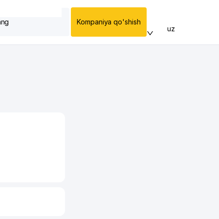
ang
Kompaniya qo'shish
uz