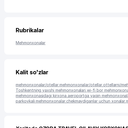
Rubrikalar
Mehmonxonalar
Kalit so'zlar
mehmonxonalar/otellar
,
mehmonxonalar/otellar
,
ottellarni/m
Toshkentning yaxshi mehmonxonalari
,
wi-fi bor mehmonxona
mehmonxonasidagi kirxona
,
aeroportga yaqin mehmonxonal
parkovkali mehmonxonalar
,
chekmaydiganlar uchun xonalar
,