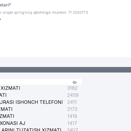
lari?
ali qo’ng’iroq qilishingiz mumkin: 71 2020773
?
HNIK JIHATDAN TARTIBGA SOLISH ILMIY-TADQIQOT INSTITUTI
XIZMATI
3182
ATI
2459
URASI ISHONCH TELEFONI
2411
ZMATI
2172
IZMATI
1418
XONASI AJ
1417
ARINI TUZATISH XIZMATI
1407