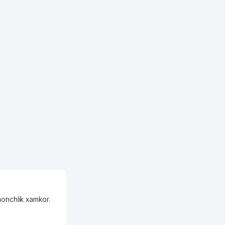
OZON MChJ
honchlik xamkor.
Зашел на Озон в
Узбекистане почти
случайно, когда коллега