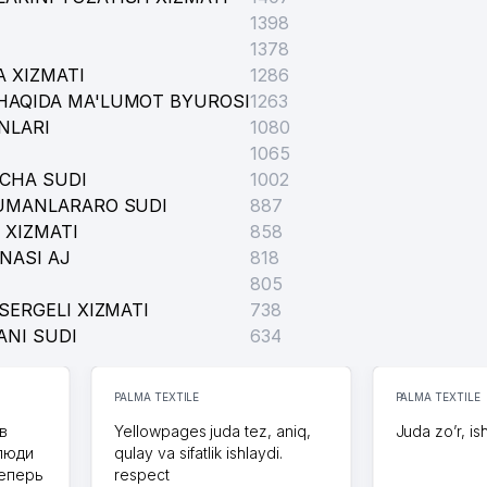
1398
1378
 XIZMATI
1286
HAQIDA MA'LUMOT BYUROSI
1263
NLARI
1080
1065
ICHA SUDI
1002
TUMANLARARO SUDI
887
 XIZMATI
858
NASI AJ
818
805
SERGELI XIZMATI
738
ANI SUDI
634
PALMA TEXTILE
PALMA TEXTILE
в
Yellowpages juda tez, aniq,
Juda zo’r, is
 люди
qulay va sifatlik ishlaydi.
теперь
respect