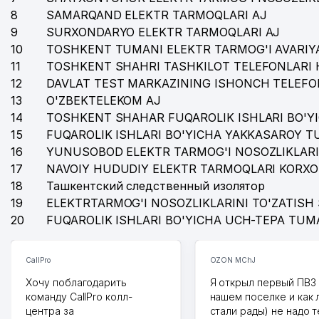
8
SAMARQAND ELEKTR TARMOQLARI AJ
9
SURXONDARYO ELEKTR TARMOQLARI AJ
10
TOSHKENT TUMANI ELEKTR TARMOG'I AVARIYA
11
TOSHKENT SHAHRI TASHKILOT TELEFONLARI 
12
DAVLAT TEST MARKAZINING ISHONCH TELEFO
13
O'ZBEKTELEKOM AJ
14
TOSHKENT SHAHAR FUQAROLIK ISHLARI BO'Y
15
FUQAROLIK ISHLARI BO'YICHA YAKKASAROY 
16
YUNUSOBOD ELEKTR TARMOG'I NOSOZLIKLARI
17
NAVOIY HUDUDIY ELEKTR TARMOQLARI KORXO
18
Ташкентский следственный изолятор
19
ELEKTRTARMOG'I NOSOZLIKLARINI TO'ZATISH 
20
FUQAROLIK ISHLARI BO'YICHA UCH-TEPA TUM
CallPro
OZON MChJ
Хочу поблагодарить
Я открыл первый ПВЗ 
команду CallPro колл-
нашем поселке и как
центра за
стали рады) не надо 