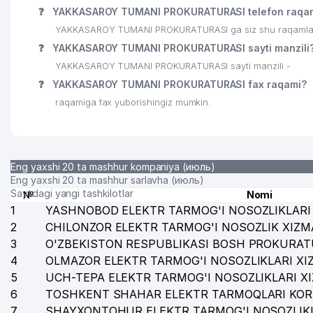
❓
YAKKASAROY TUMANI PROKURATURASI telefon raqam
26
KAMALAK-ABM MChJ
YAKKASAROY TUMANI PROKURATURASI ga siz shu raqamlar orq
27
PAYVANDLASH TEXNOLOGIYALAR MARKAZI MChJ
❓
YAKKASAROY TUMANI PROKURATURASI sayti manzili
YAKKASAROY TUMANI PROKURATURASI sayti manzili -
28
ELIXIR LABORATORIES MChJ
❓
YAKKASAROY TUMANI PROKURATURASI fax raqami?
29
NOSHIR-DORI MChJ
raqamiga fax yuborishingiz mumkin.
30
CENTRAL CARDIO SERVICE MChJ
31
OHANG SAVDO ELEKTRONIKA MChJ
Eng yaxshi 20 ta mashhur kompaniya (июль)
32
PX SERVIS MChJ
Eng yaxshi 20 ta mashhur sarlavha (июль)
Saytdagi yangi tashkilotlar
№
Nomi
STANDARTLASHTIRISH, SERTIFIKATLASHTIRISH VA TE
1
YASHNOBOD ELEKTR TARMOG'I NOSOZLIKLARI 
33
(STANDARTLAR INSTITUTI) II
2
CHILONZOR ELEKTR TARMOG'I NOSOZLIK XIZM
3
O'ZBEKISTON RESPUBLIKASI BOSH PROKURAT
34
HOJI-AKBAR-AVSAL MChJ
4
OLMAZOR ELEKTR TARMOG'I NOSOZLIKLARI XI
5
UCH-TEPA ELEKTR TARMOG'I NOSOZLIKLARI X
6
TOSHKENT SHAHAR ELEKTR TARMOQLARI KOR
7
SHAYXONTOHUR ELEKTR TARMOG'I NOSOZLIKL