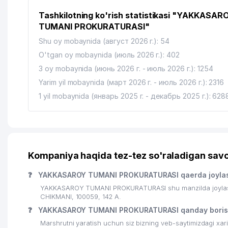
14
ESKATEX MChJ
Tashkilotning ko'rish statistikasi "YAKKASAR
15
AVTOPROMALYANS MChJ
TUMANI PROKURATURASI"
16
BURAN-SAVDO XUSUSIY KORXONASI
Shu oy mobaynida (август 2026 г.): 54
O'tgan oy mobaynida (июль 2026 г.): 402
17
GULYAMOV, SADIKOV AND PARTNERS ADVOKATLIK FI
3 oy mobaynida (июнь 2026 г. - июль 2026 г.): 1254
18
ABAT IChK MChJ
Yarim yil mobaynida (март 2026 г. - июль 2026 г.): 2316
1 yil mobaynida (январь 2025 г. - декабрь 2025 г.): 628
19
SHIFO MIRZO PLUS MChJ
20
AL-HOSILOT MChJ
21
ALI XIZMAT ALOQA MChJ
Kompaniya haqida tez-tez so'raladigan savo
22
OAZIS GAZ SERVIS MChJ
❓
YAKKASAROY TUMANI PROKURATURASI qaerda joyla
23
AZIYA TRANS TIRES MChJ
YAKKASAROY TUMANI PROKURATURASI shu manzilda joylashg
CHIKMANI, 100059, 142 A.
24
ANIMALS AZIA MChJ
❓
YAKKASAROY TUMANI PROKURATURASI qanday boris
25
A-YANGI VATAN MChJ
Marshrutni yaratish uchun siz bizning veb-saytimizdagi xa