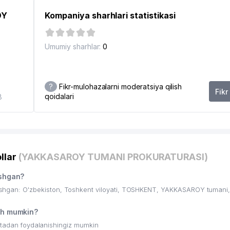
OY
Kompaniya sharhlari statistikasi
Umumiy sharhlar:
0
RMASI
?
Fikr-mulohazalarni moderatsiya qilish
Fikr
qoidalari
8
llar
(YAKKASAROY TUMANI PROKURATURASI)
shgan?
an: O'zbekiston, Toshkent viloyati, TOSHKENT, YAKKASAROY tumani, 
h mumkin?
ritadan foydalanishingiz mumkin