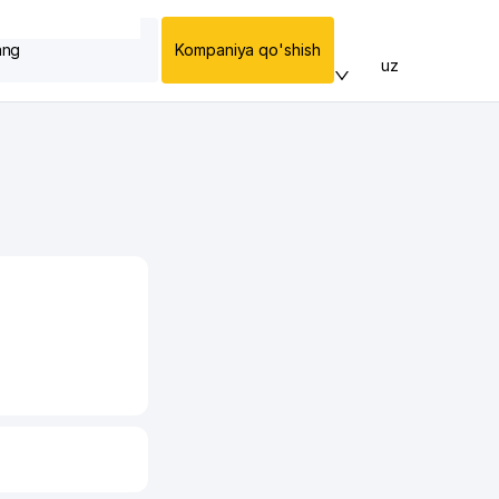
ang
Kompaniya qo'shish
uz