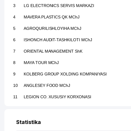
3
LG ELECTRONICS SERVIS MARKAZI
4
MAVERA PLASTICS QK MChJ
5
AGROQURILISHLOYIHA MChJ
6
ISHONCH AUDIT-TASHKILOTI MChJ
7
ORIENTAL MANAGEMENT ShK
8
MAYA TOUR MChJ
9
KOLBERG GROUP XOLDING KOMPANIYASI
10
ANGLESEY FOOD MChJ
11
LEGION CO. XUSUSIY KORXONASI
12
GAS SMART GROUP MChJ
13
BALERO MChJ
Statistika