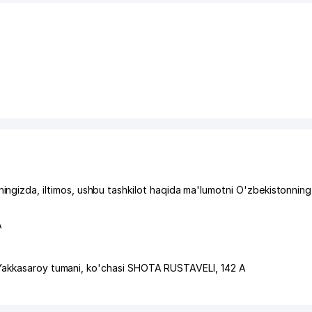
zda, iltimos, ushbu tashkilot haqida ma'lumotni O'zbekistonning
А
Yakkasaroy tumani
,
ko'chasi SHOTA RUSTAVELI
, 142 A