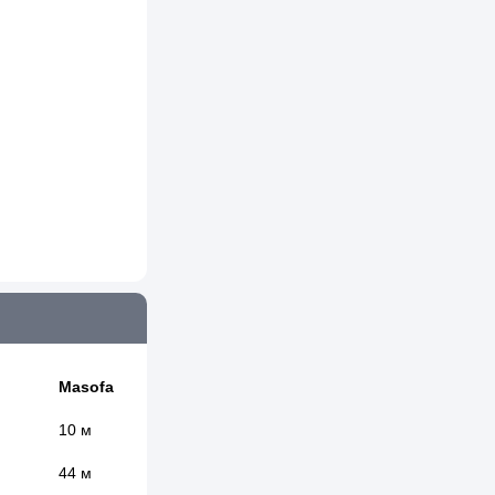
Masofa
10 м
44 м