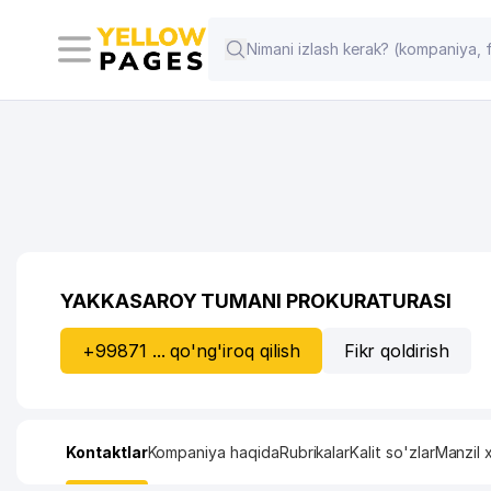
YAKKASAROY TUMANI PROKURATURASI
+99871 ... qo'ng'iroq qilish
Fikr qoldirish
Kontaktlar
Kompaniya haqida
Rubrikalar
Kalit so'zlar
Manzil x