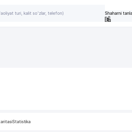
Shaharni tanl
aritasi
Statistika