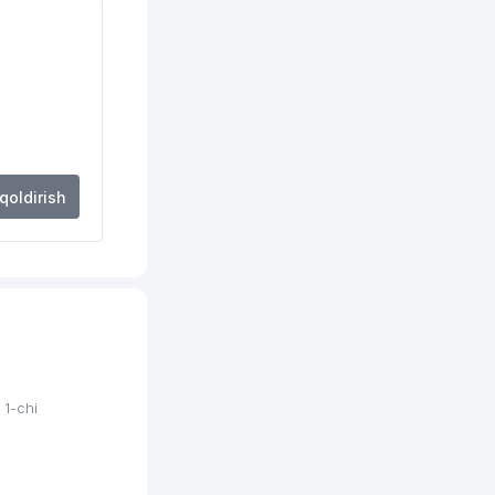
443 м
502 м
532 м
533 м
561 м
 qoldirish
561 м
584 м
636 м
728 м
732 м
1-chi
741 м
756 м