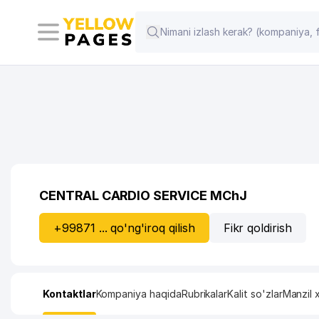
CENTRAL CARDIO SERVICE MChJ
+99871 ... qo'ng'iroq qilish
Fikr qoldirish
Kontaktlar
Kompaniya haqida
Rubrikalar
Kalit so'zlar
Manzil x