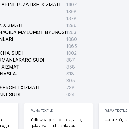
ARINI TUZATISH XIZMATI
1407
1398
1378
 XIZMATI
1286
MUASSASASI
HAQIDA MA'LUMOT BYUROSI
1263
NLARI
1080
RSHI KURASHISH DEPARTAMENT MINTAQAVIY BOSHQARMASI
1065
ICHA SUDI
1002
TUMANLARARO SUDI
887
 XIZMATI
858
NASI AJ
818
805
SERGELI XIZMATI
738
ANI SUDI
634
PALMA TEXTILE
PALMA TEXTILE
GI TADBIRKOR
в
Yellowpages juda tez, aniq,
Juda zo’r, is
 люди
qulay va sifatlik ishlaydi.