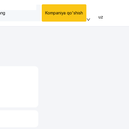
ang
Kompaniya qo'shish
uz