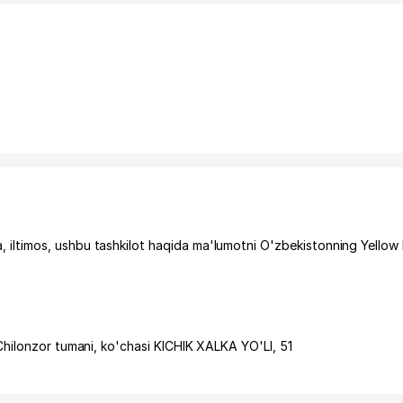
ltimos, ushbu tashkilot haqida ma'lumotni O'zbekistonning Yellow
Chilonzor tumani
,
ko'chasi KICHIK XALKA YO'LI
, 51