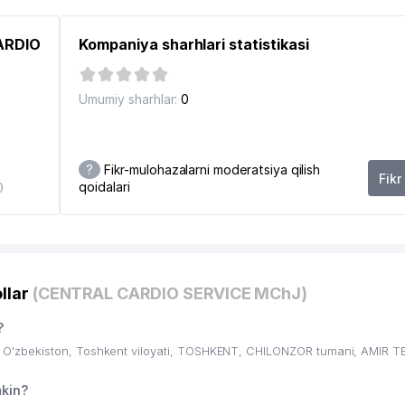
CARDIO
Kompaniya sharhlari statistikasi
Umumiy sharhlar:
0
?
Fikr-mulohazalarni moderatsiya qilish
Fikr
qoidalari
0
llar
(CENTRAL CARDIO SERVICE MChJ)
?
O'zbekiston, Toshkent viloyati, TOSHKENT, CHILONZOR tumani, AMIR T
kin?