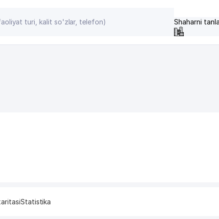
Shaharni tanl
aritasi
Statistika