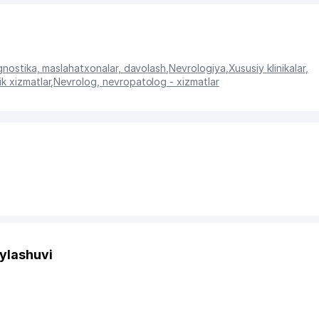
gnostika, maslahatxonalar, davolash
,
Nevrologiya
,
Xususiy klinikalar
,
ik xizmatlar
,
Nevrolog, nevropatolog - xizmatlar
ylashuvi