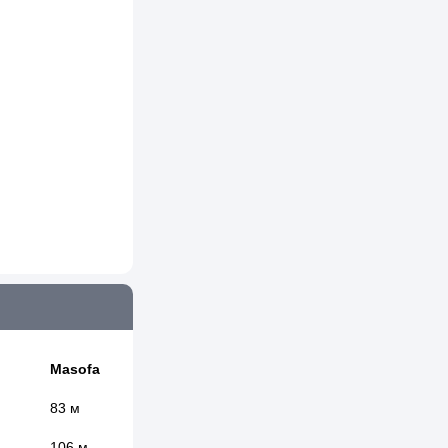
Masofa
83 м
106 м