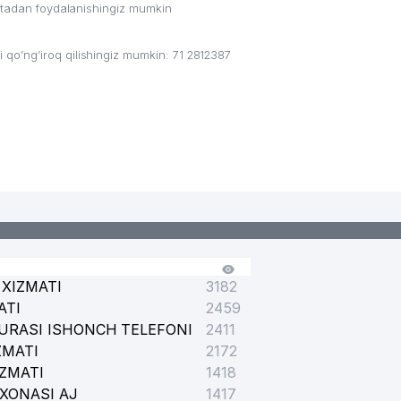
ritadan foydalanishingiz mumkin
SSIYASI
o’ng’iroq qilishingiz mumkin: 71 2812387
ARKAZI
AGI TADBIRKOR
XIZMATI
3182
ATI
2459
URASI ISHONCH TELEFONI
2411
ZMATI
 TADBIRKOR
2172
IZMATI
1418
XONASI AJ
1417