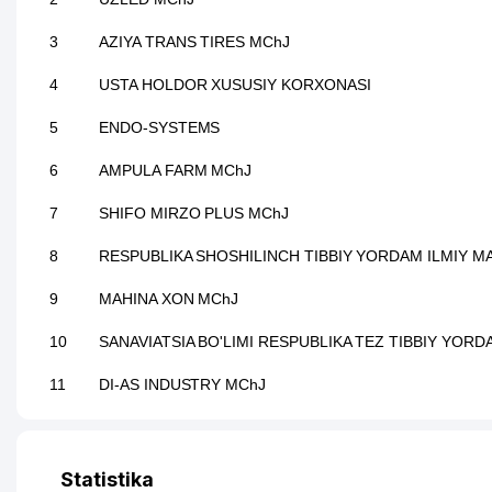
3
AZIYA TRANS TIRES MChJ
4
USTA HOLDOR XUSUSIY KORXONASI
5
ENDO-SYSTEMS
6
AMPULA FARM MChJ
7
SHIFO MIRZO PLUS MChJ
8
RESPUBLIKA SHOSHILINCH TIBBIY YORDAM ILMIY M
9
MAHINA XON MChJ
10
SANAVIATSIA BO'LIMI RESPUBLIKA TEZ TIBBIY YOR
11
DI-AS INDUSTRY MChJ
12
RICH SAVDO DVERI MChJ
13
MIKROKREDITBANK ATB TOSHKENT VILOYAT FILIALI 
Statistika