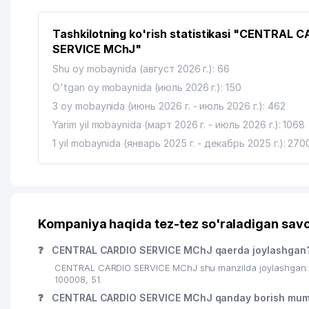
14
PROFRESURS MChJ
Tashkilotning ko'rish statistikasi "CENTRAL 
15
TEMIRYO'L YO'LOVCHI SERVIS MChJ
SERVICE MChJ"
16
SHIFOKOR-82 QK
Shu oy mobaynida (август 2026 г.): 66
O'tgan oy mobaynida (июль 2026 г.): 150
17
GURMAN READY FOODS MChJ
3 oy mobaynida (июнь 2026 г. - июль 2026 г.): 462
18
ORIENTAL MANAGEMENT ShK
Yarim yil mobaynida (март 2026 г. - июль 2026 г.): 1068
1 yil mobaynida (январь 2025 г. - декабрь 2025 г.): 270
19
ISHONCH AUDIT-TASHKILOTI MChJ
20
URBAN RETAIL QK MChJ
21
UMUMIY O'RTA TA'LIM MAKTABI №188
Kompaniya haqida tez-tez so'raladigan savo
22
AVS AGRO VATANPARVAR MChJ
❓
CENTRAL CARDIO SERVICE MChJ qaerda joylashgan
23
METALL AND DIZAYN XUSUSIY KORXONASI
CENTRAL CARDIO SERVICE MChJ shu manzilda joylashgan: 
100008, 51.
24
KOLBERG GROUP XOLDING KOMPANIYASI
❓
CENTRAL CARDIO SERVICE MChJ qanday borish mum