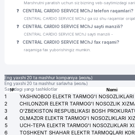
25
VATANPARVAR YAKKASAROY TUMANI UK
Marshrutni yaratish uchun siz bizning veb-saytimizdagi xa
❓
CENTRAL CARDIO SERVICE MChJ telefon raqamlari?
26
TOSHKENT VILOYATI TIBBIY-MEHNAT EKSPERT KOMI
CENTRAL CARDIO SERVICE MChJ ga siz shu raqamlar orqali q
27
TOSHKENT VILOYATI BANDLIKKA KO'MAKLASHISH M
❓
CENTRAL CARDIO SERVICE MChJ sayti manzili?
CENTRAL CARDIO SERVICE MChJ sayti manzili -
28
SAVDO-OLAMI XUSUSIY KORXONASI
❓
CENTRAL CARDIO SERVICE MChJ fax raqami?
29
AXMEDOV OTABEK RAVSHAN O'G'LI YAKKA TARTIBD
raqamiga fax yuborishingiz mumkin.
30
AGROQURILISHLOYIHA MChJ
31
EDOGLASS-SERVIS XUSUSIY KORXONASI
Eng yaxshi 20 ta mashhur kompaniya (июль)
32
KATTA QOZIROBOD MAHALLA QO'MITASI
Eng yaxshi 20 ta mashhur sarlavha (июль)
Saytdagi yangi tashkilotlar
№
Nomi
33
ATLANTIK TRADE MChJ
1
YASHNOBOD ELEKTR TARMOG'I NOSOZLIKLARI 
2
CHILONZOR ELEKTR TARMOG'I NOSOZLIK XIZM
34
OILAVIY POLIKLINIKA №33 (CHILONZOR TUMANI)
3
O'ZBEKISTON RESPUBLIKASI BOSH PROKURAT
4
35
OLMAZOR ELEKTR TARMOG'I NOSOZLIKLARI XI
OHUNOV BEGZOD ILKHOMOVICH YAKKA TARTIBDAGI
5
UCH-TEPA ELEKTR TARMOG'I NOSOZLIKLARI X
36
TEMIRCHI QO'SHUV MChJ
6
TOSHKENT SHAHAR ELEKTR TARMOQLARI KOR