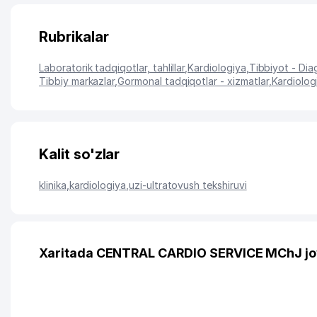
Rubrikalar
Laboratorik tadqiqotlar, tahlillar
,
Kardiologiya
,
Tibbiyot - Dia
Tibbiy markazlar
,
Gormonal tadqiqotlar - xizmatlar
,
Kardiolog
Kalit so'zlar
klinika
,
kardiologiya
,
uzi-ultratovush tekshiruvi
Xaritada CENTRAL CARDIO SERVICE MChJ jo