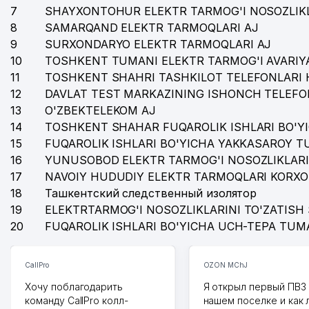
7
SHAYXONTOHUR ELEKTR TARMOG'I NOSOZLIKL
37
GOLDEN LEAF'S FUTURE MChJ
8
SAMARQAND ELEKTR TARMOQLARI AJ
38
FOTIH AL KABR XK MChJ
9
SURXONDARYO ELEKTR TARMOQLARI AJ
10
TOSHKENT TUMANI ELEKTR TARMOG'I AVARIYA
39
VOSIQ INTERNATIONAL SCHOOL NODAVLAT TA'LIM 
11
TOSHKENT SHAHRI TASHKILOT TELEFONLARI 
12
DAVLAT TEST MARKAZINING ISHONCH TELEFO
40
TOSHKENT VILOYATI IQTISODIY JINOYATLARGA QA
13
O'ZBEKTELEKOM AJ
41
TOSHKENTDEU CENTER MChJ
14
TOSHKENT SHAHAR FUQAROLIK ISHLARI BO'Y
15
FUQAROLIK ISHLARI BO'YICHA YAKKASAROY 
42
AFEX-GROUP MChJ
16
YUNUSOBOD ELEKTR TARMOG'I NOSOZLIKLARI
17
43
NAVOIY HUDUDIY ELEKTR TARMOQLARI KORXO
SAIPOV GROUP OILAVIY KORXONASI
18
Ташкентский следственный изолятор
44
SUPPORT SAMARQAND MChJ
19
ELEKTRTARMOG'I NOSOZLIKLARINI TO'ZATISH 
20
FUQAROLIK ISHLARI BO'YICHA UCH-TEPA TUM
45
AV BABY BOOM MChJ
46
ZIYNAT DESIGN MChJ
CallPro
OZON MChJ
47
AXMEDOV OTABEK RAVSHAN O'GLI YAKKA TARTIBDA
Хочу поблагодарить
Я открыл первый ПВЗ 
команду CallPro колл-
нашем поселке и как