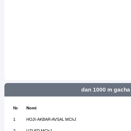
dan 1000 m gacha 
№
Nomi
1
HOJI-AKBAR-AVSAL MChJ
2
UZLED MChJ