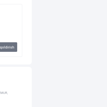
498 м
534 м
534 м
567 м
581 м
 qoldirish
585 м
585 м
588 м
593 м
594 м
EMUR,
601 м