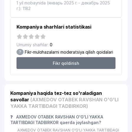
1 yil mobaynida (январь 2025 г. - декабрь 2025
г.): 1182
Kompaniya sharhlari statistikasi
Umumiy sharhlar:
0
?
Fikr-mulohazalarni moderatsiya qilish qoidalari
Fikr qoldirish
Kompaniya haqida tez-tez so'raladigan
savollar
(AXMEDOV OTABEK RAVSHAN O'G'LI
YAKKA TARTIBDAGI TADBIRKOR)
❓
AXMEDOV OTABEK RAVSHAN O'G'LI YAKKA
TARTIBDAGI TADBIRKOR qaerda joylashgan?
AXMEDOV OTABEK RAVSHAN O'G'LI YAKKA TARTIBDAGI