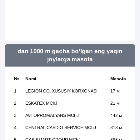
dan 1000 m gacha bo'lgan eng yaqin
joylarga masofa
№
Nomi
Masofa
1
LEGION CO. XUSUSIY KORXONASI
17 м
2
ESKATEX MChJ
21 м
3
AVTOPROMALYANS MChJ
442 м
4
CENTRAL CARDIO SERVICE MChJ
813 м
5
GAS SMART GROUP MChJ
863 м