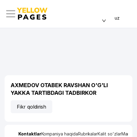
uz
AXMEDOV OTABEK RAVSHAN O'G'LI
YAKKA TARTIBDAGI TADBIRKOR
Fikr qoldirish
Kontaktlar
Kompaniya haqida
Rubrikalar
Kalit so'zlar
Manzil x