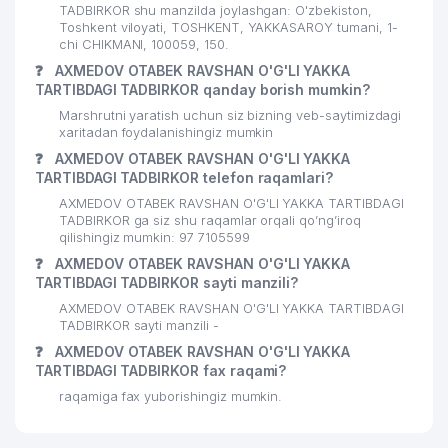
TADBIRKOR shu manzilda joylashgan: O'zbekiston,
Toshkent viloyati, TOSHKENT, YAKKASAROY tumani, 1-
chi CHIKMANI, 100059, 150.
❓
AXMEDOV OTABEK RAVSHAN O'G'LI YAKKA
TARTIBDAGI TADBIRKOR qanday borish mumkin?
Marshrutni yaratish uchun siz bizning veb-saytimizdagi
xaritadan foydalanishingiz mumkin
❓
AXMEDOV OTABEK RAVSHAN O'G'LI YAKKA
TARTIBDAGI TADBIRKOR telefon raqamlari?
AXMEDOV OTABEK RAVSHAN O'G'LI YAKKA TARTIBDAGI
TADBIRKOR ga siz shu raqamlar orqali qo’ng’iroq
qilishingiz mumkin: 97 7105599
❓
AXMEDOV OTABEK RAVSHAN O'G'LI YAKKA
TARTIBDAGI TADBIRKOR sayti manzili?
AXMEDOV OTABEK RAVSHAN O'G'LI YAKKA TARTIBDAGI
TADBIRKOR sayti manzili -
❓
AXMEDOV OTABEK RAVSHAN O'G'LI YAKKA
TARTIBDAGI TADBIRKOR fax raqami?
raqamiga fax yuborishingiz mumkin.