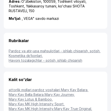
Adres:
O'zbekiston, 100059,
Toshkent viloyati
,
Toshkent
,
Yakkasaroy tumani
,
ko'chasi SHOTA
RUSTAVELI
, 150
Mo‘ljal:
, VEGA" savdo markazi
Rubrikalar
Pardoz va atir-upa mahsulotlari - ishlab chiqarish, sotish
,
Kosmetika do‘konlari
,
Havoni tozalagichlar - sotish, ishlab chiqarish
Kalit so'zlar
attorlik mollari
,
pardoz vositalari
,
Mary Kay Belara
,
Mary Kay Bella Belara
,
Mary Kay Journey
,
Mary Kay Lotus & Bamboo
,
Mary Kay MK High Intensity Sport
,
Mary Kay MK High Intensity
,
Mary Kay True Original
,