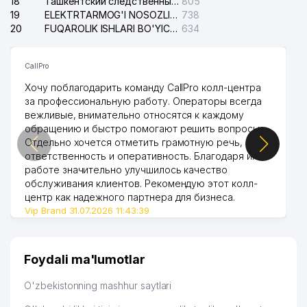
18
Ташкентский следственный изолятор
805
19
ELEKTRTARMOG'I NOSOZLIKLARINI TO'ZATISH SERGELI XIZMATI
738
20
FUQAROLIK ISHLARI BO'YICHA UCH-TEPA TUMANI SUDI
634
CallPro
Хочу поблагодарить команду CallPro колл-центра
за профессиональную работу. Операторы всегда
вежливые, внимательно относятся к каждому
обращению и быстро помогают решить вопросы.
Отдельно хочется отметить грамотную речь,
ответственность и оперативность. Благодаря их
работе значительно улучшилось качество
обслуживания клиентов. Рекомендую этот колл-
центр как надежного партнера для бизнеса.
Vip Brand 31.07.2026 11:43:39
Foydali ma'lumotlar
O'zbekistonning mashhur saytlari