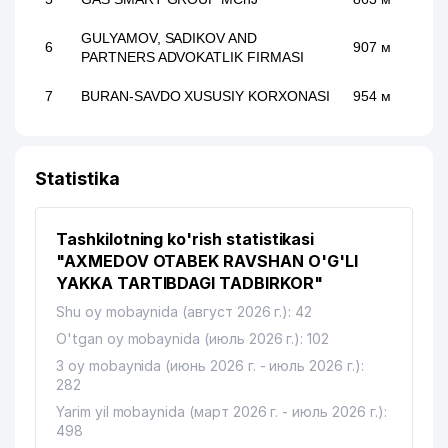
GULYAMOV, SADIKOV AND
6
907 м
PARTNERS ADVOKATLIK FIRMASI
7
BURAN-SAVDO XUSUSIY KORXONASI
954 м
Statistika
Tashkilotning ko'rish statistikasi
"AXMEDOV OTABEK RAVSHAN O'G'LI
YAKKA TARTIBDAGI TADBIRKOR"
Shu oy mobaynida (август 2026 г.): 42
O'tgan oy mobaynida (июль 2026 г.): 102
3 oy mobaynida (июнь 2026 г. - июль 2026 г.):
282
Yarim yil mobaynida (март 2026 г. - июль 2026 г.):
498