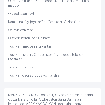
O'lchov birliklari tizimi: massa, uzunlik, tezlik, ma'lumot,
maydon
O'zbekiston saytlari
Kommunal (uy-joy) tariflari Toshkent, O‘zbekiston
Onlayn xizmatlar
O'zbekistonda benzin narxi
Toshkent metrosining xaritasi
Toshkent shahri, O'zbekiston favqulodda telefon
raqamlari
Toshkent xaritasi
Toshkentdagi avtobus yo'nalishlari
MARY KAY DO'KON Toshkent, O'zbekiston mintaqasida –
dolzarb ma’lumotlar O’zbekiston Sariq Sahifalari
katalogida. MARY KAY DO'KON: kontaktlar, manzil,