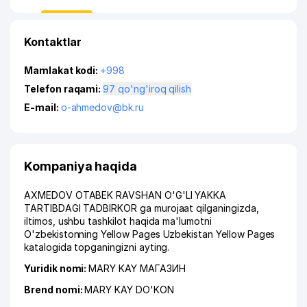
Kontaktlar
Mamlakat kodi:
+998
Telefon raqami:
97 qo'ng'iroq qilish
E-mail:
o-ahmedov@bk.ru
Kompaniya haqida
AXMEDOV OTABEK RAVSHAN O'G'LI YAKKA
TARTIBDAGI TADBIRKOR ga murojaat qilganingizda,
iltimos, ushbu tashkilot haqida ma'lumotni
O'zbekistonning Yellow Pages Uzbekistan Yellow Pages
katalogida topganingizni ayting.
Yuridik nomi:
MARY KAY МАГАЗИН
Brend nomi:
MARY KAY DO'KON