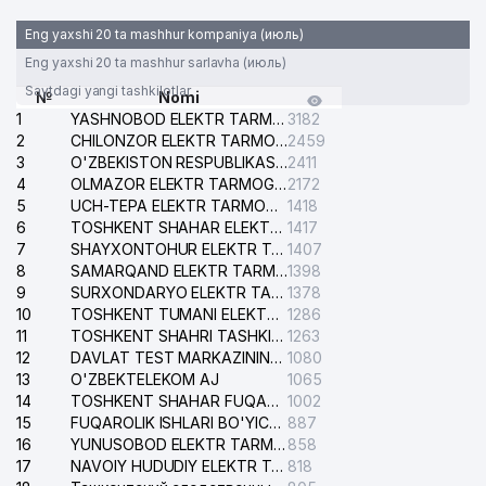
Eng yaxshi 20 ta mashhur kompaniya (июль)
Eng yaxshi 20 ta mashhur sarlavha (июль)
Saytdagi yangi tashkilotlar
№
Nomi
1
YASHNOBOD ELEKTR TARMOG'I NOSOZLIKLARI XIZMATI
3182
2
CHILONZOR ELEKTR TARMOG'I NOSOZLIK XIZMATI
2459
3
O'ZBEKISTON RESPUBLIKASI BOSH PROKURATURASI ISHONCH TELEFONI
2411
4
OLMAZOR ELEKTR TARMOG'I NOSOZLIKLARI XIZMATI
2172
5
UCH-TEPA ELEKTR TARMOG'I NOSOZLIKLARI XIZMATI
1418
6
TOSHKENT SHAHAR ELEKTR TARMOQLARI KORXONASI AJ
1417
7
SHAYXONTOHUR ELEKTR TARMOG'I NOSOZLIKLARINI TUZATISH XIZMATI
1407
8
SAMARQAND ELEKTR TARMOQLARI AJ
1398
9
SURXONDARYO ELEKTR TARMOQLARI AJ
1378
10
TOSHKENT TUMANI ELEKTR TARMOG'I AVARIYA XIZMATI
1286
11
TOSHKENT SHAHRI TASHKILOT TELEFONLARI HAQIDA MA'LUMOT BYUROSI
1263
12
DAVLAT TEST MARKAZINING ISHONCH TELEFONLARI
1080
13
O'ZBEKTELEKOM AJ
1065
14
TOSHKENT SHAHAR FUQAROLIK ISHLARI BO'YICHA SUDI
1002
15
FUQAROLIK ISHLARI BO'YICHA YAKKASAROY TUMANLARARO SUDI
887
16
YUNUSOBOD ELEKTR TARMOG'I NOSOZLIKLARI XIZMATI
858
17
NAVOIY HUDUDIY ELEKTR TARMOQLARI KORXONASI AJ
818