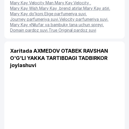
Mary Kay Velocity Man
,
Mary Kay Velocity
,
Mary Kay Wish
,
Mary Kay
,
brend atirlar
,
Mary Kay atiri
,
Mary Kay do'koni
,
Elige parfumeriya suvi
,
Journey parfumeriya suvi
,
Velocity parfumeriya suvi
,
Mary Kay «Nilufar va bambuk» tana uchun spreyi
,
Domain pardoz suvi
,
True Original pardoz suvi
Xaritada AXMEDOV OTABEK RAVSHAN
O'G'LI YAKKA TARTIBDAGI TADBIRKOR
joylashuvi