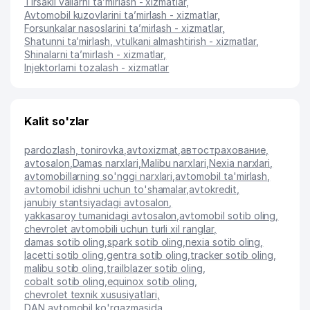
Tirsakli vallarni ta’mirlash - xizmatlar
,
Avtomobil kuzovlarini ta’mirlash - xizmatlar
,
Forsunkalar nasoslarini ta’mirlash - xizmatlar
,
Shatunni ta’mirlash, vtulkani almashtirish - xizmatlar
,
Shinalarni ta’mirlash - xizmatlar
,
Injektorlarni tozalash - xizmatlar
Kalit so'zlar
pardozlash, tonirovka
,
avtoxizmat
,
автострахование
,
avtosalon
,
Damas narxlari
,
Malibu narxlari
,
Nexia narxlari
,
avtomobillarning so'nggi narxlari
,
avtomobil ta'mirlash
,
avtomobil idishni uchun to'shamalar
,
avtokredit
,
janubiy stantsiyadagi avtosalon
,
yakkasaroy tumanidagi avtosalon
,
avtomobil sotib oling
,
chevrolet avtomobili uchun turli xil ranglar
,
damas sotib oling
,
spark sotib oling
,
nexia sotib oling
,
lacetti sotib oling
,
gentra sotib oling
,
tracker sotib oling
,
malibu sotib oling
,
trailblazer sotib oling
,
cobalt sotib oling
,
equinox sotib oling
,
chevrolet texnik xususiyatlari
,
DAN avtomobil ko'rgazmasida
,