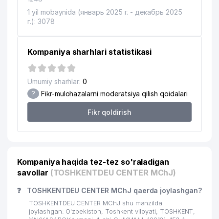
1 yil mobaynida (январь 2025 г. - декабрь 2025
г.): 3078
Kompaniya sharhlari statistikasi
Umumiy sharhlar:
0
?
Fikr-mulohazalarni moderatsiya qilish qoidalari
Fikr qoldirish
Kompaniya haqida tez-tez so'raladigan
savollar
(TOSHKENTDEU CENTER MChJ)
❓
TOSHKENTDEU CENTER MChJ qaerda joylashgan?
TOSHKENTDEU CENTER MChJ shu manzilda
joylashgan: O'zbekiston, Toshkent viloyati, TOSHKENT,