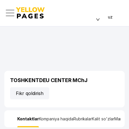
uz
TOSHKENTDEU CENTER MChJ
Fikr qoldirish
Kontaktlar
Kompaniya haqida
Rubrikalar
Kalit so'zlar
Manzil x