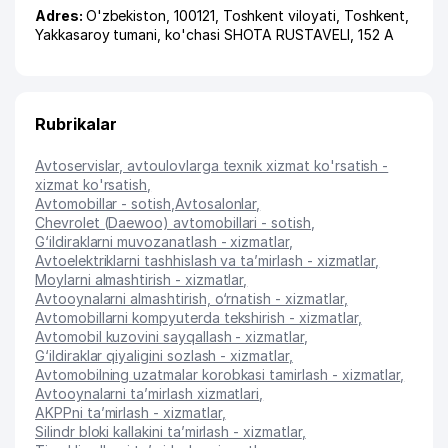
Adres:
O'zbekiston, 100121,
Toshkent viloyati
,
Toshkent
,
Yakkasaroy tumani
,
ko'chasi SHOTA RUSTAVELI
, 152 А
Rubrikalar
Avtoservislar, avtoulovlarga texnik xizmat ko'rsatish -
xizmat ko'rsatish
,
Avtomobillar - sotish
,
Avtosalonlar
,
Chevrolet (Daewoo) avtomobillari - sotish
,
G‘ildiraklarni muvozanatlash - xizmatlar
,
Avtoelektriklarni tashhislash va ta’mirlash - xizmatlar
,
Moylarni almashtirish - xizmatlar
,
Avtooynalarni almashtirish, o‘rnatish - xizmatlar
,
Avtomobillarni kompyuterda tekshirish - xizmatlar
,
Avtomobil kuzovini sayqallash - xizmatlar
,
G‘ildiraklar qiyaligini sozlash - xizmatlar
,
Avtomobilning uzatmalar korobkasi tamirlash - xizmatlar
,
Avtooynalarni ta’mirlash xizmatlari
,
AKPPni ta’mirlash - xizmatlar
,
Silindr bloki kallakini ta’mirlash - xizmatlar
,