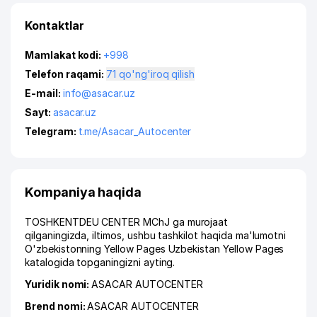
Kontaktlar
Mamlakat kodi:
+998
Telefon raqami:
71 qo'ng'iroq qilish
E-mail:
info@asacar.uz
Sayt:
asacar.uz
Telegram:
t.me/Asacar_Autocenter
Kompaniya haqida
TOSHKENTDEU CENTER MChJ ga murojaat
qilganingizda, iltimos, ushbu tashkilot haqida ma'lumotni
O'zbekistonning Yellow Pages Uzbekistan Yellow Pages
katalogida topganingizni ayting.
Yuridik nomi:
ASACAR AUTOCENTER
Brend nomi:
ASACAR AUTOCENTER