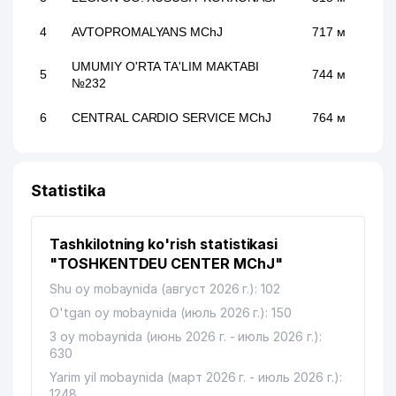
4
AVTOPROMALYANS MChJ
717 м
UMUMIY O'RTA TA'LIM MAKTABI
5
744 м
№232
6
CENTRAL CARDIO SERVICE MChJ
764 м
Statistika
Tashkilotning ko'rish statistikasi
"TOSHKENTDEU CENTER MChJ"
Shu oy mobaynida (август 2026 г.): 102
O'tgan oy mobaynida (июль 2026 г.): 150
3 oy mobaynida (июнь 2026 г. - июль 2026 г.):
630
Yarim yil mobaynida (март 2026 г. - июль 2026 г.):
1248