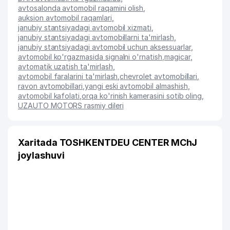
avtosalonda avtomobil raqamini olish
,
auksion avtomobil raqamlari
,
janubiy stantsiyadagi avtomobil xizmati
,
janubiy stantsiyadagi avtomobillarni ta'mirlash
,
janubiy stantsiyadagi avtomobil uchun aksessuarlar
,
avtomobil ko'rgazmasida signalni o'rnatish
,
magicar
,
avtomatik uzatish ta'mirlash
,
avtomobil faralarini ta'mirlash
,
chevrolet avtomobillari
,
ravon avtomobillari
,
yangi eski avtomobil almashish
,
avtomobil kafolati
,
orqa ko'rinish kamerasini sotib oling
,
UZAUTO MOTORS rasmiy dileri
Xaritada TOSHKENTDEU CENTER MChJ
joylashuvi