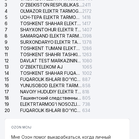
3
O'ZBEKISTON RESPUBLIKASI BOSH PROKURATURASI ISHONCH TELEFONI
2411
4
OLMAZOR ELEKTR TARMOG'I NOSOZLIKLARI XIZMATI
2172
5
UCH-TEPA ELEKTR TARMOG'I NOSOZLIKLARI XIZMATI
1418
6
TOSHKENT SHAHAR ELEKTR TARMOQLARI KORXONASI AJ
1417
7
SHAYXONTOHUR ELEKTR TARMOG'I NOSOZLIKLARINI TUZATISH XIZMATI
1407
8
SAMARQAND ELEKTR TARMOQLARI AJ
1398
9
SURXONDARYO ELEKTR TARMOQLARI AJ
1378
10
TOSHKENT TUMANI ELEKTR TARMOG'I AVARIYA XIZMATI
1286
11
TOSHKENT SHAHRI TASHKILOT TELEFONLARI HAQIDA MA'LUMOT BYUROSI
1263
12
DAVLAT TEST MARKAZINING ISHONCH TELEFONLARI
1080
13
O'ZBEKTELEKOM AJ
1065
14
TOSHKENT SHAHAR FUQAROLIK ISHLARI BO'YICHA SUDI
1002
15
FUQAROLIK ISHLARI BO'YICHA YAKKASAROY TUMANLARARO SUDI
887
16
YUNUSOBOD ELEKTR TARMOG'I NOSOZLIKLARI XIZMATI
858
17
NAVOIY HUDUDIY ELEKTR TARMOQLARI KORXONASI AJ
818
18
Ташкентский следственный изолятор
805
19
ELEKTRTARMOG'I NOSOZLIKLARINI TO'ZATISH SERGELI XIZMATI
738
20
FUQAROLIK ISHLARI BO'YICHA UCH-TEPA TUMANI SUDI
634
OZON MChJ
Мне Озон помог выкарабкаться, когда личный