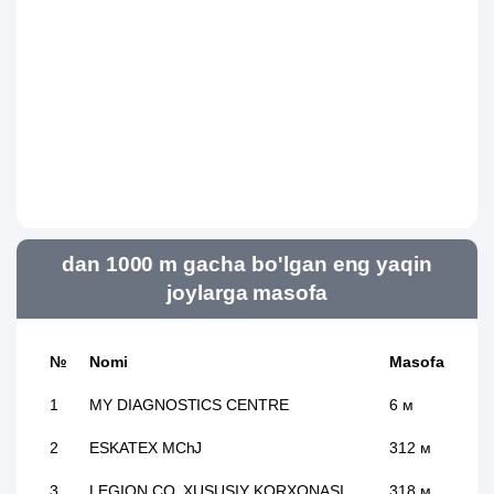
dan 1000 m gacha bo'lgan eng yaqin
joylarga masofa
№
Nomi
Masofa
1
MY DIAGNOSTICS CENTRE
6 м
2
ESKATEX MChJ
312 м
3
LEGION CO. XUSUSIY KORXONASI
318 м