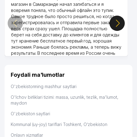
магазин в Самарканде начал загибаться и я
вовремя поняла, что обычный офлайн это тупик.
Самое трудное было просто решиться, но когда
зарегистрировалась и отправила первые заказы,
весь страх сразу ушел. Площадка полностью
берет на себя доставку до клиентов и для одежды
тут хранение бесплатное первый год, хорошая
экономия. Раньше боялась рекламы, а теперь вижу
результаты. В последнее время из России очень
много заказывают, а вначале только по
Узбекистану брали, но вяло. Удалось раскрутиться,
дальше развиваюсь потихоньку😊
Foydali ma'lumotlar
Hamida 03.08.2026 12:45:39
O'zbekistonning mashhur saytlari
O'lchov birliklari tizimi: massa, uzunlik, tezlik, ma'lumot,
maydon
O'zbekiston saytlari
Kommunal (uy-joy) tariflari Toshkent, O‘zbekiston
Onlayn xizmatlar