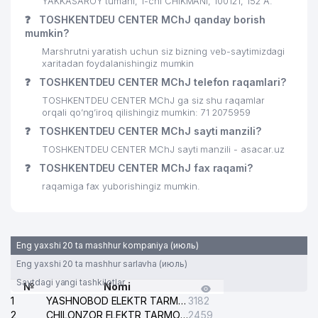
YAKKASAROY tumani, 1-chi CHIKMANI, 100121, 152 А.
❓
TOSHKENTDEU CENTER MChJ qanday borish
mumkin?
Marshrutni yaratish uchun siz bizning veb-saytimizdagi
xaritadan foydalanishingiz mumkin
❓
TOSHKENTDEU CENTER MChJ telefon raqamlari?
TOSHKENTDEU CENTER MChJ ga siz shu raqamlar
orqali qo’ng’iroq qilishingiz mumkin: 71 2075959
❓
TOSHKENTDEU CENTER MChJ sayti manzili?
TOSHKENTDEU CENTER MChJ sayti manzili - asacar.uz
❓
TOSHKENTDEU CENTER MChJ fax raqami?
raqamiga fax yuborishingiz mumkin.
Eng yaxshi 20 ta mashhur kompaniya (июль)
Eng yaxshi 20 ta mashhur sarlavha (июль)
Saytdagi yangi tashkilotlar
№
Nomi
1
YASHNOBOD ELEKTR TARMOG'I NOSOZLIKLARI XIZMATI
3182
2
CHILONZOR ELEKTR TARMOG'I NOSOZLIK XIZMATI
2459