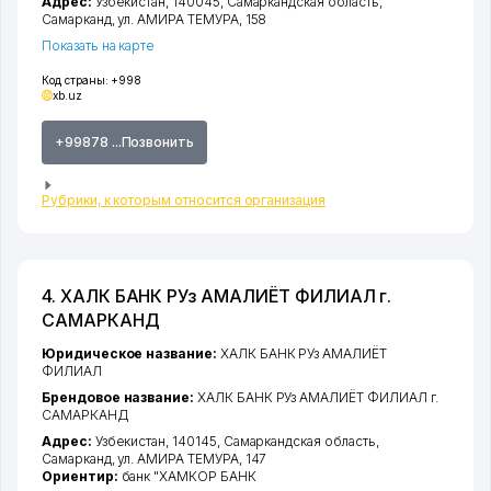
Адрес:
Узбекистан, 140045,
Самаркандская область
,
Самарканд
,
ул. АМИРА ТЕМУРА
, 158
Показать на карте
Код страны:
+998
xb.uz
+99878 ...Позвонить
Рубрики, к которым относится организация
4. ХАЛК БАНК РУз АМАЛИЁТ ФИЛИАЛ г.
САМАРКАНД
Юридическое название:
ХАЛК БАНК РУз АМАЛИЁТ
ФИЛИАЛ
Брендовое название:
ХАЛК БАНК РУз АМАЛИЁТ ФИЛИАЛ г.
САМАРКАНД
Адрес:
Узбекистан, 140145,
Самаркандская область
,
Самарканд
,
ул. АМИРА ТЕМУРА
, 147
Ориентир:
банк "ХАМКОР БАНК