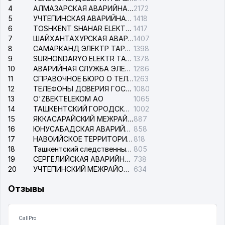
4
АЛМАЗАРСКАЯ АВАРИЙНАЯ СЛУЖБА ЭЛЕКТРОСЕТИ
2172
5
УЧТЕПИНСКАЯ АВАРИЙНАЯ СЛУЖБА ЭЛЕКТРОСЕТИ
1418
6
TOSHKENT SHAHAR ELEKTR TARMOQLARI KORXONASI АО
1417
7
ШАЙХАНТАХУРСКАЯ АВАРИЙНАЯ СЛУЖБА ЭЛЕКТРОСЕТИ
1407
8
САМАРКАНД ЭЛЕКТР ТАРМОКЛАРИ АО
1398
9
SURHONDARYO ELEKTR TARMOKLARI АО
1378
10
АВАРИЙНАЯ СЛУЖБА ЭЛЕКТРОСЕТИ ТАШКЕНТСКОГО РАЙОНА
1286
11
СПРАВОЧНОЕ БЮРО О ТЕЛЕФОНАХ ОРГАНИЗАЦИЙ г. ТАШКЕНТА
1263
12
ТЕЛЕФОНЫ ДОВЕРИЯ ГОСУДАРСТВЕННОГО ЦЕНТРА ТЕСТИРОВАНИЯ
1080
13
O'ZBEKTELEKOM АО
1065
14
ТАШКЕНТСКИЙ ГОРОДСКОЙ СУД ПО ГРАЖДАНСКИМ ДЕЛАМ
1002
15
ЯККАСАРАЙСКИЙ МЕЖРАЙОННЫЙ СУД ПО ГРАЖДАНСКИМ ДЕЛАМ
887
16
ЮНУСАБАДСКАЯ АВАРИЙНАЯ СЛУЖБА ЭЛЕКТРОСЕТИ
858
17
НАВОИЙСКОЕ ТЕРРИТОРИАЛЬНОЕ ПРЕДПРИЯТИЕ ЭЛЕКТРОСЕТИ АО
818
18
Ташкентский следственный изолятор
805
19
СЕРГЕЛИЙСКАЯ АВАРИЙНАЯ СЛУЖБА ЭЛЕКТРОСЕТИ
738
20
УЧТЕПИНСКИЙ МЕЖРАЙОННЫЙ СУД ПО ГРАЖДАНСКИМ ДЕЛАМ
634
Отзывы
CallPro