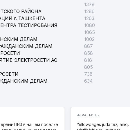
1378
НТСКОГО РАЙОНА
1286
ЦИЙ г. ТАШКЕНТА
1263
ЦЕНТРА ТЕСТИРОВАНИЯ
1080
1065
АНСКИМ ДЕЛАМ
1002
ГРАЖДАНСКИМ ДЕЛАМ
887
ТРОСЕТИ
858
ЯТИЕ ЭЛЕКТРОСЕТИ АО
818
805
РОСЕТИ
738
АЖДАНСКИМ ДЕЛАМ
634
PALMA TEXTILE
первый ПВЗ в нашем поселке
Yellowpages juda tez, aniq,