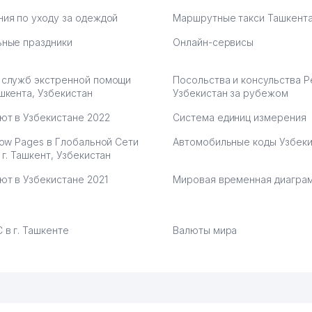
ия по уходу за одеждой
Маршрутные такси Ташкент
ные праздники
Онлайн-сервисы
 служб экстренной помощи
Посольства и консульства 
шкента, Узбекистан
Узбекистан за рубежом
ют в Узбекистане 2022
Система единиц измерения
low Pages в Глобальной Сети
Автомобильные коды Узбеки
 г. Ташкент, Узбекистан
ют в Узбекистане 2021
Мировая временная диагра
 в г. Ташкенте
Валюты мира