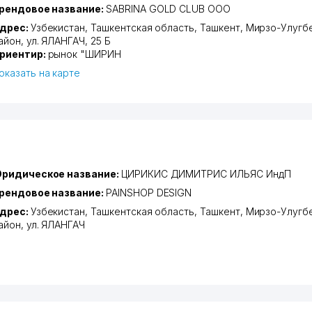
рендовое название:
SABRINA GOLD CLUB ООО
дрес:
Узбекистан,
Ташкентская область
,
Ташкент
,
Мирзо-Улугб
айон
,
ул. ЯЛАНГАЧ
, 25 Б
риентир:
рынок "ШИРИН
оказать на карте
ридическое название:
ЦИРИКИС ДИМИТРИС ИЛЬЯС ИндП
рендовое название:
PAINSHOP DESIGN
дрес:
Узбекистан,
Ташкентская область
,
Ташкент
,
Мирзо-Улугб
айон
,
ул. ЯЛАНГАЧ