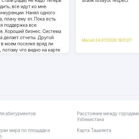
и стали рады) не надо теперь
sifatlik ishlaydi. respect
дить, все идут ко мне.
онкуренции. Нанял одного
, плачу ему зп. Пока есть
я поддержка все
я. Хороший бизнес. Система
а делает отчеты. Другой
Murod 24.07.2026 19:11:27
 в моем поселке вряд ли
, потому что видно на карте
Узбекистана что тут у нас
ПВЗ. Выгодное дело и
.
7.2026 08:00:37
ля абитуриентов
Расстояние между городам
Узбекистана
тран мира по площади и
Карта Ташкента
ю