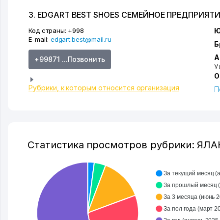
3. EDGART BEST SHOES СЕМЕЙНОЕ ПРЕДПРИЯТ
Код страны:
+998
Ю
E-mail:
edgart.best@mail.ru
Б
А
+99871 ...Позвонить
У
О
Рубрики, к которым относится организация
П
Статистика просмотров рубрики: ЯЛ
За текущий месяц (ав
З
За 3 месяца (июнь 20
За пол года (март 202