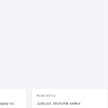
PALMA TEXTILE
 qulay va
Juda zo’r, ishonchlik xamkor.