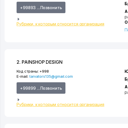
Б
+99893 ...Позвонить
А
р
О
Рубрики, к которым относится организация
П
2. PAINSHOP DESIGN
Код страны:
+998
Ю
E-mail:
tarvators135@gmail.com
Б
А
+99899 ...Позвонить
р
Рубрики, к которым относится организация