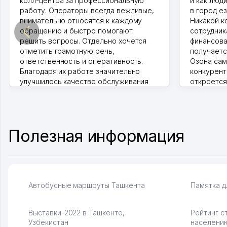
колл-центра за профессиональную
и как люд
работу. Операторы всегда вежливые,
в город ез
внимательно относятся к каждому
Никакой к
обращению и быстро помогают
сотрудника
решить вопросы. Отдельно хочется
финансова
отметить грамотную речь,
получаетс
ответственность и оперативность.
Озона сам
Благодаря их работе значительно
конкурент
улучшилось качество обслуживания
откроется
клиентов. Рекомендую этот колл-
Озона для 
центр как надежного партнера для
уже есть 
бизнеса.
спокойное
Vip Brand 31.07.2026 11:43:39
Марат 27.0
Полезная информация
Автобусные маршруты Ташкента
Памятка д
Выставки-2022 в Ташкенте,
Рейтинг с
Узбекистан
населени