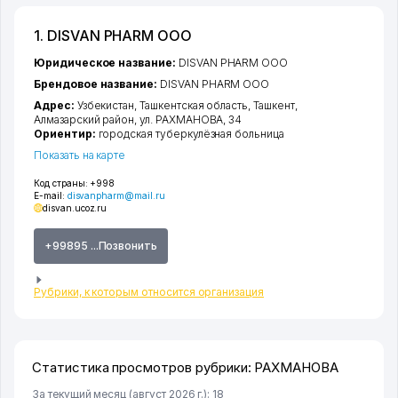
1. DISVAN PHARM ООО
Юридическое название:
DISVAN PHARM ООО
Брендовое название:
DISVAN PHARM ООО
Адрес:
Узбекистан,
Ташкентская область
,
Ташкент
,
Алмазарский район
,
ул. РАХМАНОВА
, 34
Ориентир:
городская туберкулёзная больница
Показать на карте
Код страны:
+998
E-mail:
disvanpharm@mail.ru
disvan.ucoz.ru
+99895 ...Позвонить
Рубрики, к которым относится организация
Статистика просмотров рубрики: РАХМАНОВА
За текущий месяц (август 2026 г.): 18