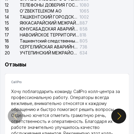
12
ТЕЛЕФОНЫ ДОВЕРИЯ ГОСУДАРСТВЕННОГО ЦЕНТРА ТЕСТИРОВАНИЯ
1080
13
O'ZBEKTELEKOM АО
1065
14
ТАШКЕНТСКИЙ ГОРОДСКОЙ СУД ПО ГРАЖДАНСКИМ ДЕЛАМ
1002
15
ЯККАСАРАЙСКИЙ МЕЖРАЙОННЫЙ СУД ПО ГРАЖДАНСКИМ ДЕЛАМ
887
16
ЮНУСАБАДСКАЯ АВАРИЙНАЯ СЛУЖБА ЭЛЕКТРОСЕТИ
858
17
НАВОИЙСКОЕ ТЕРРИТОРИАЛЬНОЕ ПРЕДПРИЯТИЕ ЭЛЕКТРОСЕТИ АО
818
18
Ташкентский следственный изолятор
805
19
СЕРГЕЛИЙСКАЯ АВАРИЙНАЯ СЛУЖБА ЭЛЕКТРОСЕТИ
738
20
УЧТЕПИНСКИЙ МЕЖРАЙОННЫЙ СУД ПО ГРАЖДАНСКИМ ДЕЛАМ
634
Отзывы
CallPro
Хочу поблагодарить команду CallPro колл-центра за
профессиональную работу. Операторы всегда
вежливые, внимательно относятся к каждому
обращению и быстро помогают решить вопросы.
Отдельно хочется отметить грамотную речь,
ответственность и оперативность. Благодаря их
работе значительно улучшилось качество
обслуживания клиентов. Рекомендую этот колл-