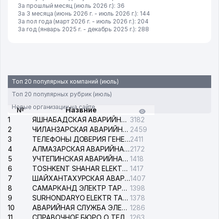
За прошлый месяц (июль 2026 г.): 36
За 3 месяца (июнь 2026 г. - июль 2026 г.): 144
За пол года (март 2026 г. - июль 2026 г.): 204
За год (январь 2025 г. - декабрь 2025 г.): 288
Топ 20 популярных компаний (июль)
Топ 20 популярных рубрик (июль)
Новые организации на сайте
№
Назвние
1
ЯШНАБАДСКАЯ АВАРИЙНАЯ СЛУЖБА ЭЛЕКТРОСЕТИ
3182
2
ЧИЛАНЗАРСКАЯ АВАРИЙНАЯ СЛУЖБА ЭЛЕКТРОСЕТИ
2459
3
ТЕЛЕФОНЫ ДОВЕРИЯ ГЕНЕРАЛЬНОЙ ПРОКУРАТУРЫ РЕСПУБЛИКИ УЗБЕКИСТАН
2411
4
АЛМАЗАРСКАЯ АВАРИЙНАЯ СЛУЖБА ЭЛЕКТРОСЕТИ
2172
5
УЧТЕПИНСКАЯ АВАРИЙНАЯ СЛУЖБА ЭЛЕКТРОСЕТИ
1418
6
TOSHKENT SHAHAR ELEKTR TARMOQLARI KORXONASI АО
1417
7
ШАЙХАНТАХУРСКАЯ АВАРИЙНАЯ СЛУЖБА ЭЛЕКТРОСЕТИ
1407
8
САМАРКАНД ЭЛЕКТР ТАРМОКЛАРИ АО
1398
9
SURHONDARYO ELEKTR TARMOKLARI АО
1378
10
АВАРИЙНАЯ СЛУЖБА ЭЛЕКТРОСЕТИ ТАШКЕНТСКОГО РАЙОНА
1286
11
СПРАВОЧНОЕ БЮРО О ТЕЛЕФОНАХ ОРГАНИЗАЦИЙ г. ТАШКЕНТА
1263