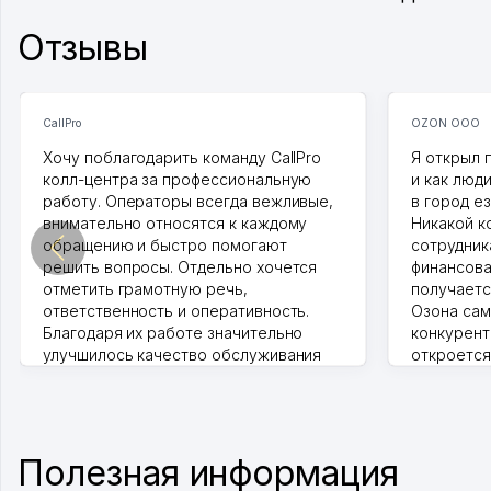
Отзывы
CallPro
OZON ООО
Хочу поблагодарить команду CallPro
Я открыл 
колл-центра за профессиональную
и как люд
работу. Операторы всегда вежливые,
в город ез
внимательно относятся к каждому
Никакой к
обращению и быстро помогают
сотрудника
решить вопросы. Отдельно хочется
финансова
отметить грамотную речь,
получаетс
ответственность и оперативность.
Озона сам
Благодаря их работе значительно
конкурент
улучшилось качество обслуживания
откроется
клиентов. Рекомендую этот колл-
Озона для 
центр как надежного партнера для
уже есть 
бизнеса.
спокойное
Vip Brand 31.07.2026 11:43:39
Марат 27.0
Полезная информация