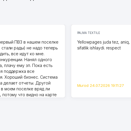
PALMA TEXTILE
первый ПВЗ в нашем поселке
Yellowpages juda tez, aniq,
и стали рады) не надо теперь
sifatlik ishlaydi. respect
дить, все идут ко мне.
онкуренции. Нанял одного
, плачу ему зп. Пока есть
я поддержка все
я. Хороший бизнес. Система
а делает отчеты. Другой
Murod 24.07.2026 19:11:27
 в моем поселке вряд ли
, потому что видно на карте
Узбекистана что тут у нас
ПВЗ. Выгодное дело и
.
7.2026 08:00:37