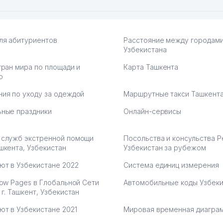
ля абитуриентов
Расстояние между городам
Узбекистана
тран мира по площади и
Карта Ташкента
ю
ия по уходу за одеждой
Маршрутные такси Ташкент
ные праздники
Онлайн-сервисы
 служб экстренной помощи
Посольства и консульства 
шкента, Узбекистан
Узбекистан за рубежом
ют в Узбекистане 2022
Система единиц измерения
low Pages в Глобальной Сети
Автомобильные коды Узбеки
 г. Ташкент, Узбекистан
ют в Узбекистане 2021
Мировая временная диагра