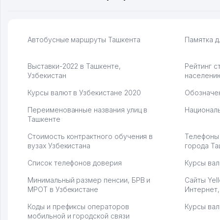
Автобусные маршруты Ташкента
Памятка д
Выставки-2022 в Ташкенте,
Рейтинг с
Узбекистан
населени
Курсы валют в Узбекистане 2020
Обозначен
Переименованные названия улиц в
Националь
Ташкенте
Стоимость контрактного обучения в
Телефоны
вузах Узбекистана
города Та
Список телефонов доверия
Курсы вал
Минимальный размер пенсии, БРВ и
Сайты Yel
МРОТ в Узбекистане
Интернет,
Коды и префиксы операторов
Курсы вал
мобильной и городской связи