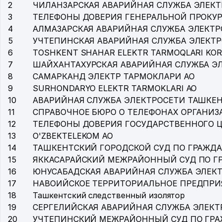
2
ЧИЛАНЗАРСКАЯ АВАРИЙНАЯ СЛУЖБА ЭЛЕК
3
ТЕЛЕФОНЫ ДОВЕРИЯ ГЕНЕРАЛЬНОЙ ПРОКУР
4
АЛМАЗАРСКАЯ АВАРИЙНАЯ СЛУЖБА ЭЛЕКТР
5
УЧТЕПИНСКАЯ АВАРИЙНАЯ СЛУЖБА ЭЛЕКТ
6
TOSHKENT SHAHAR ELEKTR TARMOQLARI KOR
7
ШАЙХАНТАХУРСКАЯ АВАРИЙНАЯ СЛУЖБА Э
8
САМАРКАНД ЭЛЕКТР ТАРМОКЛАРИ АО
9
SURHONDARYO ELEKTR TARMOKLARI АО
10
АВАРИЙНАЯ СЛУЖБА ЭЛЕКТРОСЕТИ ТАШКЕ
11
СПРАВОЧНОЕ БЮРО О ТЕЛЕФОНАХ ОРГАНИЗА
12
ТЕЛЕФОНЫ ДОВЕРИЯ ГОСУДАРСТВЕННОГО 
13
O'ZBEKTELEKOM АО
14
ТАШКЕНТСКИЙ ГОРОДСКОЙ СУД ПО ГРАЖД
15
ЯККАСАРАЙСКИЙ МЕЖРАЙОННЫЙ СУД ПО 
16
ЮНУСАБАДСКАЯ АВАРИЙНАЯ СЛУЖБА ЭЛЕК
17
НАВОИЙСКОЕ ТЕРРИТОРИАЛЬНОЕ ПРЕДПРИ
18
Ташкентский следственный изолятор
19
СЕРГЕЛИЙСКАЯ АВАРИЙНАЯ СЛУЖБА ЭЛЕКТ
20
УЧТЕПИНСКИЙ МЕЖРАЙОННЫЙ СУД ПО ГР