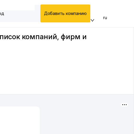
од
Добавить компанию
ru
список компаний, фирм и