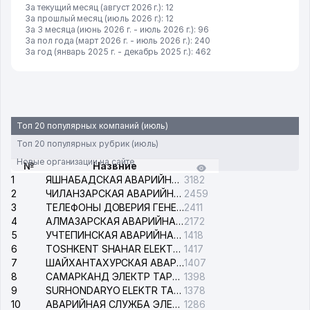
За текущий месяц (август 2026 г.): 12
За прошлый месяц (июль 2026 г.): 12
За 3 месяца (июнь 2026 г. - июль 2026 г.): 96
За пол года (март 2026 г. - июль 2026 г.): 240
За год (январь 2025 г. - декабрь 2025 г.): 462
Топ 20 популярных компаний (июль)
Топ 20 популярных рубрик (июль)
Новые организации на сайте
№
Назвние
1
ЯШНАБАДСКАЯ АВАРИЙНАЯ СЛУЖБА ЭЛЕКТРОСЕТИ
3182
2
ЧИЛАНЗАРСКАЯ АВАРИЙНАЯ СЛУЖБА ЭЛЕКТРОСЕТИ
2459
3
ТЕЛЕФОНЫ ДОВЕРИЯ ГЕНЕРАЛЬНОЙ ПРОКУРАТУРЫ РЕСПУБЛИКИ УЗБЕКИСТАН
2411
4
АЛМАЗАРСКАЯ АВАРИЙНАЯ СЛУЖБА ЭЛЕКТРОСЕТИ
2172
5
УЧТЕПИНСКАЯ АВАРИЙНАЯ СЛУЖБА ЭЛЕКТРОСЕТИ
1418
6
TOSHKENT SHAHAR ELEKTR TARMOQLARI KORXONASI АО
1417
7
ШАЙХАНТАХУРСКАЯ АВАРИЙНАЯ СЛУЖБА ЭЛЕКТРОСЕТИ
1407
8
САМАРКАНД ЭЛЕКТР ТАРМОКЛАРИ АО
1398
9
SURHONDARYO ELEKTR TARMOKLARI АО
1378
10
АВАРИЙНАЯ СЛУЖБА ЭЛЕКТРОСЕТИ ТАШКЕНТСКОГО РАЙОНА
1286