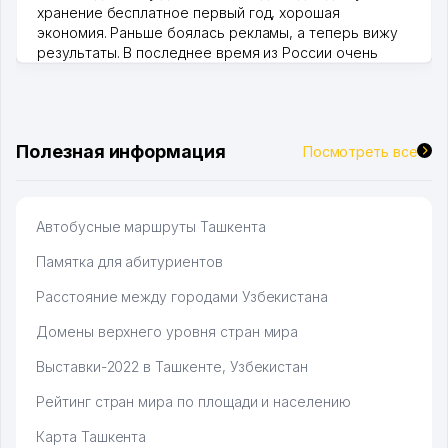
хранение бесплатное первый год, хорошая
экономия. Раньше боялась рекламы, а теперь вижу
результаты. В последнее время из России очень
много заказывают, а вначале только по Узбекистану
брали, но вяло. Удалось раскрутиться, дальше
развиваюсь потихоньку😊
Hamida 03.08.2026 12:45:39
Полезная информация
Посмотреть все
Автобусные маршруты Ташкента
Памятка для абитуриентов
Расстояние между городами Узбекистана
Домены верхнего уровня стран мира
Выставки-2022 в Ташкенте, Узбекистан
Рейтинг стран мира по площади и населению
Карта Ташкента