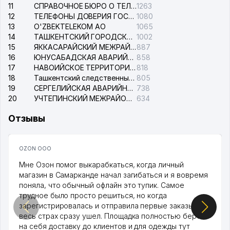
11
СПРАВОЧНОЕ БЮРО О ТЕЛЕФОНАХ ОРГАНИЗАЦИЙ г. ТАШКЕНТА
1263
12
ТЕЛЕФОНЫ ДОВЕРИЯ ГОСУДАРСТВЕННОГО ЦЕНТРА ТЕСТИРОВАНИЯ
1080
13
O'ZBEKTELEKOM АО
1065
14
ТАШКЕНТСКИЙ ГОРОДСКОЙ СУД ПО ГРАЖДАНСКИМ ДЕЛАМ
1002
15
ЯККАСАРАЙСКИЙ МЕЖРАЙОННЫЙ СУД ПО ГРАЖДАНСКИМ ДЕЛАМ
887
16
ЮНУСАБАДСКАЯ АВАРИЙНАЯ СЛУЖБА ЭЛЕКТРОСЕТИ
858
17
НАВОИЙСКОЕ ТЕРРИТОРИАЛЬНОЕ ПРЕДПРИЯТИЕ ЭЛЕКТРОСЕТИ АО
818
18
Ташкентский следственный изолятор
805
19
СЕРГЕЛИЙСКАЯ АВАРИЙНАЯ СЛУЖБА ЭЛЕКТРОСЕТИ
738
20
УЧТЕПИНСКИЙ МЕЖРАЙОННЫЙ СУД ПО ГРАЖДАНСКИМ ДЕЛАМ
634
Отзывы
OZON ООО
Мне Озон помог выкарабкаться, когда личный
магазин в Самарканде начал загибаться и я вовремя
поняла, что обычный офлайн это тупик. Самое
трудное было просто решиться, но когда
зарегистрировалась и отправила первые заказы,
весь страх сразу ушел. Площадка полностью берет
на себя доставку до клиентов и для одежды тут