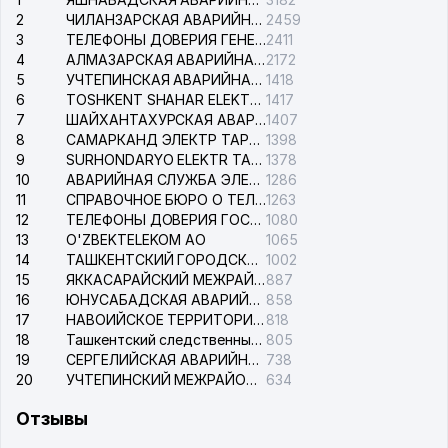
2
ЧИЛАНЗАРСКАЯ АВАРИЙНАЯ СЛУЖБА ЭЛЕКТРОСЕТИ
2459
3
ТЕЛЕФОНЫ ДОВЕРИЯ ГЕНЕРАЛЬНОЙ ПРОКУРАТУРЫ РЕСПУБЛИКИ УЗБЕКИСТАН
2411
4
АЛМАЗАРСКАЯ АВАРИЙНАЯ СЛУЖБА ЭЛЕКТРОСЕТИ
2172
5
УЧТЕПИНСКАЯ АВАРИЙНАЯ СЛУЖБА ЭЛЕКТРОСЕТИ
1418
6
TOSHKENT SHAHAR ELEKTR TARMOQLARI KORXONASI АО
1417
7
ШАЙХАНТАХУРСКАЯ АВАРИЙНАЯ СЛУЖБА ЭЛЕКТРОСЕТИ
1407
8
САМАРКАНД ЭЛЕКТР ТАРМОКЛАРИ АО
1398
9
SURHONDARYO ELEKTR TARMOKLARI АО
1378
10
АВАРИЙНАЯ СЛУЖБА ЭЛЕКТРОСЕТИ ТАШКЕНТСКОГО РАЙОНА
1286
11
СПРАВОЧНОЕ БЮРО О ТЕЛЕФОНАХ ОРГАНИЗАЦИЙ г. ТАШКЕНТА
1263
12
ТЕЛЕФОНЫ ДОВЕРИЯ ГОСУДАРСТВЕННОГО ЦЕНТРА ТЕСТИРОВАНИЯ
1080
13
O'ZBEKTELEKOM АО
1065
14
ТАШКЕНТСКИЙ ГОРОДСКОЙ СУД ПО ГРАЖДАНСКИМ ДЕЛАМ
1002
15
ЯККАСАРАЙСКИЙ МЕЖРАЙОННЫЙ СУД ПО ГРАЖДАНСКИМ ДЕЛАМ
887
16
ЮНУСАБАДСКАЯ АВАРИЙНАЯ СЛУЖБА ЭЛЕКТРОСЕТИ
858
17
НАВОИЙСКОЕ ТЕРРИТОРИАЛЬНОЕ ПРЕДПРИЯТИЕ ЭЛЕКТРОСЕТИ АО
818
18
Ташкентский следственный изолятор
805
19
СЕРГЕЛИЙСКАЯ АВАРИЙНАЯ СЛУЖБА ЭЛЕКТРОСЕТИ
738
20
УЧТЕПИНСКИЙ МЕЖРАЙОННЫЙ СУД ПО ГРАЖДАНСКИМ ДЕЛАМ
634
Отзывы