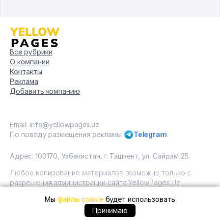
Все рубрики
О компании
Контакты
Реклама
Добавить компанию
Email: info@yellowpages.uz
По поводу размещения рекламы
Telegram
Адрес: 100170, Узбекистан, г. Ташкент, ул. Сайрам 25.
Любое копирование материалов возможно только с
разрешения администрации сайта YellowPages.Uz
Мы
файлы cookie
будет использовать
Copyright © Yellow Pages Uzbekistan, 2009 - 2026 / ООО
"Yellow Pages". Все права защищены All rights reserved.
Принимаю