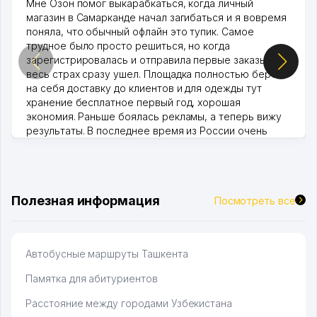
Мне Озон помог выкарабкаться, когда личный
магазин в Самарканде начал загибаться и я вовремя
поняла, что обычный офлайн это тупик. Самое
трудное было просто решиться, но когда
зарегистрировалась и отправила первые заказы,
весь страх сразу ушел. Площадка полностью берет
на себя доставку до клиентов и для одежды тут
хранение бесплатное первый год, хорошая
экономия. Раньше боялась рекламы, а теперь вижу
результаты. В последнее время из России очень
много заказывают, а вначале только по Узбекистану
брали, но вяло. Удалось раскрутиться, дальше
развиваюсь потихоньку😊
Hamida 03.08.2026 12:45:39
Полезная информация
Посмотреть все
Автобусные маршруты Ташкента
Памятка для абитуриентов
Расстояние между городами Узбекистана