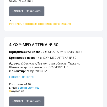
Факсы:
71 2448606
+99871 ...Позвонить
Рубрики, к которым относится организация
4. OXY-MED АПТЕКА № 50
Юридическое название:
NIKA FARM SERVIS ООО
Брендовое название:
OXY-MED АПТЕКА № 50
Адрес:
Узбекистан,
Ташкентская область
,
Ташкент
,
Шайхантахурский район
,
пл. ЭСКИ ЖУВА
, 3
Ориентир:
базар "ЧОРСУ"
Показать на карте
Код страны:
+998
E-mail:
apteka50@nfs.uz
oxymed.uz
+99871 ...Позвонить