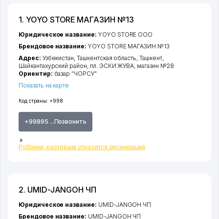
1. YOYO STORE МАГАЗИН №13
Юридическое название:
YOYO STORE ООО
Брендовое название:
YOYO STORE МАГАЗИН №13
Адрес:
Узбекистан,
Ташкентская область
,
Ташкент
,
Шайхантахурский район
,
пл. ЭСКИ ЖУВА
, магазин №28
Ориентир:
базар "ЧОРСУ"
Показать на карте
Код страны:
+998
+99895 ...Позвонить
Рубрики, к которым относится организация
2. UMID-JANGOH ЧП
Юридическое название:
UMID-JANGOH ЧП
Брендовое название:
UMID-JANGOH ЧП