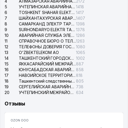
4
АЛМАЗАРСКАЯ АВАРИЙНАЯ СЛУЖБА ЭЛЕКТРОСЕТИ
2172
5
УЧТЕПИНСКАЯ АВАРИЙНАЯ СЛУЖБА ЭЛЕКТРОСЕТИ
1418
6
TOSHKENT SHAHAR ELEKTR TARMOQLARI KORXONASI АО
1417
7
ШАЙХАНТАХУРСКАЯ АВАРИЙНАЯ СЛУЖБА ЭЛЕКТРОСЕТИ
1407
8
САМАРКАНД ЭЛЕКТР ТАРМОКЛАРИ АО
1398
9
SURHONDARYO ELEKTR TARMOKLARI АО
1378
10
АВАРИЙНАЯ СЛУЖБА ЭЛЕКТРОСЕТИ ТАШКЕНТСКОГО РАЙОНА
1286
11
СПРАВОЧНОЕ БЮРО О ТЕЛЕФОНАХ ОРГАНИЗАЦИЙ г. ТАШКЕНТА
1263
12
ТЕЛЕФОНЫ ДОВЕРИЯ ГОСУДАРСТВЕННОГО ЦЕНТРА ТЕСТИРОВАНИЯ
1080
13
O'ZBEKTELEKOM АО
1065
14
ТАШКЕНТСКИЙ ГОРОДСКОЙ СУД ПО ГРАЖДАНСКИМ ДЕЛАМ
1002
15
ЯККАСАРАЙСКИЙ МЕЖРАЙОННЫЙ СУД ПО ГРАЖДАНСКИМ ДЕЛАМ
887
16
ЮНУСАБАДСКАЯ АВАРИЙНАЯ СЛУЖБА ЭЛЕКТРОСЕТИ
858
17
НАВОИЙСКОЕ ТЕРРИТОРИАЛЬНОЕ ПРЕДПРИЯТИЕ ЭЛЕКТРОСЕТИ АО
818
18
Ташкентский следственный изолятор
805
19
СЕРГЕЛИЙСКАЯ АВАРИЙНАЯ СЛУЖБА ЭЛЕКТРОСЕТИ
738
20
УЧТЕПИНСКИЙ МЕЖРАЙОННЫЙ СУД ПО ГРАЖДАНСКИМ ДЕЛАМ
634
Отзывы
OZON ООО