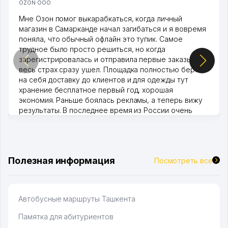
OZON ООО
Мне Озон помог выкарабкаться, когда личный
магазин в Самарканде начал загибаться и я вовремя
поняла, что обычный офлайн это тупик. Самое
трудное было просто решиться, но когда
зарегистрировалась и отправила первые заказы,
весь страх сразу ушел. Площадка полностью берет
на себя доставку до клиентов и для одежды тут
хранение бесплатное первый год, хорошая
экономия. Раньше боялась рекламы, а теперь вижу
результаты. В последнее время из России очень
много заказывают, а вначале только по Узбекистану
брали, но вяло. Удалось раскрутиться, дальше
развиваюсь потихоньку😊
Hamida 03.08.2026 12:45:39
Полезная информация
Посмотреть все
Автобусные маршруты Ташкента
Памятка для абитуриентов