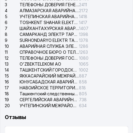
3
ТЕЛЕФОНЫ ДОВЕРИЯ ГЕНЕРАЛЬНОЙ ПРОКУРАТУРЫ РЕСПУБЛИКИ УЗБЕКИСТАН
2411
4
АЛМАЗАРСКАЯ АВАРИЙНАЯ СЛУЖБА ЭЛЕКТРОСЕТИ
2172
5
УЧТЕПИНСКАЯ АВАРИЙНАЯ СЛУЖБА ЭЛЕКТРОСЕТИ
1418
6
TOSHKENT SHAHAR ELEKTR TARMOQLARI KORXONASI АО
1417
7
ШАЙХАНТАХУРСКАЯ АВАРИЙНАЯ СЛУЖБА ЭЛЕКТРОСЕТИ
1407
8
САМАРКАНД ЭЛЕКТР ТАРМОКЛАРИ АО
1398
9
SURHONDARYO ELEKTR TARMOKLARI АО
1378
10
АВАРИЙНАЯ СЛУЖБА ЭЛЕКТРОСЕТИ ТАШКЕНТСКОГО РАЙОНА
1286
11
СПРАВОЧНОЕ БЮРО О ТЕЛЕФОНАХ ОРГАНИЗАЦИЙ г. ТАШКЕНТА
1263
12
ТЕЛЕФОНЫ ДОВЕРИЯ ГОСУДАРСТВЕННОГО ЦЕНТРА ТЕСТИРОВАНИЯ
1080
13
O'ZBEKTELEKOM АО
1065
14
ТАШКЕНТСКИЙ ГОРОДСКОЙ СУД ПО ГРАЖДАНСКИМ ДЕЛАМ
1002
15
ЯККАСАРАЙСКИЙ МЕЖРАЙОННЫЙ СУД ПО ГРАЖДАНСКИМ ДЕЛАМ
887
16
ЮНУСАБАДСКАЯ АВАРИЙНАЯ СЛУЖБА ЭЛЕКТРОСЕТИ
858
17
НАВОИЙСКОЕ ТЕРРИТОРИАЛЬНОЕ ПРЕДПРИЯТИЕ ЭЛЕКТРОСЕТИ АО
818
18
Ташкентский следственный изолятор
805
19
СЕРГЕЛИЙСКАЯ АВАРИЙНАЯ СЛУЖБА ЭЛЕКТРОСЕТИ
738
20
УЧТЕПИНСКИЙ МЕЖРАЙОННЫЙ СУД ПО ГРАЖДАНСКИМ ДЕЛАМ
634
Отзывы