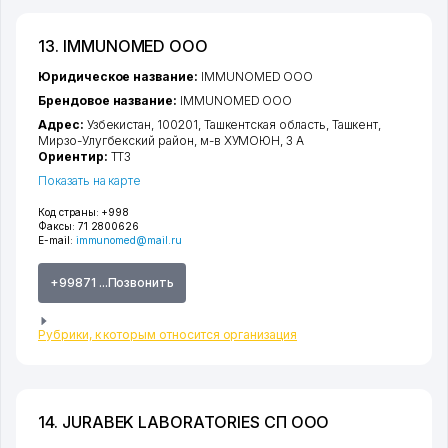
13. IMMUNOMED ООО
Юридическое название:
IMMUNOMED ООО
Брендовое название:
IMMUNOMED ООО
Адрес:
Узбекистан, 100201,
Ташкентская область
,
Ташкент
,
Мирзо-Улугбекский район
,
м-в ХУМОЮН
, 3 А
Ориентир:
ТТЗ
Показать на карте
Код страны:
+998
Факсы:
71 2800626
E-mail:
immunomed@mail.ru
+99871 ...Позвонить
Рубрики, к которым относится организация
14. JURABEK LABORATORIES СП ООО