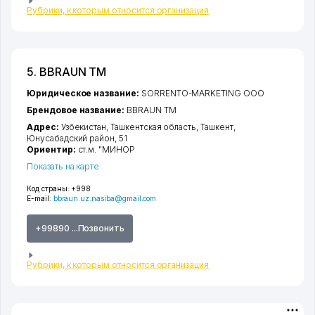
Рубрики, к которым относится организация
5. BBRAUN ТМ
Юридическое название:
SORRENTO-MARKETING ООО
Брендовое название:
BBRAUN ТМ
Адрес:
Узбекистан,
Ташкентская область
,
Ташкент
,
Юнусабадский район
, 51
Ориентир:
ст.м. "МИНОР
Показать на карте
Код страны:
+998
E-mail:
bbraun.uz.nasiba@gmail.com
+99890 ...Позвонить
Рубрики, к которым относится организация