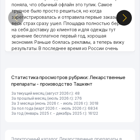
поняла, что обычный офлайн это тупик. Самое
трудное было просто решиться, но когда
зарегистрировалась и отправила первые заказы,
весь страх сразу ушел. Площадка полностью берет
на себя доставку до клиентов и для одежды тут
хранение бесплатное первый год, хорошая
экономия. Раньше боялась рекламы, а теперь вижу
результаты. В последнее время из России очень
много заказывают, а вначале только по Узбекистану
брали, но вяло. Удалось раскрутиться, дальше
развиваюсь потихоньку😊
Hamida 03.08.2026 12:45:39
Статистика просмотров рубрики: Лекарственные
препараты - производство Ташкент
За текущий месяц (август 2026 г.): 48
За прошлый месяц (июль 2026 г.): 276
За 3 месяца (июнь 2026 г. - июль 2026 г.): 3018
За пол года (март 2026 г. - июль 2026 г.): 6834
За год (январь 2025 г. - декабрь 2025 г.): 16122
Электронный каталог Лекарственные препараты в