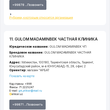
+99878 ...Позвонить
Рубрики, к которым относится организация
11. GULOM MADAMINBEK ЧАСТНАЯ КЛИНИКА
Юридическое название:
GULOM MADAMINBEK ЧП
Брендовое название:
GULOM MADAMINBEK ЧАСТНАЯ
КЛИНИКА
Адрес:
Узбекистан, 100180,
Ташкентская область
,
Ташкент
,
Юнусабадский район
,
м-в ЮНУСАБАД-15
, 28, офис 2
Ориентир:
магазин "АРБАТ
Показать на карте
Код страны:
+998
Факсы:
71 2225247
E-mail:
gm_eliksir@mail.ru
eliksir.uz
+99871 ...Позвонить