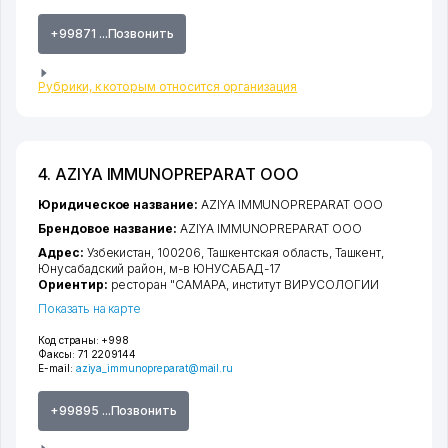
+99871 ...Позвонить
Рубрики, к которым относится организация
4. AZIYA IMMUNOPREPARAT ООО
Юридическое название:
AZIYA IMMUNOPREPARAT ООО
Брендовое название:
AZIYA IMMUNOPREPARAT ООО
Адрес:
Узбекистан, 100206,
Ташкентская область
,
Ташкент
,
Юнусабадский район
,
м-в ЮНУСАБАД-17
Ориентир:
ресторан "САМАРА, институт ВИРУСОЛОГИИ
Показать на карте
Код страны:
+998
Факсы:
71 2209144
E-mail:
aziya_immunopreparat@mail.ru
+99895 ...Позвонить