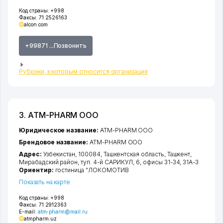
Код страны:
+998
Факсы:
71 2526163
alcon.com
+99871 ...Позвонить
Рубрики, к которым относится организация
3. ATM-PHARM ООО
Юридическое название:
ATM-PHARM ООО
Брендовое название:
ATM-PHARM ООО
Адрес:
Узбекистан, 100084,
Ташкентская область
,
Ташкент
,
Мирабадский район
,
туп. 4-й САРИКУЛ
, 6, офисы 31-34, 31А-3
Ориентир:
гостиница "ЛОКОМОТИВ
Показать на карте
Код страны:
+998
Факсы:
71 2912363
E-mail:
atm-pharm@mail.ru
atmpharm.uz