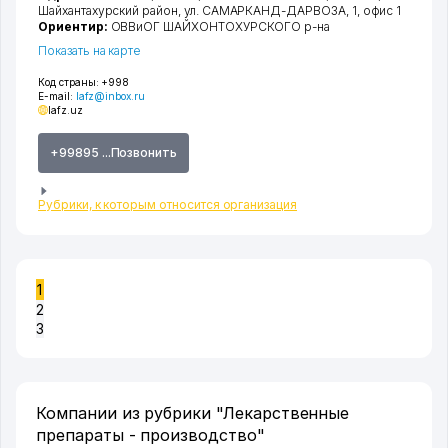
Шайхантахурский район
,
ул. САМАРКАНД-ДАРВОЗА
, 1, офис 1
Ориентир:
ОВВиОГ ШАЙХОНТОХУРСКОГО р-на
Показать на карте
Код страны:
+998
E-mail:
lafz@inbox.ru
lafz.uz
+99895 ...Позвонить
Рубрики, к которым относится организация
1
2
3
Компании из рубрики "Лекарственные
препараты - производство"