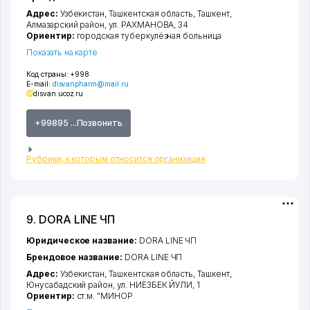
Адрес:
Узбекистан,
Ташкентская область
,
Ташкент
,
Алмазарский район
,
ул. РАХМАНОВА
, 34
Ориентир:
городская туберкулёзная больница
Показать на карте
Код страны:
+998
E-mail:
disvanpharm@mail.ru
disvan.ucoz.ru
+99895 ...Позвонить
Рубрики, к которым относится организация
9. DORA LINE ЧП
Юридическое название:
DORA LINE ЧП
Брендовое название:
DORA LINE ЧП
Адрес:
Узбекистан,
Ташкентская область
,
Ташкент
,
Юнусабадский район
,
ул. НИЁЗБЕК ЙУЛИ
, 1
Ориентир:
ст.м. "МИНОР