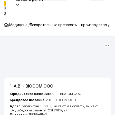
1
2
3
/
Медицина /
Лекарственные препараты - производство /
1. A.B. - BIOCOM ООО
Юридическое название:
A.B. - BIOCOM ООО
Брендовое название:
A.B. - BIOCOM ООО
Адрес:
Узбекистан, 100053,
Ташкентская область
,
Ташкент
,
Юнусабадский район
,
ул. ЭЗГУЛИК
, 27
Ориентир:
ТЕЛЕБАШНЯ