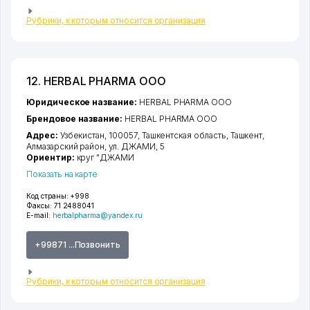
Рубрики, к которым относится организация
12. HERBAL PHARMA ООО
Юридическое название:
HERBAL PHARMA ООО
Брендовое название:
HERBAL PHARMA ООО
Адрес:
Узбекистан, 100057,
Ташкентская область
,
Ташкент
,
Алмазарский район
,
ул. ДЖАМИ
, 5
Ориентир:
круг "ДЖАМИ
Показать на карте
Код страны:
+998
Факсы:
71 2488041
E-mail:
herbalpharma@yandex.ru
+99871 ...Позвонить
Рубрики, к которым относится организация