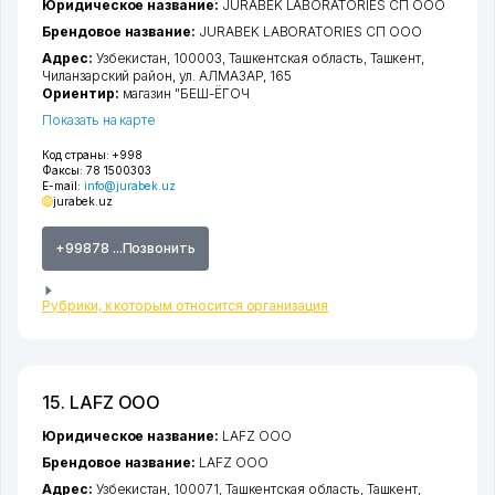
Юридическое название:
JURABEK LABORATORIES СП ООО
Брендовое название:
JURABEK LABORATORIES СП ООО
Адрес:
Узбекистан, 100003,
Ташкентская область
,
Ташкент
,
Чиланзарский район
,
ул. АЛМАЗАР
, 165
Ориентир:
магазин "БЕШ-ЁГОЧ
Показать на карте
Код страны:
+998
Факсы:
78 1500303
E-mail:
info@jurabek.uz
jurabek.uz
+99878 ...Позвонить
Рубрики, к которым относится организация
15. LAFZ ООО
Юридическое название:
LAFZ ООО
Брендовое название:
LAFZ ООО
Адрес:
Узбекистан, 100071,
Ташкентская область
,
Ташкент
,