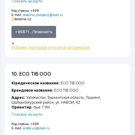
Показать на карте
Код страны:
+998
E-mail:
doraline_company@mail.ru
doraline.uz
+99871 ...Позвонить
Рубрики, к которым относится организация
10. ECO TIB ООО
Юридическое название:
ECO TIB ООО
Брендовое название:
ECO TIB ООО
Адрес:
Узбекистан,
Ташкентская область
,
Ташкент
,
Шайхантахурский район
,
ул. НАВОИ
, 42
Ориентир:
быв. ГУМ
Показать на карте
Код страны:
+998
E-mail:
ecotib.uz@mail.ru