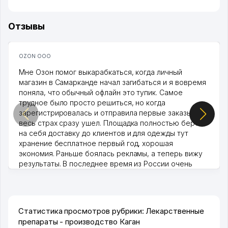
Отзывы
OZON ООО
Мне Озон помог выкарабкаться, когда личный
магазин в Самарканде начал загибаться и я вовремя
поняла, что обычный офлайн это тупик. Самое
трудное было просто решиться, но когда
зарегистрировалась и отправила первые заказы,
весь страх сразу ушел. Площадка полностью берет
на себя доставку до клиентов и для одежды тут
хранение бесплатное первый год, хорошая
экономия. Раньше боялась рекламы, а теперь вижу
результаты. В последнее время из России очень
много заказывают, а вначале только по Узбекистану
брали, но вяло. Удалось раскрутиться, дальше
развиваюсь потихоньку😊
Hamida 03.08.2026 12:45:39
Статистика просмотров рубрики: Лекарственные
препараты - производство Каган