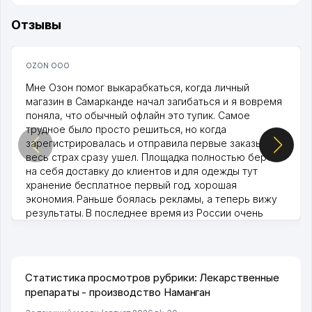
Отзывы
OZON ООО
Мне Озон помог выкарабкаться, когда личный
магазин в Самарканде начал загибаться и я вовремя
поняла, что обычный офлайн это тупик. Самое
трудное было просто решиться, но когда
зарегистрировалась и отправила первые заказы,
весь страх сразу ушел. Площадка полностью берет
на себя доставку до клиентов и для одежды тут
хранение бесплатное первый год, хорошая
экономия. Раньше боялась рекламы, а теперь вижу
результаты. В последнее время из России очень
много заказывают, а вначале только по Узбекистану
брали, но вяло. Удалось раскрутиться, дальше
развиваюсь потихоньку😊
Hamida 03.08.2026 12:45:39
Статистика просмотров рубрики: Лекарственные
препараты - производство Наманган