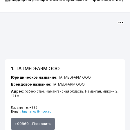
1. TATMEDFARM ООО
Юридическое название:
TATMEDFARM ООО
Брендовое название:
TATMEDFARM ООО
Адрес:
Узбекистан,
Наманганская область
,
Наманган
,
микр-н 2
,
171 А
Код страны:
+998
E-mail:
turahanov@inbox.ru
+99869 ...Позвонить