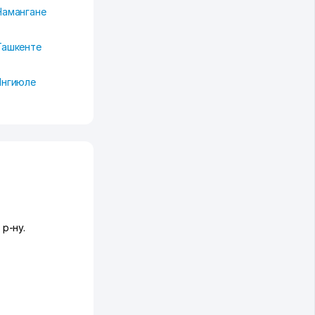
Намангане
Ташкенте
Янгиюле
р-ну.