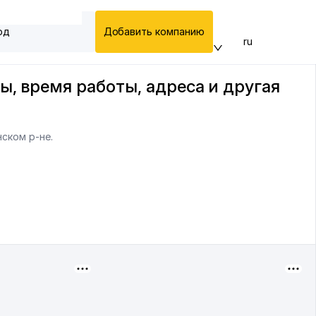
од
Добавить компанию
ru
ы, время работы, адреса и другая
ском р-не.