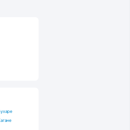
.
Бухаре
Кагане