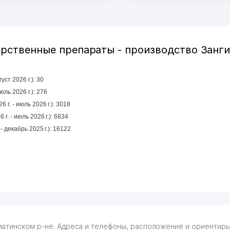
Узбекистана что тут у нас
ПВЗ. Выгодное дело и
.
7.2026 08:00:37
рственные препараты - производство Занги
уст 2026 г.): 30
рошлый месяц (июль 2026 г.): 276
 г. - июль 2026 г.): 3018
 г. - июль 2026 г.): 6834
За год (январь 2025 г. - декабрь 2025 г.): 16122
атинском р-не. Адреса и телефоны, расположение и ориентиры,