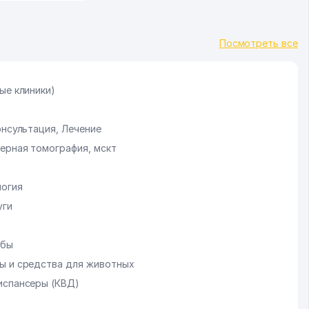
Посмотреть все
ые клиники)
онсультация, Лечение
ерная томография, мскт
логия
уги
обы
ы и средства для животных
испансеры (КВД)