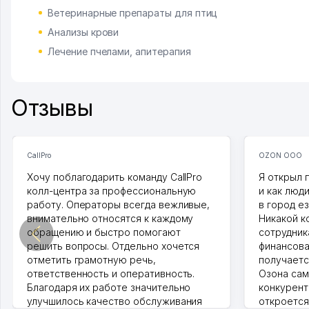
Ветеринарные препараты для птиц
Анализы крови
Лечение пчелами, апитерапия
Отзывы
CallPro
OZON ООО
Хочу поблагодарить команду CallPro
Я открыл 
колл-центра за профессиональную
и как люд
работу. Операторы всегда вежливые,
в город ез
внимательно относятся к каждому
Никакой к
обращению и быстро помогают
сотрудника
решить вопросы. Отдельно хочется
финансова
отметить грамотную речь,
получаетс
ответственность и оперативность.
Озона сам
Благодаря их работе значительно
конкурент
улучшилось качество обслуживания
откроется