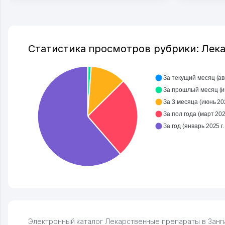
клиентов. Рекомендую этот колл-
Озона для 
центр как надежного партнера для
уже есть 
бизнеса.
спокойное
Vip Brand 31.07.2026 11:43:39
Марат 27.0
Статистика просмотров рубрики: Лека
За текущий месяц (авг
За п
За 3 месяца (июнь 2026
За пол года (март 2026
Электронный каталог Лекарственные препараты в Занги