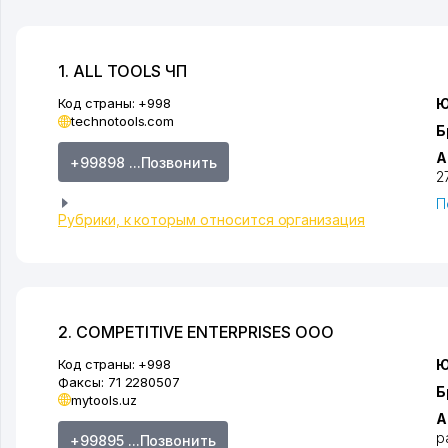
1. ALL TOOLS ЧП
Код страны:
+998
Ю
technotools.com
Б
А
+99898 ...Позвонить
2
П
Рубрики, к которым относится организация
2. COMPETITIVE ENTERPRISES ООО
Код страны:
+998
Ю
Факсы:
71 2280507
Б
mytools.uz
А
р
+99895 ...Позвонить