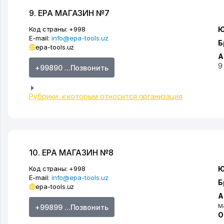
9. EPA МАГАЗИН №7
Код страны:
+998
Ю
E-mail:
info@epa-tools.uz
Б
epa-tools.uz
А
9
+99890 ...Позвонить
Рубрики, к которым относится организация
10. EPA МАГАЗИН №8
Код страны:
+998
Ю
E-mail:
info@epa-tools.uz
Б
epa-tools.uz
А
м
+99899 ...Позвонить
О