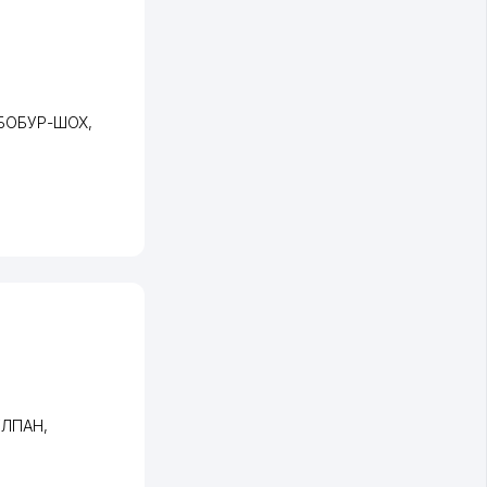
 БОБУР-ШОХ
,
ЧУЛПАН
,