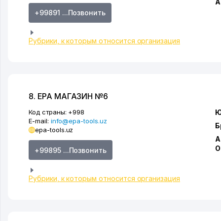
А
+99891 ...Позвонить
Рубрики, к которым относится организация
8. EPA МАГАЗИН №6
Код страны:
+998
Ю
E-mail:
info@epa-tools.uz
Б
epa-tools.uz
А
О
+99895 ...Позвонить
Рубрики, к которым относится организация