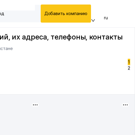
од
Добавить компанию
ru
й, их адреса, телефоны, контакты
истане
1
2