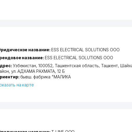
ридическое название:
ESS ELECTRICAL SOLUTIONS ООО
рендовое название:
ESS ELECTRICAL SOLUTIONS ООО
дрес:
Узбекистан, 100052,
Ташкентская область
,
Ташкент
,
Шайх
айон
,
ул. АДХАМА РАХМАТА
, 12 Б
риентир:
бывш. фабрика "МАЛИКА
оказать на карте
ридическое название:
T-LINE ООО