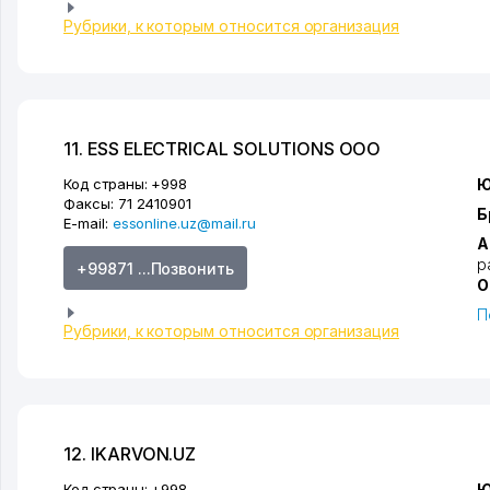
Рубрики, к которым относится организация
11. ESS ELECTRICAL SOLUTIONS ООО
Код страны:
+998
Ю
Факсы:
71 2410901
Б
E-mail:
essonline.uz@mail.ru
А
р
+99871 ...Позвонить
О
П
Рубрики, к которым относится организация
12. IKARVON.UZ
Код страны:
+998
Ю