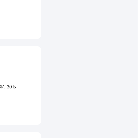
ОИ
, 30 Б