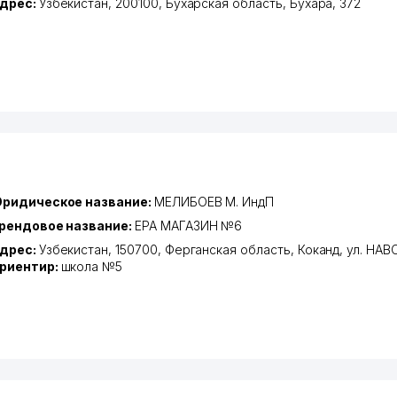
дрес:
Узбекистан, 200100,
Бухарская область
,
Бухара
, 372
ридическое название:
МЕЛИБОЕВ М. ИндП
рендовое название:
EPA МАГАЗИН №6
дрес:
Узбекистан, 150700,
Ферганская область
,
Коканд
,
ул. НАВ
риентир:
школа №5