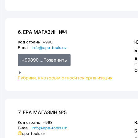
6. EPA МАГАЗИН №4
Код страны:
+998
Ю
E-mail:
info@epa-tools.uz
Б
А
+99890 ...Позвонить
С
О
Рубрики, к которым относится организация
7. EPA МАГАЗИН №5
Код страны:
+998
Ю
E-mail:
info@epa-tools.uz
Б
epa-tools.uz