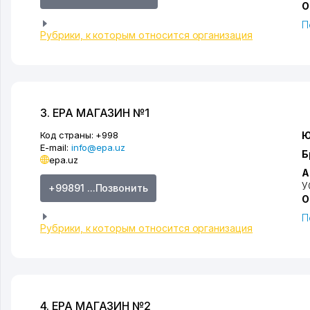
О
П
Рубрики, к которым относится организация
3. EPA МАГАЗИН №1
Код страны:
+998
Ю
E-mail:
info@epa.uz
Б
epa.uz
А
У
+99891 ...Позвонить
О
П
Рубрики, к которым относится организация
4. EPA МАГАЗИН №2