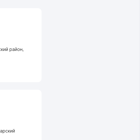
кий район
,
арский