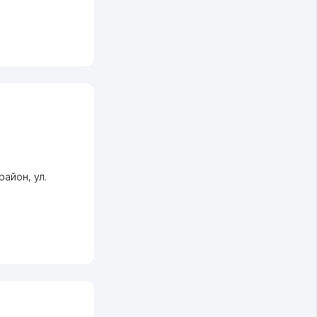
район
,
ул.