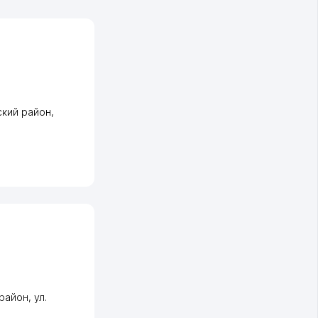
кий район
,
район
,
ул.