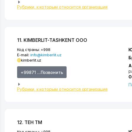
Рубрики, к которым относится организация
11. KIMBERLIT-TASHKENT ООО
Код страны:
+998
Ю
E-mail:
info@kimberlit.uz
Б
kimberlit.uz
А
р
+99871 ...Позвонить
О
П
Рубрики, к которым относится организация
12. TEH ТМ
Код страны:
+998
Ю