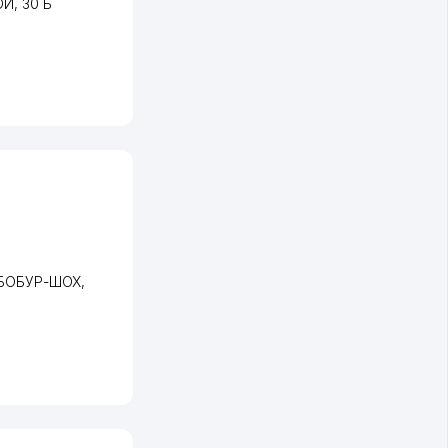
ОИ
, 30 Б
 БОБУР-ШОХ
,