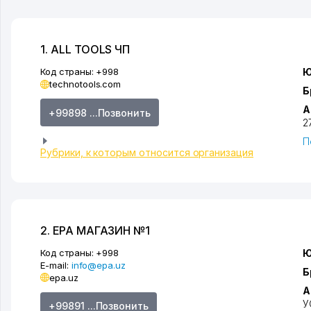
1. ALL TOOLS ЧП
Код страны:
+998
Ю
technotools.com
Б
А
+99898 ...Позвонить
2
П
Рубрики, к которым относится организация
2. EPA МАГАЗИН №1
Код страны:
+998
Ю
E-mail:
info@epa.uz
Б
epa.uz
А
У
+99891 ...Позвонить