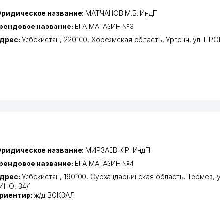
ридическое название:
МАТЧАНОВ М.Б. ИндП
рендовое название:
EPA МАГАЗИН №3
дрес:
Узбекистан, 220100,
Хорезмская область
,
Ургенч
,
ул. ПР
ридическое название:
МИРЗАЕВ К.Р. ИндП
рендовое название:
EPA МАГАЗИН №4
дрес:
Узбекистан, 190100,
Сурхандарьинская область
,
Термез
,
ИНО
, 34/1
риентир:
ж/д ВОКЗАЛ