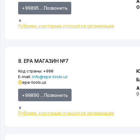
А
О
+99895 ...Позвонить
Рубрики, к которым относится организация
8. EPA МАГАЗИН №7
Код страны:
+998
Ю
E-mail:
info@epa-tools.uz
Б
epa-tools.uz
А
9
+99890 ...Позвонить
Рубрики, к которым относится организация