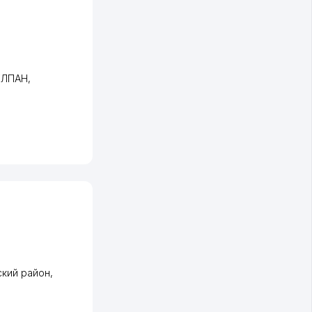
ЧУЛПАН
,
кий район
,