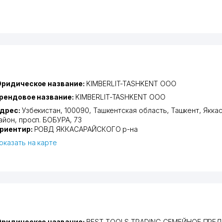
ридическое название:
KIMBERLIT-TASHKENT ООО
рендовое название:
KIMBERLIT-TASHKENT ООО
дрес:
Узбекистан, 100090,
Ташкентская область
,
Ташкент
,
Якка
айон
,
просп. БОБУРА
, 73
риентир:
РОВД ЯККАСАРАЙСКОГО р-на
оказать на карте
ридическое название:
BEST TOOLS TRADING СЕМЕЙНОЕ ПРЕ