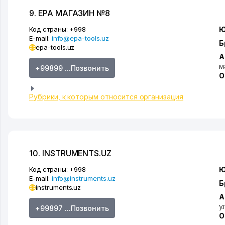
9. EPA МАГАЗИН №8
Код страны:
+998
Ю
E-mail:
info@epa-tools.uz
Б
epa-tools.uz
А
м
+99899 ...Позвонить
О
Рубрики, к которым относится организация
10. INSTRUMENTS.UZ
Код страны:
+998
Ю
E-mail:
info@instruments.uz
Б
instruments.uz
А
у
+99897 ...Позвонить
О