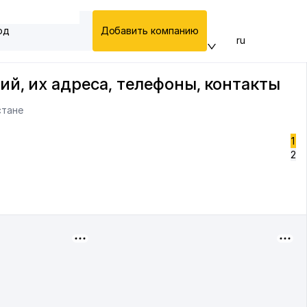
од
Добавить компанию
ru
й, их адреса, телефоны, контакты
стане
1
2