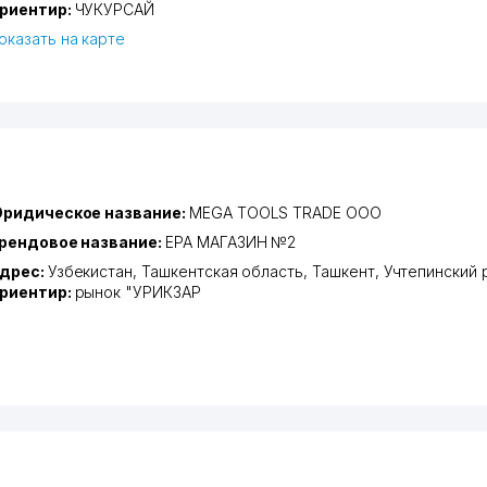
риентир:
ЧУКУРСАЙ
оказать на карте
ридическое название:
MEGA TOOLS TRADE ООО
рендовое название:
EPA МАГАЗИН №2
дрес:
Узбекистан,
Ташкентская область
,
Ташкент
,
Учтепинский 
риентир:
рынок "УРИКЗАР