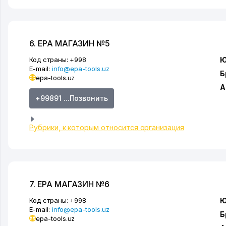
6. EPA МАГАЗИН №5
Код страны:
+998
Ю
E-mail:
info@epa-tools.uz
Б
epa-tools.uz
А
+99891 ...Позвонить
Рубрики, к которым относится организация
7. EPA МАГАЗИН №6
Код страны:
+998
Ю
E-mail:
info@epa-tools.uz
Б
epa-tools.uz