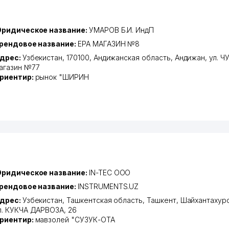
ридическое название:
УМАРОВ Б.И. ИндП
рендовое название:
EPA МАГАЗИН №8
дрес:
Узбекистан, 170100,
Андижанская область
,
Андижан
,
ул. 
агазин №77
риентир:
рынок "ШИРИН
ридическое название:
IN-TEC ООО
рендовое название:
INSTRUMENTS.UZ
дрес:
Узбекистан,
Ташкентская область
,
Ташкент
,
Шайхантахурс
л. КУКЧА ДАРВОЗА
, 26
риентир:
мавзолей "СУЗУК-ОТА