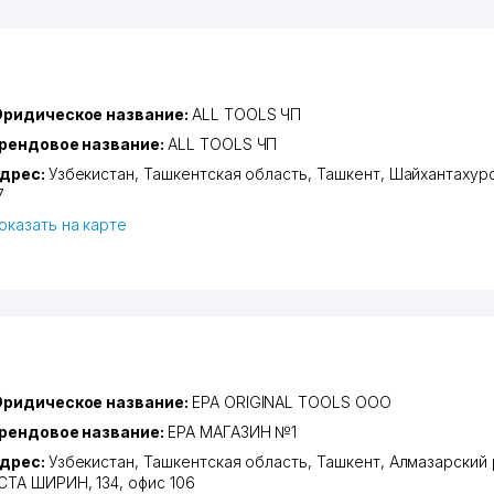
ридическое название:
ALL TOOLS ЧП
рендовое название:
ALL TOOLS ЧП
дрес:
Узбекистан,
Ташкентская область
,
Ташкент
,
Шайхантахурс
7
оказать на карте
ридическое название:
EPA ORIGINAL TOOLS ООО
рендовое название:
EPA МАГАЗИН №1
дрес:
Узбекистан,
Ташкентская область
,
Ташкент
,
Алмазарский 
СТА ШИРИН
, 134, офис 106