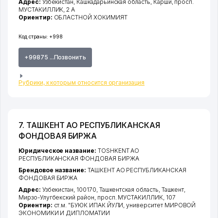
Адрес:
Узбекистан,
Кашкадарьинская область
,
Карши
,
просп.
МУСТАКИЛЛИК
, 2 А
Ориентир:
ОБЛАСТНОЙ ХОКИМИЯТ
Код страны:
+998
+99875 ...Позвонить
Рубрики, к которым относится организация
7. ТАШКЕНТ АО РЕСПУБЛИКАНСКАЯ
ФОНДОВАЯ БИРЖА
Юридическое название:
TOSHKENT АО
РЕСПУБЛИКАНСКАЯ ФОНДОВАЯ БИРЖА
Брендовое название:
ТАШКЕНТ АО РЕСПУБЛИКАНСКАЯ
ФОНДОВАЯ БИРЖА
Адрес:
Узбекистан, 100170,
Ташкентская область
,
Ташкент
,
Мирзо-Улугбекский район
,
просп. МУСТАКИЛЛИК
, 107
Ориентир:
ст.м. "БУЮК ИПАК ЙУЛИ, университет МИРОВОЙ
ЭКОНОМИКИ И ДИПЛОМАТИИ