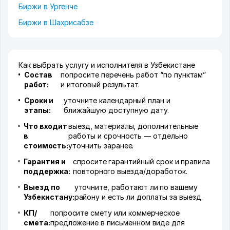
Биржи в Ургенче
Биржи в Шахрисабзе
Как выбрать услугу и исполнителя в Узбекистане
Состав
попросите перечень работ “по пунктам”
работ:
и итоговый результат.
Сроки и
уточните календарный план и
этапы:
ближайшую доступную дату.
Что входит
выезд, материалы, дополнительные
в
работы и срочность — отдельно
стоимость:
уточнить заранее.
Гарантия и
спросите гарантийный срок и правила
поддержка:
повторного выезда/доработок.
Выезд по
уточните, работают ли по вашему
Узбекистану:
району и есть ли доплаты за выезд.
КП/
попросите смету или коммерческое
смета:
предложение в письменном виде для