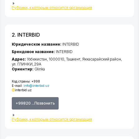
Рубрики, к которым относится организация
2. INTERBID
Юридическое название:
INTERBID
Брендовое название:
INTERBID
Адрес:
Узбекистан, 1000010,
Ташкент
,
Яккасарайский район
,
ул. ГЛИНКИ
, 29A
Ориентир:
Glinka
Код страны:
+998
E-mail:
info@interbid.uz
interbid.uz
+99820 ...Позвонить
Рубрики, к которым относится организация