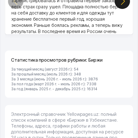
зарегистрировалась и отправила первые заказы,
весь страх сразу ушел. Площадка полностью берет
на себя доставку до клиентов и для одежды тут
хранение бесплатное первый год, хорошая
экономия. Раньше боялась рекламы, а теперь вижу
результаты. В последнее время из России очень
много заказывают, а вначале только по Узбекистану
брали, но вяло. Удалось раскрутиться, дальше
развиваюсь потихоньку😊
Hamida 03.08.2026 12:45:39
Статистика просмотров рубрики: Биржи
За текущий месяц (август 2026 г.): 54
За прошлый месяц (июль 2026 г.): 348
За 3 месяца (июнь 2026 г. - июль 2026 г.): 3876
За пол года (март 2026 г. - июль 2026 г.): 7338
За год (январь 2025 г. - декабрь 2025 г.): 16314
Электронный справочник Yellowpages.uz: полный
список компаний в сфере «Биржи» в Узбекистане.
Телефоны, адреса, графики работы и любая
дополнительная информация, доступная на ресурсе
24 часа в сутки. Только проверенные данные про