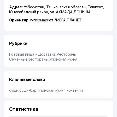
Адрес:
Узбекистан,
Ташкентская область
,
Ташкент
,
Юнусабадский район
,
ул. АХМАДА ДОНИША
Ориентир:
гипермаркет "МЕГА ПЛАНЕТ
Рубрики
Готовая пища - Доставка
,
Рестораны
,
Семейные рестораны
,
Японская кухня
Ключевые слова
суши
,
суши-бар
,
японская кухня
,
коктейли
Статистика