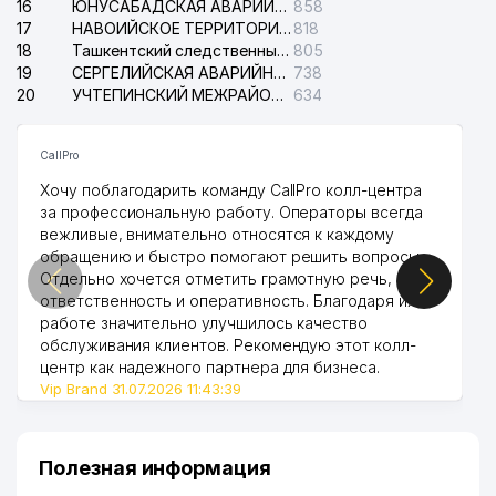
16
ЮНУСАБАДСКАЯ АВАРИЙНАЯ СЛУЖБА ЭЛЕКТРОСЕТИ
858
17
НАВОИЙСКОЕ ТЕРРИТОРИАЛЬНОЕ ПРЕДПРИЯТИЕ ЭЛЕКТРОСЕТИ АО
818
18
Ташкентский следственный изолятор
805
19
СЕРГЕЛИЙСКАЯ АВАРИЙНАЯ СЛУЖБА ЭЛЕКТРОСЕТИ
738
20
УЧТЕПИНСКИЙ МЕЖРАЙОННЫЙ СУД ПО ГРАЖДАНСКИМ ДЕЛАМ
634
CallPro
Хочу поблагодарить команду CallPro колл-центра
за профессиональную работу. Операторы всегда
вежливые, внимательно относятся к каждому
обращению и быстро помогают решить вопросы.
Отдельно хочется отметить грамотную речь,
ответственность и оперативность. Благодаря их
работе значительно улучшилось качество
обслуживания клиентов. Рекомендую этот колл-
центр как надежного партнера для бизнеса.
Vip Brand 31.07.2026 11:43:39
Полезная информация