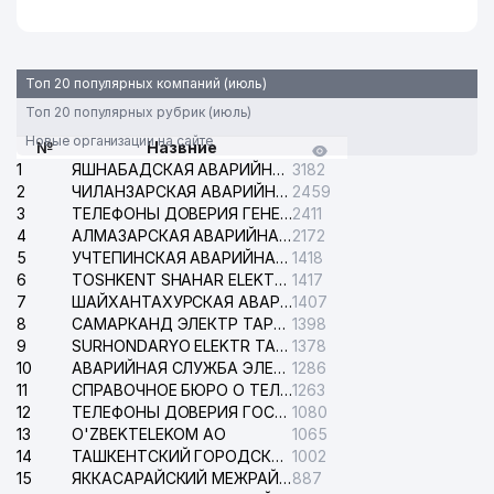
Топ 20 популярных компаний (июль)
Топ 20 популярных рубрик (июль)
Новые организации на сайте
№
Назвние
1
ЯШНАБАДСКАЯ АВАРИЙНАЯ СЛУЖБА ЭЛЕКТРОСЕТИ
3182
2
ЧИЛАНЗАРСКАЯ АВАРИЙНАЯ СЛУЖБА ЭЛЕКТРОСЕТИ
2459
3
ТЕЛЕФОНЫ ДОВЕРИЯ ГЕНЕРАЛЬНОЙ ПРОКУРАТУРЫ РЕСПУБЛИКИ УЗБЕКИСТАН
2411
4
АЛМАЗАРСКАЯ АВАРИЙНАЯ СЛУЖБА ЭЛЕКТРОСЕТИ
2172
5
УЧТЕПИНСКАЯ АВАРИЙНАЯ СЛУЖБА ЭЛЕКТРОСЕТИ
1418
6
TOSHKENT SHAHAR ELEKTR TARMOQLARI KORXONASI АО
1417
7
ШАЙХАНТАХУРСКАЯ АВАРИЙНАЯ СЛУЖБА ЭЛЕКТРОСЕТИ
1407
8
САМАРКАНД ЭЛЕКТР ТАРМОКЛАРИ АО
1398
9
SURHONDARYO ELEKTR TARMOKLARI АО
1378
10
АВАРИЙНАЯ СЛУЖБА ЭЛЕКТРОСЕТИ ТАШКЕНТСКОГО РАЙОНА
1286
11
СПРАВОЧНОЕ БЮРО О ТЕЛЕФОНАХ ОРГАНИЗАЦИЙ г. ТАШКЕНТА
1263
12
ТЕЛЕФОНЫ ДОВЕРИЯ ГОСУДАРСТВЕННОГО ЦЕНТРА ТЕСТИРОВАНИЯ
1080
13
O'ZBEKTELEKOM АО
1065
14
ТАШКЕНТСКИЙ ГОРОДСКОЙ СУД ПО ГРАЖДАНСКИМ ДЕЛАМ
1002
15
ЯККАСАРАЙСКИЙ МЕЖРАЙОННЫЙ СУД ПО ГРАЖДАНСКИМ ДЕЛАМ
887